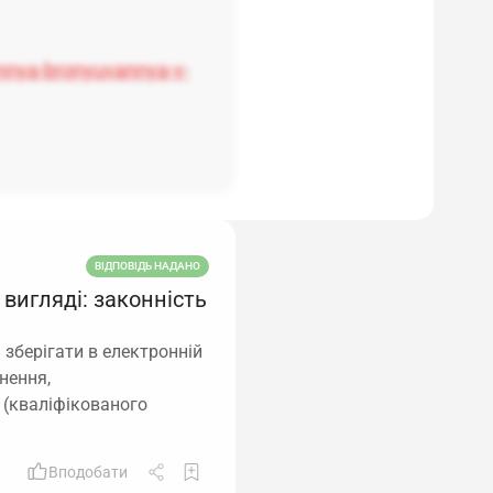
nnya-bronyuvannya-v-
ВІДПОВІДЬ НАДАНО
вигляді: законність
 зберігати в електронній
нення,
 (кваліфікованого
Вподобати