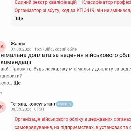
Єдиний реєстр кваліфікацій – Класифікатор професі
Організатор зі збуту, код за КП 3419, він не змінивс
Ще
Жанна
А
07.08.2026 | 16:57
Військовий облік
інімальна доплата за ведення військового облі
екомендації
таю! Підкажіть, будь ласка, яку мінімальну доплату за вед
тановити?
якую…
7
Тетяна, консультант
ЕКСПЕРТ
К
08.08.2026 | 01:01
Організація військового обліку в державних органах
самоврядування, на підприємствах, в установах та 