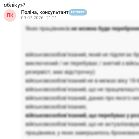
обліку»?
Поліна, консультант
ЕКСПЕРТ
ПК
09.07.2026 | 21:21
Яких працівників
не можна буде переброн
військовозобовʼязаний, який не підлягає 
виключений / не перебуває / знятий з війсь
резервіст, має відстрочку)
військовозобовʼязаний не в межах віку 18-6
військовозобовʼязаний, що не працевлаштов
військовозобовʼязаний, даних про якого не
військовозобовʼязаних;
військовозобовʼязаний, що перебуває у ро
військовозобовʼязаний, що не актуалізовув
працівники, у яких завершилось бронюван