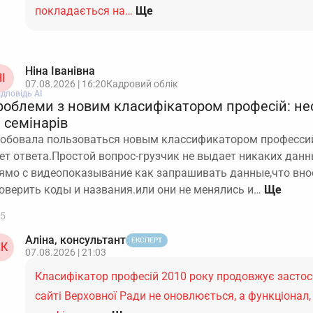
покладається на…
Ще
Ніна Іванівна
І
07.08.2026 | 16:20
Кадровий облік
ідповідь АІ
роблеми з новим класифікатором професій: не
 семінарів
обовала пользоваться новым классификатором профессий.
ет ответа.Простой вопрос-грузчик не выдает никаких дан
ямо с видеопоказывание как запрашивать данные,что вно
оверить коды и названия.или они не менялись и…
5
Аліна, консультант
ЕКСПЕРТ
К
07.08.2026 | 21:03
Класифікатор професій 2010 року продовжує застос
сайті Верховної Ради не оновлюється, а функціонал,