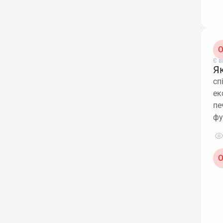
О
Є в
Я
сп
ек
пе
фу
О