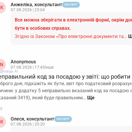
Анжеліка, консультант
ЕКСПЕРТ
К
07.08.2026 | 23:04
Все можна зберігати в електронній формі, окрім до
бути в особових справах.
Згідно із Законом «Про електронні документи та…
Щ
Anonymous
N
07.08.2026 | 17:43
Інше
ідповідь АІ
правильний код за посадою у звіті: що робити
брого дня, підкажіть як бути, звіт про податковий розраху
ичини: у додатку 5 неправильно вказаний код за посадою о
казаний 3419), який буде правильним…
5
Олеся, консультант
ЕКСПЕРТ
К
07.08.2026 | 20:20