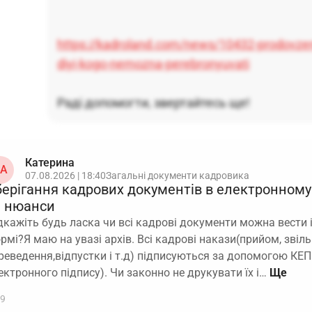
https://kadroland.com/news/10432-prodovze
diyi-kogo-nemozna-perebronyuvati
Раді допомогти, звертайтесь ще!
Катерина
А
07.08.2026 | 18:40
Загальні документи кадровика
берігання кадрових документів в електронному 
а нюанси
дкажіть будь ласка чи всі кадрові документи можна вести і
рмі?Я маю на увазі архів. Всі кадрові накази(прийом, звіль
реведення,відпустки і т.д) підписуються за допомогою КЕП
ектронного підпису). Чи законно не друкувати їх і…
9