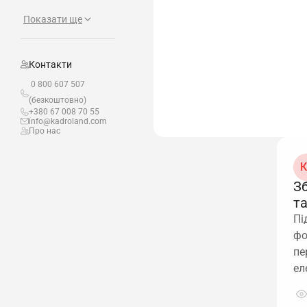
Показати ще
Контакти
0 800 607 507
(безкоштовно)
+380 67 008 70 55
info@kadroland.com
Про нас
К
З
т
Пі
фо
пе
ел