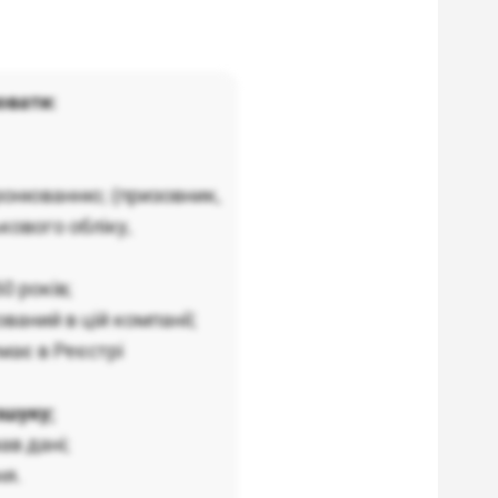
ювати:
бронюванню; (призовник,
кового обліку,
0 років;
аний в цій компанії;
має в Реєстрі
зшуку;
ав дані;
ня.