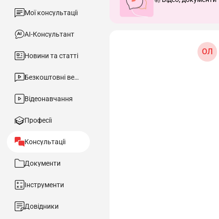
Мої консультації
АІ-Консультант
ОЛ
Новини та статті
Безкоштовні вебінари
Відеонавчання
Професії
Консультації
Документи
Інструменти
Довідники