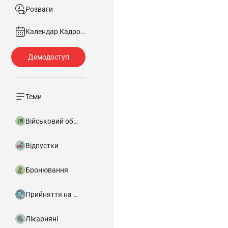
Розваги
Календар Кадровика
Теми
Військовий облік
Відпустки
Бронювання
Прийняття на роботу
Лікарняні