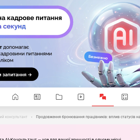
ий консультант
Продовження бронювання працівників: вплив статусів на
та AI-Консультант — усе для вашої зручності в одному місці