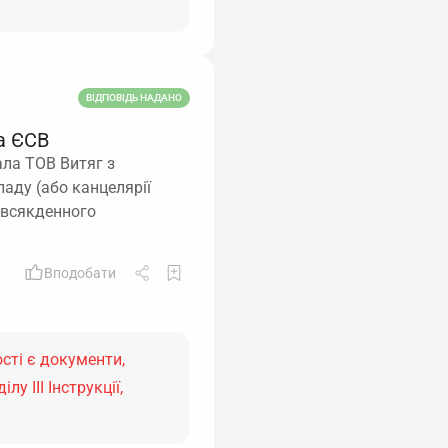
ВІДПОВІДЬ НАДАНО
а ЄСВ
ала ТОВ Витяг з
аду (або канцелярії
повсякденного
Вподобати
сті є документи,
у ІІІ Інструкції,