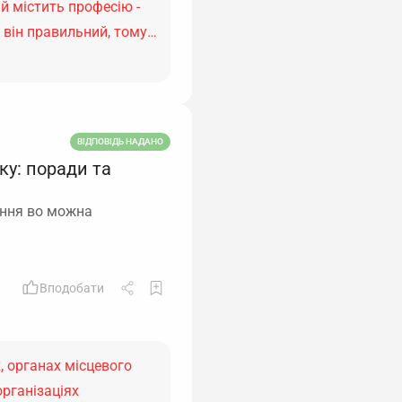
й містить професію -
я, він правильний, тому…
ВІДПОВІДЬ НАДАНО
ку: поради та
ення во можна
Вподобати
, органах місцевого
організаціях