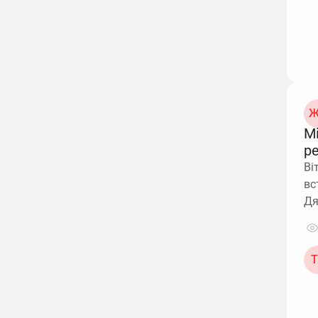
Ж
М
р
Ві
вс
Д
Т