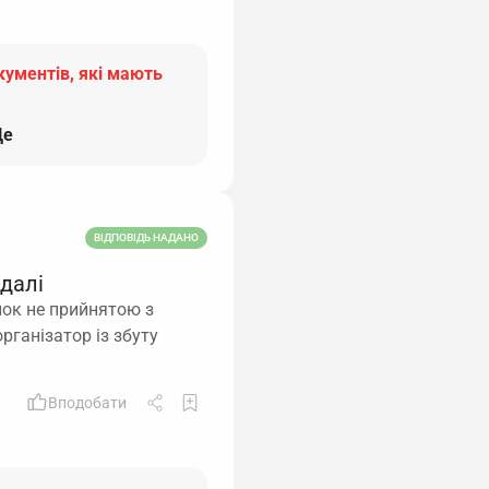
кументів, які мають
е
ВІДПОВІДЬ НАДАНО
 далі
нок не прийнятою з
рганізатор із збуту
Вподобати