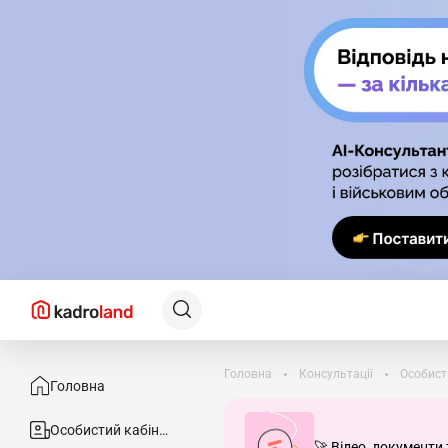
Головна
Консультації
Особист
Головна
Особистий кабінет
🚀 Відео, документи 