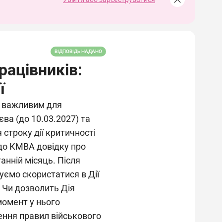
ВІДПОВІДЬ НАДАНО
ацівників:
ї
 важливим для
ва (до 10.03.2027) та
строку дії критичності
 до КМВА довідку про
анній місяць. Після
уємо скористатися в Дії
 Чи дозволить Дія
момент у нього
ення правил військового