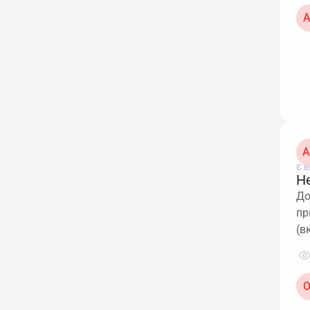
А
A
Є в
Не
До
пр
(в
О