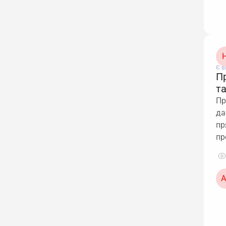
Н
Є в
П
та
Пр
да
пр
пр
А