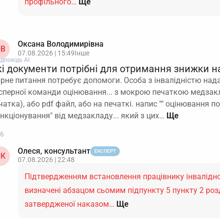
профільного…
Ще
Оксана Володимирівна
В
07.08.2026 | 15:49
Інше
ідповідь АІ
кі документи потрібні для отримання знижки н
ірне питання потребує допомоги. Особа з інвалідністю над
сперної команди оцінювання... з мокрою печаткою медзакл
чатка), або pdf файл, або на печаткі. напис "" оцінювання 
нкціонування" від медзакладу... який з цих…
6
Олеся, консультант
ЕКСПЕРТ
К
07.08.2026 | 22:48
Підтвердженням встановлення працівнику інвалідно
визначені абзацом сьомим підпункту 5 пункту 2 розділ
затвердженої наказом…
Ще