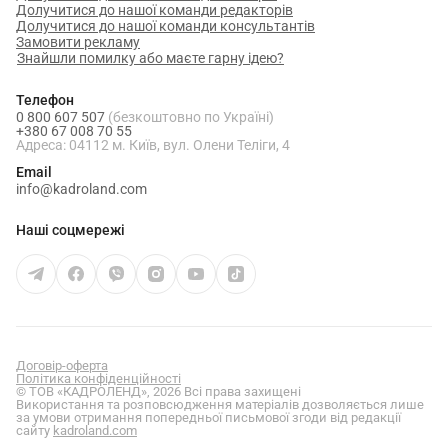
Долучитися до нашої команди редакторів
Долучитися до нашої команди консультантів
Замовити рекламу
Знайшли помилку або маєте гарну ідею?
Телефон
0 800 607 507
(безкоштовно по Україні)
+380 67 008 70 55
Адреса: 04112 м. Київ, вул. Олени Теліги, 4
Email
info@kadroland.com
Наші соцмережі
Договір-оферта
Політика конфіденційності
© ТОВ «КАДРОЛЕНД», 2026 Всі права захищені
Використання та розповсюдження матеріалів дозволяється лише
за умови отримання попередньої письмової згоди від редакції
сайту
kadroland.com