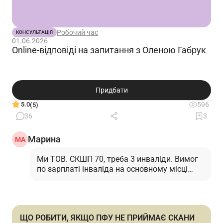
Робочий час
КОНСУЛЬТАЦІЯ
01.06.2026
Online-відповіді на запитання з Оленою Габрук
Придбати
5.0
596
(5)
36
3
Марина
МА
Ми ТОВ. СКШП 70, треба 3 инваліди. Вимог
по зарплаті інваліда на основному місці
роботи - дотримуємось У 2му кварталі у
квітні маємо 2 інваліди, у травні прийняли з
15.05.2026 3го інваліда, червень плануємо
закрити теж з трьома інвалідами. Чи буде
ЩО РОБИТИ, ЯКЩО ПФУ НЕ ПРИЙМАЄ СКАНИ
виконуватись квота по працевлаштуванню