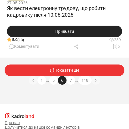
27.05.2026
Як вести електронну трудову, що робити
кадровику після 10.06.2026
Придбати
5.0
289
(13)
Коментувати
6
Показати ще
…
…
1
5
6
7
118
Про нас
Долучитися до нашої команди лекторів