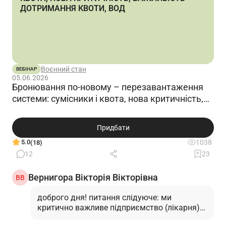
ДОТРИМАННЯ КВОТИ, ВОД
Воєнний стан
ВЕБІНАР
05.06.2026
Бронювання по-новому – перезавантаження
системи: сумісники і квота, нова критичність,
важливість дотримання квоти, ВОД
Придбати
5.0
1038
(18)
12
23
Вернигора Вікторія Вікторівна
ВВ
доброго дня! питання слідуюче: ми
критично важливе підприємство (лікарня)
на підприємстві 5 військовозобовязаних