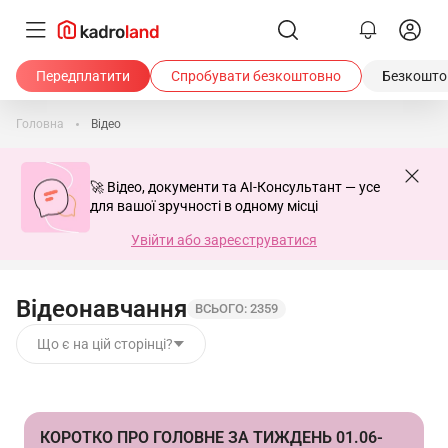
Передплатити
Спробувати безкоштовно
Безкоштов
Головна
Відео
🚀 Відео, документи та AI-Консультант — усе
для вашої зручності в одному місці
Увійти або зареєструватися
Відеонавчання
ВСЬОГО: 2359
Що є на цій сторінці?
КОРОТКО ПРО ГОЛОВНЕ ЗА ТИЖДЕНЬ 01.06-