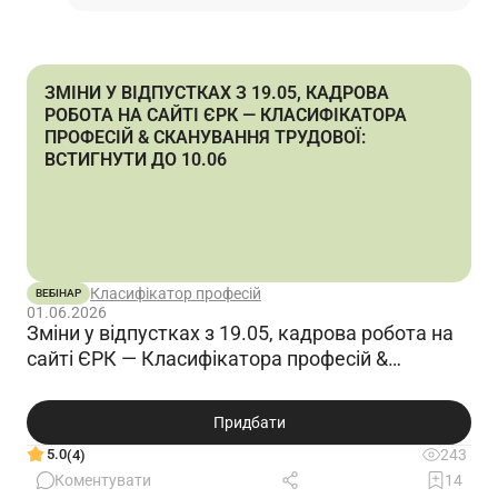
Приймаю Ваш досвід максимально.
…
Читати відповідь
ЗМІНИ У ВІДПУСТКАХ З 19.05, КАДРОВА
РОБОТА НА САЙТІ ЄРК — КЛАСИФІКАТОРА
ПРОФЕСІЙ & СКАНУВАННЯ ТРУДОВОЇ:
ВСТИГНУТИ ДО 10.06
Класифікатор професій
ВЕБІНАР
01.06.2026
Зміни у відпустках з 19.05, кадрова робота на
сайті ЄРК — Класифікатора професій &
Сканування трудової: встигнути до 10.06
Придбати
5.0
243
(4)
Коментувати
14