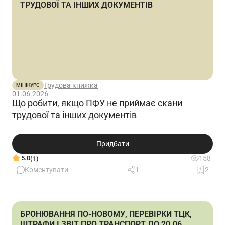
ТРУДОВОЇ ТА ІНШИХ ДОКУМЕНТІВ
інвалідів за 2й квартал при неповному
травні - рівно з 15.05 прийняли.…
Ще
Трудова книжка
МІНІКУРС
01.06.2026
Що робити, якщо ПФУ не приймає скани
трудової та інших документів
Придбати
5.0
158
(1)
Коментувати
1
2
БРОНЮВАННЯ ПО-НОВОМУ, ПЕРЕВІРКИ ТЦК,
ШТРАФИ І ЗВІТ ПРО ТРАНСПОРТ ДО 20.06