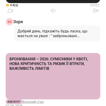
4.8
352
(9)
2
1
8
Зоря
ЗО
Добрий день, підкажіть будь ласка, що
мається на увазі : " заброньовані
працівники не включаються в загальну
кількість
військовозобов"язаних?"…
Читати відповідь
БРОНЮВАННЯ – 2026: СУМІСНИКИ У КВОТІ,
НОВА КРИТИЧНІСТЬ ТА РИЗИК ЇЇ ВТРАТИ,
ВАЖЛИВІСТЬ ЛІМІТІВ
Воєнний стан
ВІДЕОБЛОГ
02.06.2026