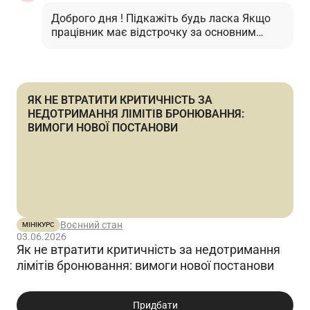
Доброго дня ! Підкажіть будь ласка Якщо
працівник має відстрочку за основним
місцем роботи , а саме в загальноосвітній
школі , як вчитель фізичної культури.
(Викладач фізичної культури) У нас цей
працівник працює сумісником на посаді
ЯК НЕ ВТРАТИТИ КРИТИЧНІСТЬ ЗА
тренера-викладача , а саме в КЗ ДЮСШ, яке
НЕДОТРИМАННЯ ЛІМІТІВ БРОНЮВАННЯ:
є критичним підприємством. Так вот
ВИМОГИ НОВОЇ ПОСТАНОВИ
підкажіть будь ласка Дає цей працівник
Квоту ДЮСШ , якщо має відстрочку в школі
як вчитель.…
Читати відповідь
Воєнний стан
МІНІКУРС
03.06.2026
Як не втратити критичність за недотримання
лімітів бронювання: вимоги нової постанови
Придбати