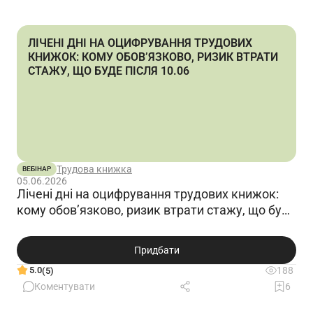
чоловіків. Бронюється через портал Дія 3
лікаря військовозобовязаних і двоє
чоловіків адмін персоналу чи є
ЛІЧЕНІ ДНІ НА ОЦИФРУВАННЯ ТРУДОВИХ
перевищення тут ліміту. Лікарі бронюються
КНИЖОК: КОМУ ОБОВ’ЯЗКОВО, РИЗИК ВТРАТИ
100% як рахувати цих два
СТАЖУ, ЩО БУДЕ ПІСЛЯ 10.06
працівника?…
Читати відповідь
Трудова книжка
ВЕБІНАР
05.06.2026
Лічені дні на оцифрування трудових книжок:
кому обов’язково, ризик втрати стажу, що буде
після 10.06
Придбати
5.0
188
(5)
Коментувати
6