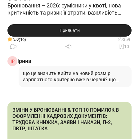
Бронювання – 2026: сумісники у квоті, нова
критичність та ризик її втрати, важливість
лімітів
Придбати
5.0
359
(10)
2
1
10
Ірина
ІР
що це значить вийти на новий розмір
зарплатного критерію вже в червні? що
саме мається на увазі і на підставі якої
норми постанови? адже новий зарплатний
критерій вступає в силу з 1го вересня...
…
Читати відповідь
ЗМІНИ У БРОНЮВАННІ & ТОП 10 ПОМИЛОК В
ОФОРМЛЕННІ КАДРОВИХ ДОКУМЕНТІВ:
ТРУДОВА КНИЖКА, ЗАЯВИ І НАКАЗИ, П-2,
ПВТР, ШТАТКА