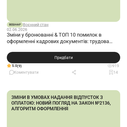
Воєнний стан
ВЕБІНАР
02.06.2026
Зміни у бронюванні & ТОП 10 помилок в
оформленні кадрових документів: трудова
книжка, заяви і накази, П-2, ПВТР, штатка
Придбати
5.0
919
(9)
Коментувати
14
ЗМІНИ В УМОВАХ НАДАННЯ ВІДПУСТОК З
ОПЛАТОЮ: НОВИЙ ПОГЛЯД НА ЗАКОН №2136,
АЛГОРИТМ ОФОРМЛЕННЯ