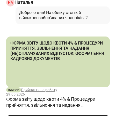
Наталья
НА
Доброго дня! На обліку стоїть 5
військовозобов'язаних чоловіків, 2
медичних працівника( 1 бронь, 1
відстрочка) + 3 на (50%) 2 бронь, 1
відстрочка.Що тепер робити ,1
розбронювати?…
Читати відповідь
ФОРМА ЗВІТУ ЩОДО КВОТИ 4% & ПРОЦЕДУРИ
ПРИЙНЯТТЯ, ЗВІЛЬНЕННЯ ТА НАДАННЯ
(НЕ)ОПЛАЧУВАНИХ ВІДПУСТОК: ОФОРМЛЕННЯ
КАДРОВИХ ДОКУМЕНТІВ
Прийняття на роботу
ВЕБІНАР
29.05.2026
Форма звіту щодо квоти 4% & Процедури
прийняття, звільнення та надання
(не)оплачуваних відпусток: оформлення