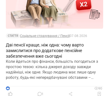
Соціальне страхування / Пенсії
07.08.2026
СТАТТЯ
Дві пенсії краще, ніж одна: чому варто
замислитися про додаткове пенсійне
забезпечення вже сьогодні
Коли йдеться про фінанси, більшість погодиться з
простою тезою: кілька джерел доходу завжди
надійніші, ніж одне. Якщо людина має лише одну
роботу, будь-які непередбачувані обставини –
звільнення, закриття підприємства чи криза в
окремій галузі – можуть миттєво позбавити її
2
90
доходу. Саме тому диверсифікація давно
1
вважається одним із головних принципів фінансової
безпеки. Проте цей самий принцип чомусь рідко