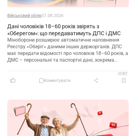
Військовий облік
07.08.2026
Дані чоловіків 18–60 років звірять з
«Оберегом»: що передаватимуть ДПС і ДМС
Міноборони розширює автоматичне наповнення
Реєстру «Оберіг» даними інших держорганів. ДПС
має передати відомості про чоловіків 18–60 років, а
ДМС – персональні та паспортні дані, зокрема
відцифрований образ обличчя
82
Коментувати