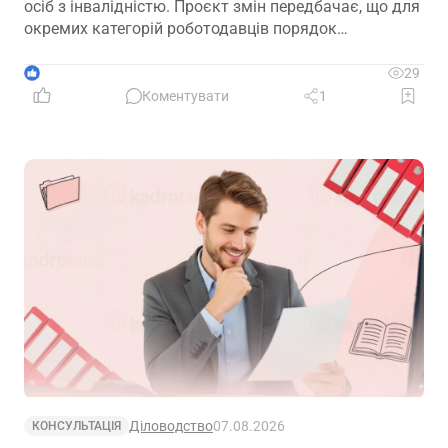
осіб з інвалідністю. Проєкт змін передбачає, що для
окремих категорій роботодавців порядок
розрахунку нормативу буде переглянуто, аби
врахувати специфіку їхньої діяльності та усунути
1
29
практичні труднощі із виконанням законодавчих
Коментувати
1
вимог
Діловодство
07.08.2026
КОНСУЛЬТАЦІЯ