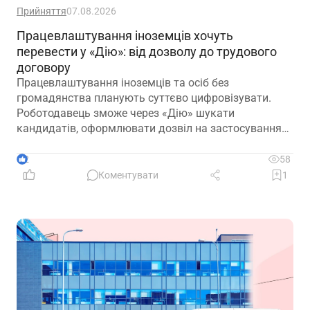
Прийняття
07.08.2026
Працевлаштування іноземців хочуть
перевести у «Дію»: від дозволу до трудового
договору
Працевлаштування іноземців та осіб без
громадянства планують суттєво цифровізувати.
Роботодавець зможе через «Дію» шукати
кандидатів, оформлювати дозвіл на застосування
праці, укладати трудовий договір та оформлювати
прийняття на роботу
2
58
Коментувати
1