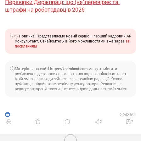
Перевірки Держпраці: що (не)перевіряє та 
штрафи на роботодавців 2026
✨ Новинка! Представляємо новий сервіс – перший кадровий АІ-
Консультант. Ознайомтесь із його можливостями вже зараз
за
посиланням
Матеріали на сайті
https://kadroland.com
можуть містити
роз'яснення державних органів та погляди зовнішніх авторів.
Їхній зміст не завжди збігається з позицією редакції. Кожна
публікація відображає особисту думку автора. Редакція не
редагує авторські тексти і не несе відповідальності за їх зміст.
3
4369
2
2