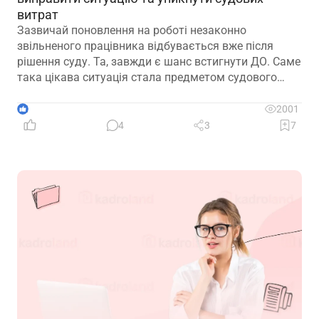
витрат
Зазвичай поновлення на роботі незаконно
звільненого працівника відбувається вже після
рішення суду. Та, завжди є шанс встигнути ДО. Саме
така цікава ситуація стала предметом судового
спору, коли роботодавець з власної ініціативи
скасував помилково виданий наказ про звільнення.
1
2001
Розберемо її докладно
4
3
7