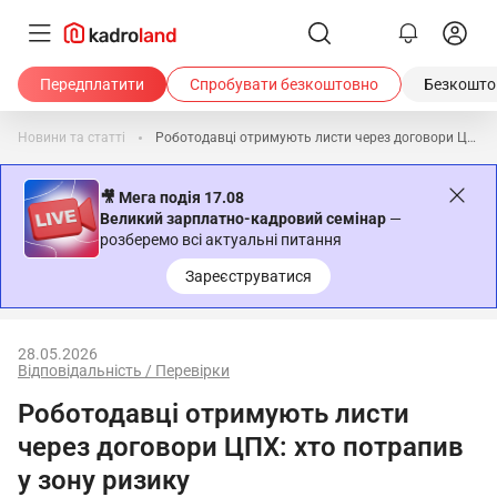
Передплатити
Спробувати безкоштовно
Безкоштов
Новини та статті
Роботодавці отримують листи через договори ЦПХ: хто потрапив у зону ризику
🎥 Мега подія 17.08
Великий зарплатно-кадровий семінар
—
розберемо всі актуальні питання
Зареєструватися
28.05.2026
Відповідальність / Перевірки
Роботодавці отримують листи
через договори ЦПХ: хто потрапив
у зону ризику