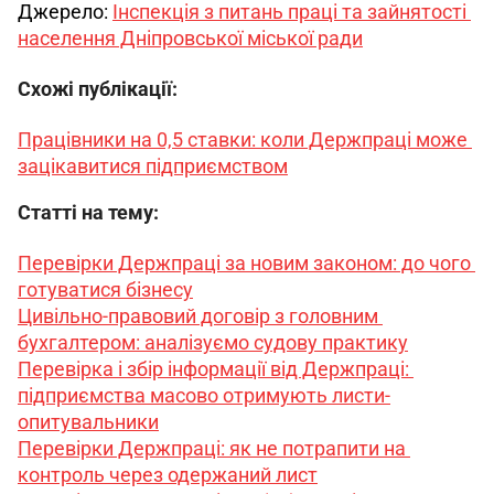
Джерело: 
Інспекція з питань праці та зайнятості 
населення Дніпровської міської ради
Схожі публікації:
Працівники на 0,5 ставки: коли Держпраці може 
зацікавитися підприємством
Статті на тему:
Перевірки Держпраці за новим законом: до чого 
готуватися бізнесу
Цивільно-правовий договір з головним 
бухгалтером: аналізуємо судову практику
Перевірка і збір інформації від Держпраці: 
підприємства масово отримують листи-
опитувальники
Перевірки Держпраці: як не потрапити на 
контроль через одержаний лист