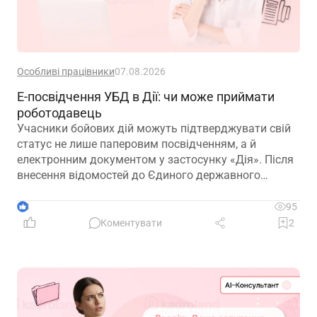
Особливі працівники
07.08.2026
Е-посвідчення УБД в Дії: чи може приймати
роботодавець
Учасники бойових дій можуть підтверджувати свій
статус не лише паперовим посвідченням, а й
електронним документом у застосунку «Дія». Після
внесення відомостей до Єдиного державного
реєстру ветеранів війни е-посвідчення дає змогу
користуватися пільгами, зокрема й реалізовувати
3
95
трудові гарантії, передбачені законодавством
Коментувати
2