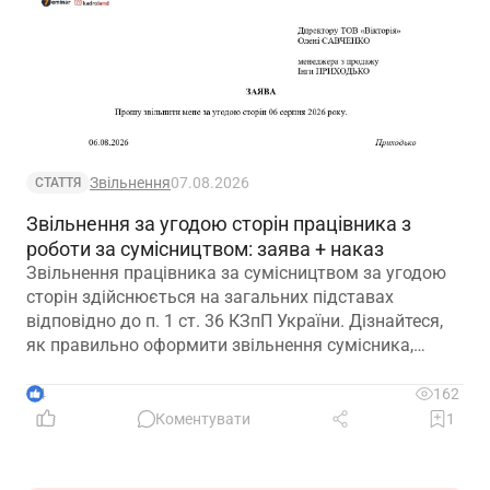
Звільнення
07.08.2026
СТАТТЯ
Звільнення за угодою сторін працівника з
роботи за сумісництвом: заява + наказ
Звільнення працівника за сумісництвом за угодою
сторін здійснюється на загальних підставах
відповідно до п. 1 ст. 36 КЗпП України. Дізнайтеся,
як правильно оформити звільнення сумісника,
визначити дату припинення трудового договору та
зафіксувати домовленість між працівником і
4
162
роботодавцем.
Коментувати
1