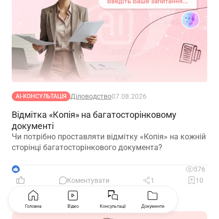
Діловодство
07.08.2026
АІ-КОНСУЛЬТАЦІЯ
Відмітка «Копія» на багатосторінковому
документі
Чи потрібно проставляти відмітку «Копія» на кожній
сторінці багатосторінкового документа?
6
576
Коментувати
1
10
Головна
Відео
Консультації
Документи