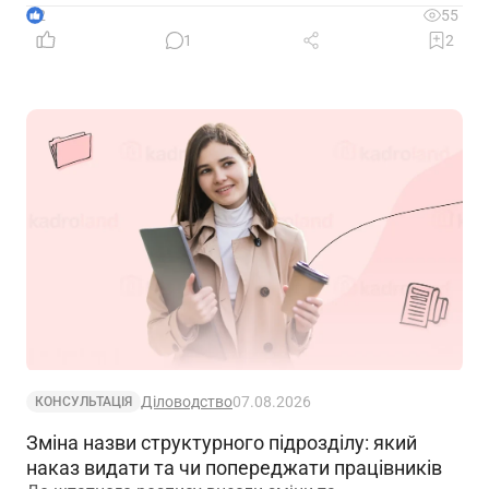
обставини – розповідаємо далі
2
55
1
2
Діловодство
07.08.2026
КОНСУЛЬТАЦІЯ
Зміна назви структурного підрозділу: який
наказ видати та чи попереджати працівників