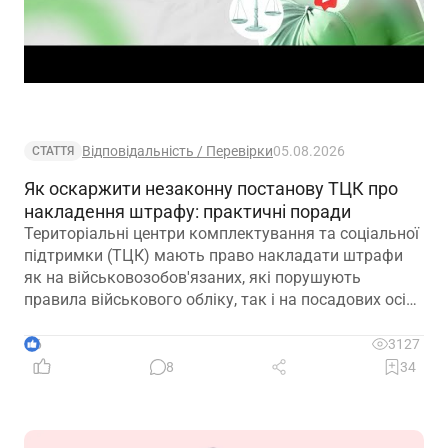
Відповідальність / Перевірки
05.08.2026
СТАТТЯ
Як оскаржити незаконну постанову ТЦК про
накладення штрафу: практичні поради
Територіальні центри комплектування та соціальної
підтримки (ТЦК) мають право накладати штрафи
як на військовозобов'язаних, які порушують
правила військового обліку, так і на посадових осіб,
винних у порушеннях законодавства про оборону,
мобілізаційну підготовку та мобілізацію. Часто
6
3127
йдеться про неналежне ведення військового обліку
8
34
на підприємствах. Сьогодні пропонуємо вам
розглянути практичну ситуацію, пов’язану з таким
штрафом, та дієвий алгоритм його оскарження