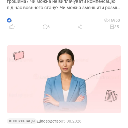
грошима? Чи можна не виплачувати компенсацію
під час воєнного стану? Чи можна зменшити розмір
компенсації? Сьогодні пропонуємо розібрати типові
помилки
5
16960
6
35
Діловодство
05.08.2026
КОНСУЛЬТАЦІЯ