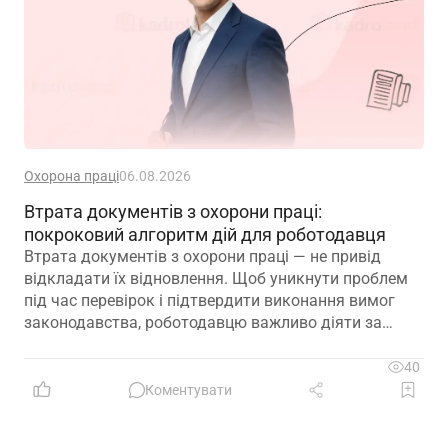
Охорона праці
06.08.2026
Втрата документів з охорони праці:
покроковий алгоритм дій для роботодавця
Втрата документів з охорони праці — не привід
відкладати їх відновлення. Щоб уникнути проблем
під час перевірок і підтвердити виконання вимог
законодавства, роботодавцю важливо діяти за
чітким алгоритмом: зафіксувати факт втрати,
відновити ключові документи та подбати про їх
40
надійне зберігання в майбутньому
Коментувати