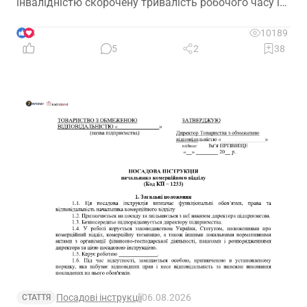
інвалідністю скорочену тривалість робочого часу і
на якій підставі? Якими нормативними актами
передбачено встановлення скороченого робочого
4
10189
часу? І особливо актуальне запитання: чи потрібно
5
2
38
особі з інвалідністю встановити скорочений
робочий час?
Посадові інструкції
06.08.2026
СТАТТЯ