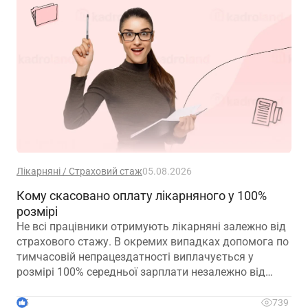
Лікарняні / Страховий стаж
05.08.2026
Кому скасовано оплату лікарняного у 100%
розмірі
Не всі працівники отримують лікарняні залежно від
страхового стажу. В окремих випадках допомога по
тимчасовій непрацездатності виплачується у
розмірі 100% середньої зарплати незалежно від
кількості відпрацьованих років. Зауважте, що деякі
працівники втратили право на 100% оплати
5
739