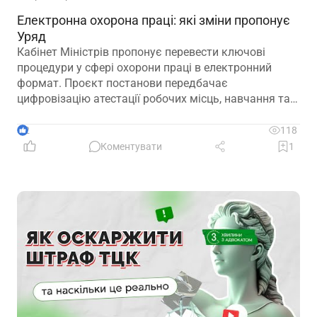
Електронна охорона праці: які зміни пропонує
Уряд
Кабінет Міністрів пропонує перевести ключові
процедури у сфері охорони праці в електронний
формат. Проєкт постанови передбачає
цифровізацію атестації робочих місць, навчання та
інструктажів, медичних оглядів, розслідування
нещасних випадків і низки інших процесів
2
118
Коментувати
1