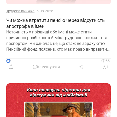
Трудова книжка
06.08.2026
Чи можна втратити пенсію через відсутність
апострофа в імені
Неточність у прізвищі або імені може стати
причиною розбіжностей між трудовою книжкою та
паспортом. Чи означає це, що стаж не зарахують?
Пенсійний фонд пояснив, хто має право виправити
помилку в титульному аркуші трудової книжки, на
підставі яких документів це робиться та чому не
2
55
варто відкладати внесення змін до моменту
Коментувати
1
оформлення пенсії