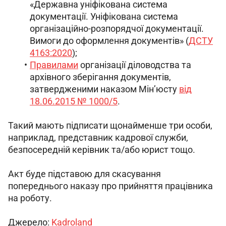
«Державна уніфікована система
документації. Уніфікована система
організаційно-розпорядчої документації.
Вимоги до оформлення документів» (
ДСТУ
4163:2020
)
;
Правилами
організації діловодства та
архівного зберігання документів,
затвердженими наказом Мінʼюсту
від
18.06.2015 № 1000/5
.
Такий мають підписати щонайменше три особи, 
н
априклад, представник кадрової служби, 
безпосередній керівник та/або юрист тощо.
Акт буде підставою для скасування 
попереднього наказу про прийняття працівника 
на роботу.
Джерело: 
Kadroland