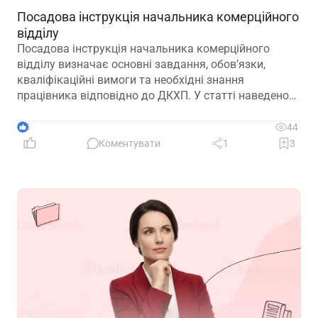
Посадова інструкція начальника комерційного
відділу
Посадова інструкція начальника комерційного
відділу визначає основні завдання, обов’язки,
кваліфікаційні вимоги та необхідні знання
працівника відповідно до ДКХП. У статті наведено
зразок посадової інструкції, який можна адаптувати
до особливостей діяльності підприємства.
5
44
Коментувати
1
3