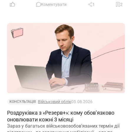
лікарняного у 2026 році. Деталі – у роз’ясненні ПФУ
Коментувати
1
2
Військовий облік
05.08.2026
КОНСУЛЬТАЦІЯ
Роздруківка з «Резерв+»: кому обов’язково
оновлювати кожні 3 місяці
Зараз у багатьох військовозобов’язаних термін дії