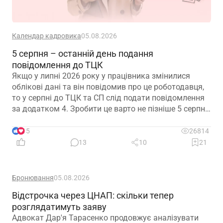
Календар кадровика
05.08.2026
5 серпня – останній день подання
повідомлення до ТЦК
Якщо у липні 2026 року у працівника змінилися
облікові дані та він повідомив про це роботодавця,
то у серпні до ТЦК та СП слід подати повідомлення
за додатком 4. Зробити це варто не пізніше 5 серпня
2026 року
15
26814
13
10
21
Бронювання
05.08.2026
Відстрочка через ЦНАП: скільки тепер
розглядатимуть заяву
Адвокат Дар'я Тарасенко продовжує аналізувати