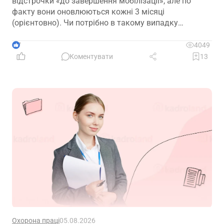
відстрочки «до завершення мобілізації», але по
факту вони оновлюються кожні 3 місяці
(орієнтовно). Чи потрібно в такому випадку
роботодавцю оновлювати та просити у працівників
оновлені витяги кожні 3 місяці? Чи в такому
7
4049
випадку, витяг дійсний 1 рік?
Коментувати
13
Охорона праці
05.08.2026