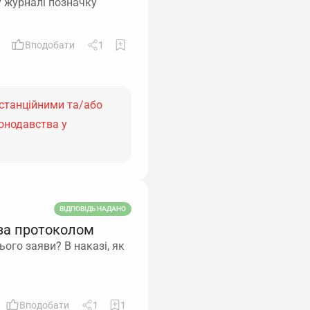
у журналі позначку
Вподобати
1
истанційними та/або
онодавства у
ВІДПОВІДЬ НАДАНО
за протоколом
ого заяви? В наказі, як
Вподобати
1
1