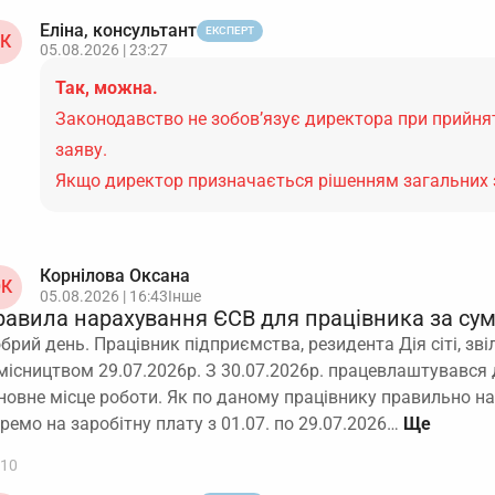
Еліна, консультант
ЕКСПЕРТ
К
05.08.2026 | 23:27
Так, можна.
Законодавство не зобов’язує директора при прийнят
заяву.
Якщо директор призначається рішенням загальних 
Корнілова Оксана
К
05.08.2026 | 16:43
Інше
равила нарахування ЄСВ для працівника за су
брий день. Працівник підприємства, резидента Дія сіті, зві
місництвом 29.07.2026р. З 30.07.2026р. працевлаштувався 
новне місце роботи. Як по даному працівнику правильно н
ремо на заробітну плату з 01.07. по 29.07.2026…
10