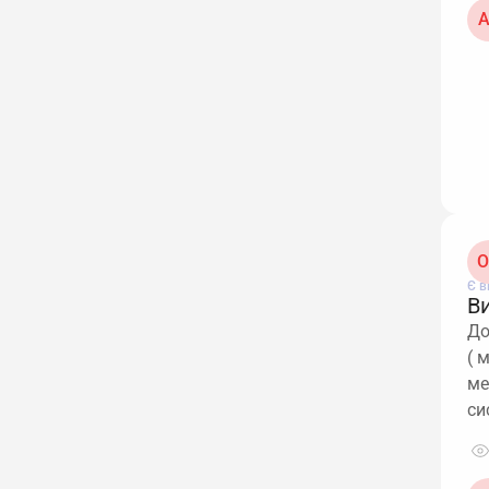
А
О
Є в
В
До
( 
ме
си