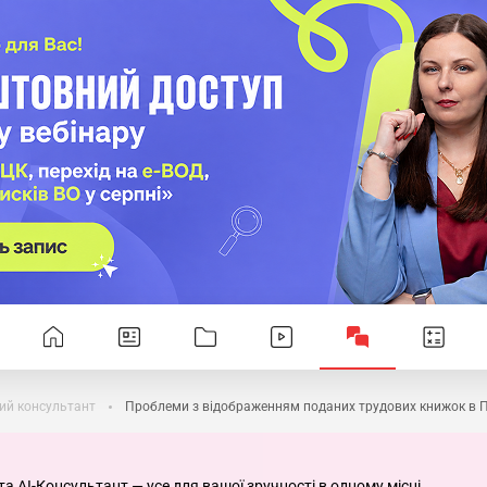
ий консультант
Проблеми з відображенням поданих трудових книжок в 
та AI-Консультант — усе для вашої зручності в одному місці