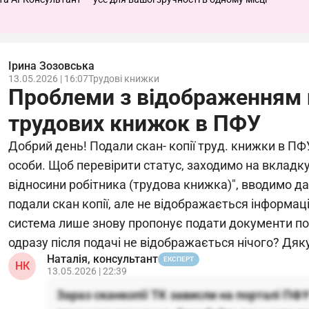
Ірина Зозовська
13.05.2026 | 16:07
Трудові книжки
Проблеми з відображенням 
трудових книжок в ПФУ
Добрий день! Подали скан- копії труд. книжки в ПФ
особи. Щоб перевірити статус, заходимо на вкладку
відносини робітника (трудова книжка)", вводимо да
подали скан копії, але не відображається інформація
система лише знову пропонує подати документи по
одразу після подачі не відображається нічого? Дяк
Наталія, консультант
ЕКСПЕРТ
НК
13.05.2026 | 22:39
Зараз сканкопії ТК зависли на порталі ПФУ