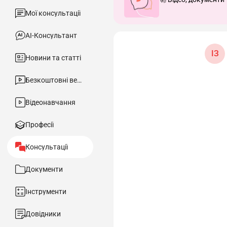
Мої консультації
АІ-Консультант
ІЗ
Новини та статті
Безкоштовні вебінари
Відеонавчання
Професії
Консультації
Документи
Інструменти
Довідники