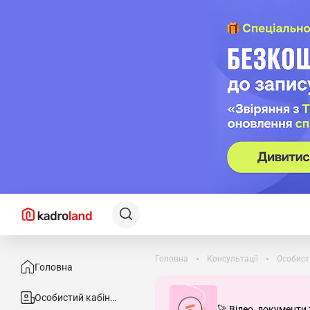
Головна
Консультації
Особист
Головна
Особистий кабінет
🚀 Відео, документи 