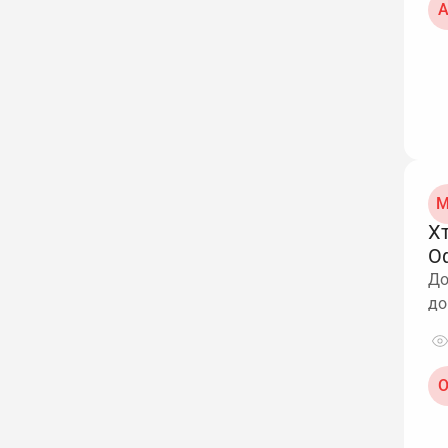
А
М
Х
О
До
до
О