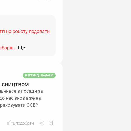
ті на роботу подавати
зборів…
Ще
ВІДПОВІДЬ НАДАНО
місництвом
льнився з посади за
до нас знов вже на
араховувати ЄСВ?
Вподобати