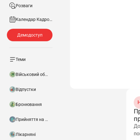
Розваги
Календар Кадровика
Теми
Військовий облік
Відпустки
Н
Бронювання
П
п
Прийняття на роботу
До
по
Лікарняні