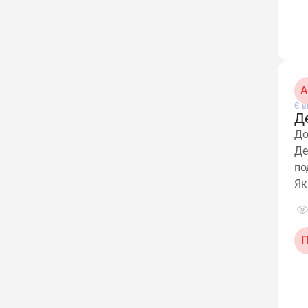
А
Є в
Д
До
Де
по
Як
П