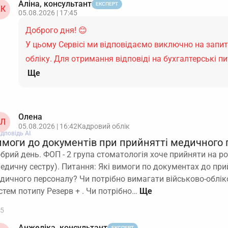
Аліна, консультант
ЕКСПЕРТ
К
05.08.2026 | 17:45
Доброго дня! 😊
У цьому Сервісі ми відповідаємо виключно на запи
обліку. Для отримання відповіді на бухгалтерські 
Ще
Олена
Л
05.08.2026 | 16:42
Кадровий облік
ідповідь АІ
имоги до документів при прийнятті медичного 
брий день. ФОП - 2 група стоматологія хоче прийняти на 
медичну сестру). Питання: Які вимоги по документах до пр
дичного персоналу? Чи потрібно вимагати військово-обліко
стем потипу Резерв + . Чи потрібно…
5
Анжеліка, консультант
ЕКСПЕРТ