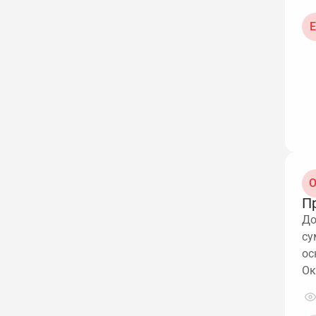
Е
О
П
До
су
ос
Ок