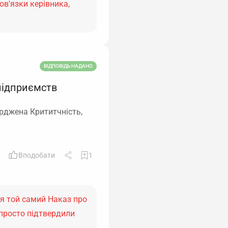
в'язки керівника,
ВІДПОВІДЬ НАДАНО
 підприємств
ерджена Крититчність,
Вподобати
1
ся той самий Наказ про
 просто підтвердили