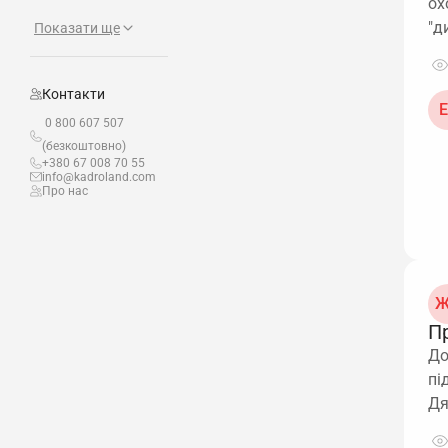
ох
"д
Показати ще
Контакти
Е
0 800 607 507
(безкоштовно)
+380 67 008 70 55
info@kadroland.com
Про нас
Ж
П
До
пі
Д