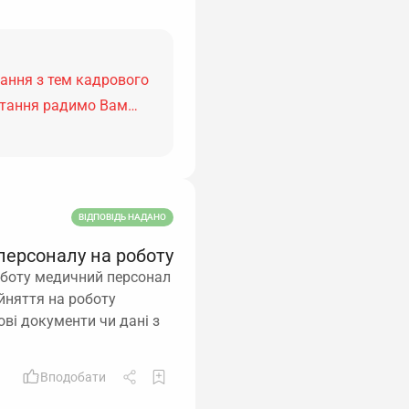
тання з тем кадрового
питання радимо Вам…
ВІДПОВІДЬ НАДАНО
персоналу на роботу
роботу медичний персонал
ийняття на роботу
ві документи чи дані з
Вподобати