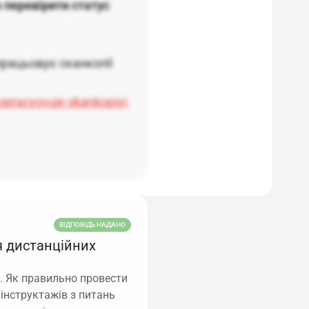
 перевірити статус
рацьовує сканкопії
opracyovuje-skankopiyi-
ВІДПОВІДЬ НАДАНО
я дистанційних
. Як правильно провести
 інструктажів з питань