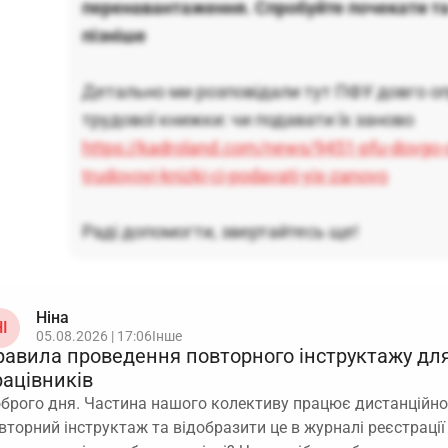
перенавантаження. Спробуйте почекати та
пізніше
Детально ми розповідали тут ПФУ довго оп
трудової книжки: чи подавати їх заново
https://kadroland.com/news/9451-pfu-dovgo-
trudovoyi-knizki-ci-podavati-yix-zanovo
Раді допомогти, звертайтесь ще!
Ніна
І
05.08.2026 | 17:06
Інше
равила проведення повторного інструктажу дл
рацівників
брого дня. Частина нашого колективу працює дистанційно
вторний інструктаж та відобразити це в журналі реєстрації