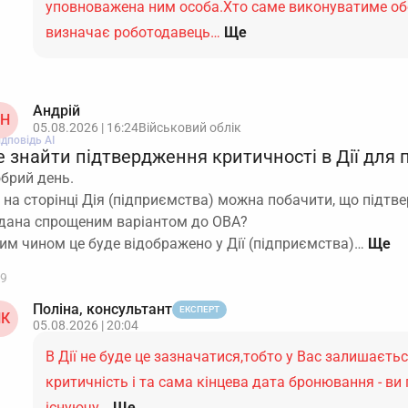
уповноважена ним особа.Хто саме виконуватиме обо
визначає роботодавець…
Ще
Андрій
Н
05.08.2026 | 16:24
Військовий облік
ідповідь АІ
е знайти підтвердження критичності в Дії для
брий день.
 на сторінці Дія (підприємства) можна побачити, що підтв
дана спрощеним варіантом до ОВА?
им чином це буде відображено у Дії (підприємства)…
9
Поліна, консультант
ЕКСПЕРТ
К
05.08.2026 | 20:04
В Дії не буде це зазначатися,тобто у Вас залишаєть
критичність і та сама кінцева дата бронювання - ви
існуючу…
Ще