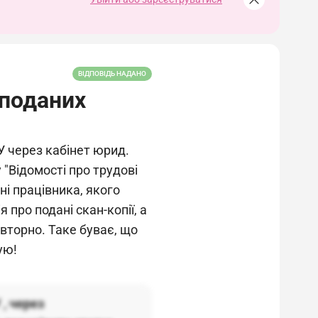
ВІДПОВІДЬ НАДАНО
поданих
У через кабінет юрид.
 "Відомості про трудові
ні працівника, якого
 про подані скан-копії, а
вторно. Таке буває, що
ую!
 , через