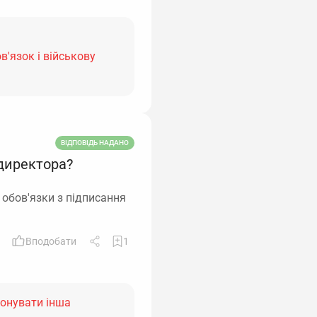
в'язок і військову
ВІДПОВІДЬ НАДАНО
 директора?
 обов'язки з підписання
Вподобати
1
конувати інша