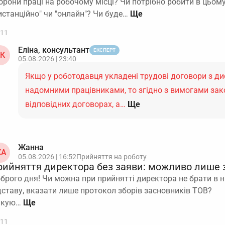
орони праці на робочому місці? Чи потрібно робити в цьом
истанційно" чи "онлайн"? Чи буде…
11
Еліна, консультант
ЕКСПЕРТ
К
05.08.2026 | 23:40
Якщо у роботодавця укладені трудові договори з д
надомними працівниками, то згідно з вимогами зак
відповідних договорах, а…
Ще
Жанна
А
05.08.2026 | 16:52
Прийняття на роботу
рийняття директора без заяви: можливо лише 
брого дня! Чи можна при прийнятті директора не брати в нь
дставу, вказати лише протокол зборів засновників ТОВ?
якую…
11