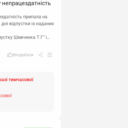
у непрацездатність
здатність припала на
 дні відпустки із наданих
пустку Шевченка Т.Г" і…
Вподобати
разі тимчасової
асової