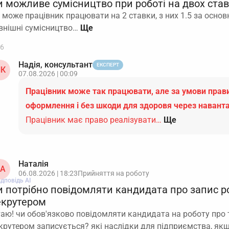
и можливе сумісництво при роботі на двох ста
 може працівник працювати на 2 ставки, з них 1.5 за основ
внішні сумісництво…
6
Надія, консультант
ЕКСПЕРТ
К
07.08.2026 | 00:09
Працівник може так працювати, але за умови пра
оформлення і без шкоди для здоровя через навант
Працівник має право реалізувати…
Ще
Наталія
А
06.08.2026 | 18:23
Прийняття на роботу
ідповідь АІ
и потрібно повідомляти кандидата про запис р
екрутером
таю! чи обов'язково повідомляти кандидата на роботу про 
крутером записується? які наслідки для підприємства, як