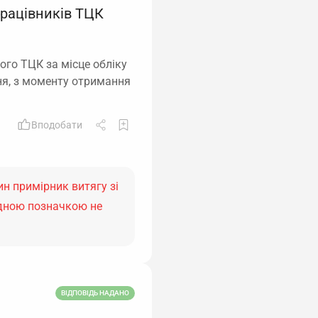
працівників ТЦК
ого ТЦК за місце обліку
ня, з моменту отримання
Вподобати
н примірник витягу зі
ідною позначкою не
ВІДПОВІДЬ НАДАНО