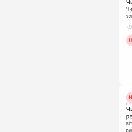
Ч
Чи
зо
Н
Н
Є в
Ч
р
ві
ре