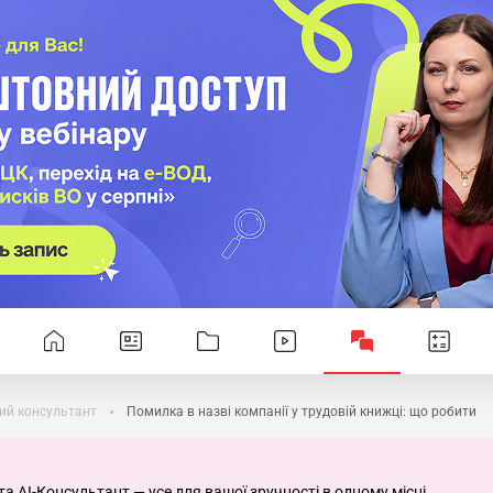
ий консультант
Помилка в назві компанії у трудовій книжці: що робити
та AI-Консультант — усе для вашої зручності в одному місці