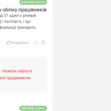
ВІДПОВІДЬ НАДАНО
 обліку працівників
д 5? адже у резерві
і паспорта, і що
нформації (виходить
Вподобати
. Нажаль зараз в
ння працівником
ВІДПОВІДЬ НАДАНО