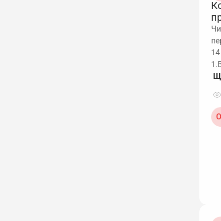
К
п
Чи
пе
14
1.
О