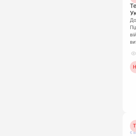
Т
У
До
Пі
ві
ви
Н
Т
Є в