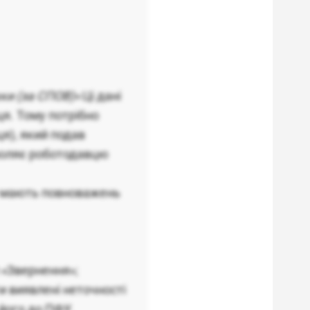
ки (за СПОВ)»
Ці дані
ця. Тому потрібно
я), який подав
воляє роботодавцю
е мають повноважень
 «Звернення»;
 виявлені неточності
 його до ПФУ.