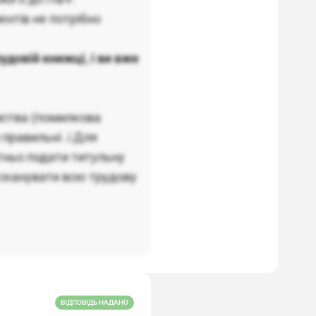
нтів не потрібно
удовій книжці, і ви вже
ємства (помилкова
правильні .і Для
тньо подати титульну
– сканувати всю трудову
ВІДПОВІДЬ НАДАНО