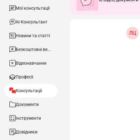
Мої консультації
АІ-Консультант
ЛЦ
Новини та статті
Безкоштовні вебінари
Відеонавчання
Професії
Консультації
Документи
Інструменти
Довідники