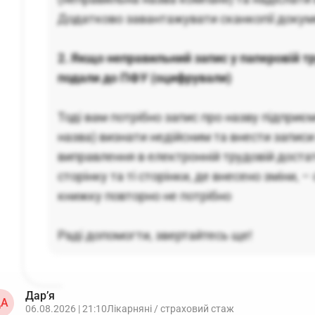
Додатково завантажувати сканкопії докуме
2. Якщо неправильний запис у паперовій тр
подали до ПФУ (оцифрували)
Тоді вам потрібно запис про назву підпри
назва) визнати недійсним та внести записи 
виправлення в електронній трудовій доста
сторінку та ті сторінки, де внесено зміни, 
книжку повторно не потрібно
Раді допомогти, звертайтесь ще!
Дар’я
А
06.08.2026 | 21:10
Лікарняні / страховий стаж