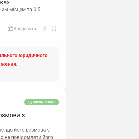
вках
ним місцем та 0.5
Вподобати
вильного юридичного
аження.
ВІДПОВІДЬ НАДАНО
озмови з
те, що його розмова з
що не повідомляти його