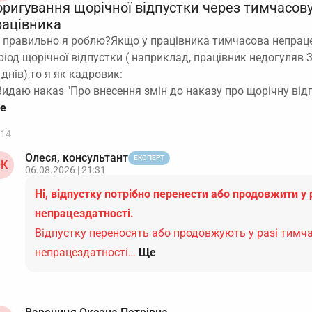
оригування щорічної відпустки через тимчасов
рацівника
 правильно я роблю?Якщо у працівника тимчасова непраце
ріод щорічної відпустки ( наприклад, працівник недогуляв 3
 днів),то я як кадровик:
Видаю наказ "Про внесення змін до наказу про щорічну від
14
Олеся, консультант
ЕКСПЕРТ
К
06.08.2026 | 21:31
Ні, відпустку потрібно перенести або продовжити у 
непрацездатності.
Відпустку переносять або продовжують у разі тимч
непрацездатності…
Ще