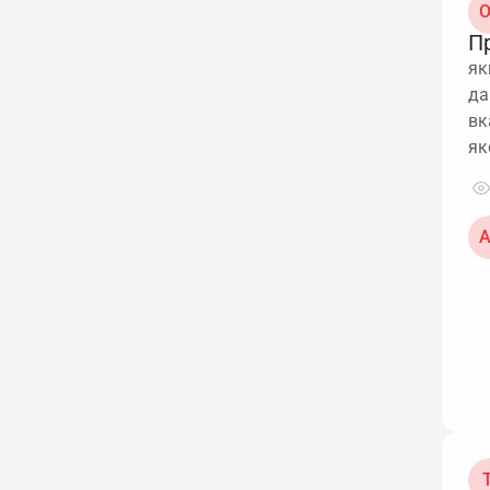
О
П
як
да
вк
як
А
Т