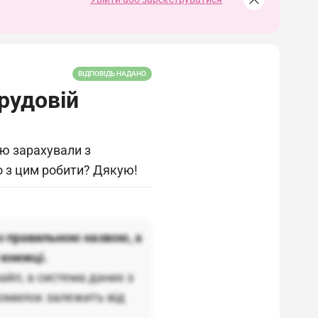
ВІДПОВІДЬ НАДАНО
трудовій
ію зарахували з
 з цим робити? Дякую!
з правильною назвою, а
 книжці.
айл, а система даних з
помилок залежить від