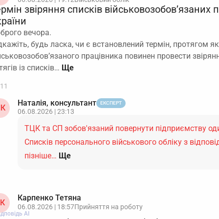
ермін звіряння списків військовозобов’язаних 
країни
брого вечора.
дкажіть, будь ласка, чи є встановлений термін, протягом як
йськовозобов’язаного працівника повинен провести звірян
тягів із списків…
11
Наталія, консультант
ЕКСПЕРТ
К
06.08.2026 | 23:13
ТЦК та СП зобов'язаний повернути підприємству оди
Списків персонального військового обліку з відпов
пізніше…
Ще
Карпенко Тетяна
К
06.08.2026 | 18:57
Прийняття на роботу
ідповідь АІ