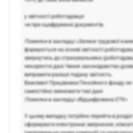
у звітності роботодавця
чи при оцифруванні документів.
Помилки в закладці «Записи трудової книж
формуються на основі звітності роботодав
звернутись до страхувальника (роботодавц
некоректні дані.Чинне законодавство доз
виправити раніше подану звітність.
Важливо! Працівники Пенсійного фонду н
самостійно змінювати такі дані
Помилки в закладці «Відцифрована ЕТК»
У цьому випадку потрібно перейти в розділ
сформувати електронне звернення; описати
(неправильна назва компанії) та надіслати