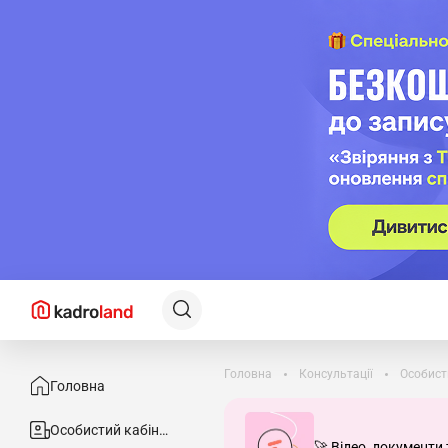
Головна
Консультації
Особист
Головна
Особистий кабінет
🚀 Відео, документи 