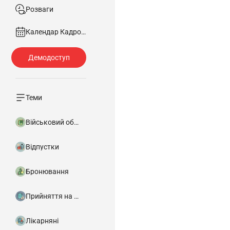
Розваги
Календар Кадровика
Теми
Військовий облік
Відпустки
Бронювання
Прийняття на роботу
Лікарняні