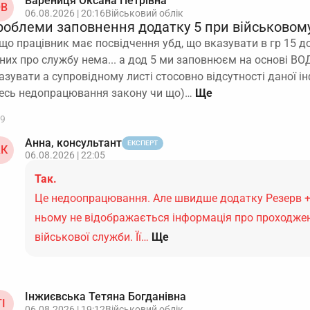
Варениця Оксана Петрівна
В
06.08.2026 | 20:16
Військовий облік
роблеми заповнення додатку 5 при військовому
що працівник має посвідчення убд, що вказувати в гр 15 до
них про службу нема... а дод 5 ми заповнюєм на основі ВОД 
азувати а супровідному листі стосовно відсутності даної і
есь недопрацювання закону чи що)…
9
Анна, консультант
ЕКСПЕРТ
К
06.08.2026 | 22:05
Так.
Це недоопрацювання. Але швидше додатку Резерв +
ньому не відображається інформація про проходже
військової служби. Її…
Ще
Інжиєвська Тетяна Богданівна
І
06.08.2026 | 19:12
Військовий облік