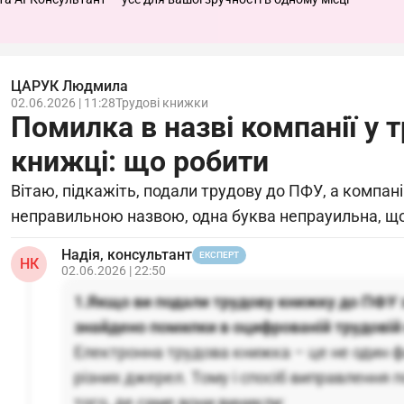
ЦАРУК Людмила
02.06.2026 | 11:28
Трудові книжки
Помилка в назві компанії у 
книжці: що робити
Вітаю, підкажіть, подали трудову до ПФУ, а компан
неправильною назвою, одна буква непрауильна, що
Надія, консультант
ЕКСПЕРТ
НК
02.06.2026 | 22:50
1.Якщо ви подали трудову книжку до ПФУ 
знайдено помилки в оцифрованій трудовій
Електронна трудова книжка – це не один ф
різних джерел. Тому і спосіб виправлення 
того, де саме вони виникли: