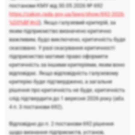
постанови КМУ від 30.05.2026 № 692
https://zakon.rada.gov.ua/laws/show/692-2026-
%D0%BF#n3
). Якщо галузевий критерій, за
яким підприємство визначено критично
важливим, будо виключено, критичність буде
скасовано. У разі скасування критичності
підприємство матиме право оформити
критичність за іншими критеріями, яким воно
відповідає. Якщо відповідність галузевому
критерію буде підтверджено, а загальне
рішення про критичність не буде, критичність
слід підтвердити до 1 вересня 2026 року (абз.
4 п. 3 постанови 692).
Відповідно до п. 2 постанови 692 рішення
щодо визнання підприємств, установ,