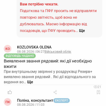
Вам потрібно чекати.
Податкова та ПФУ просить не відправляти
повторно звітність, щоб вона не
дублювалась. Маємо інформацію від
посадовців, що ПФУ проводить…
Ще
KOZLOVSKA OLENA
KO
08.08.2026 | 06:27
Військовий облік
ВІДПОВІДЬ НАДАНО
Виявлення звання рядовий: які дії необхідно
вжити
При внутрішньому звірянні у роздруківці Резерв+
виявлено звання рядовий . Які дії відподального за
ведення во…
21
Поліна, консультант
ЕКСПЕРТ
ПК
08.08.2026 | 11:03