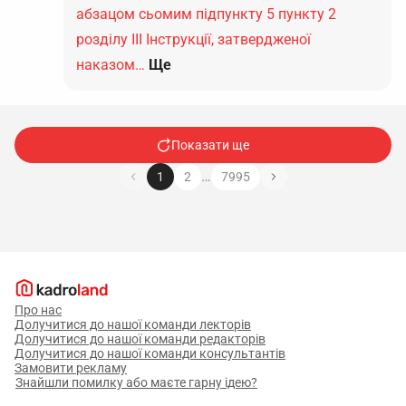
абзацом сьомим підпункту 5 пункту 2
розділу ІІІ Інструкції, затвердженої
наказом…
Ще
Показати ще
…
1
2
7995
Про нас
Долучитися до нашої команди лекторів
Долучитися до нашої команди редакторів
Долучитися до нашої команди консультантів
Замовити рекламу
Знайшли помилку або маєте гарну ідею?