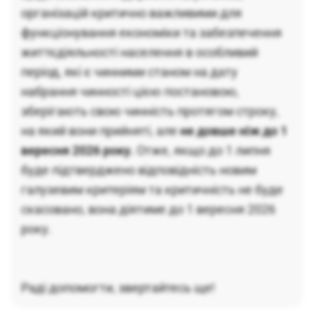
організацій критично важливими для
функціонування економіки та забезпечення
життєдіяльності населення в особливий
період, які є чинними станом на дату
набрання чинності цією постановою,
зберігають свою чинність протягом строку,
на який вони прийняті, але
не довше ніж до 1
вересня 2026 року.
Отже, якщо до 1 липня
буде підтверджено відповідність новим
галузевим критеріям та критичність не буде
скасовано, вона діятиме до 1 вересня 2026
року.
Раді допомогти, звертайтесь ще!