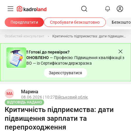
Передплатити
Спробувати безкоштовно
Безкоштов
Особистий консультант
Критичність підприємства: дати підвищення зарплати та перепроходження
❗ Готові до перевірок?
ОНОВЛЕНО
— Професію: Підвищення кваліфікації з
ВО — із Сертифікатом держзразка
Зареєструватися
Марина
МА
08.06.2026 | 10:27
Військовий облік
ВІДПОВІДЬ НАДАНО
Критичність підприємства: дати
підвищення зарплати та
перепроходження