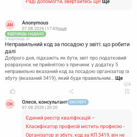
Раді допомогти, звертайтесь ще!
Ще
Anonymous
AN
07.08.2026 | 17:43
Інше
ВІДПОВІДЬ НАДАНО
Є відповідь АІ
Неправильний код за посадою у звіті: що робити
далі
Доброго дня, підкажіть як бути, звіт про податковий
розрахунок не прийнятою з причини: у додатку 5
неправильно вказаний код за посадою організатор із
збуту (вказаний 3419), який буде правильним…
9
Олеся, консультант
ЕКСПЕРТ
ОК
07.08.2026 | 20:20
Єдиний реєстр кваліфікацій –
Класифікатор професій містить професію -
Організатор зі збуту, код за КП 3419, він не