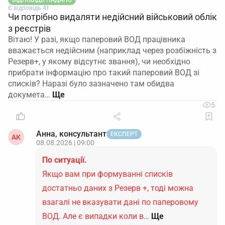
ВІДПОВІДЬ НАДАНО
Є відповідь АІ
Чи потрібно видаляти недійсний військовий облік
з реєстрів
Вітаю! У разі, якщо паперовий ВОД працівника
вважається недійсним (наприклад через розбіжність з
Резерв+, у якому відсутнє звання), чи необхідно
прибрати інформацію про такий паперовий ВОД зі
списків? Наразі було зазначено там обидва
докумета…
5
Анна, консультант
ЕКСПЕРТ
АК
08.08.2026 | 09:00
По ситуації.
Якщо вам при формуванні списків
достатньо даних з Резерв +, тоді можна
взагалі не вказувати дані по паперовому
ВОД. Але є випадки коли в…
Ще