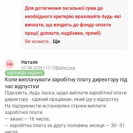
Для дотягнення загальної суми до
необхідного критерію враховуйте будь-які
виплати, що входять до фонду оплати
праці( доплати, надбавки, премії)
Ви можете…
Ще
Наталя
НА
07.08.2026 | 12:15
Відпустки
ВІДПОВІДЬ НАДАНО
Коли виплачувати заробітну плату директору під
час відпустки
Підкажіть, будь ласка, щодо виплати заробітної плати
директору - єдиний працівник, який іде у відпустку.
На підприємстві встановлені строки виплати
заробітної плати:
— аванс — 16 числа;
— заробітна плата за другу половину місяця — 30–31
числа.