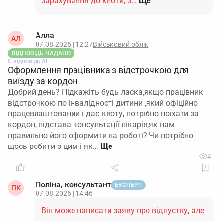
зарахування до квоти, з…
Ще
Алла
АЛ
07.08.2026 | 12:27
Військовий облік
ВІДПОВІДЬ НАДАНО
Є відповідь АІ
Оформлення працівника з відстрочкою для
виїзду за кордон
Добрий день? Підкажіть будь ласка,якщо працівник
відстрочкою по інвалідності дитини ,який офіційно
працевлаштований і дає квоту, потрібно поїхати за
кордон, підстава консультації лікарів,як нам
правильно його оформити на роботі? Чи потрібно
щось робити з цим і як…
4
Поліна, консультант
ЕКСПЕРТ
ПК
07.08.2026 | 14:46
Він може написати заяву про відпустку, але