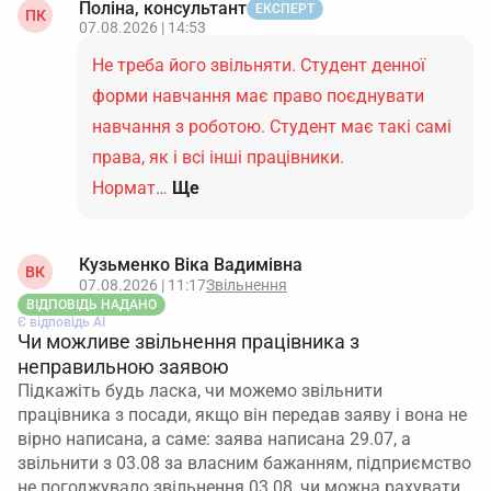
Поліна, консультант
ЕКСПЕРТ
ПК
07.08.2026 | 14:53
Не треба його звільняти. Студент денної
форми навчання має право поєднувати
навчання з роботою. Студент має такі самі
права, як і всі інші працівники.
Нормат…
Ще
Кузьменко Віка Вадимівна
ВК
07.08.2026 | 11:17
Звільнення
ВІДПОВІДЬ НАДАНО
Є відповідь АІ
Чи можливе звільнення працівника з
неправильною заявою
Підкажіть будь ласка, чи можемо звільнити
працівника з посади, якщо він передав заяву і вона не
вірно написана, а саме: заява написана 29.07, а
звільнити з 03.08 за власним бажанням, підприємство
не погоджувало звільнення 03.08, чи можна рахувати