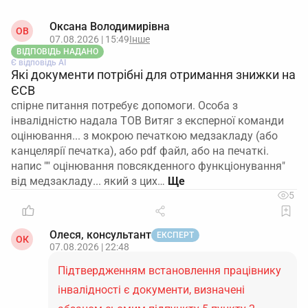
Оксана Володимирівна
ОВ
07.08.2026 | 15:49
Інше
ВІДПОВІДЬ НАДАНО
Є відповідь АІ
Які документи потрібні для отримання знижки на
ЄСВ
спірне питання потребує допомоги. Особа з
інвалідністю надала ТОВ Витяг з експерної команди
оцінювання... з мокрою печаткою медзакладу (або
канцелярії печатка), або pdf файл, або на печаткі.
напис "" оцінювання повсякденного функціонування"
від медзакладу... який з цих…
5
Олеся, консультант
ЕКСПЕРТ
ОК
07.08.2026 | 22:48
Підтвердженням встановлення працівнику
інвалідності є документи, визначені