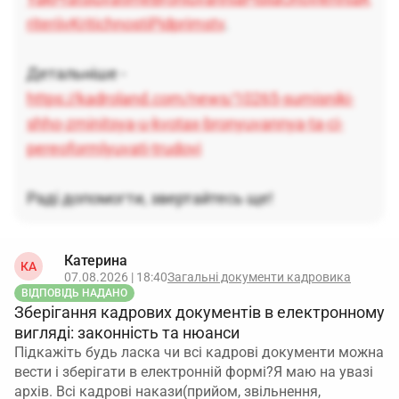
riteriivKritichnostiPidprimstv
.
Детальніше -
https://kadroland.com/news/10265-sumisniki-
shho-zminitsya-u-kvotax-bronyuvannya-ta-ci-
pereoformlyuvati-trudovi
Раді допомогти, звертайтесь ще!
Катерина
КА
07.08.2026 | 18:40
Загальні документи кадровика
ВІДПОВІДЬ НАДАНО
Зберігання кадрових документів в електронному
вигляді: законність та нюанси
Підкажіть будь ласка чи всі кадрові документи можна
вести і зберігати в електронній формі?Я маю на увазі
архів. Всі кадрові накази(прийом, звільнення,