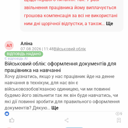
звільнення працівника йому виплачується
грошова компенсація за всі не використані
ним дні щорічної відпустки, а також…
Ще
Аліна
АЛ
07.08.2026 | 11:48
Військовий облік
ВІДПОВІДЬ НАДАНО
Є відповідь АІ
Військовий облік: оформлення документів для
працівника на навчанні
Хочу дізнатись, якщо у нас працівник йде на денне
навчання в технікум, для нас він є
військовозобов'язаною одиницею, чи ми повинні
будемо його звільнити так як він буде навчатись, чи
які дії повинні зробити для правильного оформлення
документів? Дякую…
1
9