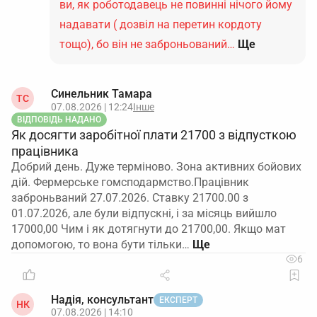
ви, як роботодавець не повинні нічого йому
надавати ( дозвіл на перетин кордоту
тощо), бо він не заброньований…
Ще
Синельник Тамара
ТС
07.08.2026 | 12:24
Інше
ВІДПОВІДЬ НАДАНО
Як досягти заробітної плати 21700 з відпусткою
працівника
Добрий день. Дуже терміново. Зона активних бойових
дій. Фермерське гомсподармство.Працівник
заброньваний 27.07.2026. Ставку 21700.00 з
01.07.2026, але були відпускні, і за місяць вийшло
17000,00 Чим і як дотягнути до 21700,00. Якщо мат
допомогою, то вона бути тільки…
6
Надія, консультант
ЕКСПЕРТ
НК
07.08.2026 | 14:10