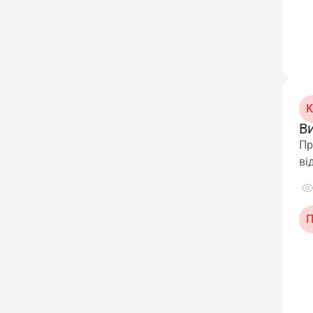
K
В
Пр
ві
П