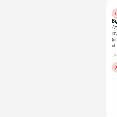
І
В
До
оп
(к
пі
О