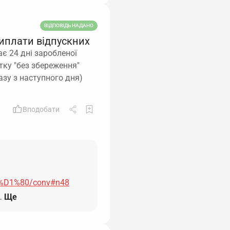
ВІДПОВІДЬ НАДАНО
виплати відпускних
є 24 дні заробленої
тку "без збереження"
азу з наступного дня)
Вподобати
B2%D1%80/conv#n48
…
Ще