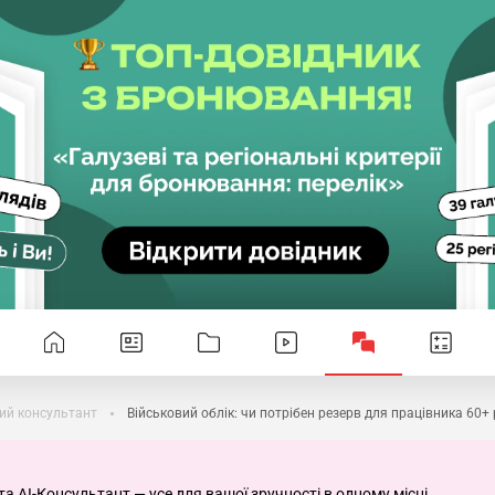
ий консультант
Військовий облік: чи потрібен резерв для працівника 60+ 
та AI-Консультант — усе для вашої зручності в одному місці