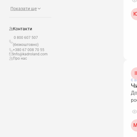
Показати ще
Ю
Контакти
0 800 607 507
(безкоштовно)
+380 67 008 70 55
info@kadroland.com
Про нас
І
Є в
Ч
До
ро
М