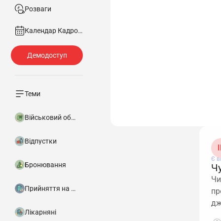
Розваги
Календар Кадровика
Теми
Військовий облік
Відпустки
І
Є в
Бронювання
Чу
Чи
Прийняття на роботу
пр
дж
Лікарняні