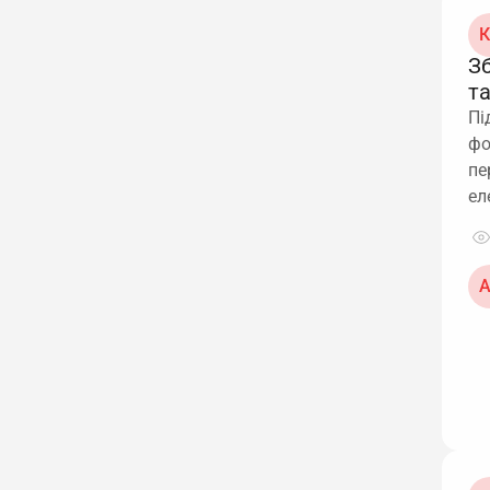
К
З
т
Пі
фо
пе
ел
А