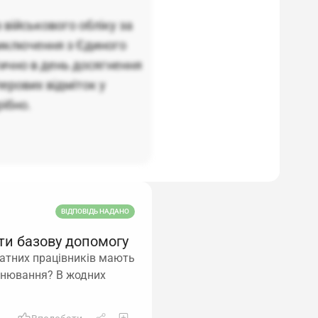
 військового обліку за
виключення з Єдиного
ично в день досягнення
ерових відміток у
ібно.
ВІДПОВІДЬ НАДАНО
ити базову допомогу
татних працівників мають
онювання? В жодних