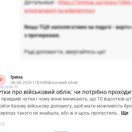
Детальніше -
https://7eminar.ua/news/1066-
avtotransport-na-pidprijemtsvi
Якщо ТЦК наполягатиме на подачі - варто 
з прочерками.
Раді допомогти, звертайтесь ще!
Ірина
Р
08.08.2026 | 18:03
Військовий облік
ідповідь АІ
тки про військовий облік: чи потрібно проход
 правдиві чутки і чому вони виникають, що 10 відсотків ш
ойти базову військову допомогу, щоб мати можливість бр
ерелах такого не знайшла, або ж я щось пропустила…
12