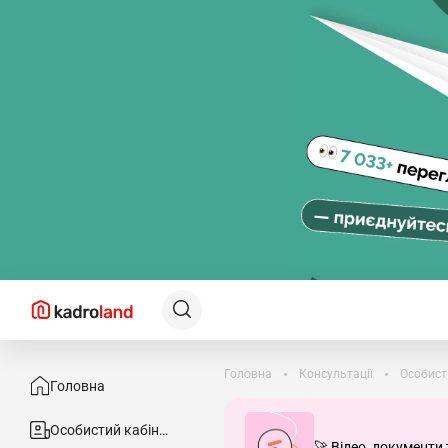
Головна
Консультації
Особист
Головна
Особистий кабінет
🚀 Відео, документи 