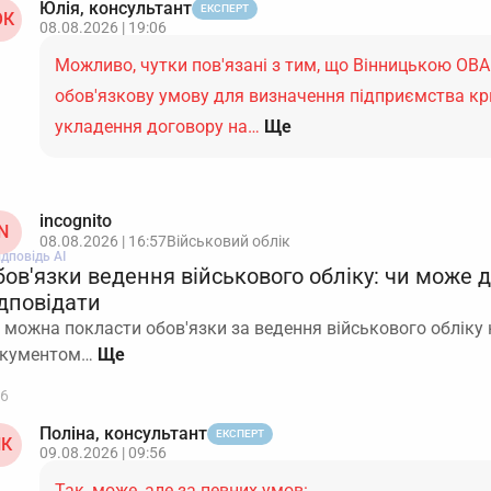
Юлія, консультант
ЕКСПЕРТ
К
08.08.2026 | 19:06
Можливо, чутки пов'язані з тим, що Вінницькою ОВ
обов'язкову умову для визначення підприємства к
укладення договору на…
Ще
incognito
N
08.08.2026 | 16:57
Військовий облік
ідповідь АІ
бов'язки ведення військового обліку: чи може 
ідповідати
 можна покласти обов'язки за ведення військового обліку 
кументом…
6
Поліна, консультант
ЕКСПЕРТ
К
09.08.2026 | 09:56
Так, може, але за певних умов: