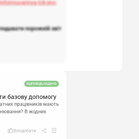
informuvannya-tck-pro-
подавати порожній звіт
ВІДПОВІДЬ НАДАНО
ити базову допомогу
татних працівників мають
онювання? В жодних
Вподобати