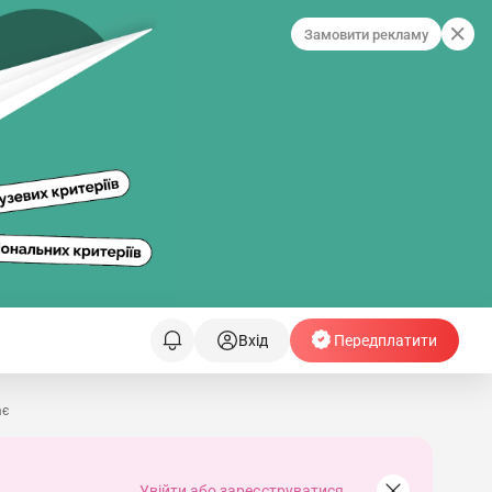
Замовити рекламу
Вхід
Передплатити
ає
Увійти або зареєструватися