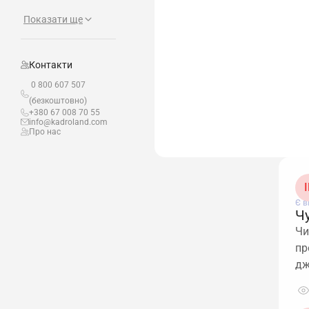
Показати ще
Контакти
0 800 607 507
(безкоштовно)
+380 67 008 70 55
info@kadroland.com
Про нас
І
Є в
Чу
Чи
пр
дж