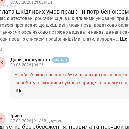
07.08.2026 | 23:02
Інше
ідповідь АІ
плата шкідливих умов праці: чи потрібен окре
нас є атестовані робочі місця із шкідливими умовами прац
говорі прописано,що шкідливі умови праці додатково опл
тання: чи обов'язково потрібно видавати наказ, де написа
ови праці із списком працівників?Ми платили людям…
4
Дарія, консультант
ЕКСПЕРТ
К
09.08.2026 | 09:23
Ні, обов’язково повинен бути наказ про встановлен
за роботу в шкідливих умовах праці, які належить 
Ще
Ірина
Р
07.08.2026 | 21:46
Відпустки
ідпустка без збереження: правила та порядок 