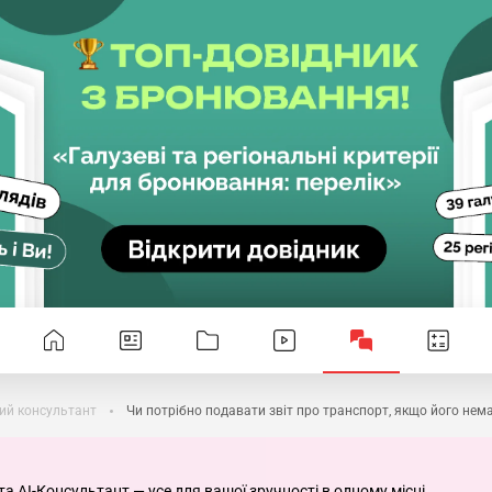
ий консультант
Чи потрібно подавати звіт про транспорт, якщо його нем
та AI-Консультант — усе для вашої зручності в одному місці