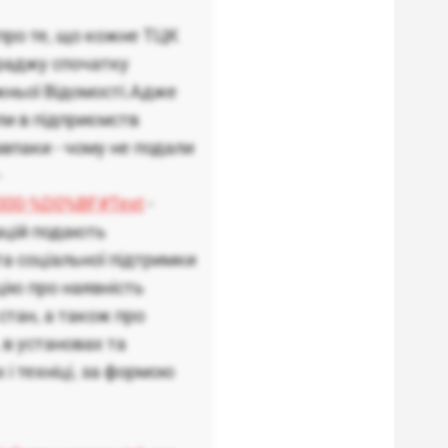
про те, що кожне ТЦК
 раджу спочатку
жньої Відомості.Адже
ли в підприємств
впаки - чому не подали
-
-2000-%D0%BF#Text
-
ацій подають
а соціальної підтримки
цію про наявність
 стан, а також про
 в установах та
 і техніці, за формою