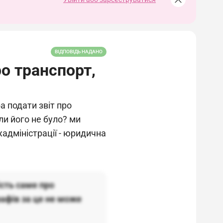
ВІДПОВІДЬ НАДАНО
ро транспорт,
а подати звіт про
ли його не було? ми
адміністрації - юридична
ість саме про
рафів за це не може