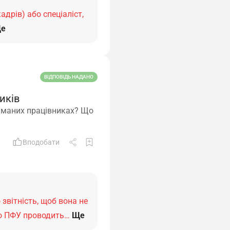
адрів) або спеціаліст,
е
ВІДПОВІДЬ НАДАНО
иків
айманих працівниках? Що
Вподобати
звітність, щоб вона не
що ПФУ проводить…
Ще