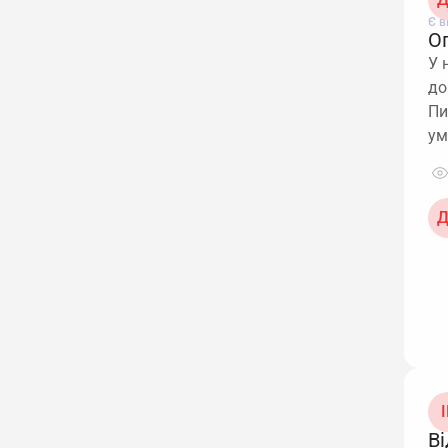
Є в
О
У 
до
Пи
ум
Д
І
В