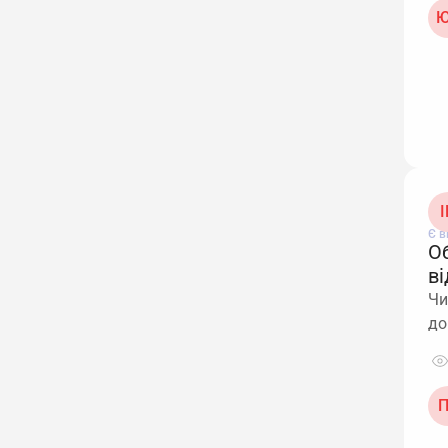
Ю
I
Є в
О
в
Чи
до
П