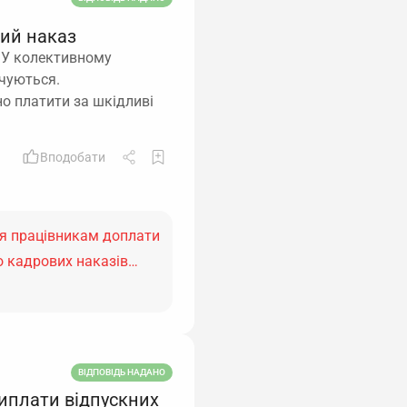
мий наказ
і.У колективному
ачуються.
но платити за шкідливі
Вподобати
ня працівникам доплати
до кадрових наказів…
ВІДПОВІДЬ НАДАНО
виплати відпускних