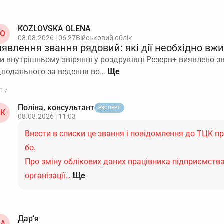
KOZLOVSKA OLENA
O
08.08.2026 | 06:27
Військовий облік
иявлення звання рядовий: які дії необхідно вж
и внутрішньому звірянні у роздруківці Резерв+ виявлено зва
дподального за ведення во…
17
Поліна, консультант
ЕКСПЕРТ
К
08.08.2026 | 11:03
Внести в списки це звання і повідомлення до ТЦК пр
бо.
Про зміну облікових даних працівника підприємства
організації…
Ще
Дар’я
А