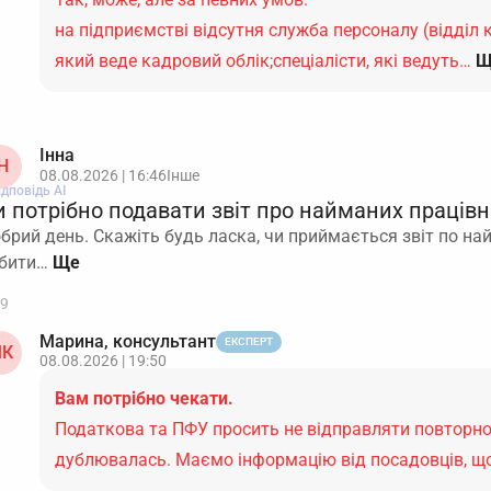
на підприємстві відсутня служба персоналу (відділ к
який веде кадровий облік;спеціалісти, які ведуть…
Щ
Інна
Н
08.08.2026 | 16:46
Інше
ідповідь АІ
и потрібно подавати звіт про найманих працівн
брий день. Скажіть будь ласка, чи приймається звіт по н
бити…
9
Марина, консультант
ЕКСПЕРТ
К
08.08.2026 | 19:50
Вам потрібно чекати.
Податкова та ПФУ просить не відправляти повторно 
дублювалась. Маємо інформацію від посадовців, 