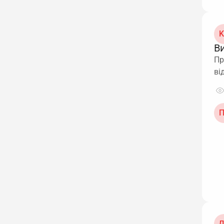
K
В
Пр
ві
П
Д