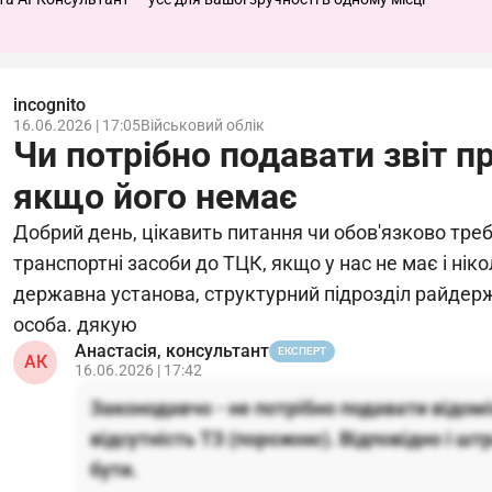
incognito
16.06.2026 | 17:05
Військовий облік
Чи потрібно подавати звіт п
якщо його немає
Добрий день, цікавить питання чи обов'язково треб
транспортні засоби до ТЦК, якщо у нас не має і ніко
державна установа, структурний підрозділ райдерж
особа. дякую
Анастасія, консультант
ЕКСПЕРТ
АК
16.06.2026 | 17:42
Законодавчо - не потрібно подавати відом
відсутність ТЗ (порожню). Відповідно і шт
бути.