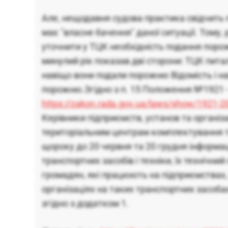
Але, нещодавня судова практика свідчить 
має "власне бачення" даної ситуації. Тому,
уточнити у ТЦК необхідність подання поро
минулий рік показав дві сторони: ТЦК пита
навіщо вони подали порожню Відомість і на
порожню.Згідно з п. 15 Положення №1921 
https://zakon.rada.gov.ua/laws/show/1921
Керівники підприємств, установ та організ
територіальним центрам комплектування т
щороку до 20 червня та 20 грудня інформа
транспортних засобів і техніки, їх технічний
громадян, які працюють на підприємствах,
організаціях на таких транспортних засобах
згідно з додатком 1.