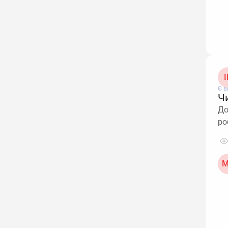
І
Є в
Ч
До
ро
М