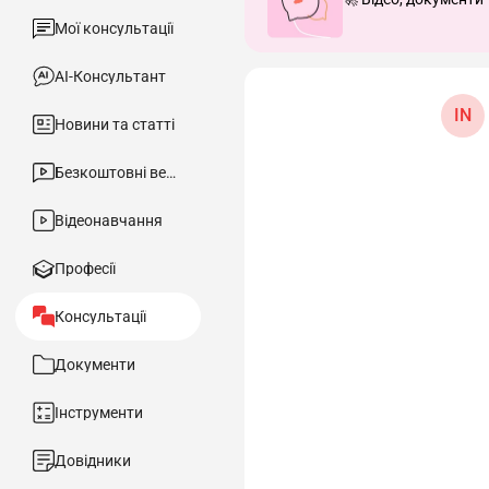
Мої консультації
АІ-Консультант
IN
Новини та статті
Безкоштовні вебінари
Відеонавчання
Професії
Консультації
Документи
Інструменти
Довідники