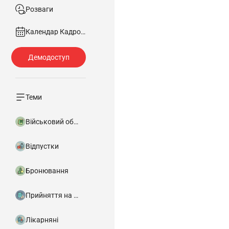
Розваги
Календар Кадровика
Теми
Військовий облік
Відпустки
Бронювання
Прийняття на роботу
Лікарняні