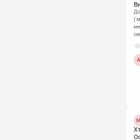
В
До
( 
ме
си
А
М
Х
О