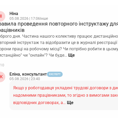
Ніна
І
05.08.2026 | 17:06
Інше
равила проведення повторного інструктажу дл
рацівників
брого дня. Частина нашого колективу працює дистанційно
вторний інструктаж та відобразити це в журналі реєстрації
орони праці на робочому місці? Чи потрібно робити в цьом
истанційно" чи "онлайн"? Чи буде…
10
Еліна, консультант
ЕКСПЕРТ
К
05.08.2026 | 23:40
Якщо у роботодавця укладені трудові договори з д
надомними працівниками, то згідно з вимогами зак
відповідних договорах, а…
Ще