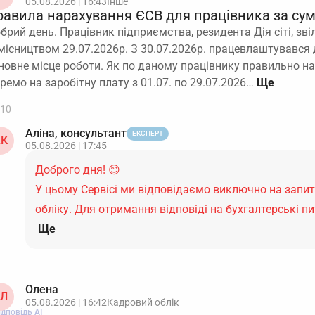
05.08.2026 | 16:43
Інше
равила нарахування ЄСВ для працівника за су
брий день. Працівник підприємства, резидента Дія сіті, зві
місництвом 29.07.2026р. З 30.07.2026р. працевлаштувався 
новне місце роботи. Як по даному працівнику правильно н
ремо на заробітну плату з 01.07. по 29.07.2026…
10
Аліна, консультант
ЕКСПЕРТ
К
05.08.2026 | 17:45
Доброго дня! 😊
У цьому Сервісі ми відповідаємо виключно на запи
обліку. Для отримання відповіді на бухгалтерські 
Ще
Олена
Л
05.08.2026 | 16:42
Кадровий облік
ідповідь АІ