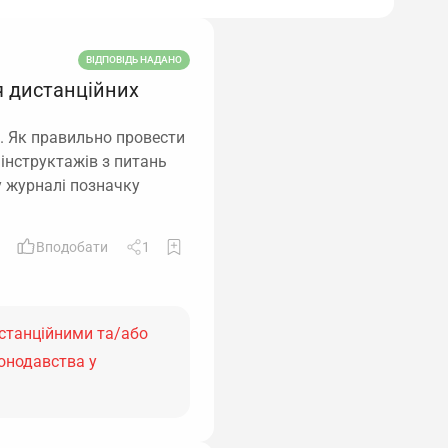
ВІДПОВІДЬ НАДАНО
я дистанційних
. Як правильно провести
 інструктажів з питань
у журналі позначку
Вподобати
1
истанційними та/або
онодавства у