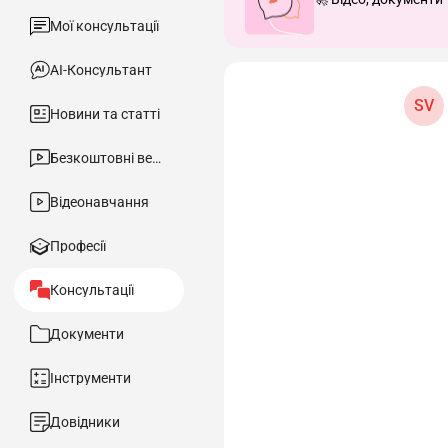
Мої консультації
АІ-Консультант
SV
Новини та статті
Безкоштовні вебінари
Відеонавчання
Професії
Консультації
Документи
Інструменти
Довідники