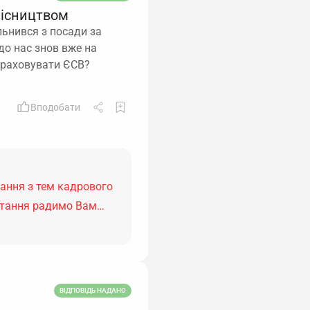
місництвом
льнився з посади за
до нас знов вже на
араховувати ЄСВ?
Вподобати
тання з тем кадрового
питання радимо Вам…
ВІДПОВІДЬ НАДАНО