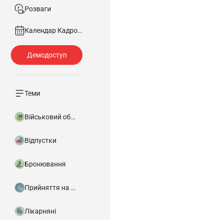
Розваги
Календар Кадровика
Теми
Військовий облік
Відпустки
Бронювання
Прийняття на роботу
Лікарняні