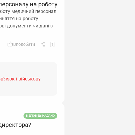
персоналу на роботу
роботу медичний персонал
ийняття на роботу
ві документи чи дані з
Вподобати
в'язок і військову
ВІДПОВІДЬ НАДАНО
 директора?