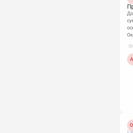
П
До
су
ос
Ок
А
О
Є в