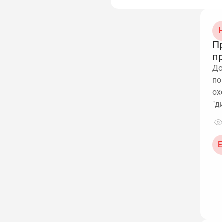
Н
П
п
До
по
ох
"д
Е