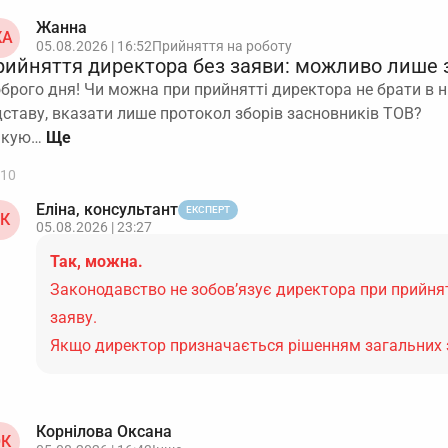
Жанна
А
05.08.2026 | 16:52
Прийняття на роботу
рийняття директора без заяви: можливо лише 
брого дня! Чи можна при прийнятті директора не брати в нь
дставу, вказати лише протокол зборів засновників ТОВ?
якую…
10
Еліна, консультант
ЕКСПЕРТ
К
05.08.2026 | 23:27
Так, можна.
Законодавство не зобов’язує директора при прийнят
заяву.
Якщо директор призначається рішенням загальних 
Корнілова Оксана
К