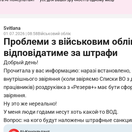
Svitlana
01.07.2026 | 08:58
Військовий облік
Проблеми з військовим облі
відповідатиме за штрафи
Добрый день!
Прочитала у вас информацию: наразі встановлено,
внутрішнього звіряння (коли звіряємо Списки ВО з
працівників) роздруківка з «Резерв+» має бути сф
звіряння.
Ну это же нереально!
У меня люди годами несут хоть какой-то ВОД.
Вопрос: на кого будут наложены штрафные санкци
АІ-Консультант