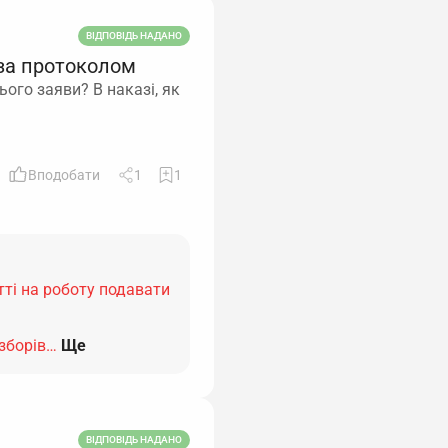
ВІДПОВІДЬ НАДАНО
за протоколом
ого заяви? В наказі, як
Вподобати
1
1
ті на роботу подавати
зборів…
Ще
ВІДПОВІДЬ НАДАНО