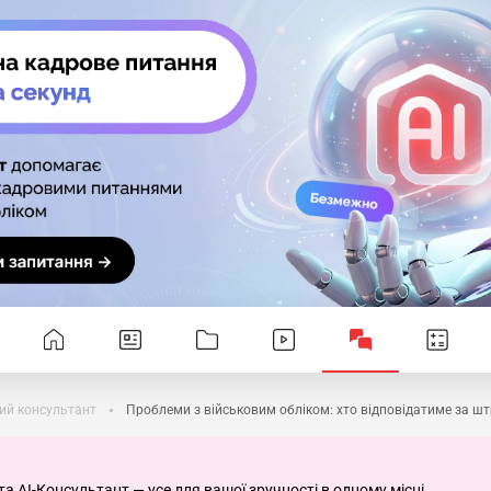
ий консультант
Проблеми з військовим обліком: хто відповідатиме за ш
та AI-Консультант — усе для вашої зручності в одному місці