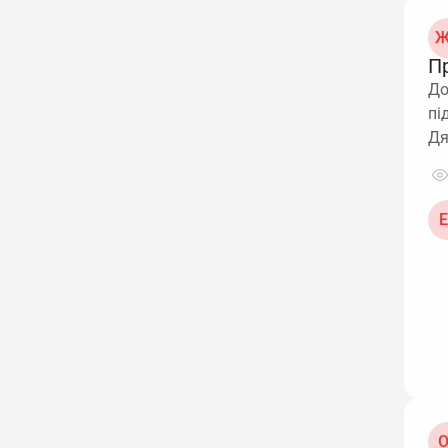
Ж
П
До
пі
Д
Е
О