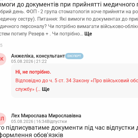
имоги до документів при прийнятті медичного 
брий день. ФОП - 2 група стоматологія хоче прийняти на 
медичну сестру). Питання: Які вимоги по документах до пр
дичного персоналу? Чи потрібно вимагати військово-обліко
стем потипу Резерв + . Чи потрібно…
5
Анжеліка, консультант
ЕКСПЕРТ
К
05.08.2026 | 21:22
Ні, не потрібно.
Відповідно до ч. 5 ст. 34 Закону «Про військовий обо
службу» (…
Ще
Лех Мирослава Мирославівна
Л
05.08.2026 | 16:34
Відпустки
то підписуватиме документи під час відпустки
формлення обов'язків