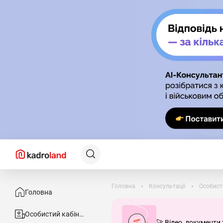
Головна
Консультації
Особист
Головна
Особистий кабінет
🚀 Відео, документи 