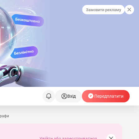
Замовити рекламу
Вхід
Передплатити
трафи
Увійти або зареєструватися