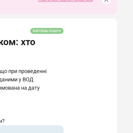
ВІДПОВІДЬ НАДАНО
ком: хто
 що при проведенні
 даними у ВОД
ормована на дату
и?