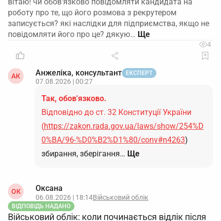
вітаю! чи обов'язково повідомляти кандидата на
роботу про те, що його розмова з рекрутером
записується? які наслідки для підприємства, якщо не
повідомляти його про це? дякую…
4
Анжеліка, консультант
ЕКСПЕРТ
АК
07.08.2026 | 00:27
Так, обов'язково.
Відповідно до ст. 32 Конституції України
(
https://zakon.rada.gov.ua/laws/show/254%D
0%BA/96-%D0%B2%D1%80/conv#n4263
)
збирання, зберігання…
Ще
Оксана
ОК
06.08.2026 | 18:14
Військовий облік
ВІДПОВІДЬ НАДАНО
Військовий облік: коли починається відлік після