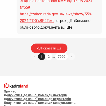
Згідно з постановою КМУ від 16.05.2024
№559
https://zakon.rada.gov.ua/laws/show/559-
2024-%D0%BF#Text
, строк дії військово-
облікового документа в…
Ще
Показати ще
…
1
2
7990
Про нас
Долучитися до нашої команди лекторів
Долучитися до нашої команди редакторів
Долучитися до нашої команди консультантів