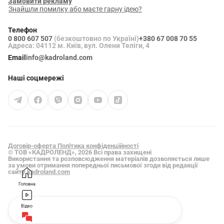
Замовити рекламу
Знайшли помилку або маєте гарну ідею?
Телефон
0 800 607 507
(безкоштовно по Україні)
+380 67 008 70 55
Адреса: 04112 м. Київ, вул. Олени Теліги, 4
Email
info@kadroland.com
Наші соцмережі
Договір-оферта
Політика конфіденційності
© ТОВ «КАДРОЛЕНД», 2026 Всі права захищені
Використання та розповсюдження матеріалів дозволяється лише
за умови отримання попередньої письмової згоди від редакції
сайту
kadroland.com
Головна
Відео