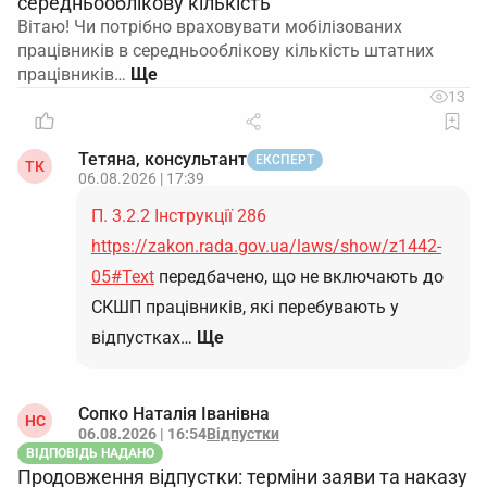
середньооблікову кількість
Вітаю! Чи потрібно враховувати мобілізованих
працівників в середньооблікову кількість штатних
працівників…
13
Тетяна, консультант
ЕКСПЕРТ
ТК
06.08.2026 | 17:39
П. 3.2.2 Інструкції 286
https://zakon.rada.gov.ua/laws/show/z1442-
05#Text
передбачено, що не включають до
СКШП працівників, які перебувають у
відпустках…
Ще
Сопко Наталія Іванівна
НС
06.08.2026 | 16:54
Відпустки
ВІДПОВІДЬ НАДАНО
Продовження відпустки: терміни заяви та наказу