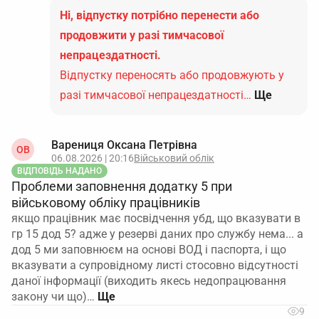
Ні, відпустку потрібно перенести або
продовжити у разі тимчасової
непрацездатності.
Відпустку переносять або продовжують у
разі тимчасової непрацездатності…
Ще
Варениця Оксана Петрівна
ОВ
06.08.2026 | 20:16
Військовий облік
ВІДПОВІДЬ НАДАНО
Проблеми заповнення додатку 5 при
військовому обліку працівників
якщо працівник має посвідчення убд, що вказувати в
гр 15 дод 5? адже у резерві даних про службу нема... а
дод 5 ми заповнюєм на основі ВОД і паспорта, і що
вказувати а супровідному листі стосовно відсутності
даної інформації (виходить якесь недопрацювання
закону чи що)…
9