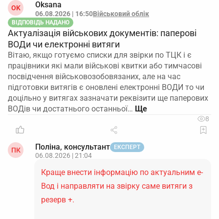
Oksana
OK
06.08.2026 | 16:50
Військовий облік
ВІДПОВІДЬ НАДАНО
Актуалізація військових документів: паперові
ВОДи чи електронні витяги
Вітаю, якщо готуємо списки для звірки по ТЦК і є
працівники які мали військові квитки або тимчасові
посвідчення військовозобовязаних, але на час
підготовки витягів є оновлені електронні ВОДИ то чи
доцільно у витягах зазначати реквізити ще паперових
ВОДів чи достатнього останньої…
8
Поліна, консультант
ЕКСПЕРТ
ПК
06.08.2026 | 21:04
Краще внести інформацію по актуальним е-
Вод і направляти на звірку саме витяги з
резерв +.