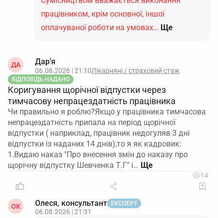
Сумісництвом вважається виконання
працівником, крім основної, іншої
оплачуваної роботи на умовах…
Ще
Дар’я
ДА
06.08.2026 | 21:10
Лікарняні / страховий стаж
ВІДПОВІДЬ НАДАНО
Коригування щорічної відпустки через
тимчасову непрацездатність працівника
Чи правильно я роблю?Якщо у працівника тимчасова
непрацездатність припала на період щорічної
відпустки ( наприклад, працівник недогуляв 3 дні
відпустки із наданих 14 днів),то я як кадровик:
1.Видаю наказ "Про внесення змін до наказу про
щорічну відпустку Шевченка Т.Г" і…
14
Олеся, консультант
ЕКСПЕРТ
ОК
06.08.2026 | 21:31