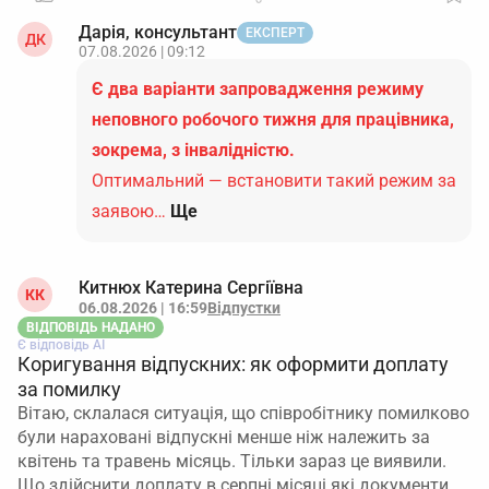
Дарія, консультант
ЕКСПЕРТ
ДК
07.08.2026 | 09:12
Є два варіанти запровадження режиму
неповного робочого тижня для працівника,
зокрема, з інвалідністю.
Оптимальний — встановити такий режим за
заявою…
Ще
Китнюх Катерина Сергіївна
КК
06.08.2026 | 16:59
Відпустки
ВІДПОВІДЬ НАДАНО
Є відповідь АІ
Коригування відпускних: як оформити доплату
за помилку
Вітаю, склалася ситуація, що співробітнику помилково
були нараховані відпускні менше ніж належить за
квітень та травень місяць. Тільки зараз це виявили.
Що здійснити доплату в серпні місяці які документи