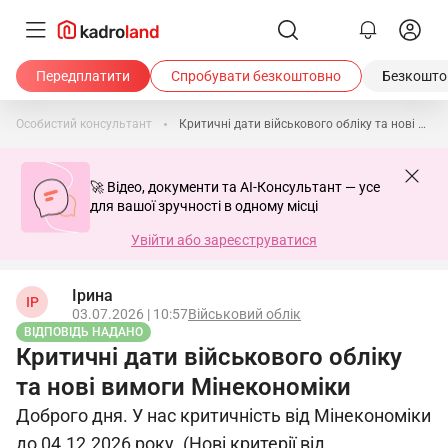
Передплатити
Спробувати безкоштовно
Безкоштов
Особистий консультант
Критичні дати військового обліку та нові вимоги Мінекономіки
🚀 Відео, документи та AI-Консультант — усе
для вашої зручності в одному місці
Увійти або зареєструватися
Ірина
ІР
03.07.2026 | 10:57
Військовий облік
ВІДПОВІДЬ НАДАНО
Критичні дати військового обліку
та нові вимоги Мінекономіки
Доброго дня. У нас критичність від Мінекономіки
до 04.12.2026 року. (Нові критерії від