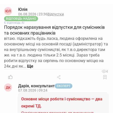
документів до 10.08.2026 і дотримання ліміту та
інших вимог щодо бронювання.
Таким чином
Юлія
ЮЛ
зараз ключове завдання – не пропустити строк до
06.08.2026 | 23:36
Відпустки
10 серпня, а повну процедуру перепідтвердження
ВІДПОВІДЬ НАДАНО
Є відповідь АІ
планувати пізніше, до закінчення строку чинного
Порядок нарахування відпустки для сумісників
рішення.
та основних працівників
вітаю. підкажіть будь ласка, людина оформлена на
Підсумок: за ваших умов подання довідки і
основному місці на основній посаді (адміністратор) та
Податкового розрахунку до 10.08.2026 є
на внутрішньому сумісництві, як т.в.о.директора там
достатнім для збереження критичності та
же. на т.в.о. людина тільки 2.5 місяці. Зараз треба
бронювання до 04.12.2026, а повне
робити відпустку за серпень по основному місцю на
перепідтвердження та нове масове
24к.дні як…
перебронювання доцільно робити ближче до
4
завершення цього строку.
Дарія, консультант
ЕКСПЕРТ
ДК
07.08.2026 | 09:24
Основне місце роботи і сумісництво — два
окремі ТД.