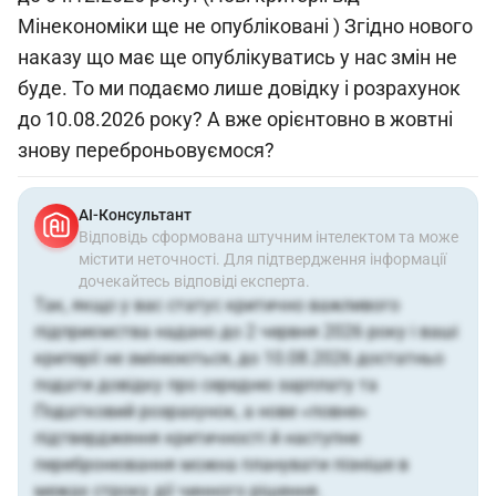
Мінекономіки ще не опубліковані ) Згідно нового
наказу що має ще опублікуватись у нас змін не
буде. То ми подаємо лише довідку і розрахунок
до 10.08.2026 року? А вже орієнтовно в жовтні
знову переброньовуємося?
АІ-Консультант
Відповідь сформована штучним інтелектом та може
містити неточності. Для підтвердження інформації
дочекайтесь відповіді експерта.
Так, якщо у вас статус критично важливого
підприємства надано до 2 червня 2026 року і ваші
критерії не змінюються, до 10.08.2026 достатньо
подати довідку про середню зарплату та
Податковий розрахунок, а нове «повне»
підтвердження критичності й наступне
перебронювання можна планувати пізніше в
межах строку дії чинного рішення.