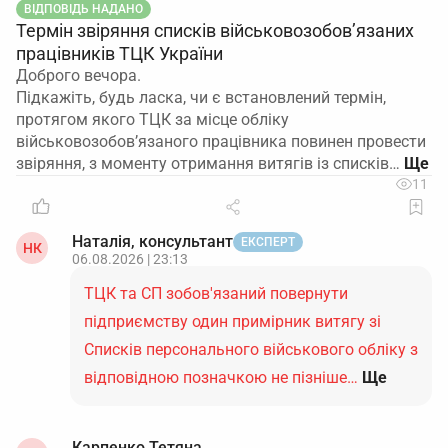
ВІДПОВІДЬ НАДАНО
Термін звіряння списків військовозобов’язаних
працівників ТЦК України
Доброго вечора.
Підкажіть, будь ласка, чи є встановлений термін,
протягом якого ТЦК за місце обліку
військовозобов’язаного працівника повинен провести
звіряння, з моменту отримання витягів із списків…
11
Наталія, консультант
ЕКСПЕРТ
НК
06.08.2026 | 23:13
ТЦК та СП зобов'язаний повернути
підприємству один примірник витягу зі
Списків персонального військового обліку з
відповідною позначкою не пізніше…
Ще
Карпенко Тетяна