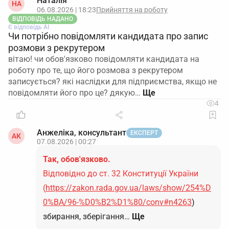
Наталія
НА
06.08.2026 | 18:23
Прийняття на роботу
ВІДПОВІДЬ НАДАНО
Є відповідь АІ
Чи потрібно повідомляти кандидата про запис
розмови з рекрутером
вітаю! чи обов'язково повідомляти кандидата на
роботу про те, що його розмова з рекрутером
записується? які наслідки для підприємства, якщо не
повідомляти його про це? дякую…
4
Анжеліка, консультант
ЕКСПЕРТ
АК
07.08.2026 | 00:27
Так, обов'язково.
Відповідно до ст. 32 Конституції України
(
https://zakon.rada.gov.ua/laws/show/254%D
0%BA/96-%D0%B2%D1%80/conv#n4263
)
збирання, зберігання…
Ще