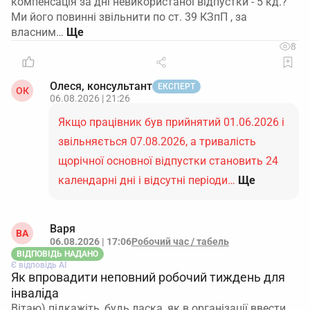
компенсація за дні невикористаної відпустки - 5 кд.?
Ми його повинні звільнити по ст. 39 КЗпП , за
власним…
8
Олеся, консультант
ЕКСПЕРТ
ОК
06.08.2026 | 21:26
Якщо працівник був прийнятий 01.06.2026 і
звільняється 07.08.2026, а тривалість
щорічної основної відпустки становить 24
календарні дні і відсутні періоди…
Ще
Варя
ВА
06.08.2026 | 17:06
Робочий час / табель
ВІДПОВІДЬ НАДАНО
Є відповідь АІ
Як впровадити неповний робочий тиждень для
інваліда
Вітаю) підкажіть, будь ласка, як в організації ввести