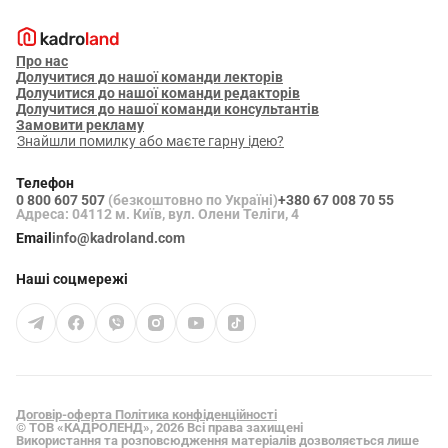
Про нас
Долучитися до нашої команди лекторів
Долучитися до нашої команди редакторів
Долучитися до нашої команди консультантів
Замовити рекламу
Знайшли помилку або маєте гарну ідею?
Телефон
0 800 607 507
(безкоштовно по Україні)
+380 67 008 70 55
Адреса: 04112 м. Київ, вул. Олени Теліги, 4
Email
info@kadroland.com
Наші соцмережі
Договір-оферта
Політика конфіденційності
© ТОВ «КАДРОЛЕНД», 2026 Всі права захищені
Використання та розповсюдження матеріалів дозволяється лише