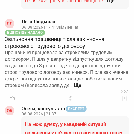
січня 2024 року включно. Якщо це…
Ще
Лега Людмила
ЛЛ
06.08.2026 | 17:41
Звільнення
ВІДПОВІДЬ НАДАНО
Звільнення працівниці після закінчення
строкового трудового договору
Працівниця працювала за строковим трудовим
договором. Пішла у декретну відпустку для догляду
за дитиною до 3 років. Під час декретної відпустки
строк трудового договру закінчився. Після закінчення
декретноі відпустки вона стала до роботи за новим
строком (написала заяву, де…
7
Олеся, консультант
ЕКСПЕРТ
ОК
06.08.2026 | 21:37
На мою думку, у наведеній ситуації
звільнення у зв'язку із закінченням строку