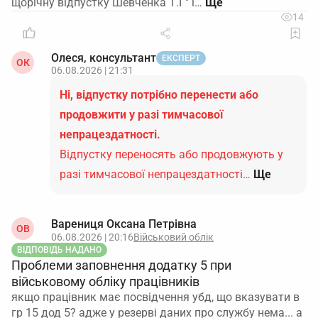
щорічну відпустку Шевченка Т.Г" і…
14
Олеся, консультант
ЕКСПЕРТ
ОК
06.08.2026 | 21:31
Ні, відпустку потрібно перенести або
продовжити у разі тимчасової
непрацездатності.
Відпустку переносять або продовжують у
разі тимчасової непрацездатності…
Ще
Варениця Оксана Петрівна
ОВ
06.08.2026 | 20:16
Військовий облік
ВІДПОВІДЬ НАДАНО
Проблеми заповнення додатку 5 при
військовому обліку працівників
якщо працівник має посвідчення убд, що вказувати в
гр 15 дод 5? адже у резерві даних про службу нема... а