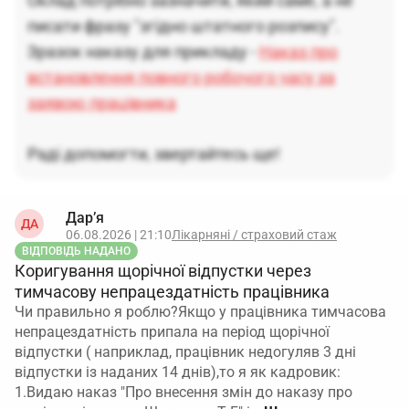
Оклад потрібно зазначити, який саме, а не
писати фразу "згідно штатного розпису".
Зразок наказу для прикладу -
Наказ про
встановлення повного робочого часу за
заявою працівника
Раді допомогти, звертайтесь ще!
Дар’я
ДА
06.08.2026 | 21:10
Лікарняні / страховий стаж
ВІДПОВІДЬ НАДАНО
Коригування щорічної відпустки через
тимчасову непрацездатність працівника
Чи правильно я роблю?Якщо у працівника тимчасова
непрацездатність припала на період щорічної
відпустки ( наприклад, працівник недогуляв 3 дні
відпустки із наданих 14 днів),то я як кадровик:
1.Видаю наказ "Про внесення змін до наказу про