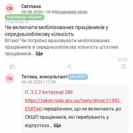
Світлана
СВ
06.08.2026 | 16:56
Кадровий облік
ВІДПОВІДЬ НАДАНО
Є відповідь АІ
Чи включати мобілізованих працівників у
середньооблікову кількість
Вітаю! Чи потрібно враховувати мобілізованих
працівників в середньооблікову кількість штатних
працівників…
13
Тетяна, консультант
ЕКСПЕРТ
ТК
06.08.2026 | 17:39
П. 3.2.2 Інструкції 286
https://zakon.rada.gov.ua/laws/show/z1442-
05#Text
передбачено, що не включають до
СКШП працівників, які перебувають у
відпустках…
Ще