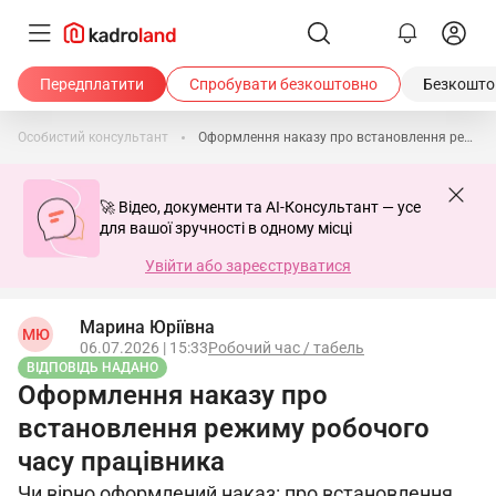
Передплатити
Спробувати безкоштовно
Безкоштов
Особистий консультант
Оформлення наказу про встановлення режиму робочого часу працівника
🚀 Відео, документи та AI-Консультант — усе
для вашої зручності в одному місці
Увійти або зареєструватися
Марина Юріївна
МЮ
06.07.2026 | 15:33
Робочий час / табель
ВІДПОВІДЬ НАДАНО
Оформлення наказу про
встановлення режиму робочого
часу працівника
Чи вірно оформлений наказ: про встановлення