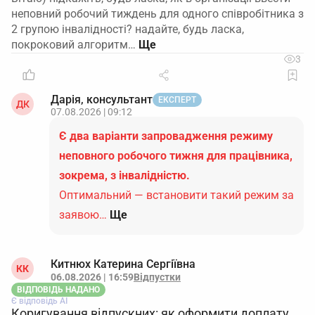
неповний робочий тиждень для одного співробітника з
2 групою інвалідності? надайте, будь ласка,
покроковий алгоритм…
3
Дарія, консультант
ЕКСПЕРТ
ДК
07.08.2026 | 09:12
Є два варіанти запровадження режиму
неповного робочого тижня для працівника,
зокрема, з інвалідністю.
Оптимальний — встановити такий режим за
заявою…
Ще
Китнюх Катерина Сергіївна
КК
06.08.2026 | 16:59
Відпустки
ВІДПОВІДЬ НАДАНО
Є відповідь АІ
Коригування відпускних: як оформити доплату