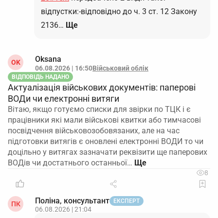
відпустки:-відповідно до ч. 3 ст. 12 Закону
2136…
Ще
Oksana
OK
06.08.2026 | 16:50
Військовий облік
ВІДПОВІДЬ НАДАНО
Актуалізація військових документів: паперові
ВОДи чи електронні витяги
Вітаю, якщо готуємо списки для звірки по ТЦК і є
працівники які мали військові квитки або тимчасові
посвідчення військовозобовязаних, але на час
підготовки витягів є оновлені електронні ВОДИ то чи
доцільно у витягах зазначати реквізити ще паперових
ВОДів чи достатнього останньої…
8
Поліна, консультант
ЕКСПЕРТ
ПК
06.08.2026 | 21:04