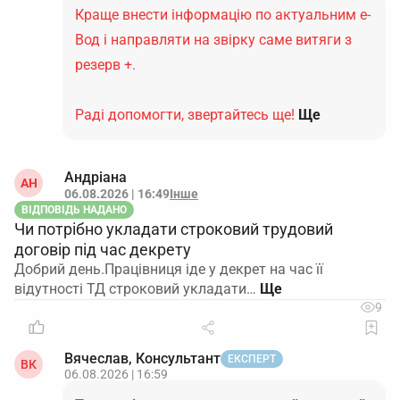
Краще внести інформацію по актуальним е-
Вод і направляти на звірку саме витяги з
резерв +.
Раді допомогти, звертайтесь ще!
Ще
Андріана
АН
06.08.2026 | 16:49
Інше
ВІДПОВІДЬ НАДАНО
Чи потрібно укладати строковий трудовий
договір під час декрету
Добрий день.Працівниця іде у декрет на час її
відутності ТД строковий укладати…
9
Вячеслав, Консультант
ЕКСПЕРТ
ВК
06.08.2026 | 16:59