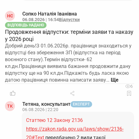
Сопко Наталія Іванівна
НС
06.08.2026 | 16:54
Відпустки
ВІДПОВІДЬ НАДАНО
Продовження відпустки: терміни заяви та наказу
у 2026 році
Добрий день!З 01.06.2026р. працівниця знаходиться у
відпустці без збереження ЗП (відпустка на період
воєнного стану).Термін відпустки- 62
кл.дн.Працівниця виявила бажання продовжити дану
відпустку ще на 90 кл.дн.Підкажіть будь ласка якою
датою працівниця повинна написати заяву…
6
Тетяна, консультант
ЕКСПЕРТ
ТК
06.08.2026 | 22:20
Статтею 12 Закону 2136
https://zakon.rada.gov.ua/laws/show/2136-
20#Text
передбачено 2 види такої