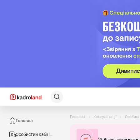
Головна
Консультації
Особист
Головна
Особистий кабінет
🚀 Відео, документи 