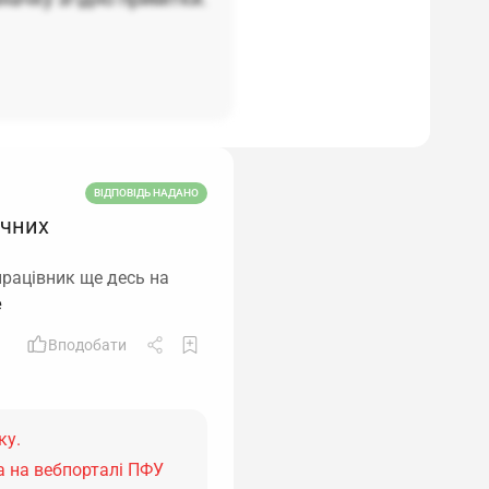
ВІДПОВІДЬ НАДАНО
ичних
працівник ще десь на
Вподобати
ку.
а на вебпорталі ПФУ