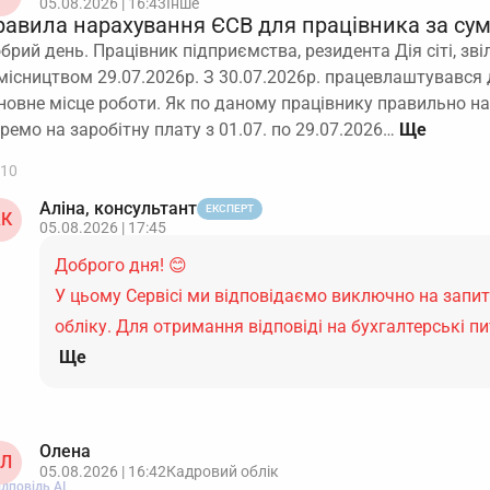
05.08.2026 | 16:43
Інше
равила нарахування ЄСВ для працівника за су
брий день. Працівник підприємства, резидента Дія сіті, зві
місництвом 29.07.2026р. З 30.07.2026р. працевлаштувався 
новне місце роботи. Як по даному працівнику правильно н
ремо на заробітну плату з 01.07. по 29.07.2026…
10
Аліна, консультант
ЕКСПЕРТ
К
05.08.2026 | 17:45
Доброго дня! 😊
У цьому Сервісі ми відповідаємо виключно на запи
обліку. Для отримання відповіді на бухгалтерські 
Ще
Олена
Л
05.08.2026 | 16:42
Кадровий облік
ідповідь АІ