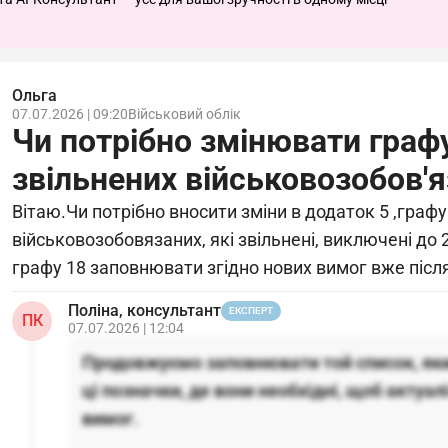
Ольга
07.07.2026 | 09:20
Військовий облік
Чи потрібно змінювати граф
звільнених військовозобов'
Вітаю.Чи потрібно вносити зміни в додаток 5 ,графу
військовозобовязаних, які звільнені, виключені до 
графу 18 заповнювати згідно нових вимог вже післ
Поліна, консультант
ЕКСПЕРТ
ПК
07.07.2026 | 12:04
Продовжуємо заповнювати той список, яки
ці позначки, де вони необхідні, щоб актуал
вимог.