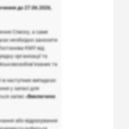
ючення до 27.06.2026,
ення Списку, а саме
дках необхідно заносити
(Постанова КМУ від
ядку організації та
ійськовозобов’язаних та
і в наступних випадках:
ння у запасі для
ться запис «
Виключено
вчання або відрахування
резервіста робиться