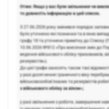
Отже: Якщо у вас були звільнення чи викл
то довнесіть інформацію в цей список.
З 27.06.2026 року змінився порядок заповн
було уточнено які позначки та в яких випа
графу 18 та уточнено примітку до Списку 
10.06.2026 №812 «Про внесення змін до Пор
ведення військового обліку призовників, в
резервістів»).
До цієї графи заносять також такі відомост
у разі досягнення граничного віку перебува
військовозобов’язаних та резервістів роби
з військового обліку за віком»;
у разі звільнення з роботи, завершення на
із закладу освіти військовозобов’язаного, 