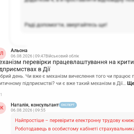
Раді допомогти, звертайтесь ще!
Альона
Л
06.08.2026 | 09:47
Військовий облік
еханізм перевірки працевлаштування на крит
дприємствах в Дії
брий день. Чи вже є механізм вичеслення того чи працює 
итичному підприємстві? чи є вже такий механізм в Дії…
1
Наталія, консультант
ЕКСПЕРТ
К
06.08.2026 | 09:55
Найпростіше – перевірити електронну трудову книж
Роботодавець в особистому кабінеті страхувальник