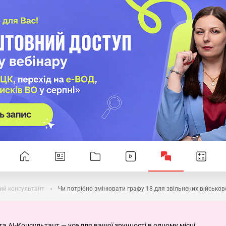
ий консультант
Чи потрібно змінювати графу 18 для звільнених військо
та AI-Консультант — усе для вашої зручності в одному місці