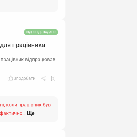
ВІДПОВІДЬ НАДАНО
 для працівника
о працівник відпрацював
Вподобати
ні, коли працівник був
е фактично…
Ще