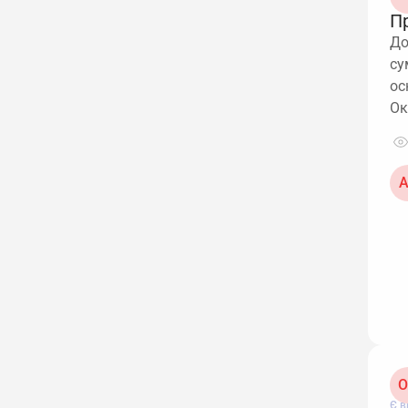
П
До
су
ос
Ок
А
О
Є в