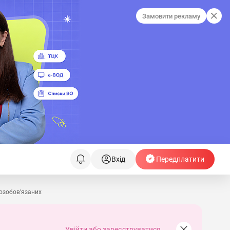
Замовити рекламу
Вхід
Передплатити
возобов'язаних
Увійти або зареєструватися