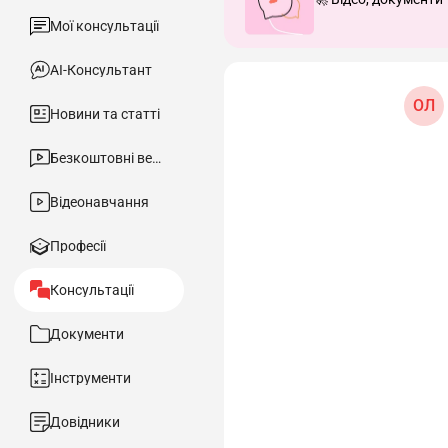
Мої консультації
АІ-Консультант
ОЛ
Новини та статті
Безкоштовні вебінари
Відеонавчання
Професії
Консультації
Документи
Інструменти
Довідники