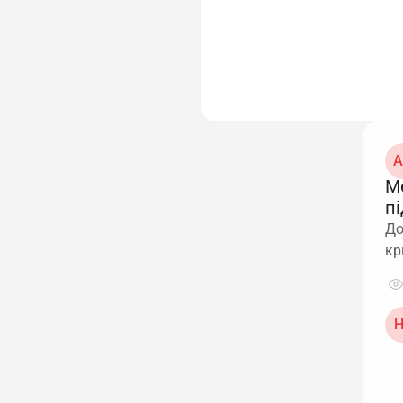
А
М
пі
До
кр
Н