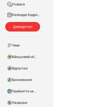
Розваги
Календар Кадровика
Теми
Військовий облік
Відпустки
Бронювання
Прийняття на роботу
Лікарняні