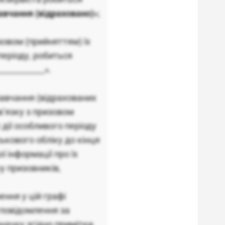
авчання (відраховано)
»;
изовом (прийняттям) їх
періоду, робиться
___________».
навчання (відрахованих
зв’язку з призовом
 дії особливого періоду
ькового обліку до кінця
 інформації про їх
у призовників,
ення у цій графі
 повідомлення за
начку згідно примітки.