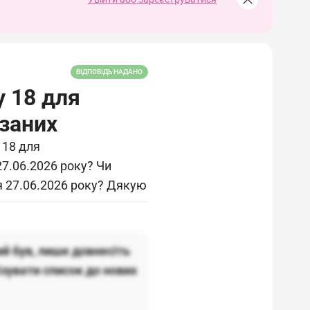
ВІДПОВІДЬ НАДАНО
у 18 для
язаних
 18 для
27.06.2026 року? Чи
я 27.06.2026 року? Дякую
й був, лише довнесіть
ізувати список до нових