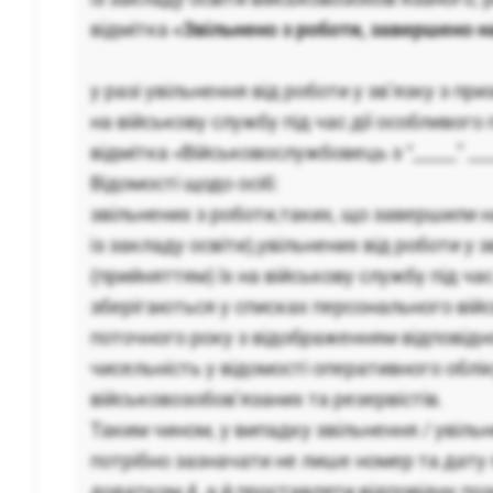
відмітка
«Звільнено з роботи, завершено н
у разі увільнення від роботи у зв’язку з пр
на військову службу під час дії особливого 
відмітка «Військовослужбовець з “_____” ___
Відомості щодо осіб:
звільнених з роботи,таких, що завершили 
із закладу освіти),увільнених від роботи у 
(прийняттям) їх на військову службу під час
зберігаються у списках персонального війс
поточного року з відображенням відповідної
чисельність у відомості оперативного облік
військовозобов’язаних та резервістів.
Таким чином, у випадку звільнення / увільн
потрібно зазначати не лише номер та дату
додатком 4, а й проставляти відповідну поз