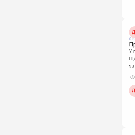
Д
Є в
П
У 
Що
за
Д