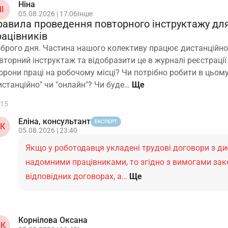
Ніна
І
05.08.2026 | 17:06
Інше
равила проведення повторного інструктажу дл
рацівників
брого дня. Частина нашого колективу працює дистанційно
вторний інструктаж та відобразити це в журналі реєстрації
орони праці на робочому місці? Чи потрібно робити в цьом
истанційно" чи "онлайн"? Чи буде…
15
Еліна, консультант
ЕКСПЕРТ
К
05.08.2026 | 23:40
Якщо у роботодавця укладені трудові договори з д
надомними працівниками, то згідно з вимогами зак
відповідних договорах, а…
Ще
Корнілова Оксана
К