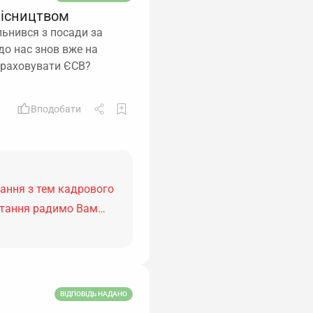
місництвом
льнився з посади за
до нас знов вже на
араховувати ЄСВ?
Вподобати
тання з тем кадрового
питання радимо Вам…
ВІДПОВІДЬ НАДАНО