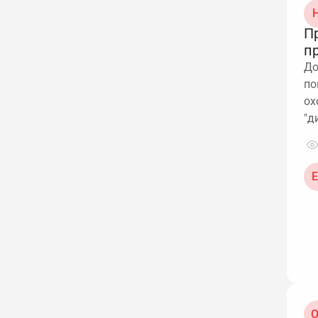
Н
П
п
До
по
ох
"д
Е
О