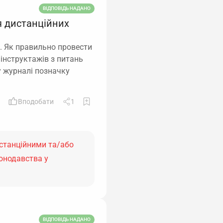
ВІДПОВІДЬ НАДАНО
я дистанційних
. Як правильно провести
 інструктажів з питань
у журналі позначку
Вподобати
1
истанційними та/або
онодавства у
ВІДПОВІДЬ НАДАНО