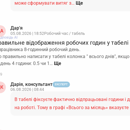
може сформувати витяг з…
Ще
Дар’я
А
05.08.2026 | 18:52
Робочий час / табель
ідповідь АІ
равильне відображення робочих годин у табелі
працівника 8-годинний робочий день.
 правильно написати у табелі колонка " всього днів", якщ
 день 4 години: 0.5 чи 1…
9
Дарія, консультант
ЕКСПЕРТ
К
06.08.2026 | 08:44
В табелі фіксуєте фактично відпрацьовані години і д
на роботі. Тому в графі «Всього за місяць» вказуєт