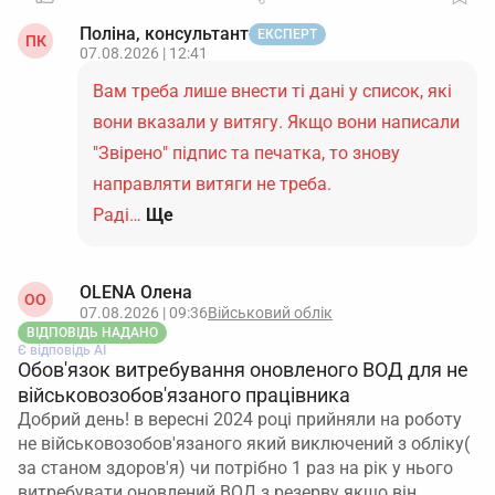
Поліна, консультант
ЕКСПЕРТ
ПК
07.08.2026 | 12:41
Вам треба лише внести ті дані у список, які
вони вказали у витягу. Якщо вони написали
"Звірено" підпис та печатка, то знову
направляти витяги не треба.
Раді…
Ще
OLENA Олена
ОO
07.08.2026 | 09:36
Військовий облік
ВІДПОВІДЬ НАДАНО
Є відповідь АІ
Обов'язок витребування оновленого ВОД для не
військовозобов'язаного працівника
Добрий день! в вересні 2024 році прийняли на роботу
не військовозобов'язаного який виключений з обліку(
за станом здоров'я) чи потрібно 1 раз на рік у нього
витребувати оновлений ВОД з резерву якщо він