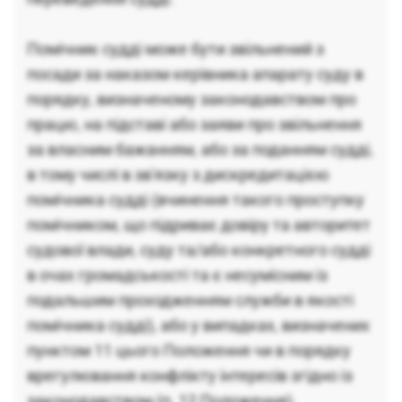
Помічник судді може бути звільнений з
посади за наказом керівника апарату суду в
порядку, визначеному законодавством про
працю, на підставі або заяви про звільнення
за власним бажанням, або за поданням судді,
в тому числі в зв'язку з дискредитацією
помічника судді (вчинення такого проступку
помічником, що підриває довіру та авторитет
судової влади, суду та/або конкретного судді
в очах громадськості та є несумісним із
подальшим проходженням служби в якості
помічника судді), або у випадках, визначених
пунктом 11 цього Положення чи в порядку
врегулювання конфлікту інтересів згідно із
законодавством (п. 12 Положення).