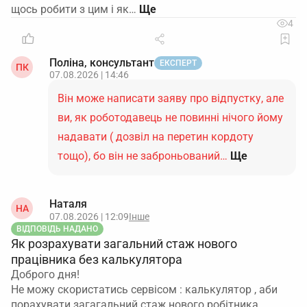
щось робити з цим і як…
4
Поліна, консультант
ЕКСПЕРТ
ПК
07.08.2026 | 14:46
Він може написати заяву про відпустку, але
ви, як роботодавець не повинні нічого йому
надавати ( дозвіл на перетин кордоту
тощо), бо він не заброньований…
Ще
Наталя
НА
07.08.2026 | 12:09
Інше
ВІДПОВІДЬ НАДАНО
Як розрахувати загальний стаж нового
працівника без калькулятора
Доброго дня!
Не можу скористатись сервісом : калькулятор , аби
порахувати загагальний стаж нового робітника.