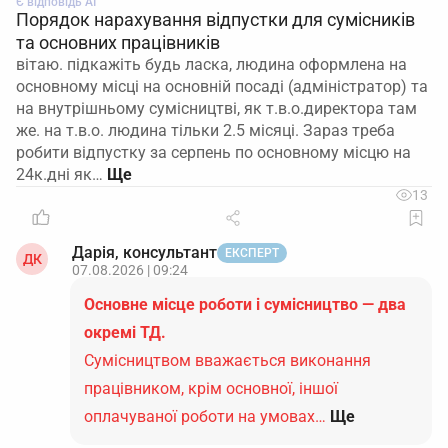
Є відповідь АІ
Порядок нарахування відпустки для сумісників
та основних працівників
вітаю. підкажіть будь ласка, людина оформлена на
основному місці на основній посаді (адміністратор) та
на внутрішньому сумісництві, як т.в.о.директора там
же. на т.в.о. людина тільки 2.5 місяці. Зараз треба
робити відпустку за серпень по основному місцю на
24к.дні як…
13
Дарія, консультант
ЕКСПЕРТ
ДК
07.08.2026 | 09:24
Основне місце роботи і сумісництво — два
окремі ТД.
Сумісництвом вважається виконання
працівником, крім основної, іншої
оплачуваної роботи на умовах…
Ще