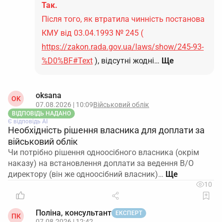
Так.
Після того, як втратила чинність постанова
КМУ від 03.04.1993 № 245 (
https://zakon.rada.gov.ua/laws/show/245-93-
%D0%BF#Text
), відсутні жодні…
Ще
oksana
OK
07.08.2026 | 10:09
Військовий облік
ВІДПОВІДЬ НАДАНО
Є відповідь АІ
Необхідність рішення власника для доплати за
військовий облік
Чи потрібно рішення одноосібного власника (окрім
наказу) на встановлення доплати за ведення В/О
директору (він же одноосібний власник)…
10
Поліна, консультант
ЕКСПЕРТ
ПК
07.08.2026 | 12:42