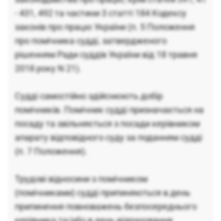
- 431, 492 та частини 3 статті 184 Кодексу
законів про працю України (п. 5 Положення
про помічника судді, затвердженого
рішенням Ради суддів України від 18 травня
2018 року N 21).
Судді самостійно здійснюють добір
помічників. Помічник судді призначається на
посаду та звільняється з посади керівником
апарату відповідного суду за поданням судді
(п. 7 Положення).
Трудові відносини з помічником
(помічниками) судді припиняються в день
припинення повноважень безпосереднього
керівника та/або в день відрахування