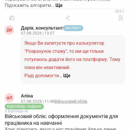
Підскажіть алгоритм…
11
Дарія, консультант
ЕКСПЕРТ
ДК
07.08.2026 | 13:57
Якщо Ви запитуєте про калькулятор
"Розрахунок стажу", то ми ще тільки
готуємось додати його на платформу. Тому
поки він неактивний.
Раді допомогти…
Ще
Аліна
АЛ
07.08.2026 | 11:48
Військовий облік
ВІДПОВІДЬ НАДАНО
Є відповідь АІ
Військовий облік: оформлення документів для
працівника на навчанні
Хочу дізнатись, якщо у нас працівник йде на денне