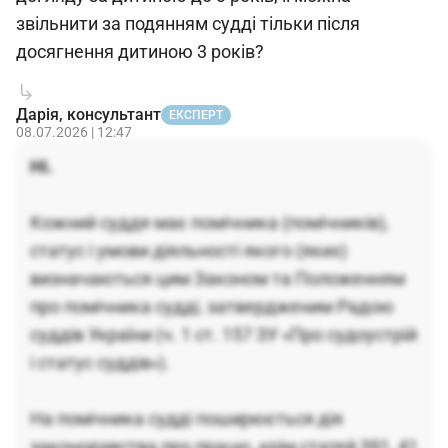
звільнити за подянням судді тільки після
досягнення дитиною 3 років?
Дарія, консультант
ЕКСПЕРТ
08.07.2026 | 12:47
Ні.
Кожний суддя має помічника (помічників),
статус і умови діяльності якого (яких)
визначаються цим Законом та Положенням
про помічника судді, затвердженим Радою
суддів України (ч. 1 ст. 157 ЗУ «Про судоустрій
і статус суддів»).
На помічника судді поширюється дія
законодавства про працю, крім статей 391, 41