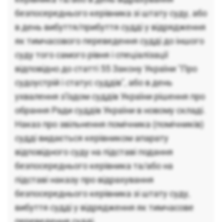
безпосереднього керівника зі штату суду, або
в день вибуття/прибуття судді у відрядження
як тимчасового переведення судді до іншого
суду того самого рівня і спеціалізації
відповідно до статті 55 Закону України "Про
судоустрій і статус суддів", або в день
ухвалення з'їздом суддів України рішення про
обрання Ради суддів України в новому складі.
Наказ про звільнення помічника (помічників)
судді видається керівником апарату
відповідного суду на підставі подання
безпосереднього керівника та/або на
підставі наказу про відрахування
безпосереднього керівника зі штату суду,
вибуття судді у відрядження як тимчасове
переведення судді.