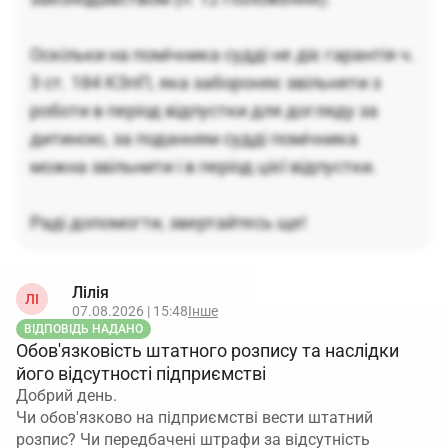
Оскільки на помічника судді не діє гарантія ч.
3 ст. 184 КЗпП, яка забороняє звільняти з
роботи в період відпустки для догляду за
дитиною, за поданням судді помічника
можна звільнити і в період цієї відпустки.
Раді допомогти, звертайтесь ще!
Лілія
ЛІ
07.08.2026 | 15:48
Інше
ВІДПОВІДЬ НАДАНО
Обов'язковість штатного розпису та наслідки
його відсутності підприємстві
Добрий день.
Чи обов'язково на підприємстві вести штатний
розпис? Чи передбачені штрафи за відсутність