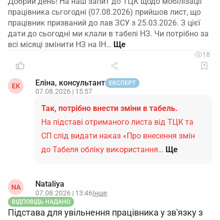
Добрий день! На наш запит до ТЦК щодо мобілізації
працівника сьгогодні (07.08.2026) прийшов лист, що
працівник призваний до лав ЗСУ з 25.03.2026. З цієї
дати до сьогодні ми клали в табелі НЗ. Чи потрібно за
всі місяці змінити НЗ на ІН…
18
Еліна, консультант
ЕКСПЕРТ
ЕК
07.08.2026 | 15:57
Так, потрібно внести зміни в табель.
На підставі отриманого листа від ТЦК та
СП слід видати наказ «Про внесення змін
до Табеля обліку використання…
Ще
Nataliya
NA
07.08.2026 | 13:46
Інше
ВІДПОВІДЬ НАДАНО
Підстава для увільнення працівника у зв'язку з