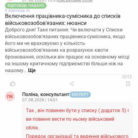
07.08.2026 | 13:35
Військовий облік
ВІДПОВІДЬ НАДАНО
Є відповідь АІ
Включення працівника-сумісника до списків
військовозобов'язаних: нюанси
Доброго дня! Таке питання: Чи включати у Списки
військовозобов'язаних працівника-сумісника, якщо
його ми не враховуємо у кількість
військовозобов'язаних на розрахунок квоти
бронювання, оскільки він працює на основному місці
на іншому критичному підприємстві більше ніж на
нашому…
12
Поліна, консультант
ЕКСПЕРТ
ПК
07.08.2026 | 14:01
Так , він повинен бути у списку ( додаток 5) і
ви повинні вести по ньому військовий
облік.
Порядок організації та ведення військового