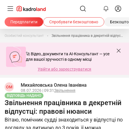
Передплатити
Спробувати безкоштовно
Безкоштов
Особистий консультант
Звільнення працівника в декретній відпустці: правові нюанси
🚀 Відео, документи та AI-Консультант — усе
для вашої зручності в одному місці
Увійти або зареєструватися
Михайловська Олена Іванівна
ОМ
08.07.2026 | 09:31
Звільнення
ВІДПОВІДЬ НАДАНО
Звільнення працівника в декретній
відпустці: правові нюанси
Вітаю, помічник судді знаходиться у відпустці по
догляду за дитиною до 3 років, її можна