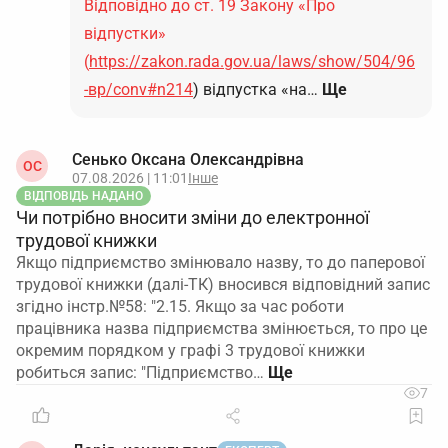
Відповідно до ст. 19 Закону «Про
відпустки»
(
https://zakon.rada.gov.ua/laws/show/504/96
-вр/conv#n214
) відпустка «на…
Ще
Сенько Оксана Олександрівна
ОС
07.08.2026 | 11:01
Інше
ВІДПОВІДЬ НАДАНО
Чи потрібно вносити зміни до електронної
трудової книжки
Якщо підприємство змінювало назву, то до паперової
трудової книжки (далі-ТК) вносився відповідний запис
згідно інстр.№58: "2.15. Якщо за час роботи
працівника назва підприємства змінюється, то про це
окремим порядком у графі 3 трудової книжки
робиться запис: "Підприємство…
7