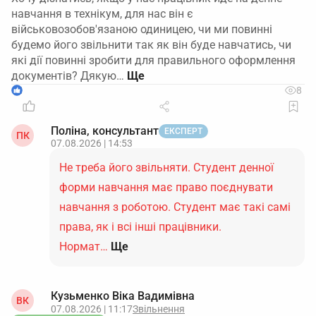
навчання в технікум, для нас він є
військовозобов'язаною одиницею, чи ми повинні
будемо його звільнити так як він буде навчатись, чи
які дії повинні зробити для правильного оформлення
документів? Дякую…
1
8
Поліна, консультант
ЕКСПЕРТ
ПК
07.08.2026 | 14:53
Не треба його звільняти. Студент денної
форми навчання має право поєднувати
навчання з роботою. Студент має такі самі
права, як і всі інші працівники.
Нормат…
Ще
Кузьменко Віка Вадимівна
ВК
07.08.2026 | 11:17
Звільнення