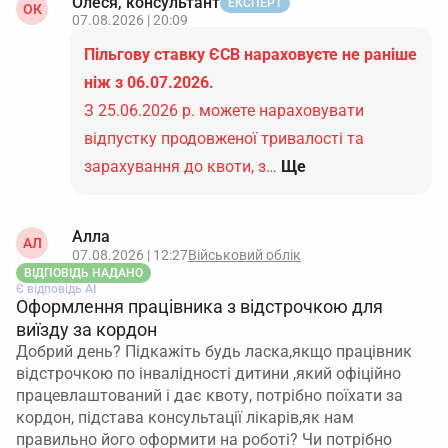
Олеся, консультант
ЕКСПЕРТ
ОК
07.08.2026 | 20:09
Пільгову ставку ЄСВ нараховуєте не раніше
ніж з 06.07.2026.
З 25.06.2026 р. можете нараховувати
відпустку продовженої тривалості та
зарахування до квоти, з…
Ще
Алла
АЛ
07.08.2026 | 12:27
Військовий облік
ВІДПОВІДЬ НАДАНО
Є відповідь АІ
Оформлення працівника з відстрочкою для
виїзду за кордон
Добрий день? Підкажіть будь ласка,якщо працівник
відстрочкою по інвалідності дитини ,який офіційно
працевлаштований і дає квоту, потрібно поїхати за
кордон, підстава консультації лікарів,як нам
правильно його оформити на роботі? Чи потрібно