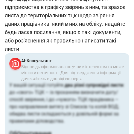
підприємства в графіку звірянь з ним, та зразок
листа до територіальних тцк щодо звіряння
даних працівника, який в них на обліку. надайте
будь ласка посилання, якщо є такі документи,
або роз'яснення як правильно написати такі
листи
АІ-Консультант
Відповідь сформована штучним інтелектом та може
містити неточності. Для підтвердження інформації
дочекайтесь відповіді експерта.
У вашій ситуації готуйте
два різні супровідні листи
:
до «свого» ТЦК – із проханням визначити дату/
спосіб звіряння, і до «чужого» ТЦК працівника –
про направлення витягу зі Списків та копій ВОД;
обидва листи складаються у довільній формі за
правилами діловодства.
Обґрунтування