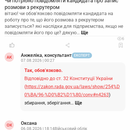
Чи потрібно повідомляти кандидата про запис
розмови з рекрутером
вітаю! чи обов'язково повідомляти кандидата на
роботу про те, що його розмова з рекрутером
записується? які наслідки для підприємства, якщо не
повідомляти його про це? дякую…
6
Анжеліка, консультант
ЕКСПЕРТ
АК
07.08.2026 | 00:27
Так, обов'язково.
Відповідно до ст. 32 Конституції України
(
https://zakon.rada.gov.ua/laws/show/254%D
0%BA/96-%D0%B2%D1%80/conv#n4263
)
збирання, зберігання…
Ще
Оксана
ОК
06.08.2026 | 18:14
Військовий облік