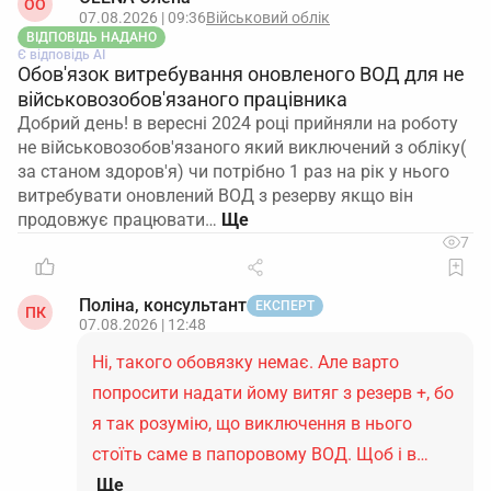
ОO
07.08.2026 | 09:36
Військовий облік
ВІДПОВІДЬ НАДАНО
Є відповідь АІ
Обов'язок витребування оновленого ВОД для не
військовозобов'язаного працівника
Добрий день! в вересні 2024 році прийняли на роботу
не військовозобов'язаного який виключений з обліку(
за станом здоров'я) чи потрібно 1 раз на рік у нього
витребувати оновлений ВОД з резерву якщо він
продовжує працювати…
7
Поліна, консультант
ЕКСПЕРТ
ПК
07.08.2026 | 12:48
Ні, такого обовязку немає. Але варто
попросити надати йому витяг з резерв +, бо
я так розумію, що виключення в нього
стоїть саме в папоровому ВОД. Щоб і в…
Ще