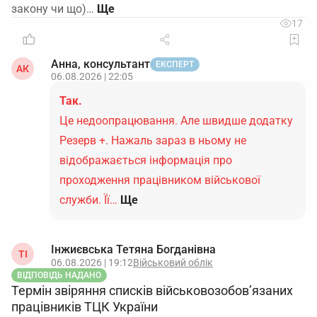
закону чи що)…
17
Анна, консультант
ЕКСПЕРТ
АК
06.08.2026 | 22:05
Так.
Це недоопрацювання. Але швидше додатку
Резерв +. Нажаль зараз в ньому не
відображається інформація про
проходження працівником військової
служби. Її…
Ще
Інжиєвська Тетяна Богданівна
ТІ
06.08.2026 | 19:12
Військовий облік
ВІДПОВІДЬ НАДАНО
Термін звіряння списків військовозобов’язаних
працівників ТЦК України