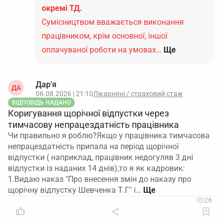
окремі ТД.
Сумісництвом вважається виконання
працівником, крім основної, іншої
оплачуваної роботи на умовах…
Ще
Дар’я
ДА
06.08.2026 | 21:10
Лікарняні / страховий стаж
ВІДПОВІДЬ НАДАНО
Коригування щорічної відпустки через
тимчасову непрацездатність працівника
Чи правильно я роблю?Якщо у працівника тимчасова
непрацездатність припала на період щорічної
відпустки ( наприклад, працівник недогуляв 3 дні
відпустки із наданих 14 днів),то я як кадровик:
1.Видаю наказ "Про внесення змін до наказу про
щорічну відпустку Шевченка Т.Г" і…
26