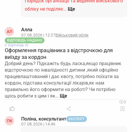
Порядок організації та ведення військового
обліку не поділяє…
Ще
Алла
АЛ
07.08.2026 | 12:27
Військовий облік
ВІДПОВІДЬ НАДАНО
Є відповідь АІ
Оформлення працівника з відстрочкою для
виїзду за кордон
Добрий день? Підкажіть будь ласка,якщо працівник
відстрочкою по інвалідності дитини ,який офіційно
працевлаштований і дає квоту, потрібно поїхати за
кордон, підстава консультації лікарів,як нам
правильно його оформити на роботі? Чи потрібно
щось робити з цим і як…
3
Поліна, консультант
ЕКСПЕРТ
ПК
07.08.2026 | 14:46