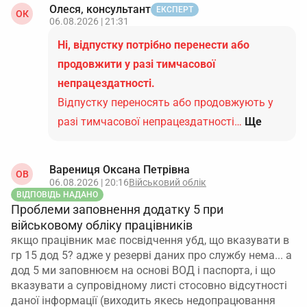
Олеся, консультант
ЕКСПЕРТ
ОК
06.08.2026 | 21:31
Ні, відпустку потрібно перенести або
продовжити у разі тимчасової
непрацездатності.
Відпустку переносять або продовжують у
разі тимчасової непрацездатності…
Ще
Варениця Оксана Петрівна
ОВ
06.08.2026 | 20:16
Військовий облік
ВІДПОВІДЬ НАДАНО
Проблеми заповнення додатку 5 при
військовому обліку працівників
якщо працівник має посвідчення убд, що вказувати в
гр 15 дод 5? адже у резерві даних про службу нема... а
дод 5 ми заповнюєм на основі ВОД і паспорта, і що
вказувати а супровідному листі стосовно відсутності
даної інформації (виходить якесь недопрацювання