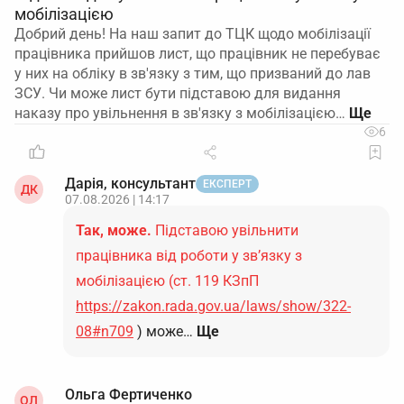
мобілізацією
Алгоритм дій
Добрий день! На наш запит до ТЦК щодо мобілізації
працівника прийшов лист, що працівник не перебуває
Для «свого» ТЦК:
у них на обліку в зв'язку з тим, що призваний до лав
ЗСУ. Чи може лист бути підставою для видання
Підготуйте запит‑лист з посиланням на
п. 34
наказу про увільнення в зв'язку з мобілізацією…
6
Порядку №1487
з проханням визначити
дату/спосіб звіряння.
Дарія, консультант
ЕКСПЕРТ
ДК
Після отримання дати – у призначений день
07.08.2026 | 14:17
прибути до ТЦК зі Списками та копіями
Так, може.
Підставою увільнити
(роздруківками) ВОД.
працівника від роботи у зв’язку з
Для «чужого» ТЦК:
мобілізацією (ст. 119 КЗпП
https://zakon.rada.gov.ua/laws/show/322-
Сформуйте витяги зі Списків щодо
08#n709
) може…
Ще
працівників, які стоять там на обліку, у двох
примірниках.
Ольга Фертиченко
Підготуйте супровідний лист із посиланням
ОЛ