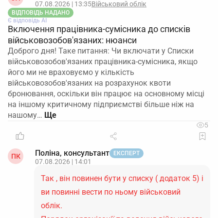
07.08.2026 | 13:35
Військовий облік
на
п. 46 Порядку №1487
та переліком
ВІДПОВІДЬ НАДАНО
додатків.
Є відповідь АІ
Включення працівника-сумісника до списків
військовозобов'язаних: нюанси
Надішліть пакет документів
Доброго дня! Таке питання: Чи включати у Списки
рекомендованим листом з описом
військовозобов'язаних працівника-сумісника, якщо
вкладення та повідомленням про вручення.
його ми не враховуємо у кількість
військовозобов'язаних на розрахунок квоти
Підсумовуючи, обидва листи складаються у
бронювання, оскільки він працює на основному місці
довільній формі як супровідні, з посиланням на
на іншому критичному підприємстві більше ніж на
відповідні пункти Порядку №1487 та з чітким
нашому…
переліком доданих до них документів.
5
Поліна, консультант
ЕКСПЕРТ
ПК
07.08.2026 | 14:01
Так , він повинен бути у списку ( додаток 5) і
ви повинні вести по ньому військовий
облік.