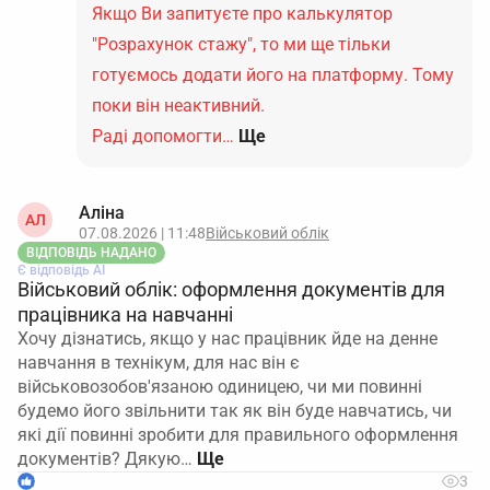
Якщо Ви запитуєте про калькулятор
"Розрахунок стажу", то ми ще тільки
готуємось додати його на платформу. Тому
поки він неактивний.
Раді допомогти…
Ще
Аліна
АЛ
07.08.2026 | 11:48
Військовий облік
ВІДПОВІДЬ НАДАНО
Є відповідь АІ
Військовий облік: оформлення документів для
працівника на навчанні
Хочу дізнатись, якщо у нас працівник йде на денне
навчання в технікум, для нас він є
військовозобов'язаною одиницею, чи ми повинні
будемо його звільнити так як він буде навчатись, чи
які дії повинні зробити для правильного оформлення
документів? Дякую…
1
3