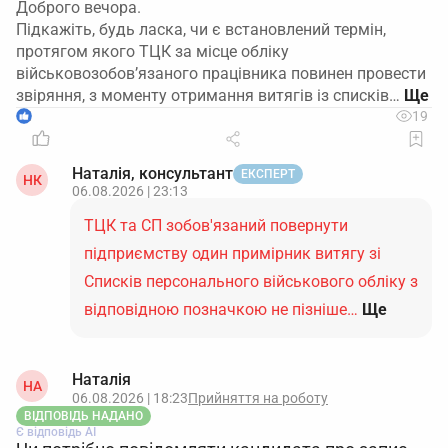
Доброго вечора.
Підкажіть, будь ласка, чи є встановлений термін,
протягом якого ТЦК за місце обліку
військовозобов’язаного працівника повинен провести
звіряння, з моменту отримання витягів із списків…
1
19
Наталія, консультант
ЕКСПЕРТ
НК
06.08.2026 | 23:13
ТЦК та СП зобов'язаний повернути
підприємству один примірник витягу зі
Списків персонального військового обліку з
відповідною позначкою не пізніше…
Ще
Наталія
НА
06.08.2026 | 18:23
Прийняття на роботу
ВІДПОВІДЬ НАДАНО
Є відповідь АІ