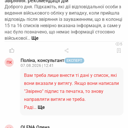
звіряння: рекомендації дій
Доброго дня. Підкажіть, які дії відповідальної особи з
ведення військового обліку у випадку, коли прийшла
відповідь після звіряння із зауваженням, що в колонці
15 та 16 списків невірно вказана інформація, а саме у
нас було позначено, що немає інформації стосовно
військової…
5
Поліна, консультант
ЕКСПЕРТ
ПК
07.08.2026 | 12:41
Вам треба лише внести ті дані у список, які
вони вказали у витягу. Якщо вони написали
"Звірено" підпис та печатка, то знову
направляти витяги не треба.
Раді…
Ще
OLENA Олена