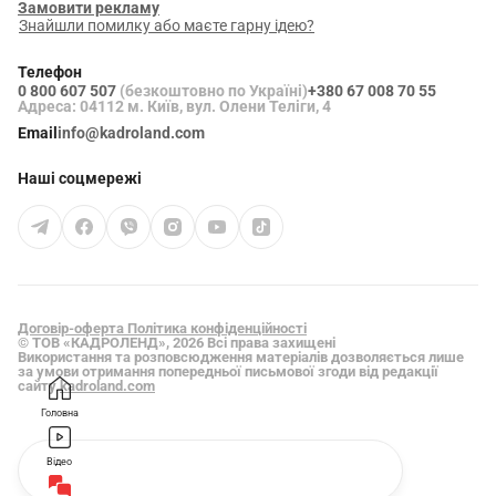
Замовити рекламу
Знайшли помилку або маєте гарну ідею?
Телефон
0 800 607 507
(безкоштовно по Україні)
+380 67 008 70 55
Адреса: 04112 м. Київ, вул. Олени Теліги, 4
Email
info@kadroland.com
Наші соцмережі
Договір-оферта
Політика конфіденційності
© ТОВ «КАДРОЛЕНД», 2026 Всі права захищені
Використання та розповсюдження матеріалів дозволяється лише
за умови отримання попередньої письмової згоди від редакції
сайту
kadroland.com
Головна
Відео