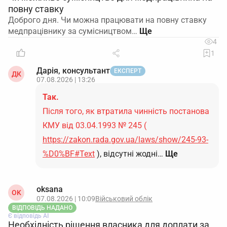
повну ставку
Доброго дня. Чи можна працювати на повну ставку
медпрацівнику за сумісництвом…
4
1
Дарія, консультант
ЕКСПЕРТ
ДК
07.08.2026 | 13:26
Так.
Після того, як втратила чинність постанова
КМУ від 03.04.1993 № 245 (
https://zakon.rada.gov.ua/laws/show/245-93-
%D0%BF#Text
), відсутні жодні…
Ще
oksana
OK
07.08.2026 | 10:09
Військовий облік
ВІДПОВІДЬ НАДАНО
Є відповідь АІ
Необхідність рішення власника для доплати за