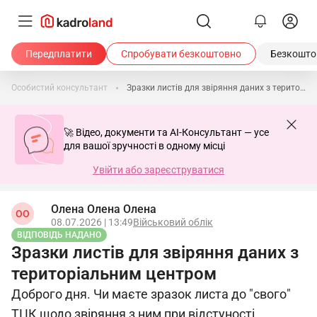
Передплатити
Спробувати безкоштовно
Безкоштов
Особистий консультант
Зразки листів для звіряння даних з територіальним центром
🚀 Відео, документи та AI-Консультант — усе
для вашої зручності в одному місці
Увійти або зареєструватися
Олена Олена Олена
ОО
08.07.2026 | 13:49
Військовий облік
ВІДПОВІДЬ НАДАНО
Зразки листів для звіряння даних з
територіальним центром
Доброго дня. Чи маєте зразок листа до "свого"
ТЦК щодо звіряння з ним при відстуності