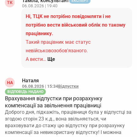
Таміла, консультант
ЕКСПЕРТ
ТК
06.08.2026 | 19:40
Ні, ТЦК не потрібно повідомляти і не
потрібно вести військовий облік по такому
працівнику.
Такий працівник має статус
невійськовозобов'язаного.
А вести…
Ще
Наталя
НА
06.08.2026 | 15:34
Відпустки
ВІДПОВІДЬ НАДАНО
Врахування відпустки при розрахунку
компенсації за звільнення працівниці
Доброго дня, підкажіть, працівниця була у відпустці за
згодою сторін 23 к.д., вона звільняється, чи
враховувати до стажу цю відпустку при розрахунку
компенсації за невикористану відпустку! І можнна