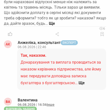
були нараховані відпускні менше ніж належить за
квітень та травень місяць. Тільки зараз це виявили.
Що здійснити доплату в серпні місяці які документи
треба оформити? тобто як це зробити? наказом? якщо
да, дайте зразок, будь…
6
Анжеліка, консультант
ЕКСПЕРТ
АК
06.08.2026 | 22:46
Так, наказом.
Донарахування та виплата проводиться за
наказом керівника підприємства, але йому
має передувати доповідна записка
бухгалтера з бухгалтерською…
Ще
Валентина
ВА
06.08.2026 | 16:56
Інше
ВІДПОВІДЬ НАДАНО