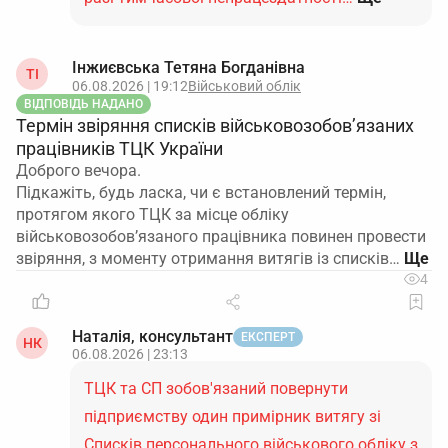
Одразу подайте звернення до ПФУ з
проханням скасувати помилкові відомості та
додайте підтвердження відсутності трудових
Інжиєвська Тетяна Богданівна
ТІ
відносин.
06.08.2026 | 19:12
Військовий облік
ВІДПОВІДЬ НАДАНО
Ризики / нюанси
Термін звіряння списків військовозобов’язаних
працівників ТЦК України
Невиправлені помилки у переліку працюючих
Доброго вечора.
можуть впливати на інші процеси.
Такі неточності
Підкажіть, будь ласка, чи є встановлений термін,
здатні заважати належному обліку стажу,
протягом якого ТЦК за місце обліку
формуванню лікарняних, бронюванню
військовозобов’язаного працівника повинен провести
військовозобов’язаних, а також стати тригером
звіряння, з моменту отримання витягів із списків…
для інформаційних листів чи перевірок з боку
4
органів праці та податкових органів. Тому
коригування даних краще не відкладати.
Наталія, консультант
ЕКСПЕРТ
НК
06.08.2026 | 23:13
ТЦК та СП зобов'язаний повернути
підприємству один примірник витягу зі
Списків персонального військового обліку з