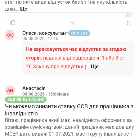
статтю які є види відпусток без зп і на яку кількість
днів…
4
Олеся, консультант
ЕКСПЕРТ
ОК
06.08.2026 | 17:15
Не зараховується час відпустки за згодою
сторін,
наданої відповідно до ч. 1 або 3 ст.
26 Закону про відпустки (…
Ще
Анастасія
АН
06.08.2026 | 15:06
Інше
ВІДПОВІДЬ НАДАНО
Чи можемо знизити ставку ЄСВ для працівника з
інвалідністю
Вітаю, працівника який має інвалідність оформили за
зовнішнім сумісництвом, даний працівник має довідку
МСЕК дата видачі 01.07.2021, має ІІ групу інвалідності