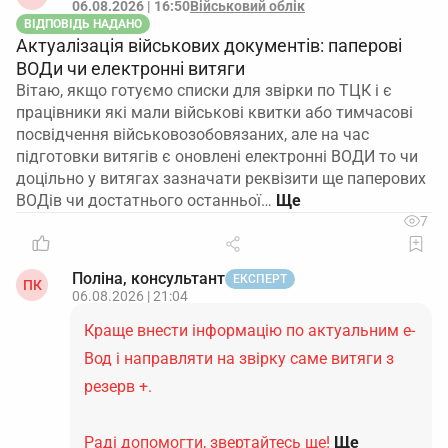
06.08.2026 | 16:50
Військовий облік
ВІДПОВІДЬ НАДАНО
Актуалізація військових документів: паперові
ВОДи чи електронні витяги
Вітаю, якщо готуємо списки для звірки по ТЦК і є
працівники які мали військові квитки або тимчасові
посвідчення військовозобовязаних, але на час
підготовки витягів є оновлені електронні ВОДИ то чи
доцільно у витягах зазначати реквізити ще паперових
ВОДів чи достатнього останньої…
7
Поліна, консультант
ЕКСПЕРТ
ПК
06.08.2026 | 21:04
Краще внести інформацію по актуальним е-
Вод і направляти на звірку саме витяги з
резерв +.
Раді допомогти, звертайтесь ще!
Ще