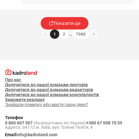
Показати ще
…
1
2
7988
Про нас
Долучитися до нашої команди лекторів
Долучитися до нашої команди редакторів
Долучитися до нашої команди консультантів
Замовити рекламу
Знайшли помилку або маєте гарну ідею?
Телефон
0 800 607 507
(безкоштовно по Україні)
+380 67 008 70 55
Адреса: 04112 м. Київ, вул. Олени Теліги, 4
Email
info@kadroland.com