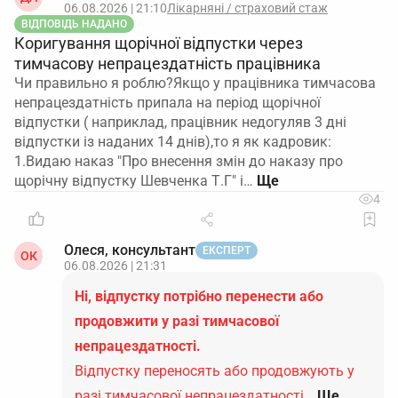
за потрібні місяці.
06.08.2026 | 21:10
Лікарняні / страховий стаж
ВІДПОВІДЬ НАДАНО
Коригування щорічної відпустки через
У Додатку 5 вилучіть помилковий/неповний
тимчасову непрацездатність працівника
рядок через ознаку «1» у графі 20 та додайте
Чи правильно я роблю?Якщо у працівника тимчасова
правильний рядок з ознакою «0» у тій же
непрацездатність припала на період щорічної
графі відповідно до
Розділу V Порядком №4
.
відпустки ( наприклад, працівник недогуляв 3 дні
відпустки із наданих 14 днів),то я як кадровик:
Якщо у звітності все заповнено коректно, але
1.Видаю наказ "Про внесення змін до наказу про
особа все одно «висить».
щорічну відпустку Шевченка Т.Г" і…
4
Подайте електронне звернення до ПФУ в
кабінеті страхувальника, опишіть, що в
переліку відображаються особи, які
Олеся, консультант
ЕКСПЕРТ
ОК
фактично не перебувають у трудових
06.08.2026 | 21:31
відносинах, і додайте копії наказів про
Ні, відпустку потрібно перенести або
звільнення.
продовжити у разі тимчасової
Якщо особа ніколи не була вашим
непрацездатності.
працівником.
Відпустку переносять або продовжують у
разі тимчасової непрацездатності…
Ще