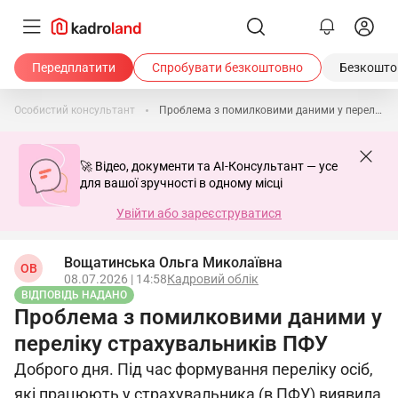
Передплатити
Спробувати безкоштовно
Безкоштов
Особистий консультант
Проблема з помилковими даними у переліку страхувальників ПФУ
🚀 Відео, документи та AI-Консультант — усе
для вашої зручності в одному місці
Увійти або зареєструватися
Вощатинська Ольга Миколаївна
ОВ
08.07.2026 | 14:58
Кадровий облік
ВІДПОВІДЬ НАДАНО
Проблема з помилковими даними у
переліку страхувальників ПФУ
Доброго дня. Під час формування переліку осіб,
які працюють у страхувальника (в ПФУ) виявила