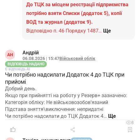
До ТЦК за місцем реєстрації підприємства
потрібно взяти Списки (додаток 5), копії
ВОД та журнал (додаток 9).
Відповідно п. 46 Порядку 1487…
Ще
Андрій
АН
06.08.2026 | 15:47
Військовий облік
ВІДПОВІДЬ НАДАНО
Є відповідь АІ
Чи потрібно надсилати Додаток 4 до ТЦК при
прийомі
Добрий день.
Якщо при прийнятті на роботу у Резерв+ зазначено:
Категорія обліку: Не військовозобов'язаний
Підстава зняття\виключення: непридатні
Чи потрібно надсилати до ТЦК Додаток 4…
8