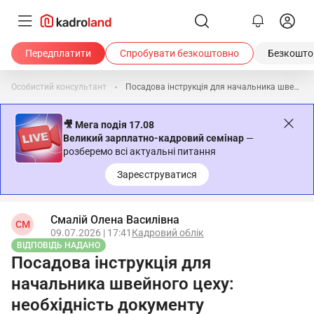
Передплатити
Спробувати безкоштовно
Безкоштов
Особистий консультант
Посадова інструкція для начальника швейного цеху: необхідність документу
🎥 Мега подія 17.08
Великий зарплатно-кадровий семінар
—
розберемо всі актуальні питання
Зареєструватися
Смалій Олена Василівна
СМ
09.07.2026 | 17:41
Кадровий облік
ВІДПОВІДЬ НАДАНО
Посадова інструкція для
начальника швейного цеху:
необхідність документу