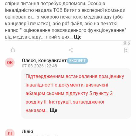
спірне питання потребує допомоги. Особа з
інвалідністю надала ТОВ Витяг з експерної команди
оцінювання... з мокрою печаткою медзакладу (або
канцелярії печатка), або pdf файл, або на печаткі.
напис "" оцінювання повсякденного функціонування"
від медзакладу... який з цих…
5
Олеся, консультант
ЕКСПЕРТ
ОК
07.08.2026 | 22:48
Підтвердженням встановлення працівнику
інвалідності є документи, визначені
абзацом сьомим підпункту 5 пункту 2
розділу ІІІ Інструкції, затвердженої
наказом…
Ще
Лілія
ЛІ