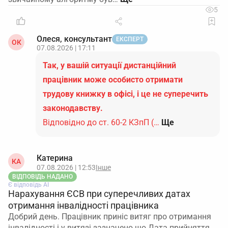
5
Олеся, консультант
ЕКСПЕРТ
ОК
07.08.2026 | 17:11
Так, у вашій ситуації дистанційний
працівник може особисто отримати
трудову книжку в офісі, і це не суперечить
законодавству.
Відповідно до ст. 60-2 КЗпП (…
Ще
Катерина
КА
07.08.2026 | 12:53
Інше
ВІДПОВІДЬ НАДАНО
Є відповідь АІ
Нарахування ЄСВ при суперечливих датах
отримання інвалідності працівника
Добрий день. Працівник приніс витяг про отримання
інвалідності і у витязі зазначено що Дата прийняття