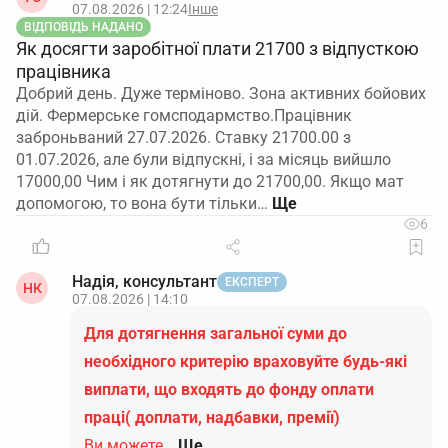
07.08.2026 | 12:24
Інше
ВІДПОВІДЬ НАДАНО
Як досягти заробітної плати 21700 з відпусткою
працівника
Добрий день. Дуже терміново. Зона активних бойових
дій. Фермерське гомсподармство.Працівник
заброньваний 27.07.2026. Ставку 21700.00 з
01.07.2026, але були відпускні, і за місяць вийшло
17000,00 Чим і як дотягнути до 21700,00. Якщо мат
допомогою, то вона бути тільки…
6
Надія, консультант
ЕКСПЕРТ
НК
07.08.2026 | 14:10
Для дотягнення загальної суми до
необхідного критерію враховуйте будь-які
виплати, що входять до фонду оплати
праці( доплати, надбавки, премії)
Ви можете…
Ще