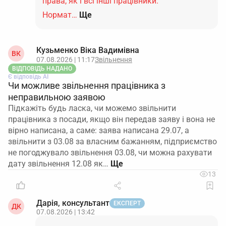
права, як і всі інші працівники.
Нормат…
Ще
Кузьменко Віка Вадимівна
ВК
07.08.2026 | 11:17
Звільнення
ВІДПОВІДЬ НАДАНО
Є відповідь АІ
Чи можливе звільнення працівника з
неправильною заявою
Підкажіть будь ласка, чи можемо звільнити
працівника з посади, якщо він передав заяву і вона не
вірно написана, а саме: заява написана 29.07, а
звільнити з 03.08 за власним бажанням, підприємство
не погоджувало звільнення 03.08, чи можна рахувати
дату звільнення 12.08 як…
13
Дарія, консультант
ЕКСПЕРТ
ДК
07.08.2026 | 13:42