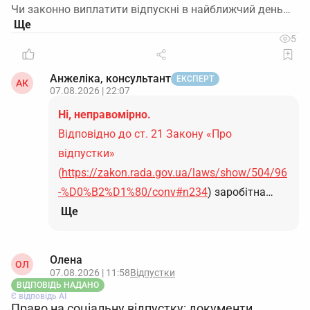
Чи законно виплатити відпускні в найближчий день…
5
Анжеліка, консультант
ЕКСПЕРТ
АК
07.08.2026 | 22:07
Ні, неправомірно.
Відповідно до ст. 21 Закону «Про
відпустки»
(
https://zakon.rada.gov.ua/laws/show/504/96
-%D0%B2%D1%80/conv#n234
) заробітна…
Ще
Олена
ОЛ
07.08.2026 | 11:58
Відпустки
ВІДПОВІДЬ НАДАНО
Є відповідь АІ
Право на соціальну відпустку: документи,