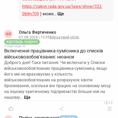
https://zakon.rada.gov.ua/laws/show/322-
08#n709
) може…
Ще
Ольга Фертиченко
ОЛ
07.08.2026 | 13:35
Військовий облік
ВІДПОВІДЬ НАДАНО
Є відповідь АІ
Включення працівника-сумісника до списків
військовозобов'язаних: нюанси
Доброго дня! Таке питання: Чи включати у Списки
військовозобов'язаних працівника-сумісника, якщо
його ми не враховуємо у кількість
військовозобов'язаних на розрахунок квоти
бронювання, оскільки він працює на основному місці
на іншому критичному підприємстві більше ніж на
нашому…
12
Поліна, консультант