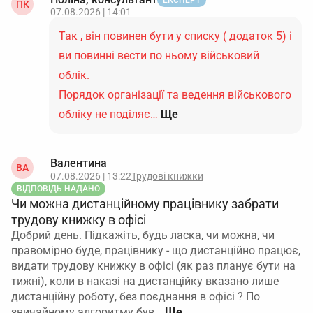
ЕКСПЕРТ
ПК
07.08.2026 | 14:01
Так , він повинен бути у списку ( додаток 5) і
ви повинні вести по ньому військовий
облік.
Порядок організації та ведення військового
обліку не поділяє…
Ще
Валентина
ВА
07.08.2026 | 13:22
Трудові книжки
ВІДПОВІДЬ НАДАНО
Чи можна дистанційному працівнику забрати
трудову книжку в офісі
Добрий день. Підкажіть, будь ласка, чи можна, чи
правомірно буде, працівнику - що дистанційно працює,
видати трудову книжку в офісі (як раз планує бути на
тижні), коли в наказі на дистанційку вказано лише
дистанційну роботу, без поєднання в офісі ? По
звичайному алгоритму був…