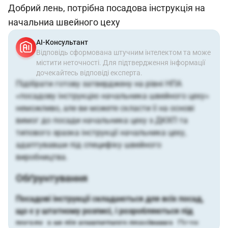
Добрий лень, потрібна посадова інструкція на
начальниа швейного цеху
АІ-Консультант
Відповідь сформована штучним інтелектом та може
містити неточності. Для підтвердження інформації
дочекайтесь відповіді експерта.
Підібрати готову затверджену на рівні НПА
«посадову інструкцію начальника швейного цеху»
неможливо, але ви можете скласти її на основі
вимог до посади начальника цеху з ДКХП та
типового зразка інструкції начальника цеху,
адаптувавши під специфіку швейного
виробництва.
Обґрунтування
Посадові інструкції складаються для всіх посад,
що є у штатному розписі, і розробляються під
посаду, а не під конкретного працівника.
Після