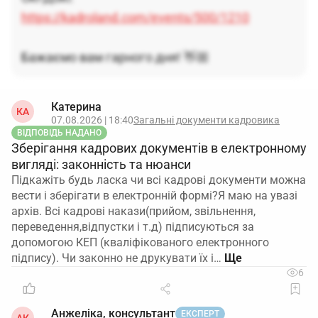
саме у швейному виробництві.
від 29.12.2004
https://kadroland.com/events/500/1210
№336
У підсумку вам слід взяти за основу вимоги до
Бажаємо вам гарного дня! 👋🏼
«начальника цеху» з ДКХП та наявний зразок
інструкції начальника цеху, після чого
деталізувати й доповнити їх під умови роботи
Катерина
КА
швейного цеху і затвердити документ наказом
07.08.2026 | 18:40
Загальні документи кадровика
ВІДПОВІДЬ НАДАНО
керівника.
Зберігання кадрових документів в електронному
вигляді: законність та нюанси
Підкажіть будь ласка чи всі кадрові документи можна
вести і зберігати в електронній формі?Я маю на увазі
архів. Всі кадрові накази(прийом, звільнення,
переведення,відпустки і т.д) підписуються за
допомогою КЕП (кваліфікованого електронного
підпису). Чи законно не друкувати їх і…
6
Анжеліка, консультант
ЕКСПЕРТ