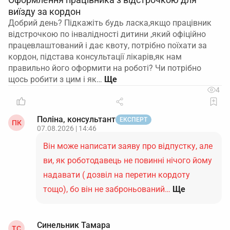
виїзду за кордон
Добрий день? Підкажіть будь ласка,якщо працівник
відстрочкою по інвалідності дитини ,який офіційно
працевлаштований і дає квоту, потрібно поїхати за
кордон, підстава консультації лікарів,як нам
правильно його оформити на роботі? Чи потрібно
щось робити з цим і як…
4
Поліна, консультант
ЕКСПЕРТ
ПК
07.08.2026 | 14:46
Він може написати заяву про відпустку, але
ви, як роботодавець не повинні нічого йому
надавати ( дозвіл на перетин кордоту
тощо), бо він не заброньований…
Ще
Синельник Тамара
ТС