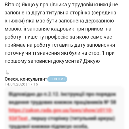
Вітаю) Якщо у працівника у трудовій книжці не
заповнена друга титульна сторінка (середина
книжки) яка має бути заповнена державною
мовою, її заповняє кадровик при прийомі на
роботу і пише ту професію за якою саме час
приймає на роботу і ставить дату заповнення
поточну чи ті значення які були на стор. 1 при
першому заповнені документа? Дякую
Олеся, консультант
ЕКСПЕРТ
14.04.2026 | 17:16
Відповідно до п.2.12. Інструкції про порядок
ведення трудових книжок працівників № 58
https://zakon.rada.gov.ua/laws/show/z0110-
93#Text
, першу сторінку (титульний аркуш)
трудової книжки підписує особа,