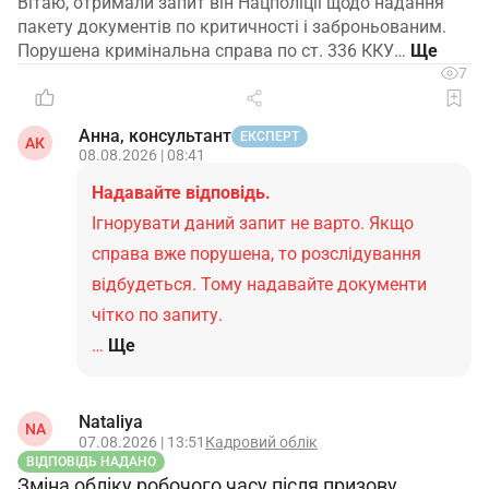
Вітаю, отримали запит він Нацполіції щодо надання
пакету документів по критичності і заброньованим.
Порушена кримінальна справа по ст. 336 ККУ…
7
Анна, консультант
ЕКСПЕРТ
АК
08.08.2026 | 08:41
Надавайте відповідь.
Ігнорувати даний запит не варто. Якщо
справа вже порушена, то розслідування
відбудеться. Тому надавайте документи
чітко по запиту.
…
Ще
Nataliya
NA
07.08.2026 | 13:51
Кадровий облік
ВІДПОВІДЬ НАДАНО
Зміна обліку робочого часу після призову