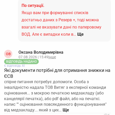
По ситуації.
Якщо вам при формуванні списків
достатньо даних з Резерв +, тоді можна
взагалі не вказувати дані по паперовому
ВОД. Але є випадки коли в…
Ще
Оксана Володимирівна
ОВ
07.08.2026 | 15:49
Інше
ВІДПОВІДЬ НАДАНО
Є відповідь АІ
Які документи потрібні для отримання знижки на
ЄСВ
спірне питання потребує допомоги. Особа з
інвалідністю надала ТОВ Витяг з експерної команди
оцінювання... з мокрою печаткою медзакладу (або
канцелярії печатка), або pdf файл, або на печаткі.
напис "" оцінювання повсякденного функціонування"
від медзакладу... який з цих…