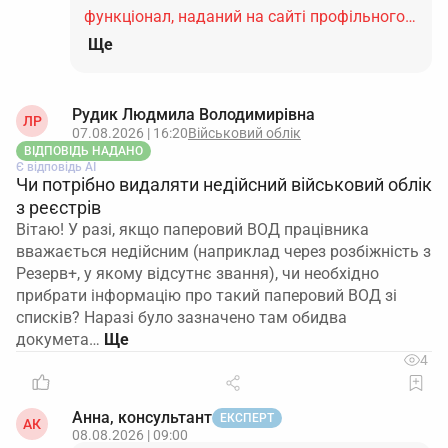
функціонал, наданий на сайті профільного…
Ще
Рудик Людмила Володимирівна
ЛР
07.08.2026 | 16:20
Військовий облік
ВІДПОВІДЬ НАДАНО
Є відповідь АІ
Чи потрібно видаляти недійсний військовий облік
з реєстрів
Вітаю! У разі, якщо паперовий ВОД працівника
вважається недійсним (наприклад через розбіжність з
Резерв+, у якому відсутнє звання), чи необхідно
прибрати інформацію про такий паперовий ВОД зі
списків? Наразі було зазначено там обидва
докумета…
4
Анна, консультант
ЕКСПЕРТ
АК
08.08.2026 | 09:00