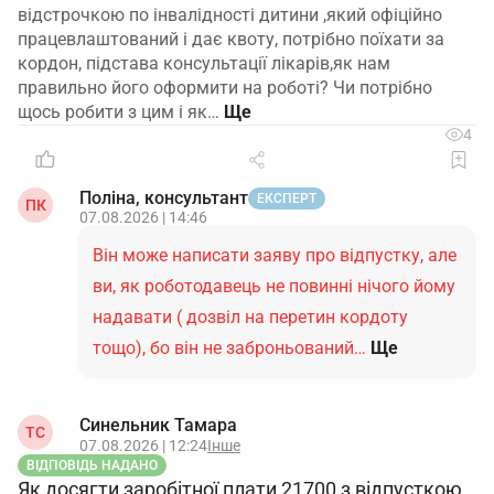
відстрочкою по інвалідності дитини ,який офіційно
працевлаштований і дає квоту, потрібно поїхати за
кордон, підстава консультації лікарів,як нам
правильно його оформити на роботі? Чи потрібно
щось робити з цим і як…
4
Поліна, консультант
ЕКСПЕРТ
ПК
07.08.2026 | 14:46
Він може написати заяву про відпустку, але
ви, як роботодавець не повинні нічого йому
надавати ( дозвіл на перетин кордоту
тощо), бо він не заброньований…
Ще
Синельник Тамара
ТС
07.08.2026 | 12:24
Інше
ВІДПОВІДЬ НАДАНО
Як досягти заробітної плати 21700 з відпусткою