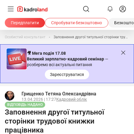
Передплатити
Спробувати безкоштовно
Безкоштов
Особистий консультант
Заповнення другої титульної сторінки трудової книжки працівника
🎥 Мега подія 17.08
Великий зарплатно-кадровий семінар
—
розберемо всі актуальні питання
Зареєструватися
Грищенко Тетяна Олександрівна
13.04.2026 | 17:27
Кадровий облік
ВІДПОВІДЬ НАДАНО
Заповнення другої титульної
сторінки трудової книжки
працівника