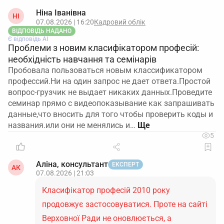
Ніна Іванівна
НІ
07.08.2026 | 16:20
Кадровий облік
ВІДПОВІДЬ НАДАНО
Є відповідь АІ
Проблеми з новим класифікатором професій:
необхідність навчання та семінарів
Пробовала пользоваться новым классификатором
профессий.Ни на один запрос не дает ответа.Простой
вопрос-грузчик не выдает никаких данных.Проведите
семинар прямо с видеопоказывание как запрашивать
данные,что вносить для того чтобы проверить коды и
названия.или они не менялись и…
5
Аліна, консультант
ЕКСПЕРТ
АК
07.08.2026 | 21:03
Класифікатор професій 2010 року
продовжує застосовуватися. Проте на сайті
Верховної Ради не оновлюється, а