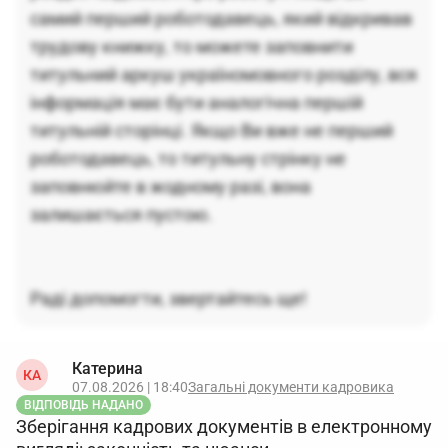
самий перший роботодавець, який відкривав
трудову книжку, то можете заповнити
титульний аркуш україномовного розділу, вся
інформація має бути аналогічна першій
титульній сторінці. Якщо Ви вже не перший
роботодавець, то титульну стрінку не
заповнюйте в жодному разі, вона
залишається пустою.
Раді допомогти, звертайтесь ще!
Катерина
КА
07.08.2026 | 18:40
Загальні документи кадровика
ВІДПОВІДЬ НАДАНО
Зберігання кадрових документів в електронному