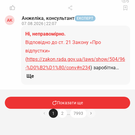
5
Анжеліка, консультант
ЕКСПЕРТ
АК
07.08.2026 | 22:07
Ні, неправомірно.
Відповідно до ст. 21 Закону «Про
відпустки»
(
https://zakon.rada.gov.ua/laws/show/504/96
-%D0%B2%D1%80/conv#n234
) заробітна…
Ще
Показати ще
…
1
2
7993