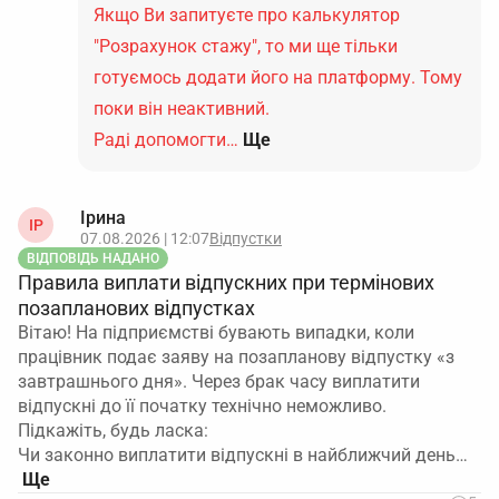
Якщо Ви запитуєте про калькулятор
"Розрахунок стажу", то ми ще тільки
готуємось додати його на платформу. Тому
поки він неактивний.
Раді допомогти…
Ще
Ірина
ІР
07.08.2026 | 12:07
Відпустки
ВІДПОВІДЬ НАДАНО
Правила виплати відпускних при термінових
позапланових відпустках
Вітаю! На підприємстві бувають випадки, коли
працівник подає заяву на позапланову відпустку «з
завтрашнього дня». Через брак часу виплатити
відпускні до її початку технічно неможливо.
Підкажіть, будь ласка:
Чи законно виплатити відпускні в найближчий день…