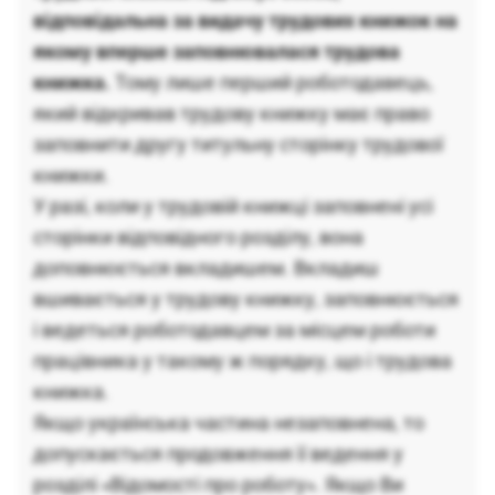
відповідальна за видачу трудових книжок на
якому вперше заповнювалася трудова
книжка.
Тому лише перший роботодавець,
який відкривав трудову книжку має право
заповнити другу титульну сторінку трудової
книжки.
У разі, коли у трудовій книжці заповнені усі
сторінки відповідного розділу, вона
доповнюється вкладишем. Вкладиш
вшивається у трудову книжку, заповнюється
і ведеться роботодавцем за місцем роботи
працівника у такому ж порядку, що і трудова
книжка.
Якщо українська частина незаповнена, то
допускається продовження її ведення у
розділі «Відомості про роботу». Якщо Ви