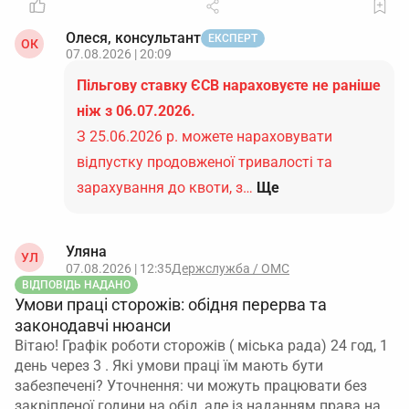
Олеся, консультант
ЕКСПЕРТ
ОК
07.08.2026 | 20:09
Пільгову ставку ЄСВ нараховуєте не раніше
ніж з 06.07.2026.
З 25.06.2026 р. можете нараховувати
відпустку продовженої тривалості та
зарахування до квоти, з…
Ще
Уляна
УЛ
07.08.2026 | 12:35
Держслужба / ОМС
ВІДПОВІДЬ НАДАНО
Умови праці сторожів: обідня перерва та
законодавчі нюанси
Вітаю! Графік роботи сторожів ( міська рада) 24 год, 1
день через 3 . Які умови праці їм мають бути
забезпечені? Уточнення: чи можуть працювати без
закріпленої години на обід, але із наданням права на