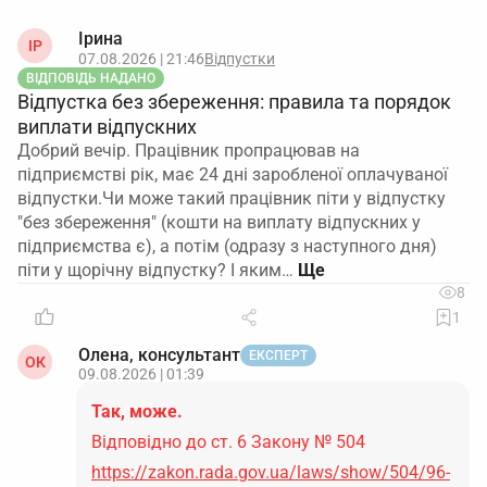
Ірина
ІР
07.08.2026 | 21:46
Відпустки
ВІДПОВІДЬ НАДАНО
Відпустка без збереження: правила та порядок
виплати відпускних
Добрий вечір. Працівник пропрацював на
підприємстві рік, має 24 дні заробленої оплачуваної
відпустки.Чи може такий працівник піти у відпустку
"без збереження" (кошти на виплату відпускних у
підприємства є), а потім (одразу з наступного дня)
піти у щорічну відпустку? І яким…
8
1
Олена, консультант
ЕКСПЕРТ
ОК
09.08.2026 | 01:39
Так, може.
Відповідно до ст. 6 Закону № 504
https://zakon.rada.gov.ua/laws/show/504/96-