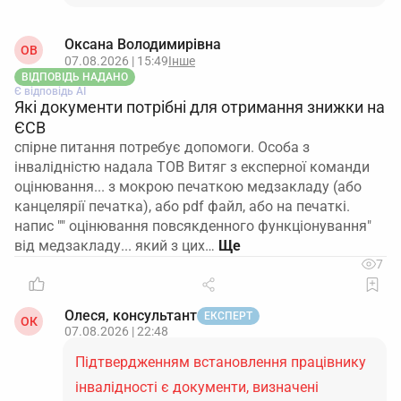
Оксана Володимирівна
ОВ
07.08.2026 | 15:49
Інше
ВІДПОВІДЬ НАДАНО
Є відповідь АІ
Які документи потрібні для отримання знижки на
ЄСВ
спірне питання потребує допомоги. Особа з
інвалідністю надала ТОВ Витяг з експерної команди
оцінювання... з мокрою печаткою медзакладу (або
канцелярії печатка), або pdf файл, або на печаткі.
напис "" оцінювання повсякденного функціонування"
від медзакладу... який з цих…
7
Олеся, консультант
ЕКСПЕРТ
ОК
07.08.2026 | 22:48
Підтвердженням встановлення працівнику
інвалідності є документи, визначені