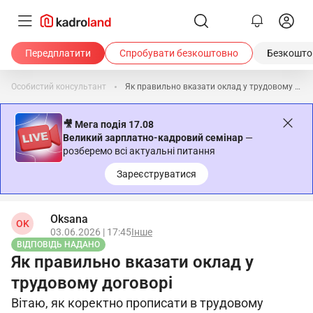
Передплатити
Спробувати безкоштовно
Безкоштов
Особистий консультант
Як правильно вказати оклад у трудовому договорі
🎥 Мега подія 17.08
Великий зарплатно-кадровий семінар
—
розберемо всі актуальні питання
Зареєструватися
Oksana
OK
03.06.2026 | 17:45
Інше
ВІДПОВІДЬ НАДАНО
Як правильно вказати оклад у
трудовому договорі
Вітаю, як коректно прописати в трудовому