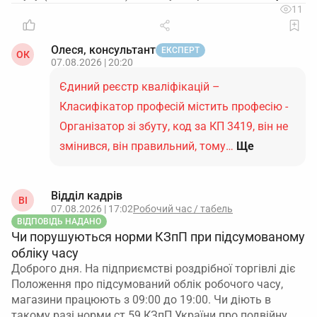
11
Олеся, консультант
ЕКСПЕРТ
ОК
07.08.2026 | 20:20
Єдиний реєстр кваліфікацій –
Класифікатор професій містить професію -
Організатор зі збуту, код за КП 3419, він не
змінився, він правильний, тому…
Ще
Відділ кадрів
ВІ
07.08.2026 | 17:02
Робочий час / табель
ВІДПОВІДЬ НАДАНО
Чи порушуються норми КЗпП при підсумованому
обліку часу
Доброго дня. На підприємстві роздрібної торгівлі діє
Положення про підсумований облік робочого часу,
магазини працюють з 09:00 до 19:00. Чи діють в
такому разі норми ст.59 КЗпП України про подвійну