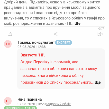
Добрий день! Підкажіть, якщо у військовому квитку
працівника є відмітка про вручення мобілізаційного
розпорядження і водночас відмітка про його
вилучення, то у списках військового обліку у графі про
моб. розпорядження я зазначаю - НІ…
7
1
Таміла, консультант
ЕКСПЕРТ
ТК
08.08.2026 | 12:38
Вказуєте "Ні".
Згідно Переліку інформації, яка
зазначається в облікових записах списку
персонального військового обліку
призовників до Списку персонального…
Ще
Ніна Іванівна
НІ
07.08.2026 | 16:20
Кадровий облік
ВІДПОВІДЬ НАДАНО