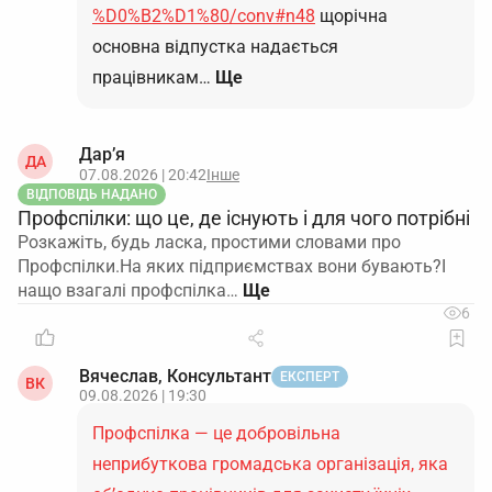
%D0%B2%D1%80/conv#n48
щорічна
основна відпустка надається
працівникам…
Ще
Дар’я
ДА
07.08.2026 | 20:42
Інше
ВІДПОВІДЬ НАДАНО
Профспілки: що це, де існують і для чого потрібні
Розкажіть, будь ласка, простими словами про
Профспілки.На яких підприємствах вони бувають?І
нащо взагалі профспілка…
6
Вячеслав, Консультант
ЕКСПЕРТ
ВК
09.08.2026 | 19:30
Профспілка — це добровільна
неприбуткова громадська організація, яка