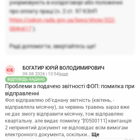
унормовують в колдоговорі або положенні
про оплату праці (ч. 2 ст. 97 КЗпП
https://zakon.rada.gov.ua/laws/show/322-
08#n617
).
Раді допомогти, звертайтесь ще!
БОГАТИР ЮРІЙ ВОЛОДИМИРОВИЧ
ЮБ
09.08.2026 | 13:54
Інше
ВІДПОВІДЬ НАДАНО
Проблеми з подачею звітності ФОП: помилка при
відправленні
Фоп відправляю об'єднану звітність (квітень, -
відправляла місячну), за червень травень зараз вже
не дає змогу відправити місячну, тож відправляю
квартальну. але видає помилку "[f0500111] квитанція
2 непринятий документ не відповідає всім вимогам
електронного документа, оскільки…