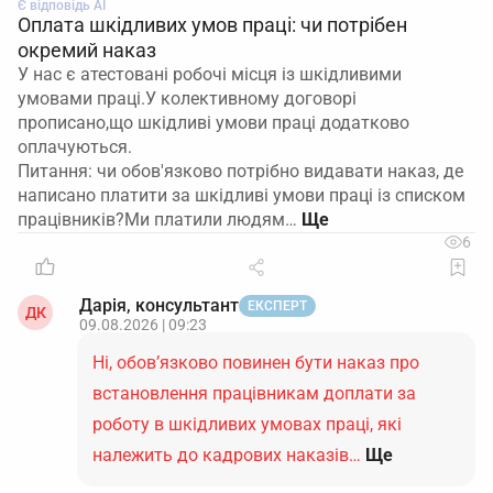
Є відповідь АІ
Оплата шкідливих умов праці: чи потрібен
окремий наказ
У нас є атестовані робочі місця із шкідливими
умовами праці.У колективному договорі
прописано,що шкідливі умови праці додатково
оплачуються.
Питання: чи обов'язково потрібно видавати наказ, де
написано платити за шкідливі умови праці із списком
працівників?Ми платили людям…
6
Дарія, консультант
ЕКСПЕРТ
ДК
09.08.2026 | 09:23
Ні, обов’язково повинен бути наказ про
встановлення працівникам доплати за
роботу в шкідливих умовах праці, які
належить до кадрових наказів…
Ще