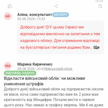
24
Аліна, консультант
ЕКСПЕРТ
АК
09.08.2026 | 15:32
Доброго дня! 😊У цьому Сервісі ми
відповідаємо виключно на запитання з тем
кадрового обліку. Для отримання відповіді
на бухгалтерські питання радимо Вам…
Ще
Марина Кириченко
МА
08.08.2026 | 20:42
Військовий облік
ВІДПОВІДЬ НАДАНО
Відкласти військовий облік: чи можливе
уникнення штрафів
Доброго дня) військовий облік на підприємстві ніколи
не вівся, хоча саме підприємство вже як 2 роки має
критичність від Мінцифри. Почали вести з червня
цього року. Нас немає в графіку звірянь. Ми б не дуже