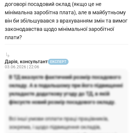
договорі посадовий оклад (якщо це не
мінімальна заробітна плата), але в майбутньому
він би збільшувався з врахуванням змін та вимог
законодавства щодо мінімальної заробітної
плати?
Дарія, консультант
ЕКСПЕРТ
03.06.2026 | 22:06
В ТД вказуєте фактичний розмір посадового
окладу. А в подальшому при його підвищенні
укладаєте додаткову угоду до ТД, в якій
фіксуєте новий розмір посадового окладу.
Всі інші умови оплати праці працівників,
зокрема, і щодо підвищення окладів,