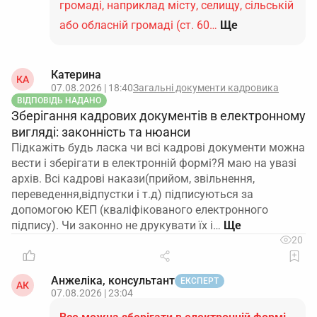
громаді, наприклад місту, селищу, сільській
або обласній громаді (ст. 60…
Ще
Катерина
КА
07.08.2026 | 18:40
Загальні документи кадровика
ВІДПОВІДЬ НАДАНО
Зберігання кадрових документів в електронному
вигляді: законність та нюанси
Підкажіть будь ласка чи всі кадрові документи можна
вести і зберігати в електронній формі?Я маю на увазі
архів. Всі кадрові накази(прийом, звільнення,
переведення,відпустки і т.д) підписуються за
допомогою КЕП (кваліфікованого електронного
підпису). Чи законно не друкувати їх і…
20
Анжеліка, консультант
ЕКСПЕРТ
АК
07.08.2026 | 23:04