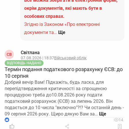
Все можна зберігати в електронній формі,
окрім документів, які мають бути в
особових справах.
Згідно із Законом «Про електронні
документи та…
Ще
Світлана
СВ
07.08.2026 | 18:37
Військовий облік
ВІДПОВІДЬ НАДАНО
Термін подання податкового розрахунку ЄСВ: до
10 серпня
Добрий вечір Вам! Підкажіть, будь ласка, для
перепідтвердження критичності за спрощеною
процедурою треба до10.08.2026 року подати
податковий розрахунок (ЄСВ) за липень 2026. Він
подається до 10 числа "включно"?!? Чи останній день -
09 серпня 2026 року. Щиро дякую Вам за…
1
14