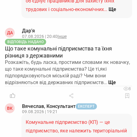
об’єднує працівників для захисту їхніх
трудових і соціально-економічних…
Ще
Дар’я
ДА
07.08.2026 | 20:40
Інше
ВІДПОВІДЬ НАДАНО
Що таке комунальні підприємства та їхня
різниця з державними
Розкажіть, будь ласка, простими словами як новачку,
що таке комунальні підприємства? Це ті,які
підпорядковуються міській раді? Чим вони
відрізняються від державних підприємств…
8
Вячеслав, Консультант
ЕКСПЕРТ
ВК
09.08.2026 | 19:21
Комунальне підприємство (КП) — це
підприємство, яке належить територіальній