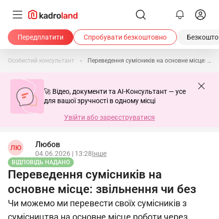
Передплатити
Спробувати безкоштовно
Безкоштов
Особистий консультант
Переведення сумісників на основне місце: звільнення чи без
🚀 Відео, документи та AI-Консультант — усе
для вашої зручності в одному місці
Увійти або зареєструватися
Любов
ЛЮ
04.06.2026 | 13:28
Інше
ВІДПОВІДЬ НАДАНО
Переведення сумісників на
основне місце: звільнення чи без
Чи можемо ми перевести своїх сумісників з
сумісництва на основне місце роботи через