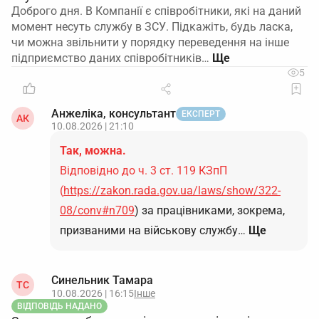
Доброго дня. В Компанії є співробітники, які на даний
момент несуть службу в ЗСУ. Підкажіть, будь ласка,
чи можна звільнити у порядку переведення на інше
підприємство даних співробітників…
5
Анжеліка, консультант
ЕКСПЕРТ
АК
10.08.2026 | 21:10
Так, можна.
Відповідно до ч. 3 ст. 119 КЗпП
(
https://zakon.rada.gov.ua/laws/show/322-
08/conv#n709
) за працівниками, зокрема,
призваними на військову службу…
Ще
Синельник Тамара
ТС
10.08.2026 | 16:15
Інше
ВІДПОВІДЬ НАДАНО