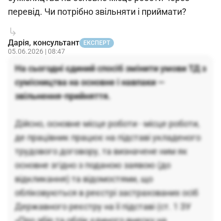
перевід. Чи потрібно звільняти і приймати?
Дарія, консультант
ЕКСПЕРТ
05.06.2026 | 08:47
На сьогодні єдиний спосіб змінити умови ТД з
сумісництва на основне і навпаки —
звільнення-прийняття.
Дійсно, основне місце роботи - місце роботи,
де працівник працює на підставі укладеного
трудового договору, та визначене ним як
основне згідно з поданою заявою (до
відкликання) та відомостями, що
обліковуються в реєстрі застрахованих осіб
Державного реєстру на її підставі (ст. 1 ЗУ
«Про збір та облік єдиного внеску на