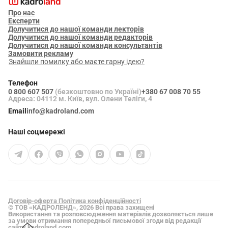
Про нас
Експерти
Долучитися до нашої команди лекторів
Долучитися до нашої команди редакторів
Долучитися до нашої команди консультантів
Замовити рекламу
Знайшли помилку або маєте гарну ідею?
Телефон
0 800 607 507
(безкоштовно по Україні)
+380 67 008 70 55
Адреса: 04112 м. Київ, вул. Олени Теліги, 4
Email
info@kadroland.com
Наші соцмережі
Договір-оферта
Політика конфіденційності
© ТОВ «КАДРОЛЕНД», 2026 Всі права захищені
Використання та розповсюдження матеріалів дозволяється лише
за умови отримання попередньої письмової згоди від редакції
сайту
kadroland.com