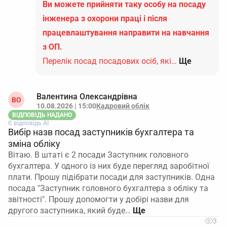
Ви можете прийняти таку особу на посаду
інженера з охорони праці і після
працевлаштування направити на навчання
з ОП.
Перелік посад посадових осіб, які…
Ще
Валентина Олександрівна
ВО
10.08.2026 | 15:00
Кадровий облік
ВІДПОВІДЬ НАДАНО
Є відповідь АІ
Вибір назв посад заступників бухгалтера та
зміна обліку
Вітаю. В штаті є 2 посади Заступник головного
бухгалтера. У одного із них буде перегляд заробітної
плати. Прошу підібрати посади для заступників. Одна
посада "Заступник головного бухгалтера з обліку та
звітності". Прошу допомогти у добірі назви для
другого заступника, який буде…
3