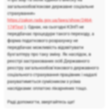
загальнообов'язкове державне соціальне
страхування»
https://zakon.rada.gov.ua/laws/show/2464-
17#Text
). Однак, на сьогодні КЗпП не
передбачає процедури такого переходу, а
форма податкового розрахунку не
передбачає можливість відзвітувати
бухгалтеру про таку зміну. Як наслідок, в
реєстрі застрахованих осіб Державного
реєстру загальнообов’язкового державного
соціального страхування працівник і надалі
рахуватиметься сумісником з усіма
наслідками: оплатою лікарняних тощо.
Раді допомогти, звертайтесь ще!