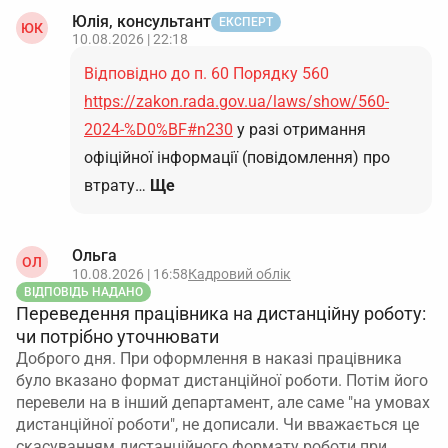
Юлія, консультант
ЕКСПЕРТ
ЮК
10.08.2026 | 22:18
Відповідно до п. 60 Порядку 560
https://zakon.rada.gov.ua/laws/show/560-
2024-%D0%BF#n230
у разі отримання
офіційної інформації (повідомлення) про
втрату…
Ще
Ольга
ОЛ
10.08.2026 | 16:58
Кадровий облік
ВІДПОВІДЬ НАДАНО
Переведення працівника на дистанційну роботу:
чи потрібно уточнювати
Доброго дня. При оформлення в наказі працівника
було вказано формат дистанційної роботи. Потім його
перевели на в інший департамент, але саме "на умовах
дистанційної роботи", не дописали. Чи вважається це
скасуванням дистанційного формату роботи при