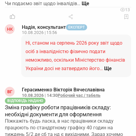
Чи подаємо звіт щодо інвалідів…
13
Надія, консультант
ЕКСПЕРТ
НК
10.08.2026 | 15:56
Ні, станом на серпень 2026 року звіт щодо
осіб з інвалідністю фізично подати
неможливо, оскільки Міністерство фінансів
України досі не затвердило його…
Ще
Герасименко Вікторія Вячеславівна
ВГ
10.08.2026 | 14:30
Робочий час / табель
ВІДПОВІДЬ НАДАНО
Зміна графіку роботи працівників складу:
необхідні документи для оформлення
Піжкажіть будь ласка, в нас працівники складу
працюють по стандртному графіку 40 годин на
тиждень 5/2 де сб та нд є вихідними. Зараз хочемо