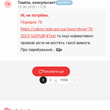
Таміла, консультант
ЕКСПЕРТ
ТК
10.08.2026 | 17:28
Ні, не потрібно.
Порядок 76
https://zakon.rada.gov.ua/laws/show/76-
2023-%D0%BF#Text
та інші нормативно-
правові акти не містять такої вимоги.
Про перебування…
Ще
Показати ще
…
1
2
7998