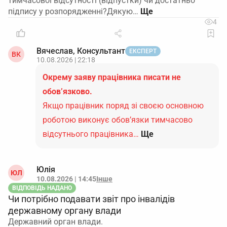
тимчасової відсутності (відпустки) чи достатньо
підпису у розпорядженні?Дякую…
4
Вячеслав, Консультант
ЕКСПЕРТ
ВК
10.08.2026 | 22:18
Окрему заяву працівника писати не
обов’язково.
Якщо працівник поряд зі своєю основною
роботою виконує обов’язки тимчасово
відсутнього працівника…
Ще
Юлія
ЮЛ
10.08.2026 | 14:45
Інше
ВІДПОВІДЬ НАДАНО
Чи потрібно подавати звіт про інвалідів
державному органу влади
Державний орган влади.