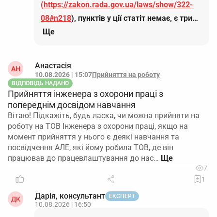
(
https://zakon.rada.gov.ua/laws/show/322-
08#n218
), пунктів у ції статіт немає, є три…
Ще
Анастасія
АН
10.08.2026 | 15:07
Прийняття на роботу
ВІДПОВІДЬ НАДАНО
Прийняття інженера з охорони праці з
попереднім досвідом навчання
Вітаю! Підкажіть, будь ласка, чи можна прийняти на
роботу на ТОВ Інженера з охорони праці, якщо на
момент прийняття у нього є деякі навчання та
посвідчення АЛЕ, які йому робила ТОВ, де він
працював до працевлаштування до нас…
7
1
Дарія, консультант
ЕКСПЕРТ
ДК
10.08.2026 | 16:50