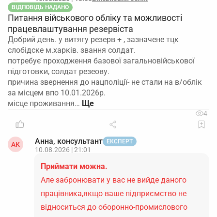
ВІДПОВІДЬ НАДАНО
Питання військового обліку та можливості
працевлаштування резервіста
Добрий день. у витягу резерв + , зазначене тцк
слобідске м.харків. звання солдат.
потребує проходження базової загальновійськової
підготовки, солдат резеову.
причина звернення до нацполіції- не стали на в/облік
за місцем впо 10.01.2026р.
місце проживання…
4
Анна, консультант
ЕКСПЕРТ
АК
10.08.2026 | 21:01
Приймати можна.
Але забронювати у вас не вийде даного
працівника,якщо ваше підприємство не
відноситься до оборонно-промислового