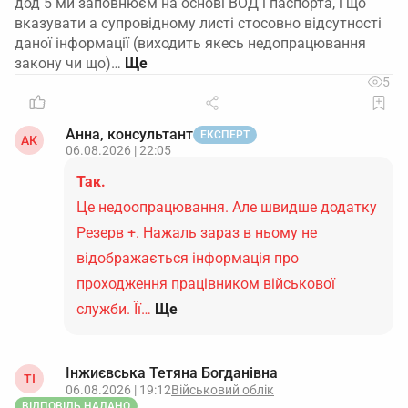
дод 5 ми заповнюєм на основі ВОД і паспорта, і що
вказувати а супровідному листі стосовно відсутності
даної інформації (виходить якесь недопрацювання
закону чи що)…
5
Анна, консультант
ЕКСПЕРТ
АК
06.08.2026 | 22:05
Так.
Це недоопрацювання. Але швидше додатку
Резерв +. Нажаль зараз в ньому не
відображається інформація про
проходження працівником військової
служби. Її…
Ще
Інжиєвська Тетяна Богданівна
ТІ
06.08.2026 | 19:12
Військовий облік
ВІДПОВІДЬ НАДАНО