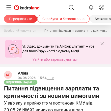
Передплатити
Спробувати безкоштовно
Безкоштов
Особистий консультант
Питання підвищення зарплати та критичності за новими вимогами
🚀 Відео, документи та AI-Консультант — усе
для вашої зручності в одному місці
Увійти або зареєструватися
Аліна
АЛ
04.06.2026 | 15:54
Інше
ВІДПОВІДЬ НАДАНО
Питання підвищення зарплати та
критичності за новими вимогами
У зв'язку з прийняттям постанови КМУ від
30.05.26 №692 виникло питання щодо