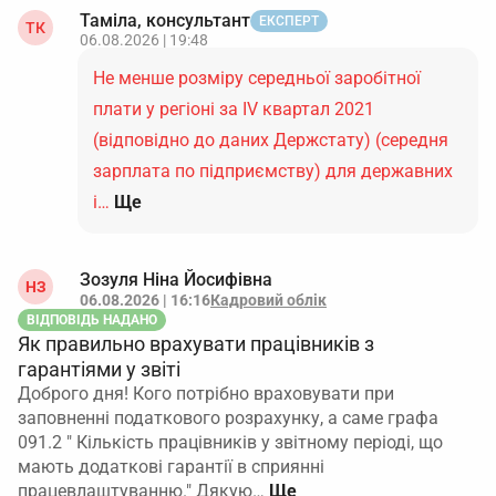
Таміла, консультант
ЕКСПЕРТ
ТК
06.08.2026 | 19:48
Не менше розміру середньої заробітної
плати у регіоні за IV квартал 2021
(відповідно до даних Держстату) (середня
зарплата по підприємству) для державних
і…
Ще
Зозуля Ніна Йосифівна
НЗ
06.08.2026 | 16:16
Кадровий облік
ВІДПОВІДЬ НАДАНО
Як правильно врахувати працівників з
гарантіями у звіті
Доброго дня! Кого потрібно враховувати при
заповненні податкового розрахунку, а саме графа
091.2 " Кількість працівників у звітному періоді, що
мають додаткові гарантії в сприянні
працевлаштуванню." Дякую…