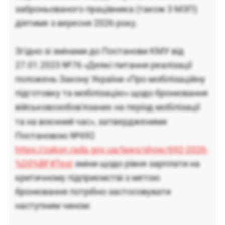
заброньованого працівника (також 3 МЗП)
діятиме з вересня 2026 року.
Згідно зі змінами до Постанови КМУ від
27.01.2023 №76 «Деякі питання реалізації
положень Закону України «Про мобілізаційну
підготовку та мобілізацію» щодо бронювання
військовозобов'язаних на період мобілізації
та на воєнний час», затвердженими
Постановою №692
https://zakon.rada.gov.ua/laws/show/692-2026-
%D0%BF#Text
зміни щодо рівня зарплати на
критичному підприємстві з метою
бронювання потрібно застосовувати
наступним чином: