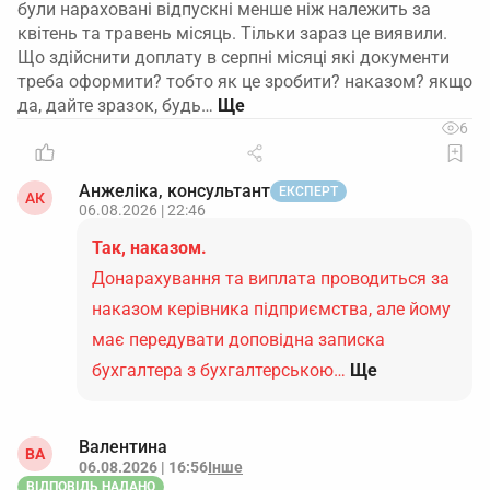
були нараховані відпускні менше ніж належить за
квітень та травень місяць. Тільки зараз це виявили.
Що здійснити доплату в серпні місяці які документи
треба оформити? тобто як це зробити? наказом? якщо
да, дайте зразок, будь…
6
Анжеліка, консультант
ЕКСПЕРТ
АК
06.08.2026 | 22:46
Так, наказом.
Донарахування та виплата проводиться за
наказом керівника підприємства, але йому
має передувати доповідна записка
бухгалтера з бухгалтерською…
Ще
Валентина
ВА
06.08.2026 | 16:56
Інше
ВІДПОВІДЬ НАДАНО