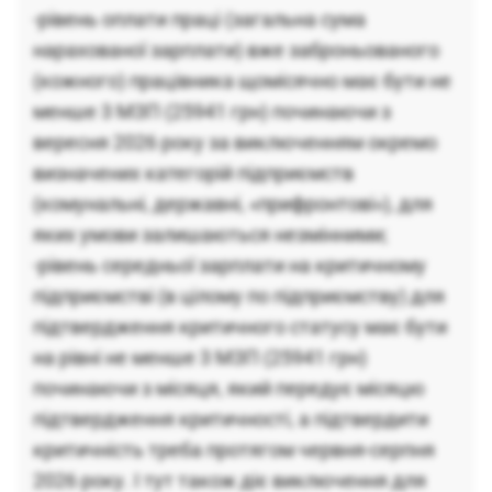
-рівень оплати праці (загальна сума
нарахованої зарплати) вже заброньованого
(кожного) працівника щомісячно має бути не
менше 3 МЗП (25941 грн) починаючи з
вересня 2026 року за виключенням окремо
визначених категорій підприємств
(комунальні, державні, «прифронтові»), для
яких умови залишаються незмінними;
-рівень середньої зарплати на критичному
підприємстві (в цілому по підприємству) для
підтвердження критичного статусу має бути
на рівні не менше 3 МЗП (25941 грн)
починаючи з місяця, який передує місяцю
підтвердження критичності, а підтвердити
критичність треба протягом червня-серпня
2026 року. І тут також діє виключення для