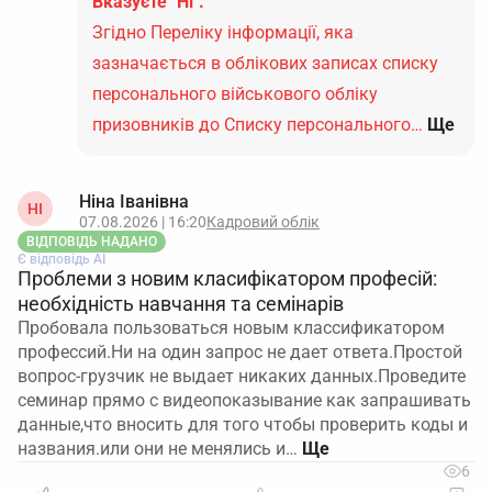
Вказуєте "Ні".
Згідно Переліку інформації, яка
зазначається в облікових записах списку
персонального військового обліку
призовників до Списку персонального…
Ще
Ніна Іванівна
НІ
07.08.2026 | 16:20
Кадровий облік
ВІДПОВІДЬ НАДАНО
Є відповідь АІ
Проблеми з новим класифікатором професій:
необхідність навчання та семінарів
Пробовала пользоваться новым классификатором
профессий.Ни на один запрос не дает ответа.Простой
вопрос-грузчик не выдает никаких данных.Проведите
семинар прямо с видеопоказывание как запрашивать
данные,что вносить для того чтобы проверить коды и
названия.или они не менялись и…
6