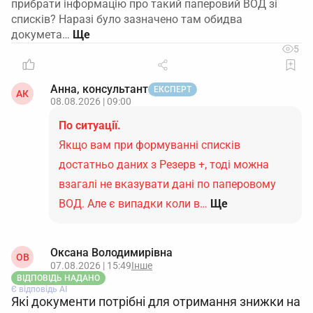
прибрати інформацію про такий паперовий ВОД зі
списків? Наразі було зазначено там обидва
докумета…
5
Анна, консультант
ЕКСПЕРТ
АК
08.08.2026 | 09:00
По ситуації.
Якщо вам при формуванні списків
достатньо даних з Резерв +, тоді можна
взагалі не вказувати дані по паперовому
ВОД. Але є випадки коли в…
Ще
Оксана Володимирівна
ОВ
07.08.2026 | 15:49
Інше
ВІДПОВІДЬ НАДАНО
Є відповідь АІ
Які документи потрібні для отримання знижки на