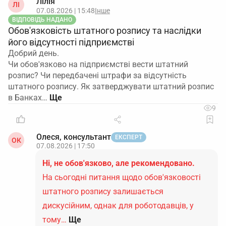
Лілія
ЛІ
07.08.2026 | 15:48
Інше
ВІДПОВІДЬ НАДАНО
Обов'язковість штатного розпису та наслідки
його відсутності підприємстві
Добрий день.
Чи обов'язково на підприємстві вести штатний
розпис? Чи передбачені штрафи за відсутність
штатного розпису. Як затверджувати штатний розпис
в Банках…
9
Олеся, консультант
ЕКСПЕРТ
ОК
07.08.2026 | 17:50
Ні, не обов'язково, але рекомендовано.
На сьогодні питання щодо обов'язковості
штатного розпису залишається
дискусійним, однак для роботодавців, у
тому…
Ще