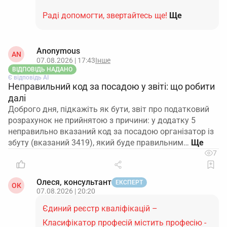
Раді допомогти, звертайтесь ще!
Ще
Anonymous
AN
07.08.2026 | 17:43
Інше
ВІДПОВІДЬ НАДАНО
Є відповідь АІ
Неправильний код за посадою у звіті: що робити
далі
Доброго дня, підкажіть як бути, звіт про податковий
розрахунок не прийнятою з причини: у додатку 5
неправильно вказаний код за посадою організатор із
збуту (вказаний 3419), який буде правильним…
7
Олеся, консультант
ЕКСПЕРТ
ОК
07.08.2026 | 20:20
Єдиний реєстр кваліфікацій –
Класифікатор професій містить професію -