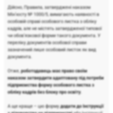
Дійсно, Правила, затверджені наказом
Мін’юсту № 1000/5, вимагають наявності в
особовій справі особового листка з обліку
кадрів, але не містять затвердженої типової
чи обов’язкової форми такого документа. У
переліку документів особової справи
зазначений лише особовий листок як вид
документа.
Отже,
роботодавець має право своїм
наказом затвердити адаптовану під потреби
підприємства форму особового листка з
обліку кадрів без блоку про освіту
.
А ще краще – цю форму
додати до Інструкції