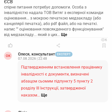
ЄСВ
спірне питання потребує допомоги. Особа з
інвалідністю надала ТОВ Витяг з експерної команди
оцінювання... з мокрою печаткою медзакладу (або
канцелярії печатка), або pdf файл, або на печаткі.
напис "" оцінювання повсякденного функціонування"
від медзакладу... який з цих…
6
Олеся, консультант
ЕКСПЕРТ
ОК
07.08.2026 | 22:48
Підтвердженням встановлення працівнику
інвалідності є документи, визначені
абзацом сьомим підпункту 5 пункту 2
розділу ІІІ Інструкції, затвердженої
наказом…
Ще