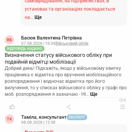
самоврядування, на підприємствах, в
установах та організаціях покладається
на…
Ще
Басюк Валентина Петрівна
ВБ
07.08.2026 | 16:34
Військовий облік
ВІДПОВІДЬ НАДАНО
Визначення статусу військового обліку при
подвійній відмітці мобілізації
Добрий день! Підкажіть, якщо у військовому квитку
працівника є відмітка про вручення мобілізаційного
розпорядження і водночас відмітка про його
вилучення, то у списках військового обліку у графі про
моб. розпорядження я зазначаю - НІ…
5
Таміла, консультант
ЕКСПЕРТ
ТК
08.08.2026 | 12:38