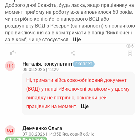
Доброго дня! Скажіть, будь ласка, якщо працівнику на
момент прийому на роботу вже виповнилося 60 років,
чи потрібно копію його паперового ВОД або
роздруківку ВОД з Резерв+ (за наявності) з позначкою
про виключення за віком тримати в папці "Виключені
за віком", чи це стосується…
6
Наталія, консультант
ЕКСПЕРТ
НК
08.08.2026 | 13:29
Ні, тримати військово-обліковий документ
(ВОД) у папці «Виключені за віком» у цьому
випадку не потрібно, оскільки цей
працівник на момент…
Ще
Демченко Ольга
ОД
07.08.2026 | 14:35
Військовий облік
ВІДПОВІДЬ НАДАНО