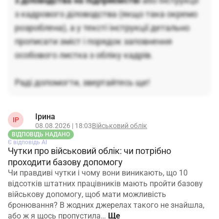
з діловодства на підприємстві
або Інструкції
з кадрового діловодства (якщо така окремо
розроблена), а у тексті інструкції детально
прописати зміст і порядок заповнення
особового листка з обліку кадрів.
Раді допомогти, звертайтесь ще!
Ірина
ІР
08.08.2026 | 18:03
Військовий облік
ВІДПОВІДЬ НАДАНО
Є відповідь АІ
Чутки про військовий облік: чи потрібно
проходити базову допомогу
Чи правдиві чутки і чому вони виникають, що 10
відсотків штатних працівників мають пройти базову
військову допомогу, щоб мати можливість
бронювання? В жодних джерелах такого не знайшла,
або ж я щось пропустила…