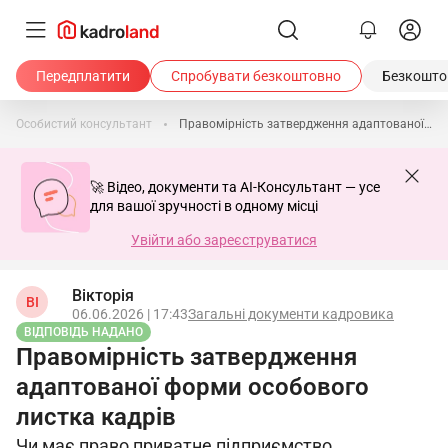
Передплатити
Спробувати безкоштовно
Безкоштов
Особистий консультант
Правомірність затвердження адаптованої форми особового листка кадрів
🚀 Відео, документи та AI-Консультант — усе
для вашої зручності в одному місці
Увійти або зареєструватися
Вікторія
ВІ
06.06.2026 | 17:43
Загальні документи кадровика
ВІДПОВІДЬ НАДАНО
Правомірність затвердження
адаптованої форми особового
листка кадрів
Чи має право приватне підприємство