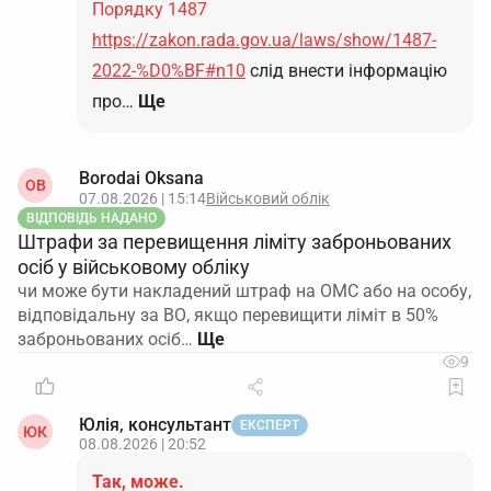
Порядку 1487
https://zakon.rada.gov.ua/laws/show/1487-
2022-%D0%BF#n10
слід внести інформацію
про…
Ще
Borodai Oksana
OB
07.08.2026 | 15:14
Військовий облік
ВІДПОВІДЬ НАДАНО
Штрафи за перевищення ліміту заброньованих
осіб у військовому обліку
чи може бути накладений штраф на ОМС або на особу,
відповідальну за ВО, якщо перевищити ліміт в 50%
заброньованих осіб…
9
Юлія, консультант
ЕКСПЕРТ
ЮК
08.08.2026 | 20:52
Так, може.