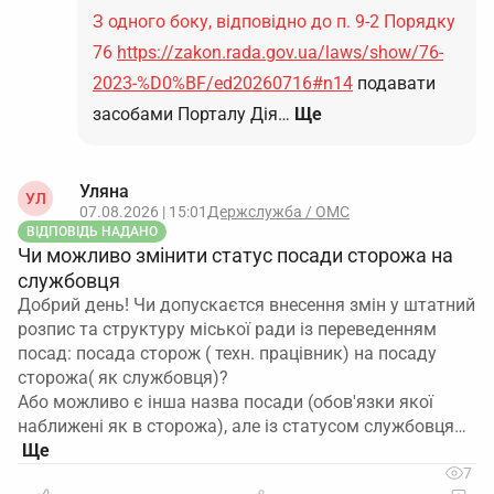
З одного боку, відповідно до п. 9-2 Порядку
76
https://zakon.rada.gov.ua/laws/show/76-
2023-%D0%BF/ed20260716#n14
подавати
засобами Порталу Дія…
Ще
Уляна
УЛ
07.08.2026 | 15:01
Держслужба / ОМС
ВІДПОВІДЬ НАДАНО
Чи можливо змінити статус посади сторожа на
службовця
Добрий день! Чи допускаєтся внесення змін у штатний
розпис та структуру міської ради із переведенням
посад: посада сторож ( техн. працівник) на посаду
сторожа( як службовця)?
Або можливо є інша назва посади (обов'язки якої
наближені як в сторожа), але із статусом службовця…
7