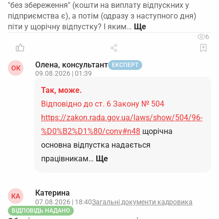
"без збереження" (кошти на виплату відпускних у
підприємства є), а потім (одразу з наступного дня)
піти у щорічну відпустку? І яким…
6
Олена, консультант
ЕКСПЕРТ
ОК
09.08.2026 | 01:39
Так, може.
Відповідно до ст. 6 Закону № 504
https://zakon.rada.gov.ua/laws/show/504/96-
%D0%B2%D1%80/conv#n48
щорічна
основна відпустка надається
працівникам…
Ще
Катерина
КА
07.08.2026 | 18:40
Загальні документи кадровика
ВІДПОВІДЬ НАДАНО