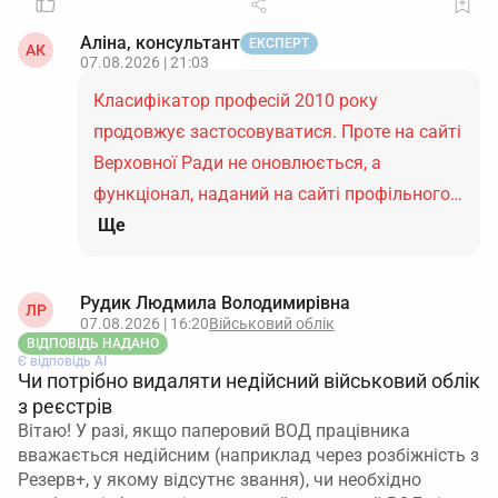
Аліна, консультант
ЕКСПЕРТ
АК
07.08.2026 | 21:03
Класифікатор професій 2010 року
продовжує застосовуватися. Проте на сайті
Верховної Ради не оновлюється, а
функціонал, наданий на сайті профільного…
Ще
Рудик Людмила Володимирівна
ЛР
07.08.2026 | 16:20
Військовий облік
ВІДПОВІДЬ НАДАНО
Є відповідь АІ
Чи потрібно видаляти недійсний військовий облік
з реєстрів
Вітаю! У разі, якщо паперовий ВОД працівника
вважається недійсним (наприклад через розбіжність з
Резерв+, у якому відсутнє звання), чи необхідно