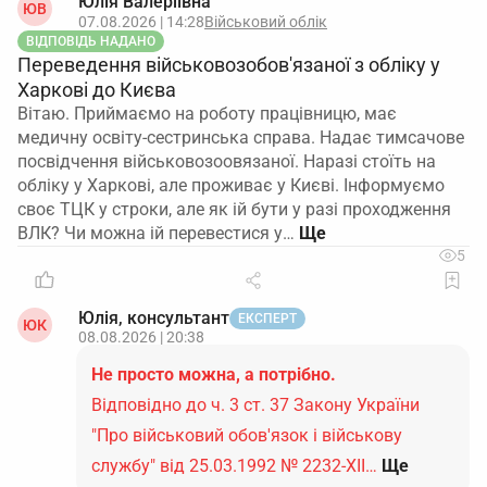
Юлія Валеріївна
ЮВ
07.08.2026 | 14:28
Військовий облік
ВІДПОВІДЬ НАДАНО
Переведення військовозобов'язаної з обліку у
Харкові до Києва
Вітаю. Приймаємо на роботу працівницю, має
медичну освіту-сестринська справа. Надає тимсачове
посвідчення військовозоовязаної. Наразі стоїть на
обліку у Харкові, але проживає у Києві. Інформуємо
своє ТЦК у строки, але як ій бути у разі проходження
ВЛК? Чи можна ій перевестися у…
5
Юлія, консультант
ЕКСПЕРТ
ЮК
08.08.2026 | 20:38
Не просто можна, а потрібно.
Відповідно до ч. 3 ст. 37 Закону України
"Про військовий обов'язок і військову
службу" від 25.03.1992 № 2232-ХІІ…
Ще