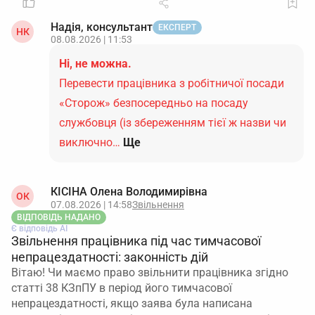
Надія, консультант
ЕКСПЕРТ
НК
08.08.2026 | 11:53
Ні, не можна.
Перевести працівника з робітничої посади
«Сторож» безпосередньо на посаду
службовця (із збереженням тієї ж назви чи
виключно…
Ще
КІСІНА Олена Володимирівна
ОК
07.08.2026 | 14:58
Звільнення
ВІДПОВІДЬ НАДАНО
Є відповідь АІ
Звільнення працівника під час тимчасової
непрацездатності: законність дій
Вітаю! Чи маємо право звільнити працівника згідно
статті 38 КЗпПУ в період його тимчасової
непрацездатності, якщо заява була написана