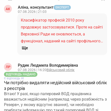
Аліна, консультант
ЕКСПЕРТ
АК
07.08.2026 | 21:03
Класифікатор професій 2010 року
продовжує застосовуватися. Проте на сайті
Верховної Ради не оновлюється, а
функціонал, наданий на сайті профільного…
Ще
Рудик Людмила Володимирівна
ЛР
07.08.2026 | 16:20
Військовий облік
ВІДПОВІДЬ НАДАНО
Є відповідь АІ
Чи потрібно видаляти недійсний військовий облік
з реєстрів
Вітаю! У разі, якщо паперовий ВОД працівника
вважається недійсним (наприклад через розбіжність з
Резерв+, у якому відсутнє звання), чи необхідно
прибрати інформацію про такий паперовий ВОД зі