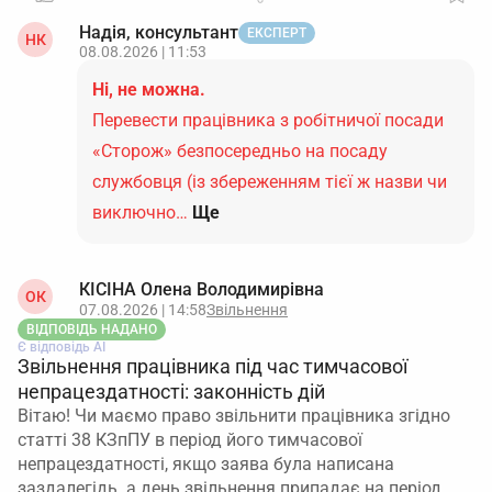
Надія, консультант
ЕКСПЕРТ
НК
08.08.2026 | 11:53
Ні, не можна.
Перевести працівника з робітничої посади
«Сторож» безпосередньо на посаду
службовця (із збереженням тієї ж назви чи
виключно…
Ще
КІСІНА Олена Володимирівна
ОК
07.08.2026 | 14:58
Звільнення
ВІДПОВІДЬ НАДАНО
Є відповідь АІ
Звільнення працівника під час тимчасової
непрацездатності: законність дій
Вітаю! Чи маємо право звільнити працівника згідно
статті 38 КЗпПУ в період його тимчасової
непрацездатності, якщо заява була написана
заздалегідь. а день звільнення припадає на період