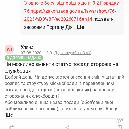
З одного боку, відповідно до п. 9-2 Порядку
76
https://zakon.rada.gov.ua/laws/show/76-
2023-%D0%BF/ed20260716#n14
подавати
засобами Порталу Дія…
Ще
Уляна
УЛ
07.08.2026 | 15:01
Держслужба / ОМС
ВІДПОВІДЬ НАДАНО
Чи можливо змінити статус посади сторожа на
службовця
Добрий день! Чи допускаєтся внесення змін у штатний
розпис та структуру міської ради із переведенням
посад: посада сторож ( техн. працівник) на посаду
сторожа( як службовця)?
Або можливо є інша назва посади (обов'язки якої
наближені як в сторожа), але із статусом службовця…
7