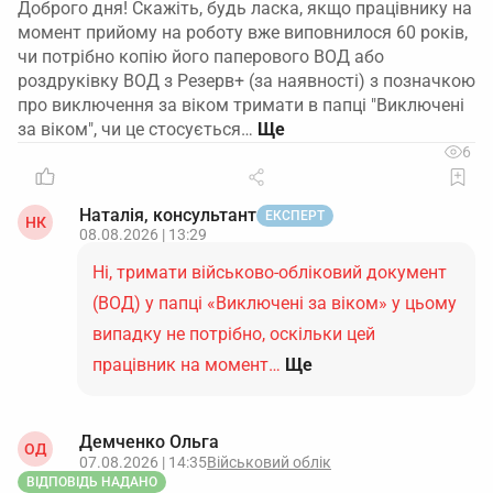
Доброго дня! Скажіть, будь ласка, якщо працівнику на
момент прийому на роботу вже виповнилося 60 років,
чи потрібно копію його паперового ВОД або
роздруківку ВОД з Резерв+ (за наявності) з позначкою
про виключення за віком тримати в папці "Виключені
за віком", чи це стосується…
6
Наталія, консультант
ЕКСПЕРТ
НК
08.08.2026 | 13:29
Ні, тримати військово-обліковий документ
(ВОД) у папці «Виключені за віком» у цьому
випадку не потрібно, оскільки цей
працівник на момент…
Ще
Демченко Ольга
ОД
07.08.2026 | 14:35
Військовий облік
ВІДПОВІДЬ НАДАНО