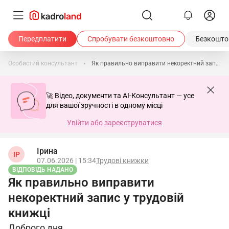
Передплатити
Спробувати безкоштовно
Безкоштов
Особистий консультант
Як правильно виправити некоректний запис у трудовій книжці
🚀 Відео, документи та AI-Консультант — усе
для вашої зручності в одному місці
Увійти або зареєструватися
Ірина
ІР
07.06.2026 | 15:34
Трудові книжки
ВІДПОВІДЬ НАДАНО
Як правильно виправити
некоректний запис у трудовій
книжці
Доброго дня.