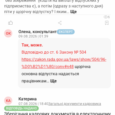
"без збереження" (кошти на виплату відпускних у
підприємства є), а потім (одразу з наступного дня)
піти у щорічну відпустку? І яким…
6
Олена, консультант
ЕКСПЕРТ
ОК
09.08.2026 | 01:39
Так, може.
Відповідно до ст. 6 Закону № 504
https://zakon.rada.gov.ua/laws/show/504/96-
%D0%B2%D1%80/conv#n48
щорічна
основна відпустка надається
працівникам…
Ще
Катерина
КА
07.08.2026 | 18:40
Загальні документи кадровика
ВІДПОВІДЬ НАДАНО
Зберігання кадрових документів в електронному