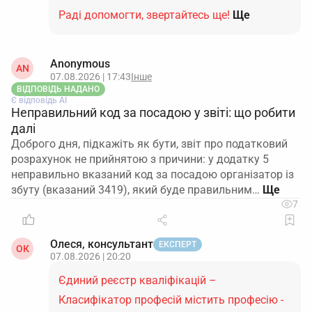
Раді допомогти, звертайтесь ще!
Ще
Anonymous
AN
07.08.2026 | 17:43
Інше
ВІДПОВІДЬ НАДАНО
Є відповідь АІ
Неправильний код за посадою у звіті: що робити
далі
Доброго дня, підкажіть як бути, звіт про податковий
розрахунок не прийнятою з причини: у додатку 5
неправильно вказаний код за посадою організатор із
збуту (вказаний 3419), який буде правильним…
7
Олеся, консультант
ЕКСПЕРТ
ОК
07.08.2026 | 20:20
Єдиний реєстр кваліфікацій –
Класифікатор професій містить професію -