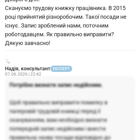
Скануємо трудову книжку працівника. В 2015
році прийнятий різноробочим. Такої посади не
існує. Запис зроблений нами, поточним
роботодавцем. Як правильно виправити?
Дякую завчасно!
Надія, консультант
ЕКСПЕРТ
07.06.2026 | 22:42
Потрібно визнати запис недійсним.
Щоб правильно виправити помилку в
паперовій трудовій книжці перед її
скануванням, вам необхідно визнати
попередній запис недійсним і внести
правильну назву посади відповідно до