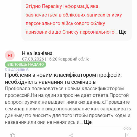
Згідно Переліку інформації, яка
зазначається в облікових записах списку
персонального військового обліку
призовників до Списку персонального…
Ще
Ніна Іванівна
НІ
07.08.2026 | 16:20
Кадровий облік
ВІДПОВІДЬ НАДАНО
Є відповідь АІ
Проблеми з новим класифікатором професій:
необхідність навчання та семінарів
Пробовала пользоваться новым классификатором
профессий.Ни на один запрос не дает ответа.Простой
вопрос-грузчик не выдает никаких данных.Проведите
семинар прямо с видеопоказывание как запрашивать
данные,что вносить для того чтобы проверить коды и
названия.или они не менялись и…
6