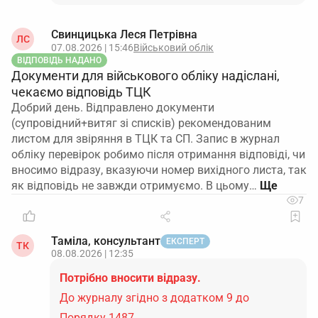
Свинцицька Леся Петрівна
ЛС
07.08.2026 | 15:46
Військовий облік
ВІДПОВІДЬ НАДАНО
Документи для військового обліку надіслані,
чекаємо відповідь ТЦК
Добрий день. Відправлено документи
(супровідний+витяг зі списків) рекомендованим
листом для звіряння в ТЦК та СП. Запис в журнал
обліку перевірок робимо після отримання відповіді, чи
вносимо відразу, вказуючи номер вихідного листа, так
як відповідь не завжди отримуємо. В цьому…
7
Таміла, консультант
ЕКСПЕРТ
ТК
08.08.2026 | 12:35
Потрібно вносити відразу.
До журналу згідно з додатком 9 до
Порядку 1487