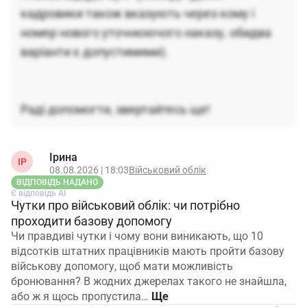
кадровики також вказують через кому і
номер нового уточнюючого наказу, обидва
варіанти є допустимими).
Раді допомогти, звертайтесь ще!
Ірина
ІР
08.08.2026 | 18:03
Військовий облік
ВІДПОВІДЬ НАДАНО
Є відповідь АІ
Чутки про військовий облік: чи потрібно
проходити базову допомогу
Чи правдиві чутки і чому вони виникають, що 10
відсотків штатних працівників мають пройти базову
військову допомогу, щоб мати можливість
бронювання? В жодних джерелах такого не знайшла,
або ж я щось пропустила…