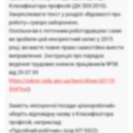
Класифікатора професій (ДК 003:2010).
Закреслювати текст у розділі «Відомості про
роботу» суворо заборонено.
Оскільки ви є поточним роботодавцем і саме
ви зробили цей некоректний запис у 2015
році, ви маєте повне право самостійно внести
виправлення. (Інструкція про порядок
ведення трудових книжок працівників №58
від 29.07.93
https://zakon.rada.gov.ua/laws/show/z0110-
93#Text
)
Замість неіснуючої посади «різноробочий»
оберіть відповідну назву з Класифікатора
професій, наприклад:
«Підсобний робітник» (код КП 9322)