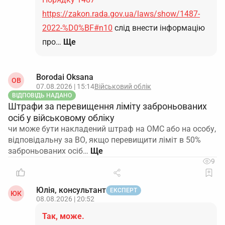
https://zakon.rada.gov.ua/laws/show/1487-
2022-%D0%BF#n10
слід внести інформацію
про…
Ще
Borodai Oksana
OB
07.08.2026 | 15:14
Військовий облік
ВІДПОВІДЬ НАДАНО
Штрафи за перевищення ліміту заброньованих
осіб у військовому обліку
чи може бути накладений штраф на ОМС або на особу,
відповідальну за ВО, якщо перевищити ліміт в 50%
заброньованих осіб…
9
Юлія, консультант
ЕКСПЕРТ
ЮК
08.08.2026 | 20:52
Так, може.