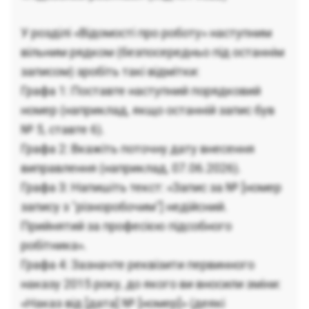
У розділі «Відомості про роботу» наступним
вільним рядком (безпосередньо під останнім
записом) зробіть такі відмітки:
Графа 1: Поставте наступний порядковий
номер (наприклад, якщо останній запис був
№ 5, ставте 6).
Графа 2: Вкажіть поточну дату внесення
виправлення (наприклад, 07.06.2026).
Графа 3: Напишіть текст: «Запис за № [номер
запису з "різноробочим"] недійсний.
Прийнятий за професією підсобного
робітника».
Графа 4: Зазначте реквізити первинного
наказу 2015 року, до якого ви вносили зміни:
«Наказ від [дата] № [номер]» (деякі