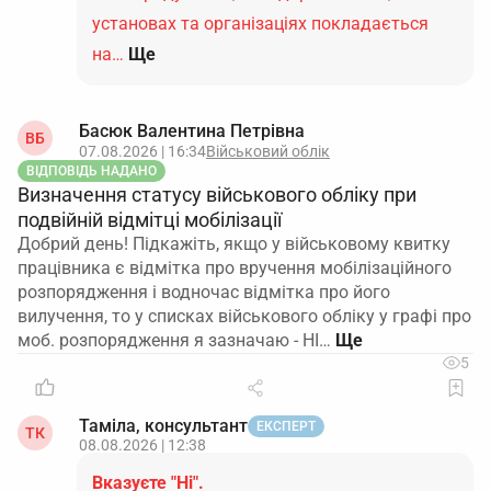
установах та організаціях покладається
на…
Ще
Басюк Валентина Петрівна
ВБ
07.08.2026 | 16:34
Військовий облік
ВІДПОВІДЬ НАДАНО
Визначення статусу військового обліку при
подвійній відмітці мобілізації
Добрий день! Підкажіть, якщо у військовому квитку
працівника є відмітка про вручення мобілізаційного
розпорядження і водночас відмітка про його
вилучення, то у списках військового обліку у графі про
моб. розпорядження я зазначаю - НІ…
5
Таміла, консультант
ЕКСПЕРТ
ТК
08.08.2026 | 12:38
Вказуєте "Ні".