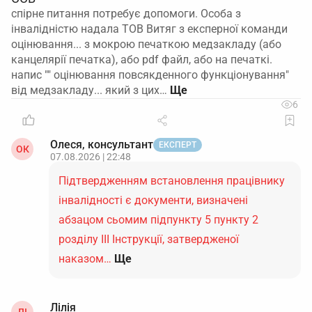
спірне питання потребує допомоги. Особа з
інвалідністю надала ТОВ Витяг з експерної команди
оцінювання... з мокрою печаткою медзакладу (або
канцелярії печатка), або pdf файл, або на печаткі.
напис "" оцінювання повсякденного функціонування"
від медзакладу... який з цих…
6
Олеся, консультант
ЕКСПЕРТ
ОК
07.08.2026 | 22:48
Підтвердженням встановлення працівнику
інвалідності є документи, визначені
абзацом сьомим підпункту 5 пункту 2
розділу ІІІ Інструкції, затвердженої
наказом…
Ще
Лілія