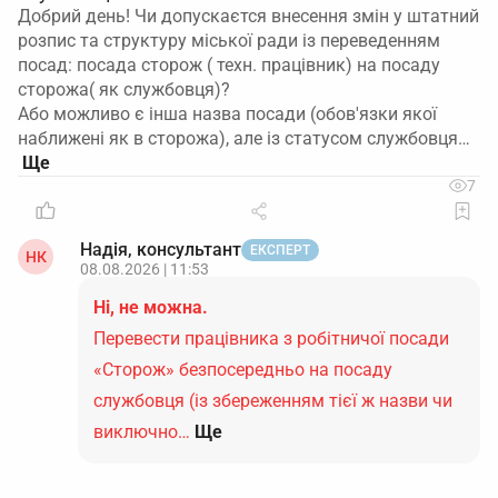
Добрий день! Чи допускаєтся внесення змін у штатний
розпис та структуру міської ради із переведенням
посад: посада сторож ( техн. працівник) на посаду
сторожа( як службовця)?
Або можливо є інша назва посади (обов'язки якої
наближені як в сторожа), але із статусом службовця…
7
Надія, консультант
ЕКСПЕРТ
НК
08.08.2026 | 11:53
Ні, не можна.
Перевести працівника з робітничої посади
«Сторож» безпосередньо на посаду
службовця (із збереженням тієї ж назви чи
виключно…
Ще