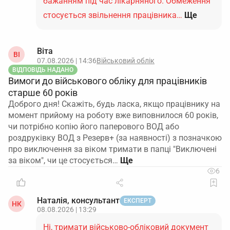
бажанням під час лікарняного. Обмеження
стосується звільнення працівника…
Ще
Віта
ВІ
07.08.2026 | 14:36
Військовий облік
ВІДПОВІДЬ НАДАНО
Вимоги до військового обліку для працівників
старше 60 років
Доброго дня! Скажіть, будь ласка, якщо працівнику на
момент прийому на роботу вже виповнилося 60 років,
чи потрібно копію його паперового ВОД або
роздруківку ВОД з Резерв+ (за наявності) з позначкою
про виключення за віком тримати в папці "Виключені
за віком", чи це стосується…
6
Наталія, консультант
ЕКСПЕРТ
НК
08.08.2026 | 13:29
Ні, тримати військово-обліковий документ