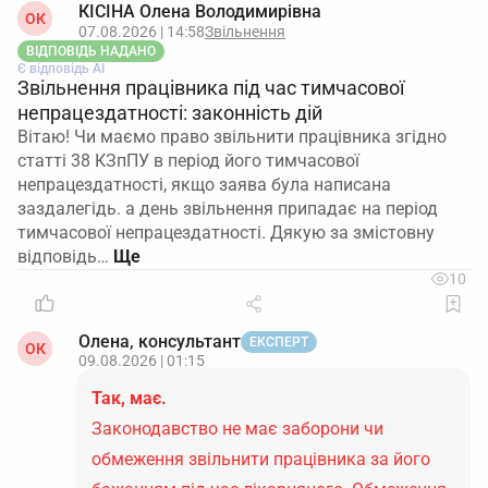
КІСІНА Олена Володимирівна
ОК
07.08.2026 | 14:58
Звільнення
ВІДПОВІДЬ НАДАНО
Є відповідь АІ
Звільнення працівника під час тимчасової
непрацездатності: законність дій
Вітаю! Чи маємо право звільнити працівника згідно
статті 38 КЗпПУ в період його тимчасової
непрацездатності, якщо заява була написана
заздалегідь. а день звільнення припадає на період
тимчасової непрацездатності. Дякую за змістовну
відповідь…
10
Олена, консультант
ЕКСПЕРТ
ОК
09.08.2026 | 01:15
Так, має.
Законодавство не має заборони чи
обмеження звільнити працівника за його