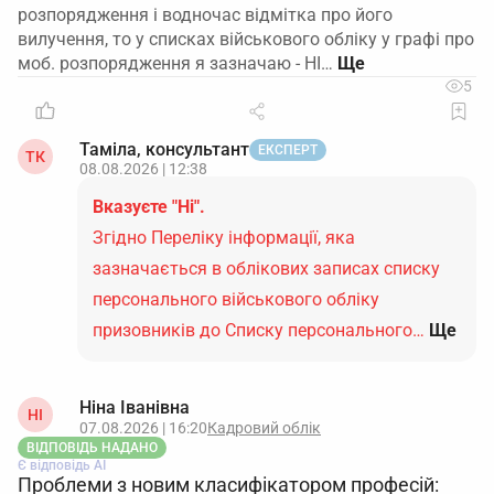
розпорядження і водночас відмітка про його
вилучення, то у списках військового обліку у графі про
моб. розпорядження я зазначаю - НІ…
5
Таміла, консультант
ЕКСПЕРТ
ТК
08.08.2026 | 12:38
Вказуєте "Ні".
Згідно Переліку інформації, яка
зазначається в облікових записах списку
персонального військового обліку
призовників до Списку персонального…
Ще
Ніна Іванівна
НІ
07.08.2026 | 16:20
Кадровий облік
ВІДПОВІДЬ НАДАНО
Є відповідь АІ
Проблеми з новим класифікатором професій: