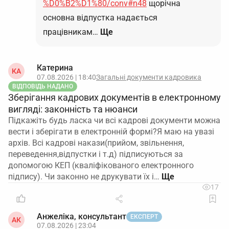
%D0%B2%D1%80/conv#n48
щорічна
основна відпустка надається
працівникам…
Ще
Катерина
КА
07.08.2026 | 18:40
Загальні документи кадровика
ВІДПОВІДЬ НАДАНО
Зберігання кадрових документів в електронному
вигляді: законність та нюанси
Підкажіть будь ласка чи всі кадрові документи можна
вести і зберігати в електронній формі?Я маю на увазі
архів. Всі кадрові накази(прийом, звільнення,
переведення,відпустки і т.д) підписуються за
допомогою КЕП (кваліфікованого електронного
підпису). Чи законно не друкувати їх і…
17
Анжеліка, консультант
ЕКСПЕРТ
АК
07.08.2026 | 23:04