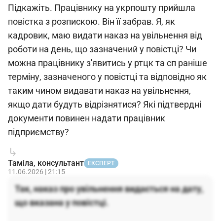
Підкажіть. Працівнику на укрпошту прийшла
повістка з розпискою. Він її забрав. Я, як
кадровик, маю видати наказ на увільнення від
роботи на день, що зазначений у повістці? Чи
можна працівнику з'явитись у ртцк та сп раніше
терміну, зазначеного у повістці та відповідно як
таким чином видавати наказ на увільнення,
якщо дати будуть відрізнятися? Які підтвердні
документи повинен надати працівник
підприємству?
Таміла, консультант
ЕКСПЕРТ
11.06.2026 | 21:15
Так, наказ про увільнення видається на дату,
що вказана у повістці.