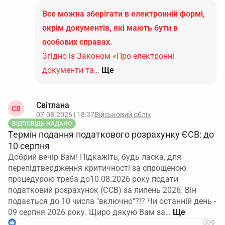
Все можна зберігати в електронній формі,
окрім документів, які мають бути в
особових справах.
Згідно із Законом «Про електронні
документи та…
Ще
Світлана
СВ
07.08.2026 | 18:37
Військовий облік
ВІДПОВІДЬ НАДАНО
Термін подання податкового розрахунку ЄСВ: до
10 серпня
Добрий вечір Вам! Підкажіть, будь ласка, для
перепідтвердження критичності за спрощеною
процедурою треба до10.08.2026 року подати
податковий розрахунок (ЄСВ) за липень 2026. Він
подається до 10 числа "включно"?!? Чи останній день -
09 серпня 2026 року. Щиро дякую Вам за…
1
9