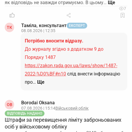
як відповідь не завжди отримуємо. В цьому…
7
Таміла, консультант
ЕКСПЕРТ
ТК
08.08.2026 | 12:35
Потрібно вносити відразу.
До журналу згідно з додатком 9 до
Порядку 1487
https://zakon.rada.gov.ua/laws/show/1487-
2022-%D0%BF#n10
слід внести інформацію
про…
Ще
Borodai Oksana
OB
07.08.2026 | 15:14
Військовий облік
ВІДПОВІДЬ НАДАНО
Штрафи за перевищення ліміту заброньованих
осіб у військовому обліку