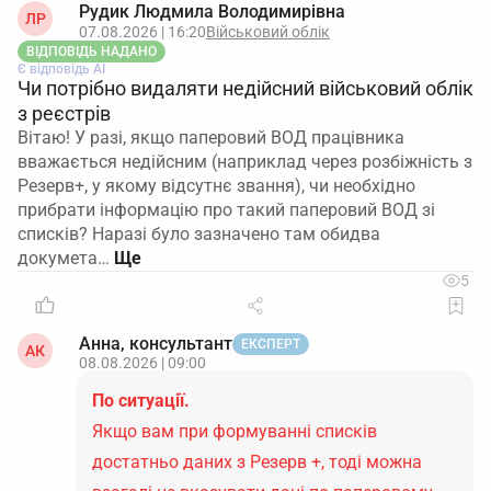
Рудик Людмила Володимирівна
ЛР
07.08.2026 | 16:20
Військовий облік
ВІДПОВІДЬ НАДАНО
Є відповідь АІ
Чи потрібно видаляти недійсний військовий облік
з реєстрів
Вітаю! У разі, якщо паперовий ВОД працівника
вважається недійсним (наприклад через розбіжність з
Резерв+, у якому відсутнє звання), чи необхідно
прибрати інформацію про такий паперовий ВОД зі
списків? Наразі було зазначено там обидва
докумета…
5
Анна, консультант
ЕКСПЕРТ
АК
08.08.2026 | 09:00
По ситуації.
Якщо вам при формуванні списків
достатньо даних з Резерв +, тоді можна