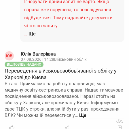
Ігнорувати даний запит не варто. Якщо
справа вже порушена, то розслідування
відбудеться. Тому надавайте документи
чітко по запиту.
…
Ще
Юлія Валеріївна
ЮВ
07.08.2026 | 14:28
Військовий облік
ВІДПОВІДЬ НАДАНО
Переведення військовозобов'язаної з обліку у
Харкові до Києва
Вітаю. Приймаємо на роботу працівницю, має
медичну освіту-сестринська справа. Надає тимсачове
посвідчення військовозоовязаної. Наразі стоїть на
обліку у Харкові, але проживає у Києві. Інформуємо
своє ТЦК у строки, але як ій бути у разі проходження
ВЛК? Чи можна ій перевестися у…
5