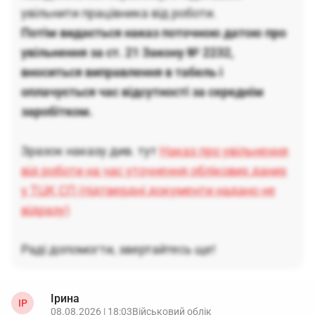
увільнити працівника від роботи.
Потім видається наказ поточною датою про
увільнення за ст. 21 Закону № 2232,
вноситься виправлення в табель і
оплачується час відсутності за середнім
заробітком.
Зразок наказу див. тут
Наказ про увільнення
від роботи на час уточнення облікових даних
у ТЦК СП (підтвердні документи надано не
відразу)
Раді допомогти, звертайтесь ще!
Ірина
ІР
08.08.2026 | 18:03
Військовий облік