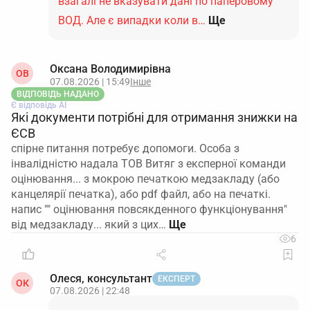
взагалі не вказувати дані по паперовому
ВОД. Але є випадки коли в…
Ще
Оксана Володимирівна
ОВ
07.08.2026 | 15:49
Інше
ВІДПОВІДЬ НАДАНО
Є відповідь АІ
Які документи потрібні для отримання знижки на
ЄСВ
спірне питання потребує допомоги. Особа з
інвалідністю надала ТОВ Витяг з експерної команди
оцінювання... з мокрою печаткою медзакладу (або
канцелярії печатка), або pdf файл, або на печаткі.
напис "" оцінювання повсякденного функціонування"
від медзакладу... який з цих…
6
Олеся, консультант
ЕКСПЕРТ
ОК
07.08.2026 | 22:48