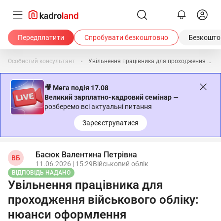
Передплатити
Спробувати безкоштовно
Безкоштов
Особистий консультант
Увільнення працівника для проходження військового обліку: нюанси оформлення
🎥 Мега подія 17.08
Великий зарплатно-кадровий семінар
—
розберемо всі актуальні питання
Зареєструватися
Басюк Валентина Петрівна
ВБ
11.06.2026 | 15:29
Військовий облік
ВІДПОВІДЬ НАДАНО
Увільнення працівника для
проходження військового обліку:
нюанси оформлення