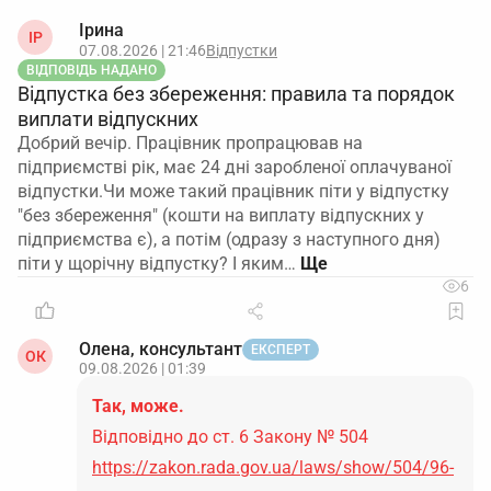
Ірина
ІР
07.08.2026 | 21:46
Відпустки
ВІДПОВІДЬ НАДАНО
Відпустка без збереження: правила та порядок
виплати відпускних
Добрий вечір. Працівник пропрацював на
підприємстві рік, має 24 дні заробленої оплачуваної
відпустки.Чи може такий працівник піти у відпустку
"без збереження" (кошти на виплату відпускних у
підприємства є), а потім (одразу з наступного дня)
піти у щорічну відпустку? І яким…
6
Олена, консультант
ЕКСПЕРТ
ОК
09.08.2026 | 01:39
Так, може.
Відповідно до ст. 6 Закону № 504
https://zakon.rada.gov.ua/laws/show/504/96-