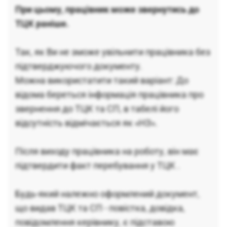
При цьому, працівник може звернутись до
ТЦК раніше.
Так, як Ви не зможе увільнити працівника без
підтверджуючого документу.
Можна використатити такий варіант: До
відома береться інформація працівника про
звернення до ТЦК та СП, в табелі його
відсутність відмічається як «НЗ».
Після виходу працівника на роботу, він має
підтвердити факт перебування у ТЦК .
Будь-який належно оформлений документ,
що видав ТЦК та СП - повістка, довідка,
повідомлення керівнику, є підставою