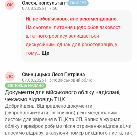
Олеся, консультант
ЕКСПЕРТ
ОК
07.08.2026 | 17:50
Ні, не обов'язково, але рекомендовано.
На сьогодні питання щодо обов'язковості
штатного розпису залишається
дискусійним, однак для роботодавців, у
тому…
Ще
Свинцицька Леся Петрівна
ЛС
07.08.2026 | 15:46
Військовий облік
ВІДПОВІДЬ НАДАНО
Документи для військового обліку надіслані,
чекаємо відповідь ТЦК
Добрий день. Відправлено документи
(супровідний+витяг зі списків) рекомендованим
листом для звіряння в ТЦК та СП. Запис в журнал
обліку перевірок робимо після отримання відповіді, чи
вносимо відразу, вказуючи номер вихідного листа, так