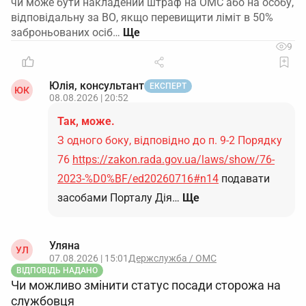
чи може бути накладений штраф на ОМС або на особу,
відповідальну за ВО, якщо перевищити ліміт в 50%
заброньованих осіб…
9
Юлія, консультант
ЕКСПЕРТ
ЮК
08.08.2026 | 20:52
Так, може.
З одного боку, відповідно до п. 9-2 Порядку
76
https://zakon.rada.gov.ua/laws/show/76-
2023-%D0%BF/ed20260716#n14
подавати
засобами Порталу Дія…
Ще
Уляна
УЛ
07.08.2026 | 15:01
Держслужба / ОМС
ВІДПОВІДЬ НАДАНО
Чи можливо змінити статус посади сторожа на
службовця