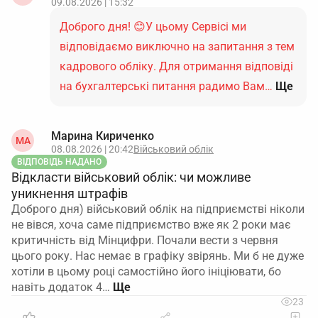
09.08.2026 | 15:32
Доброго дня! 😊У цьому Сервісі ми
відповідаємо виключно на запитання з тем
кадрового обліку. Для отримання відповіді
на бухгалтерські питання радимо Вам…
Ще
Марина Кириченко
МА
08.08.2026 | 20:42
Військовий облік
ВІДПОВІДЬ НАДАНО
Відкласти військовий облік: чи можливе
уникнення штрафів
Доброго дня) військовий облік на підприємстві ніколи
не вівся, хоча саме підприємство вже як 2 роки має
критичність від Мінцифри. Почали вести з червня
цього року. Нас немає в графіку звірянь. Ми б не дуже
хотіли в цьому році самостійно його ініціювати, бо
навіть додаток 4…
23