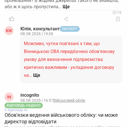
бронювання? В жодних джерелах такого не знайшла,
або ж я щось пропустила…
19
Юлія, консультант
ЕКСПЕРТ
ЮК
08.08.2026 | 19:06
Можливо, чутки пов'язані з тим, що
Вінницькою ОВА передбачено обов'язкову
умову для визначення підприємства
критично важливим - укладення договору
на…
Ще
incognito
IN
08.08.2026 | 16:57
Військовий облік
ВІДПОВІДЬ НАДАНО
Є відповідь АІ
Обов'язки ведення військового обліку: чи може
директор відповідати