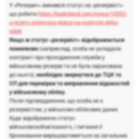
У «Резерв+» змінився статус на «резервіст»:
що робити
https://kadroland.com/news/10552-
u-rezerv-zminivsya-status-na-rezervist-shho-
robiti
Якщо ж статус «резервіст» відображається
помилково
(наприклад, особа не укладала
контракт про проходження служби у
військовому резерві та не була зарахована
до нього),
необхідно звернутися до ТЦК та
СП для перевірки та виправлення відомостей
у військовому обліку.
Після підтвердження, що особа не є
резервістом, у військово-облікових даних
буде відображено статус
військовозобов'язаного, і питання її
бронювання вирішуватиметься на загальних