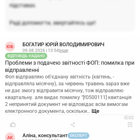
підставах.
Раді допомогти, звертайтесь ще!
БОГАТИР ЮРІЙ ВОЛОДИМИРОВИЧ
ЮБ
09.08.2026 | 13:54
Інше
ВІДПОВІДЬ НАДАНО
Проблеми з подачею звітності ФОП: помилка при
відправленні
Фоп відправляю об'єднану звітність (квітень, -
відправляла місячну), за червень травень зараз вже
не дає змогу відправити місячну, тож відправляю
квартальну. але видає помилку "[f0500111] квитанція
2 непринятий документ не відповідає всім вимогам
електронного документа, оскільки…
22
Аліна, консультант
ЕКСПЕРТ
АК