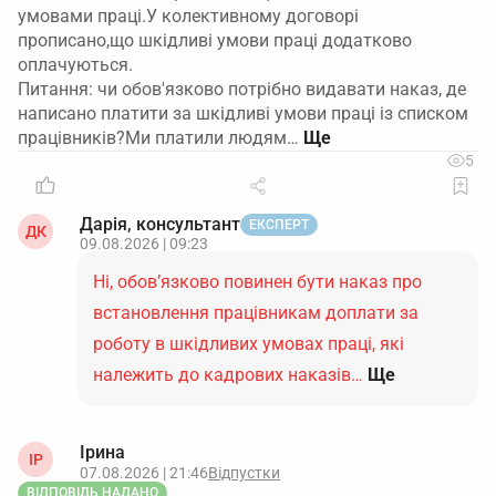
умовами праці.У колективному договорі
прописано,що шкідливі умови праці додатково
оплачуються.
Питання: чи обов'язково потрібно видавати наказ, де
написано платити за шкідливі умови праці із списком
працівників?Ми платили людям…
5
Дарія, консультант
ЕКСПЕРТ
ДК
09.08.2026 | 09:23
Ні, обов’язково повинен бути наказ про
встановлення працівникам доплати за
роботу в шкідливих умовах праці, які
належить до кадрових наказів…
Ще
Ірина
ІР
07.08.2026 | 21:46
Відпустки
ВІДПОВІДЬ НАДАНО