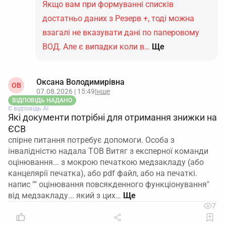
Якщо вам при формуванні списків
достатньо даних з Резерв +, тоді можна
взагалі не вказувати дані по паперовому
ВОД. Але є випадки коли в…
Ще
Оксана Володимирівна
ОВ
07.08.2026 | 15:49
Інше
ВІДПОВІДЬ НАДАНО
Є відповідь АІ
Які документи потрібні для отримання знижки на
ЄСВ
спірне питання потребує допомоги. Особа з
інвалідністю надала ТОВ Витяг з експерної команди
оцінювання... з мокрою печаткою медзакладу (або
канцелярії печатка), або pdf файл, або на печаткі.
напис "" оцінювання повсякденного функціонування"
від медзакладу... який з цих…
7