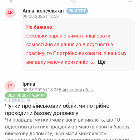
Анна, консультант
ЕКСПЕРТ
АК
09.08.2026 | 12:59
Не бажано.
Оскільки зараз є вимога ініціювати
самостійно звіряння за відсутності в
графіку, то її потрібно виконати. У вашому
випадку маючи критичність…
Ще
Ірина
ІР
08.08.2026 | 18:03
Військовий облік
ВІДПОВІДЬ НАДАНО
Є відповідь АІ
Чутки про військовий облік: чи потрібно
проходити базову допомогу
Чи правдиві чутки і чому вони виникають, що 10
відсотків штатних працівників мають пройти базову
військову допомогу, щоб мати можливість