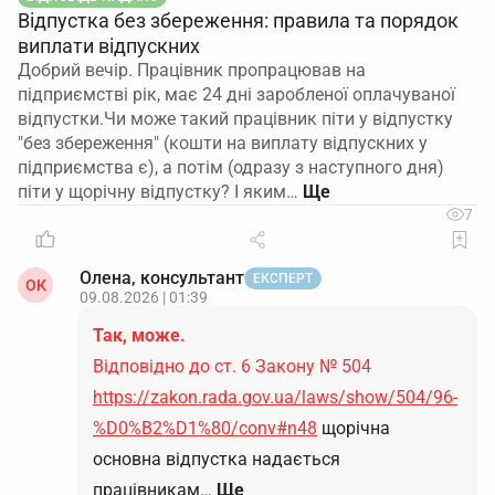
Відпустка без збереження: правила та порядок
виплати відпускних
Добрий вечір. Працівник пропрацював на
підприємстві рік, має 24 дні заробленої оплачуваної
відпустки.Чи може такий працівник піти у відпустку
"без збереження" (кошти на виплату відпускних у
підприємства є), а потім (одразу з наступного дня)
піти у щорічну відпустку? І яким…
7
Олена, консультант
ЕКСПЕРТ
ОК
09.08.2026 | 01:39
Так, може.
Відповідно до ст. 6 Закону № 504
https://zakon.rada.gov.ua/laws/show/504/96-
%D0%B2%D1%80/conv#n48
щорічна
основна відпустка надається
працівникам…
Ще