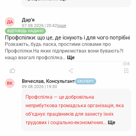
Дар’я
ДА
07.08.2026 | 20:42
Інше
ВІДПОВІДЬ НАДАНО
Профспілки: що це, де існують і для чого потрібні
Розкажіть, будь ласка, простими словами про
Профспілки.На яких підприємствах вони бувають?І
нащо взагалі профспілка…
6
Вячеслав, Консультант
ЕКСПЕРТ
ВК
09.08.2026 | 19:30
Профспілка — це добровільна
неприбуткова громадська організація, яка
об’єднує працівників для захисту їхніх
трудових і соціально-економічних…
Ще