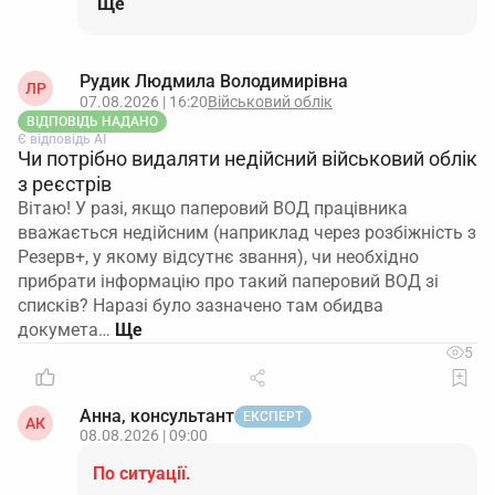
Ще
Рудик Людмила Володимирівна
ЛР
07.08.2026 | 16:20
Військовий облік
ВІДПОВІДЬ НАДАНО
Є відповідь АІ
Чи потрібно видаляти недійсний військовий облік
з реєстрів
Вітаю! У разі, якщо паперовий ВОД працівника
вважається недійсним (наприклад через розбіжність з
Резерв+, у якому відсутнє звання), чи необхідно
прибрати інформацію про такий паперовий ВОД зі
списків? Наразі було зазначено там обидва
докумета…
5
Анна, консультант
ЕКСПЕРТ
АК
08.08.2026 | 09:00
По ситуації.