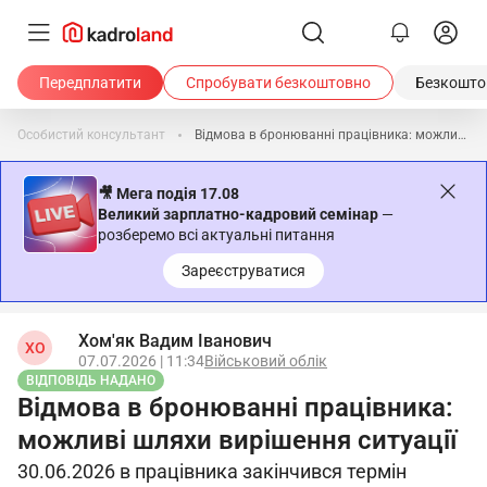
Передплатити
Спробувати безкоштовно
Безкоштов
Особистий консультант
Відмова в бронюванні працівника: можливі шляхи вирішення ситуації
🎥 Мега подія 17.08
Великий зарплатно-кадровий семінар
—
розберемо всі актуальні питання
Зареєструватися
Хом'як Вадим Іванович
ХО
07.07.2026 | 11:34
Військовий облік
ВІДПОВІДЬ НАДАНО
Відмова в бронюванні працівника:
можливі шляхи вирішення ситуації
30.06.2026 в працівника закінчився термін