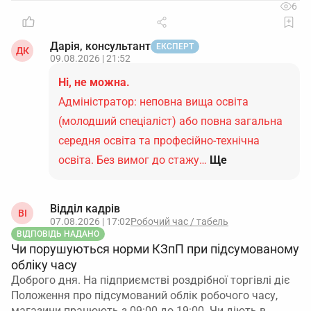
6
Дарія, консультант
ЕКСПЕРТ
ДК
09.08.2026 | 21:52
Ні, не можна.
Адміністратор: неповна вища освіта
(молодший спеціаліст) або повна загальна
середня освіта та професійно-технічна
освіта. Без вимог до стажу…
Ще
Відділ кадрів
ВІ
07.08.2026 | 17:02
Робочий час / табель
ВІДПОВІДЬ НАДАНО
Чи порушуються норми КЗпП при підсумованому
обліку часу
Доброго дня. На підприємстві роздрібної торгівлі діє
Положення про підсумований облік робочого часу,
магазини працюють з 09:00 до 19:00. Чи діють в