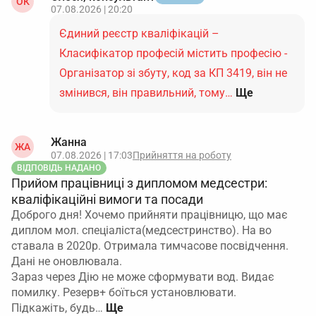
ОК
07.08.2026 | 20:20
Єдиний реєстр кваліфікацій –
Класифікатор професій містить професію -
Організатор зі збуту, код за КП 3419, він не
змінився, він правильний, тому…
Ще
Жанна
ЖА
07.08.2026 | 17:03
Прийняття на роботу
ВІДПОВІДЬ НАДАНО
Прийом працівниці з дипломом медсестри:
кваліфікаційні вимоги та посади
Доброго дня! Хочемо прийняти працівницю, що має
диплом мол. спеціаліста(медсестринство). На во
ставала в 2020р. Отримала тимчасове посвідчення.
Дані не оновлювала.
Зараз через Дію не може сформувати вод. Видає
помилку. Резерв+ боїться установлювати.
Підкажіть, будь…