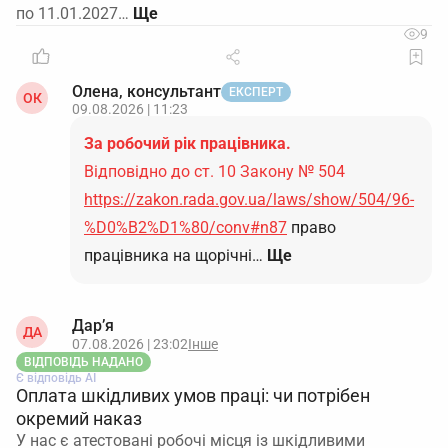
по 11.01.2027…
9
Олена, консультант
ЕКСПЕРТ
ОК
09.08.2026 | 11:23
За робочий рік працівника.
Відповідно до ст. 10 Закону № 504
https://zakon.rada.gov.ua/laws/show/504/96-
%D0%B2%D1%80/conv#n87
право
працівника на щорічні…
Ще
Дар’я
ДА
07.08.2026 | 23:02
Інше
ВІДПОВІДЬ НАДАНО
Є відповідь АІ
Оплата шкідливих умов праці: чи потрібен
окремий наказ
У нас є атестовані робочі місця із шкідливими