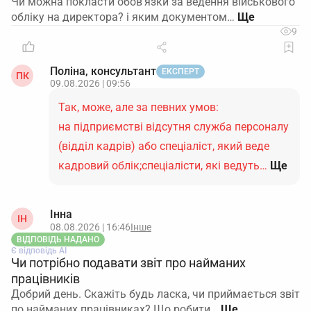
Чи можна покласти обов'язки за ведення військового
обліку на директора? і яким документом…
9
Поліна, консультант
ЕКСПЕРТ
ПК
09.08.2026 | 09:56
Так, може, але за певних умов:
на підприємстві відсутня служба персоналу
(відділ кадрів) або спеціаліст, який веде
кадровий облік;спеціалісти, які ведуть…
Ще
Інна
ІН
08.08.2026 | 16:46
Інше
ВІДПОВІДЬ НАДАНО
Є відповідь АІ
Чи потрібно подавати звіт про найманих
працівників
Добрий день. Скажіть будь ласка, чи приймається звіт
по найманих працівниках? Що робити…