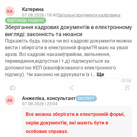
Катерина
КА
07.08.2026 | 18:40
Загальні документи кадровика
ВІДПОВІДЬ НАДАНО
Зберігання кадрових документів в електронному
вигляді: законність та нюанси
Підкажіть будь ласка чи всі кадрові документи можна
вести і зберігати в електронній формі?Я маю на увазі
архів. Всі кадрові накази(прийом, звільнення,
переведення,відпустки і т.д) підписуються за
допомогою КЕП (кваліфікованого електронного
підпису). Чи законно не друкувати їх і…
18
Анжеліка, консультант
ЕКСПЕРТ
АК
07.08.2026 | 23:04
Все можна зберігати в електронній формі,
окрім документів, які мають бути в
особових справах.