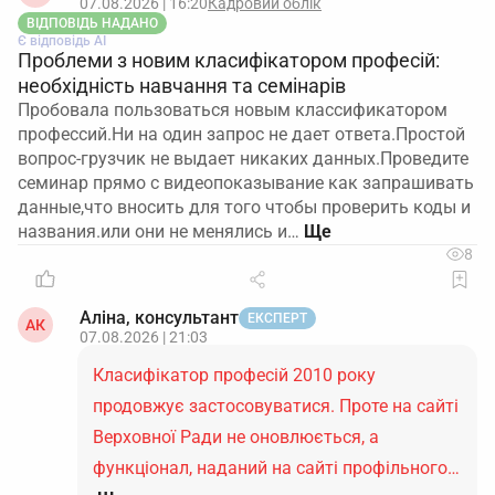
07.08.2026 | 16:20
Кадровий облік
ВІДПОВІДЬ НАДАНО
Є відповідь АІ
Проблеми з новим класифікатором професій:
необхідність навчання та семінарів
Пробовала пользоваться новым классификатором
профессий.Ни на один запрос не дает ответа.Простой
вопрос-грузчик не выдает никаких данных.Проведите
семинар прямо с видеопоказывание как запрашивать
данные,что вносить для того чтобы проверить коды и
названия.или они не менялись и…
8
Аліна, консультант
ЕКСПЕРТ
АК
07.08.2026 | 21:03
Класифікатор професій 2010 року
продовжує застосовуватися. Проте на сайті
Верховної Ради не оновлюється, а
функціонал, наданий на сайті профільного…