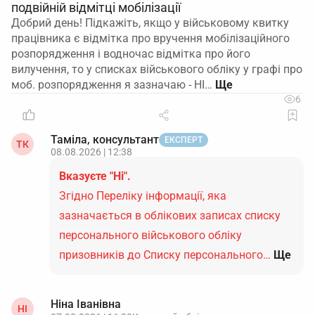
подвійній відмітці мобілізації
Добрий день! Підкажіть, якщо у військовому квитку
працівника є відмітка про вручення мобілізаційного
розпорядження і водночас відмітка про його
вилучення, то у списках військового обліку у графі про
моб. розпорядження я зазначаю - НІ…
6
Таміла, консультант
ЕКСПЕРТ
ТК
08.08.2026 | 12:38
Вказуєте "Ні".
Згідно Переліку інформації, яка
зазначається в облікових записах списку
персонального військового обліку
призовників до Списку персонального…
Ще
Ніна Іванівна
НІ