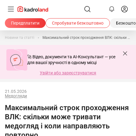
Передплатити
Спробувати безкоштовно
Безкоштов
Новини та статті
Максимальний строк проходження ВЛК: скільки може тривати медогляд і коли направляють повторно
🚀 Відео, документи та AI-Консультант — усе
для вашої зручності в одному місці
Увійти або зареєструватися
21.05.2026
Медогляди
Максимальний строк проходження
ВЛК: скільки може тривати
медогляд і коли направляють
повторно