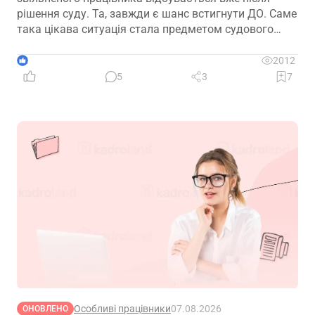
рішення суду. Та, завжди є шанс встигнути ДО. Саме
така цікава ситуація стала предметом судового
спору, коли роботодавець з власної ініціативи
скасував помилково виданий наказ про звільнення.
1
2012
Розберемо її докладно
5
3
7
Особливі працівники
07.08.2026
ОНОВЛЕНО