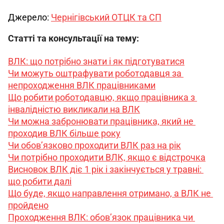
Джерело: 
Чернігівський ОТЦК та СП
Статті та консультації на тему:
ВЛК: що потрібно знати і як підготуватися
Чи можуть оштрафувати роботодавця за 
непроходження ВЛК працівниками
Що робити роботодавцю, якщо працівника з 
інвалідністю викликали на ВЛК
Чи можна забронювати працівника, який не 
проходив ВЛК більше року
Чи обов’язково проходити ВЛК раз на рік
Чи потрібно проходити ВЛК, якщо є відстрочка
Висновок ВЛК діє 1 рік і закінчується у травні: 
що робити далі
Що буде, якщо направлення отримано, а ВЛК не 
пройдено
Проходження ВЛК: обов’язок працівника чи 