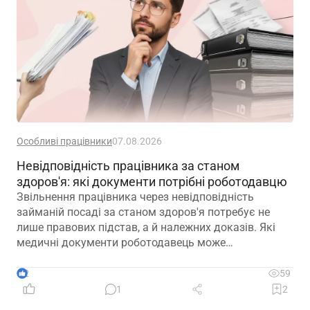
Особливі працівники
07.08.2026
Невідповідність працівника за станом
здоров'я: які документи потрібні роботодавцю
Звільнення працівника через невідповідність
займаній посаді за станом здоров'я потребує не
лише правових підстав, а й належних доказів. Які
медичні документи роботодавець може
використовувати для підтвердження такої
обставини – розповідаємо далі
2
59
1
2