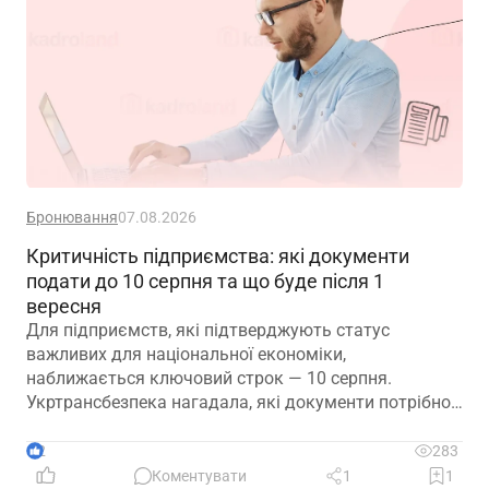
Бронювання
07.08.2026
Критичність підприємства: які документи
подати до 10 серпня та що буде після 1
вересня
Для підприємств, які підтверджують статус
важливих для національної економіки,
наближається ключовий строк — 10 серпня.
Укртрансбезпека нагадала, які документи потрібно
подати, як розглядатимуть уже подані матеріали та
що очікує на компанії, які не встигнуть підтвердити
2
283
свій статус
Коментувати
1
1