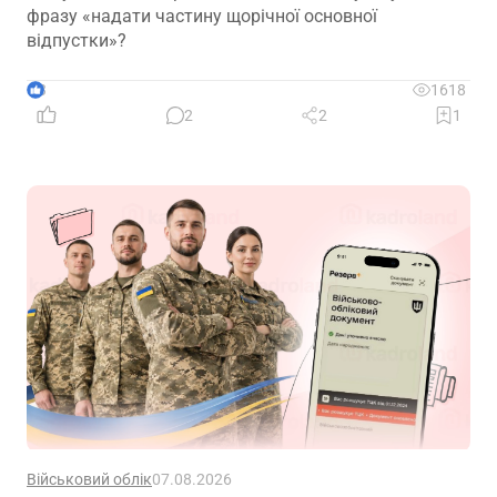
фразу «надати частину щорічної основної
відпустки»?
3
1618
2
2
1
Військовий облік
07.08.2026