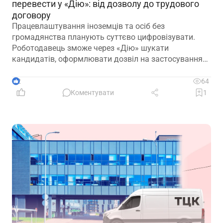
перевести у «Дію»: від дозволу до трудового
договору
Працевлаштування іноземців та осіб без
громадянства планують суттєво цифровізувати.
Роботодавець зможе через «Дію» шукати
кандидатів, оформлювати дозвіл на застосування
праці, укладати трудовий договір та оформлювати
прийняття на роботу
2
64
Коментувати
1