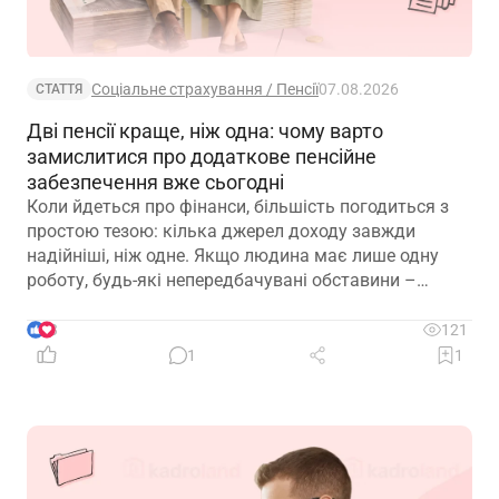
Соціальне страхування / Пенсії
07.08.2026
СТАТТЯ
Дві пенсії краще, ніж одна: чому варто
замислитися про додаткове пенсійне
забезпечення вже сьогодні
Коли йдеться про фінанси, більшість погодиться з
простою тезою: кілька джерел доходу завжди
надійніші, ніж одне. Якщо людина має лише одну
роботу, будь-які непередбачувані обставини –
звільнення, закриття підприємства чи криза в
окремій галузі – можуть миттєво позбавити її
3
121
доходу. Саме тому диверсифікація давно
1
1
вважається одним із головних принципів фінансової
безпеки. Проте цей самий принцип чомусь рідко
застосовують до пенсійного забезпечення