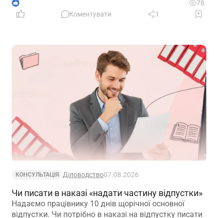
врахувати специфіку їхньої діяльності та усунути
1
78
практичні труднощі із виконанням законодавчих
Коментувати
1
вимог
Діловодство
07.08.2026
КОНСУЛЬТАЦІЯ
Чи писати в наказі «надати частину відпустки»
Надаємо працівнику 10 днів щорічної основної
відпустки. Чи потрібно в наказі на відпустку писати