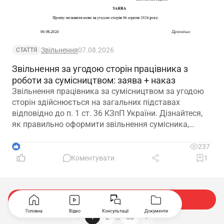
Звільнення
07.08.2026
СТАТТЯ
Звільнення за угодою сторін працівника з
роботи за сумісництвом: заява + наказ
Звільнення працівника за сумісництвом за угодою
сторін здійснюється на загальних підставах
відповідно до п. 1 ст. 36 КЗпП України. Дізнайтеся,
як правильно оформити звільнення сумісника,
визначити дату припинення трудового договору та
зафіксувати домовленість між працівником і
4
237
роботодавцем.
Коментувати
1
Показати ще
Головна
Відео
Консультації
Документи
…
1
2
50