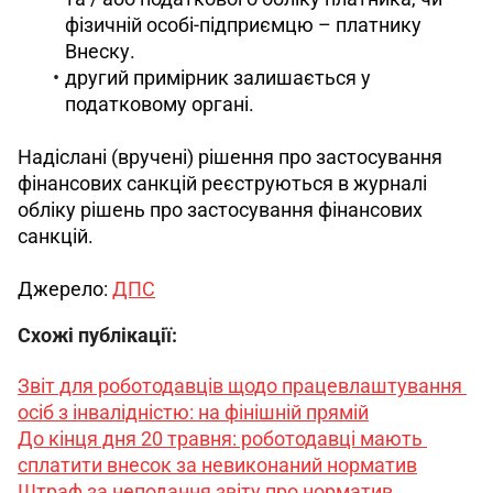
фізичній особі-підприємцю – платнику
Внеску.
другий примірник залишається у
податковому органі.
Надіслані (вручені) рішення про застосування 
фінансових санкцій реєструються в журналі 
обліку рішень про застосування фінансових 
санкцій. 
Джерело: 
ДПС
Схожі публікації:
Звіт для роботодавців щодо працевлаштування 
осіб з інвалідністю: на фінішній прямій
До кінця дня 20 травня: роботодавці мають 
сплатити внесок за невиконаний норматив
Штраф за неподання звіту про норматив 