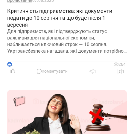
Бронювання
07.08.2026
Критичність підприємства: які документи
подати до 10 серпня та що буде після 1
вересня
Для підприємств, які підтверджують статус
важливих для національної економіки,
наближається ключовий строк — 10 серпня.
Укртрансбезпека нагадала, які документи потрібно
подати, як розглядатимуть уже подані матеріали та
що очікує на компанії, які не встигнуть підтвердити
2
264
свій статус
Коментувати
1
1