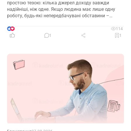
простою тезою: кілька джерел доходу завжди
надійніші, ніж одне. Якщо людина має лише одну
роботу, будь-які непередбачувані обставини –
звільнення, закриття підприємства чи криза в
окремій галузі – можуть миттєво позбавити її
3
114
доходу. Саме тому диверсифікація давно
1
1
вважається одним із головних принципів фінансової
безпеки. Проте цей самий принцип чомусь рідко
застосовують до пенсійного забезпечення