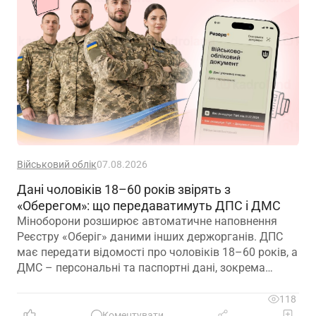
Військовий облік
07.08.2026
Дані чоловіків 18–60 років звірять з
«Оберегом»: що передаватимуть ДПС і ДМС
Міноборони розширює автоматичне наповнення
Реєстру «Оберіг» даними інших держорганів. ДПС
має передати відомості про чоловіків 18–60 років, а
ДМС – персональні та паспортні дані, зокрема
відцифрований образ обличчя
118
Коментувати