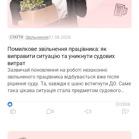
Звільнення
07.08.2026
СТАТТЯ
Помилкове звільнення працівника: як
виправити ситуацію та уникнути судових
витрат
Зазвичай поновлення на роботі незаконно
звільненого працівника відбувається вже після
рішення суду. Та, завжди є шанс встигнути ДО. Саме
така цікава ситуація стала предметом судового
спору, коли роботодавець з власної ініціативи
скасував помилково виданий наказ про звільнення.
1
2006
Розберемо її докладно
5
3
7