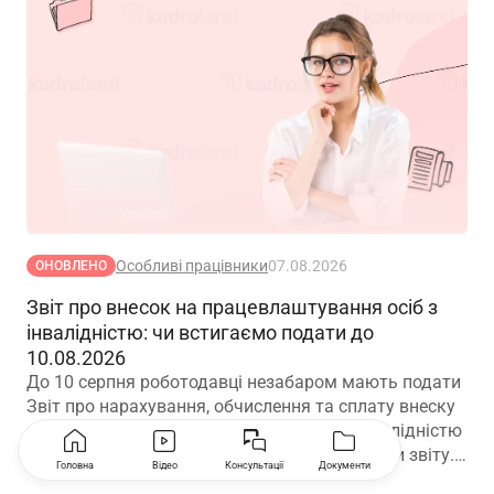
Особливі працівники
07.08.2026
ОНОВЛЕНО
Звіт про внесок на працевлаштування осіб з
інвалідністю: чи встигаємо подати до
10.08.2026
До 10 серпня роботодавці незабаром мають подати
Звіт про нарахування, обчислення та сплату внеску
на підтримку працевлаштування осіб з інвалідністю
ІІ квартал. ДПС доопрацювала проєкт форми звіту.
Головна
Відео
Консультації
Документи
Але чи потрібно звітувати до 10.08.2026? Про це –