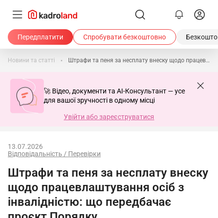
Передплатити
Спробувати безкоштовно
Безкоштов
Новини та статті
Штрафи та пеня за несплату внеску щодо працевлаштування осіб з інвалідністю: що передбачає проєкт Порядку
🚀 Відео, документи та AI-Консультант — усе
для вашої зручності в одному місці
Увійти або зареєструватися
13.07.2026
Відповідальність / Перевірки
Штрафи та пеня за несплату внеску
щодо працевлаштування осіб з
інвалідністю: що передбачає
проєкт Порядку