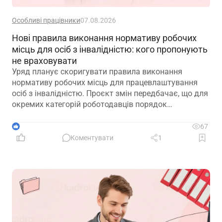
Особливі працівники
07.08.2026
Нові правила виконання нормативу робочих
місць для осіб з інвалідністю: кого пропонують
не враховувати
Уряд планує скоригувати правила виконання
нормативу робочих місць для працевлаштування
осіб з інвалідністю. Проєкт змін передбачає, що для
окремих категорій роботодавців порядок
розрахунку нормативу буде переглянуто, аби
врахувати специфіку їхньої діяльності та усунути
1
67
практичні труднощі із виконанням законодавчих
Коментувати
1
вимог