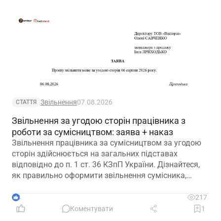
Звільнення
07.08.2026
СТАТТЯ
Звільнення за угодою сторін працівника з
роботи за сумісництвом: заява + наказ
Звільнення працівника за сумісництвом за угодою
сторін здійснюється на загальних підставах
відповідно до п. 1 ст. 36 КЗпП України. Дізнайтеся,
як правильно оформити звільнення сумісника,
визначити дату припинення трудового договору та
зафіксувати домовленість між працівником і
4
217
роботодавцем.
Коментувати
1