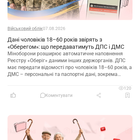
Військовий облік
07.08.2026
Дані чоловіків 18–60 років звірять з
«Оберегом»: що передаватимуть ДПС і ДМС
Міноборони розширює автоматичне наповнення
Реєстру «Оберіг» даними інших держорганів. ДПС
має передати відомості про чоловіків 18–60 років, а
ДМС – персональні та паспортні дані, зокрема
відцифрований образ обличчя
120
Коментувати