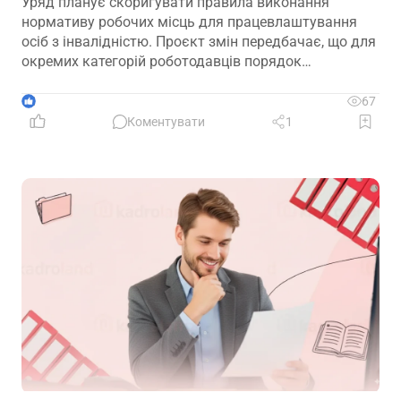
Уряд планує скоригувати правила виконання
нормативу робочих місць для працевлаштування
осіб з інвалідністю. Проєкт змін передбачає, що для
окремих категорій роботодавців порядок
розрахунку нормативу буде переглянуто, аби
врахувати специфіку їхньої діяльності та усунути
1
67
практичні труднощі із виконанням законодавчих
Коментувати
1
вимог