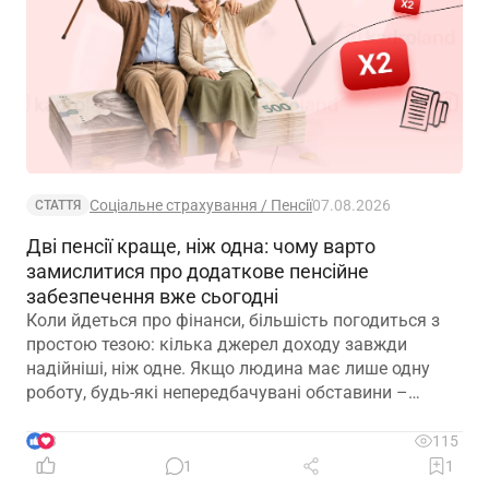
Соціальне страхування / Пенсії
07.08.2026
СТАТТЯ
Дві пенсії краще, ніж одна: чому варто
замислитися про додаткове пенсійне
забезпечення вже сьогодні
Коли йдеться про фінанси, більшість погодиться з
простою тезою: кілька джерел доходу завжди
надійніші, ніж одне. Якщо людина має лише одну
роботу, будь-які непередбачувані обставини –
звільнення, закриття підприємства чи криза в
окремій галузі – можуть миттєво позбавити її
3
115
доходу. Саме тому диверсифікація давно
1
1
вважається одним із головних принципів фінансової