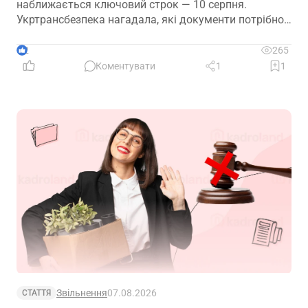
наближається ключовий строк — 10 серпня.
Укртрансбезпека нагадала, які документи потрібно
подати, як розглядатимуть уже подані матеріали та
що очікує на компанії, які не встигнуть підтвердити
2
265
свій статус
Коментувати
1
1
Звільнення
07.08.2026
СТАТТЯ