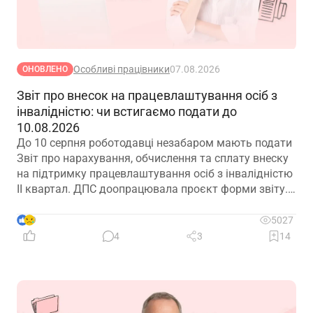
Особливі працівники
07.08.2026
ОНОВЛЕНО
Звіт про внесок на працевлаштування осіб з
інвалідністю: чи встигаємо подати до
10.08.2026
До 10 серпня роботодавці незабаром мають подати
Звіт про нарахування, обчислення та сплату внеску
на підтримку працевлаштування осіб з інвалідністю
ІІ квартал. ДПС доопрацювала проєкт форми звіту.
Але чи потрібно звітувати до 10.08.2026? Про це –
далі
9
5027
4
3
14