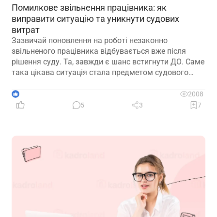
Помилкове звільнення працівника: як
виправити ситуацію та уникнути судових
витрат
Зазвичай поновлення на роботі незаконно
звільненого працівника відбувається вже після
рішення суду. Та, завжди є шанс встигнути ДО. Саме
така цікава ситуація стала предметом судового
спору, коли роботодавець з власної ініціативи
скасував помилково виданий наказ про звільнення.
1
2008
Розберемо її докладно
5
3
7