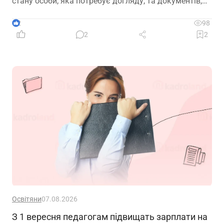
стану особи, яка потребує догляду, та документів,
передбачених законодавством
2
98
2
2
Освітяни
07.08.2026
З 1 вересня педагогам підвищать зарплати на