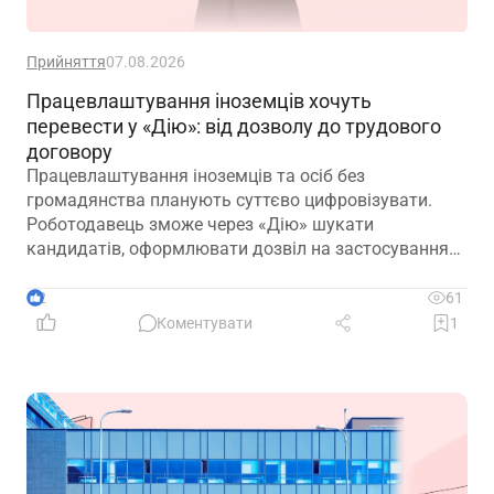
Прийняття
07.08.2026
Працевлаштування іноземців хочуть
перевести у «Дію»: від дозволу до трудового
договору
Працевлаштування іноземців та осіб без
громадянства планують суттєво цифровізувати.
Роботодавець зможе через «Дію» шукати
кандидатів, оформлювати дозвіл на застосування
праці, укладати трудовий договір та оформлювати
прийняття на роботу
2
61
Коментувати
1