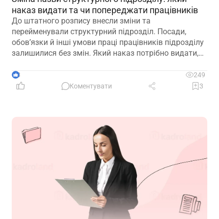
наказ видати та чи попереджати працівників
До штатного розпису внесли зміни та
перейменували структурний підрозділ. Посади,
обов’язки й інші умови праці працівників підрозділу
залишилися без змін. Який наказ потрібно видати,
щоб працівники вважалися такими, що працюють у
підрозділі з новою назвою: про переведення чи
3
249
переміщення? Чи потрібно вносити записи до
Коментувати
3
трудових книжок? Якщо назву структурного
підрозділу зазначено в трудовій книжці, чи є її зміна
зміною істотних умов праці? Наприклад, працівник
був обліковцем тваринного комплексу, а після
перейменування працює у свинофермі.