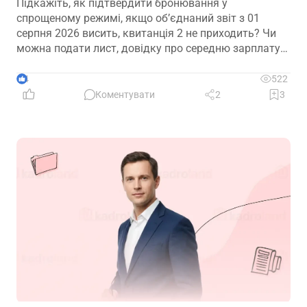
Підкажіть, як підтвердити бронювання у
спрощеному режимі, якщо обʼєднаний звіт з 01
серпня 2026 висить, квитанція 2 не приходить? Чи
можна подати лист, довідку про середню зарплату
та звіт з квитанцією №1?
4
522
Коментувати
2
3