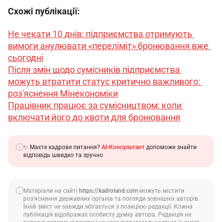
Схожі публікації:
Не чекати 10 днів: підприємства отримують 
вимоги анулювати «переліміт» бронювання вже 
сьогодні
Після змін щодо сумісників підприємства 
можуть втратити статус критично важливого: 
роз'яснення Мінекономіки
Працівник працює за сумісництвом: коли 
включати його до квоти для бронювання
✨ Маєте кадрове питання?
AI-Консультант
допоможе знайти
відповідь швидко та зручно
Матеріали на сайті
https://kadroland.com
можуть містити
роз'яснення державних органів та погляди зовнішніх авторів.
Їхній зміст не завжди збігається з позицією редакції. Кожна
публікація відображає особисту думку автора. Редакція не