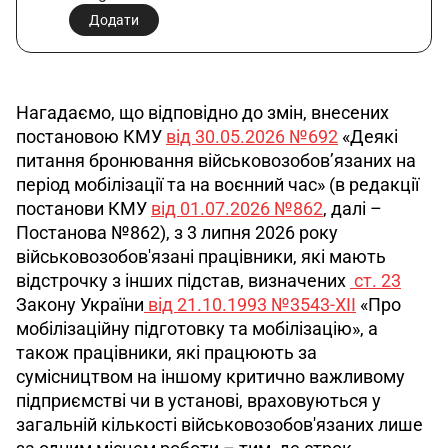
Додати
Нагадаємо, що відповідно до змін, внесених 
постановою КМУ 
від 30.05.2026 №692
 «Деякі 
питання бронювання військовозобов’язаних на 
період мобілізації та на воєнний час» (в редакції 
постанови КМУ 
від 01.07.2026 №862
, далі – 
Постанова №862), з 3 липня 2026 року 
військовозобов'язані працівники, які мають 
відстрочку з інших підстав, визначених 
 ст. 23
Закону України
 від 21.10.1993 №3543-XII
 «Про 
мобілізаційну підготовку та мобілізацію», а 
також працівники, які працюють за 
сумісництвом на іншому критично важливому 
підприємстві чи в установі, враховуються у 
загальній кількості військовозобов'язаних лише 