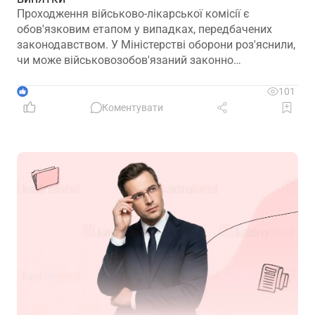
Проходження військово-лікарської комісії є
обов'язковим етапом у випадках, передбачених
законодавством. У Міністерстві оборони роз'яснили,
чи може військовозобов'язаний законно
відмовитися від медичного огляду, які наслідки
матиме така відмова та що робити, якщо особа не
1
101
погоджується з направленням на ВЛК
Коментувати