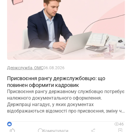
Держслужба, ОМС
06.08.2026
Присвоєння рангу держслужбовцю: що
повинен оформити кадровик
Присвоєння рангу державному службовцю потребує
належного документального оформлення.
Держпраці нагадує, у яких документах
відображаються відомості про присвоєння, зміну чи
позбавлення рангу
1
46
Коментувати