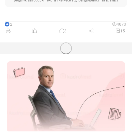
редагує авторські тексти і не несе відповідальності за їх зміст.
12
4870
3
15