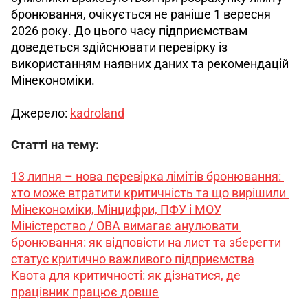
бронювання, очікується не раніше 1 вересня 
2026 року. До цього часу підприємствам 
доведеться здійснювати перевірку із 
використанням наявних даних та рекомендацій 
Мінекономіки.
Джерело: 
kadroland
Статті на тему:
13 липня – нова перевірка лімітів бронювання: 
хто може втратити критичність та що вирішили 
Мінекономіки, Мінцифри, ПФУ і МОУ
Міністерство / ОВА вимагає анулювати 
бронювання: як відповісти на лист та зберегти 
статус критично важливого підприємства
Квота для критичності: як дізнатися, де 
працівник працює довше