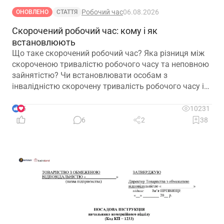
Робочий час
06.08.2026
ОНОВЛЕНО
СТАТТЯ
Скорочений робочий час: кому і як
встановлюють
Що таке скорочений робочий час? Яка різниця між
скороченою тривалістю робочого часу та неповною
зайнятістю? Чи встановлювати особам з
інвалідністю скорочену тривалість робочого часу і
на якій підставі? Якими нормативними актами
передбачено встановлення скороченого робочого
5
10231
часу? І особливо актуальне запитання: чи потрібно
6
2
38
особі з інвалідністю встановити скорочений
робочий час?