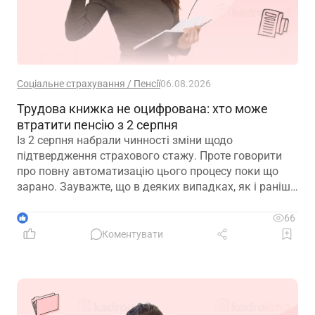
Соціальне страхування / Пенсії
06.08.2026
Трудова книжка не оцифрована: хто може
втратити пенсію з 2 серпня
Із 2 серпня набрали чинності зміни щодо
підтвердження страхового стажу. Проте говорити
про повну автоматизацію цього процесу поки що
зарано. Зауважте, що в деяких випадках, як і раніше,
можуть знадобитися додаткові документи для
підтвердження стажу і призначення пенсії
1
66
Коментувати