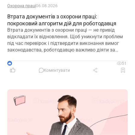
Охорона праці
06.08.2026
Втрата документів з охорони праці:
покроковий алгоритм дій для роботодавця
Втрата документів з охорони праці — не привід
відкладати їх відновлення. Щоб уникнути проблем
під час перевірок і підтвердити виконання вимог
законодавства, роботодавцю важливо діяти за
чітким алгоритмом: зафіксувати факт втрати,
відновити ключові документи та подбати про їх
1
51
надійне зберігання в майбутньому
Коментувати