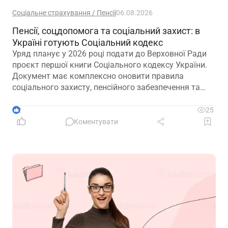
Соціальне страхування / Пенсії
06.08.2026
Пенсії, соцдопомога та соціальний захист: в
Україні готують Соціальний кодекс
Уряд планує у 2026 році подати до Верховної Ради
проєкт першої книги Соціального кодексу України.
Документ має комплексно оновити правила
соціального захисту, пенсійного забезпечення та
державної допомоги, а також гармонізувати
близько 100 законодавчих актів із правом ЄС
2
25
Коментувати