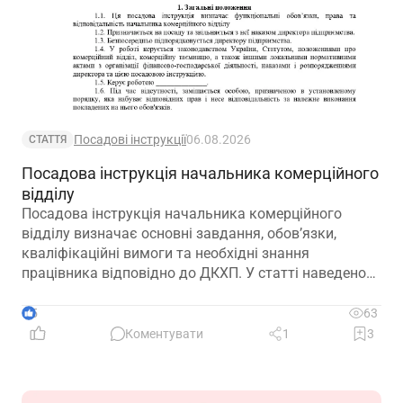
Посадові інструкції
06.08.2026
СТАТТЯ
Посадова інструкція начальника комерційного
відділу
Посадова інструкція начальника комерційного
відділу визначає основні завдання, обов’язки,
кваліфікаційні вимоги та необхідні знання
працівника відповідно до ДКХП. У статті наведено
зразок посадової інструкції, який можна адаптувати
до особливостей діяльності підприємства.
5
63
Коментувати
1
3