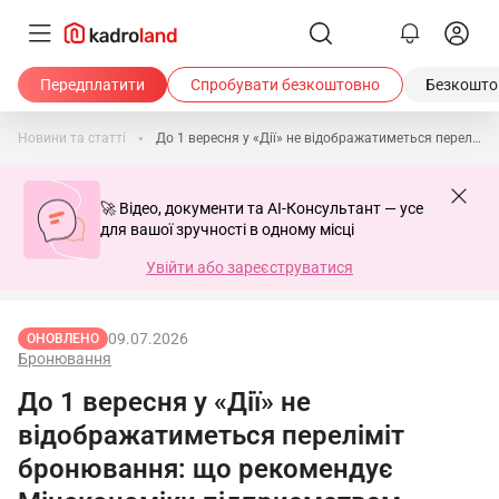
Передплатити
Спробувати безкоштовно
Безкоштов
Новини та статті
До 1 вересня у «Дії» не відображатиметься переліміт бронювання: що рекомендує Мінекономіки підприємствам
🚀 Відео, документи та AI-Консультант — усе
для вашої зручності в одному місці
Увійти або зареєструватися
09.07.2026
ОНОВЛЕНО
Бронювання
До 1 вересня у «Дії» не
відображатиметься переліміт
бронювання: що рекомендує