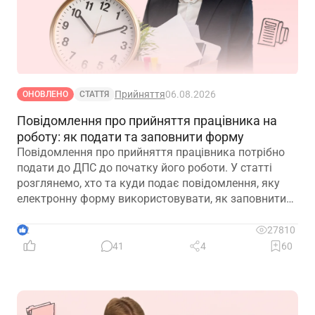
Прийняття
06.08.2026
ОНОВЛЕНО
СТАТТЯ
Повідомлення про прийняття працівника на
роботу: як подати та заповнити форму
Повідомлення про прийняття працівника потрібно
подати до ДПС до початку його роботи. У статті
розглянемо, хто та куди подає повідомлення, яку
електронну форму використовувати, як заповнити
кожну графу та що робити у разі помилки або
несвоєчасного подання
2
27810
41
4
60