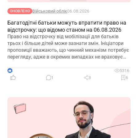
Військовий облік
06.08.2026
ОНОВЛЕНО
Багатодітні батьки можуть втратити право на
відстрочку: що відомо станом на 06.08.2026
Право на відстрочку від мобілізації для батьків
трьох і більше дітей може зазнати змін. Ініціатори
пропозиції вважають, що чинний механізм потребує
перегляду, адже в окремих випадках не враховує
фактичну участь батька в утриманні та вихованні
дітей. Водночас вже з’явилися перші офіційні
4
5316
коментарі
1
3
6