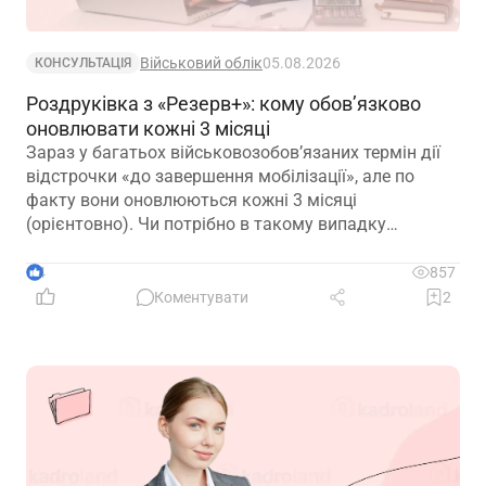
Військовий облік
05.08.2026
КОНСУЛЬТАЦІЯ
Роздруківка з «Резерв+»: кому обов’язково
оновлювати кожні 3 місяці
Зараз у багатьох військовозобов’язаних термін дії
відстрочки «до завершення мобілізації», але по
факту вони оновлюються кожні 3 місяці
(орієнтовно). Чи потрібно в такому випадку
роботодавцю оновлювати та просити у працівників
оновлені витяги кожні 3 місяці? Чи в такому
4
857
випадку, витяг дійсний 1 рік?
Коментувати
2