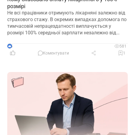
розмірі
Не всі працівники отримують лікарняні залежно від
страхового стажу. В окремих випадках допомога по
тимчасовій непрацездатності виплачується у
розмірі 100% середньої зарплати незалежно від
кількості відпрацьованих років. Зауважте, що деякі
працівники втратили право на 100% оплати
5
581
лікарняного у 2026 році. Деталі – у роз’ясненні ПФУ
Коментувати
1