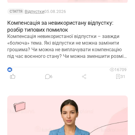
Відпустки
05.08.2026
СТАТТЯ
Компенсація за невикористану відпустку:
розбір типових помилок
Компенсація невикористаної відпустки – завжди
«болюча» тема. Які відпустки не можна замінити
грошима? Чи можна не виплачувати компенсацію
під час воєнного стану? Чи можна зменшити розмір
компенсації? Сьогодні пропонуємо розібрати типові
помилки
3
16709
6
31