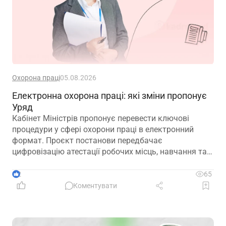
Охорона праці
05.08.2026
Електронна охорона праці: які зміни пропонує
Уряд
Кабінет Міністрів пропонує перевести ключові
процедури у сфері охорони праці в електронний
формат. Проєкт постанови передбачає
цифровізацію атестації робочих місць, навчання та
інструктажів, медичних оглядів, розслідування
нещасних випадків і низки інших процесів
2
65
Коментувати