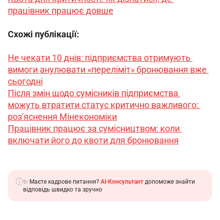
працівник працює довше
Схожі публікації:
Не чекати 10 днів: підприємства отримують 
вимоги анулювати «переліміт» бронювання вже 
сьогодні
Після змін щодо сумісників підприємства 
можуть втратити статус критично важливого: 
роз'яснення Мінекономіки
Працівник працює за сумісництвом: коли 
включати його до квоти для бронювання
✨ Маєте кадрове питання?
AI-Консультант
допоможе знайти
відповідь швидко та зручно