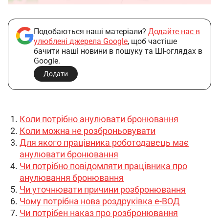
Подобаються наші матеріали?
Додайте нас в
улюблені джерела Google
, щоб частіше
бачити наші новини в пошуку та ШІ-оглядах в
Google.
Додати
Коли потрібно анулювати бронювання
Коли можна не розброньовувати
Для якого працівника роботодавець має
анулювати бронювання
Чи потрібно повідомляти працівника про
анулювання бронювання
Чи уточнювати причини розбронювання
Чому потрібна нова роздруківка е-ВОД
Чи потрібен наказ про розбронювання