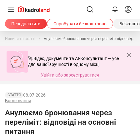
Передплатити
Спробувати безкоштовно
Безкоштов
Новини та статті
Анулюємо бронювання через переліміт: відповіді на основні питання
🚀 Відео, документи та AI-Консультант — усе
для вашої зручності в одному місці
Увійти або зареєструватися
08.07.2026
СТАТТЯ
Бронювання
Анулюємо бронювання через
переліміт: відповіді на основні
питання