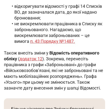
відкоригувати відомості у графі 14 Списків
ВО, де зазначалася дата, до якої надано
бронювання;
не виокремлювати працівника в Списку як
заброньованого. Нагадаємо, що
виокремлювати заброньованих – це
вимога
п. 43 Порядку №1487.
Також внесіть зміни у 
Відомість оперативного 
обліку
 (
додаток 12
). Зокрема, перенесіть 
працівника з графи «Заброньовані» до графи 
«Військовозобов’язані, які не заброньовані та не 
мають мобілізаційних розпоряджень». Графа 
«Усього» при цьому не змінюється. Також 
зазначте дату внесення змін у шапці Відомості.
Більше цікавого про 
Зміни у бронюванні 