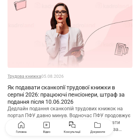
Трудова книжка
05.08.2026
Як подавати сканкопії трудової книжки в
серпні 2026: працюючі пенсіонери, штраф за
подання після 10.06.2026
Дедлайн подання сканкопій трудових книжок на
портал ПФУ давно минув. Водночас ПФУ продовжує
приймати сканкопії і зараз. Коли можна подати
звернення повторно, чи передбачено штраф за
Головна
Відео
Консультації
Документи
прострочку подання сканів? Актуальна інформація