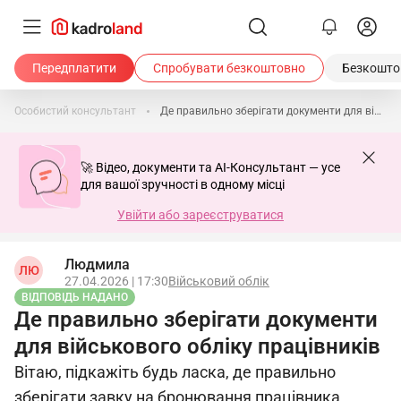
Передплатити
Спробувати безкоштовно
Безкоштов
Особистий консультант
Де правильно зберігати документи для військового обліку працівників
🚀 Відео, документи та AI-Консультант — усе
для вашої зручності в одному місці
Увійти або зареєструватися
Людмила
ЛЮ
27.04.2026 | 17:30
Військовий облік
ВІДПОВІДЬ НАДАНО
Де правильно зберігати документи
для військового обліку працівників
Вітаю, підкажіть будь ласка, де правильно
зберігати завку на бронювання працівника,