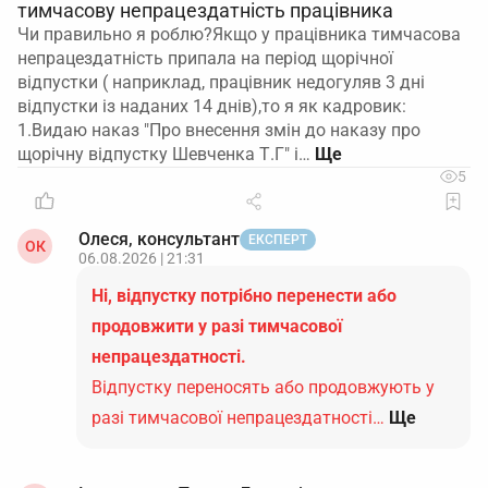
тимчасову непрацездатність працівника
Чи правильно я роблю?Якщо у працівника тимчасова
непрацездатність припала на період щорічної
відпустки ( наприклад, працівник недогуляв 3 дні
відпустки із наданих 14 днів),то я як кадровик:
1.Видаю наказ "Про внесення змін до наказу про
щорічну відпустку Шевченка Т.Г" і…
5
Олеся, консультант
ЕКСПЕРТ
ОК
06.08.2026 | 21:31
Ні, відпустку потрібно перенести або
продовжити у разі тимчасової
непрацездатності.
Відпустку переносять або продовжують у
разі тимчасової непрацездатності…
Ще