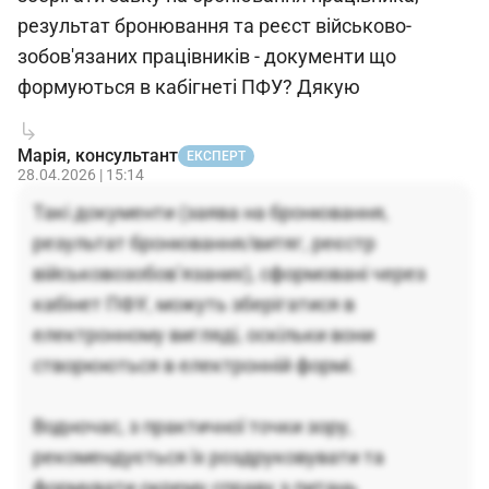
результат бронювання та реєст військово-
зобов'язаних працівників - документи що
формуються в кабігнеті ПФУ? Дякую
Марія, консультант
ЕКСПЕРТ
28.04.2026 | 15:14
Такі документи (заява на бронювання,
результат бронювання/витяг, реєстр
військовозобов’язаних), сформовані через
кабінет ПФУ, можуть зберігатися в
електронному вигляді, оскільки вони
створюються в електронній формі.
Водночас, з практичної точки зору,
рекомендується їх роздруковувати та
формувати окрему справу з питань