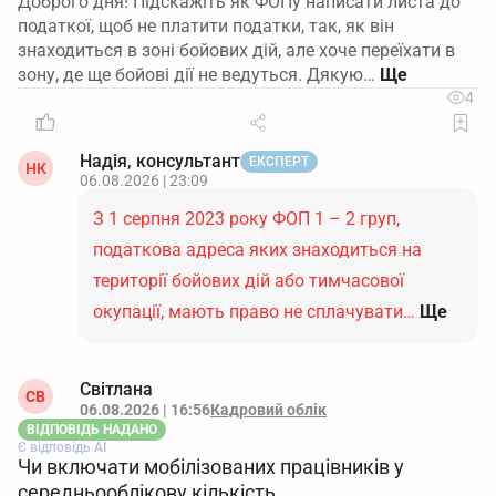
Доброго дня! Підскажіть як ФОПу написати листа до
податкої, щоб не платити податки, так, як він
знаходиться в зоні бойових дій, але хоче переїхати в
зону, де ще бойові дії не ведуться. Дякую…
4
Надія, консультант
ЕКСПЕРТ
НК
06.08.2026 | 23:09
З 1 серпня 2023 року ФОП 1 – 2 груп,
податкова адреса яких знаходиться на
території бойових дій або тимчасової
окупації, мають право не сплачувати…
Ще
Світлана
СВ
06.08.2026 | 16:56
Кадровий облік
ВІДПОВІДЬ НАДАНО
Є відповідь АІ
Чи включати мобілізованих працівників у
середньооблікову кількість