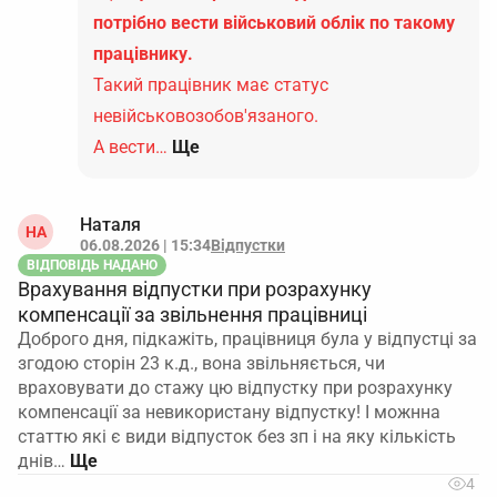
потрібно вести військовий облік по такому
працівнику.
Такий працівник має статус
невійськовозобов'язаного.
А вести…
Ще
Наталя
НА
06.08.2026 | 15:34
Відпустки
ВІДПОВІДЬ НАДАНО
Врахування відпустки при розрахунку
компенсації за звільнення працівниці
Доброго дня, підкажіть, працівниця була у відпустці за
згодою сторін 23 к.д., вона звільняється, чи
враховувати до стажу цю відпустку при розрахунку
компенсації за невикористану відпустку! І можнна
статтю які є види відпусток без зп і на яку кількість
днів…
4