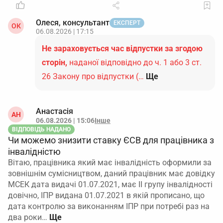
Олеся, консультант
ЕКСПЕРТ
ОК
06.08.2026 | 17:15
Не зараховується час відпустки за згодою
сторін,
наданої відповідно до ч. 1 або 3 ст.
26 Закону про відпустки (…
Ще
Анастасія
АН
06.08.2026 | 15:06
Інше
ВІДПОВІДЬ НАДАНО
Чи можемо знизити ставку ЄСВ для працівника з
інвалідністю
Вітаю, працівника який має інвалідність оформили за
зовнішнім сумісництвом, даний працівник має довідку
МСЕК дата видачі 01.07.2021, має ІІ групу інвалідності
довічно, ІПР видана 01.07.2021 в якій прописано, що
дата контролю за виконанням ІПР при потребі раз на
два роки…