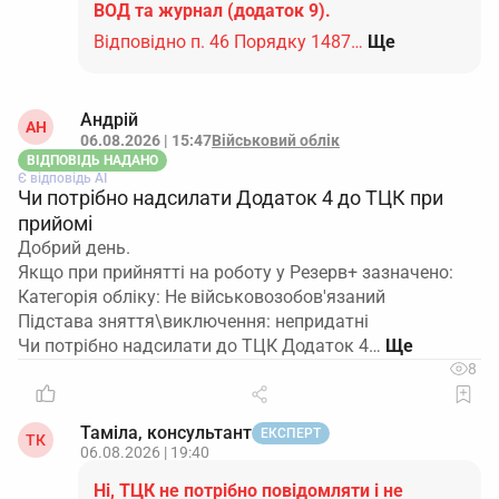
ВОД та журнал (додаток 9).
Відповідно п. 46 Порядку 1487…
Ще
Андрій
АН
06.08.2026 | 15:47
Військовий облік
ВІДПОВІДЬ НАДАНО
Є відповідь АІ
Чи потрібно надсилати Додаток 4 до ТЦК при
прийомі
Добрий день.
Якщо при прийнятті на роботу у Резерв+ зазначено:
Категорія обліку: Не військовозобов'язаний
Підстава зняття\виключення: непридатні
Чи потрібно надсилати до ТЦК Додаток 4…
8
Таміла, консультант
ЕКСПЕРТ
ТК
06.08.2026 | 19:40
Ні, ТЦК не потрібно повідомляти і не