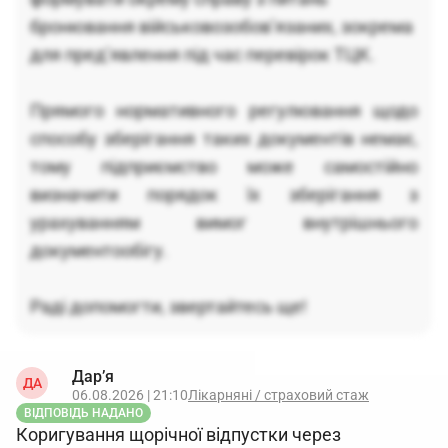
бронювання військовозобов’язаних, зокрема
для пред’явлення під час перевірок ТЦК.
Прямого нормативного регулювання щодо
способу зберігання таких документів немає,
тому підприємство може самостійно
визначити порядок їх зберігання з
урахуванням вимог внутрішнього
документообігу.
Раді допомогти, звертайтесь ще!
Дар’я
ДА
06.08.2026 | 21:10
Лікарняні / страховий стаж
ВІДПОВІДЬ НАДАНО
Коригування щорічної відпустки через