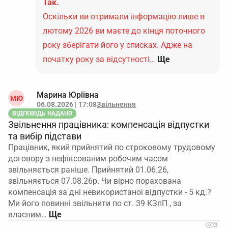
Так.
Оскільки ви отримали інформацію лише в
лютому 2026 ви маєте до кінця поточного
року зберігати його у списках. Адже на
початку року за відсутності…
Ще
Марина Юріївна
МЮ
06.08.2026 | 17:08
Звільнення
ВІДПОВІДЬ НАДАНО
Звільнення працівника: компенсація відпустки
та вибір підстави
Працівник, який прийнятий по строковому трудовому
договору з нефіксованим робочим часом
звільняється раніше. Прийнятий 01.06.26,
звільняється 07.08.26р. Чи вірно порахована
компенсація за дні невикористаної відпустки - 5 кд.?
Ми його повинні звільнити по ст. 39 КЗпП , за
власним…
3