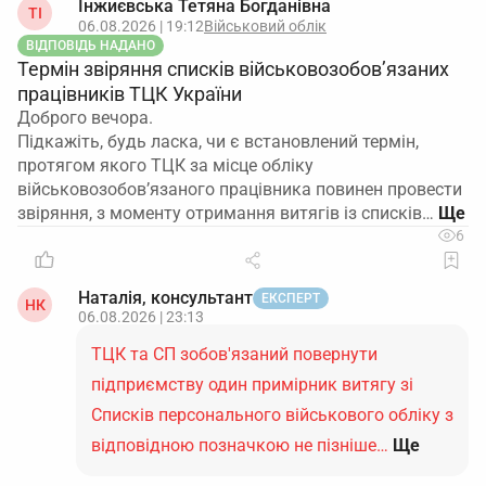
Інжиєвська Тетяна Богданівна
ТІ
06.08.2026 | 19:12
Військовий облік
ВІДПОВІДЬ НАДАНО
Термін звіряння списків військовозобов’язаних
працівників ТЦК України
Доброго вечора.
Підкажіть, будь ласка, чи є встановлений термін,
протягом якого ТЦК за місце обліку
військовозобов’язаного працівника повинен провести
звіряння, з моменту отримання витягів із списків…
6
Наталія, консультант
ЕКСПЕРТ
НК
06.08.2026 | 23:13
ТЦК та СП зобов'язаний повернути
підприємству один примірник витягу зі
Списків персонального військового обліку з
відповідною позначкою не пізніше…
Ще