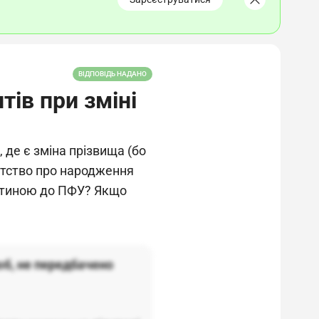
ВІДПОВІДЬ НАДАНО
тів при зміні
 де є зміна прізвища (бо
дотство про народження
дитиною до ПФУ? Якщо
юб, не передбачено