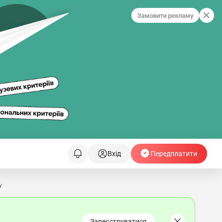
Замовити рекламу
Вхід
Передплатити
у
Зареєструватися