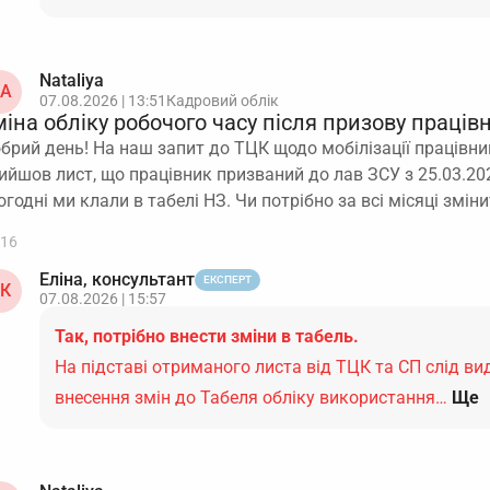
Nataliya
A
07.08.2026 | 13:51
Кадровий облік
іна обліку робочого часу після призову праців
брий день! На наш запит до ТЦК щодо мобілізації працівник
ийшов лист, що працівник призваний до лав ЗСУ з 25.03.202
огодні ми клали в табелі НЗ. Чи потрібно за всі місяці змін
16
Еліна, консультант
ЕКСПЕРТ
К
07.08.2026 | 15:57
Так, потрібно внести зміни в табель.
На підставі отриманого листа від ТЦК та СП слід ви
внесення змін до Табеля обліку використання…
Ще