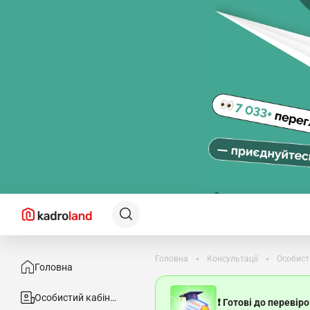
Головна
Консультації
Особист
Головна
Особистий кабінет
❗ Готові до перевір