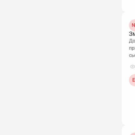
N
Зм
До
пр
сь
Е