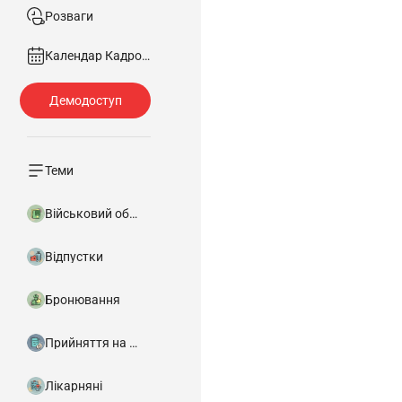
Розваги
Календар Кадровика
Теми
Військовий облік
Відпустки
Бронювання
Прийняття на роботу
Лікарняні