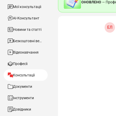
ОНОВЛЕНО
— Профес
Мої консультації
АІ-Консультант
ЕЛ
Новини та статті
Безкоштовні вебінари
Відеонавчання
Професії
Консультації
Документи
Інструменти
Довідники