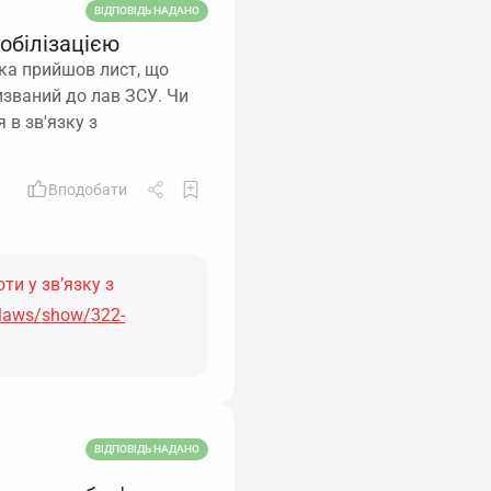
ВІДПОВІДЬ НАДАНО
мобілізацією
ика прийшов лист, що
ризваний до лав ЗСУ. Чи
 в зв'язку з
Вподобати
ти у зв’язку з
/laws/show/322-
ВІДПОВІДЬ НАДАНО