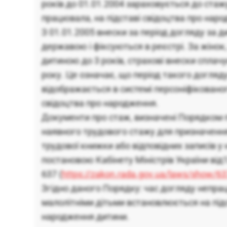
років до 01.01.2004 зараховується до стажу
працювала, на підставі свідоцтва про нар
З 01.01.2005 внески за період догляду за
державою і фіксуються в реєстрі. За жінок
дитиною до 3 років, страхові внески сплач
року. Це означає, що період такого догляду 
відображається в системі персоніфікованог
свідоцтва про народження.
Документи про стаж, визначені Порядком
наявного трудового стажу для призначення 
трудової книжки або відповідних записів у
постановою Кабінету Міністрів України від
637 (
https://zakon.rada.gov.ua/laws/show/
Згідно даного Порядку: час догляду непра
малолітніми дітьми встановлюється на підс
народження дитини.