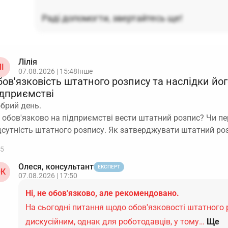
Раді допомогти, звертайтесь ще!
Лілія
І
07.08.2026 | 15:48
Інше
ов'язковість штатного розпису та наслідки йог
ідприємстві
брий день.
 обов'язково на підприємстві вести штатний розпис? Чи п
дсутність штатного розпису. Як затверджувати штатний ро
5
Олеся, консультант
ЕКСПЕРТ
К
07.08.2026 | 17:50
Ні, не обов'язково, але рекомендовано.
На сьогодні питання щодо обов'язковості штатного
дискусійним, однак для роботодавців, у тому…
Ще