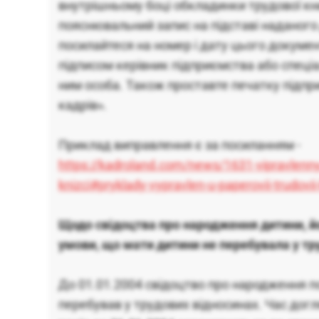
внутрішньому боці обкладинки трудової кн
пояснювальний запис на підставі наданого
посилайтеся на номер і дату цього докумен
підписом керівник підприємства або спец
ним особа. Також проставте печатку підпр
кадрів».
Приклад виправлення є за посиланням -
https://kadroland.com/news/1631-vipravlennya
knizci#pryklady-vypravlen-u-paperovii-trudovii
Щодо свідоцтва про народження дитини, йо
умови, що мати дитини не перебувала у тр
До 01.01.2004 свідоцтво про народження по
перебував у трудових відносинах. Час догл