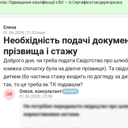
ію: Підвищення кваліфікації з ВО — із Сертифікатом держзразка
Елена
01.06.2026 | 21:02
Інше
Необхідність подачі докумен
прізвища і стажу
Доброго дня, чи треба подати Свідотство про шлюб,
книжка спочатку була на дівоче прізвище). Та сві
дитини (бо частина стажу входить по догляду за 
так, то це треба як ТК подавали?
Олеся, консультант
ЕКСПЕРТ
ОК
01.06.2026 | 23:06
Не потрібно передавати свідоцтво про шл
нормативними актами.