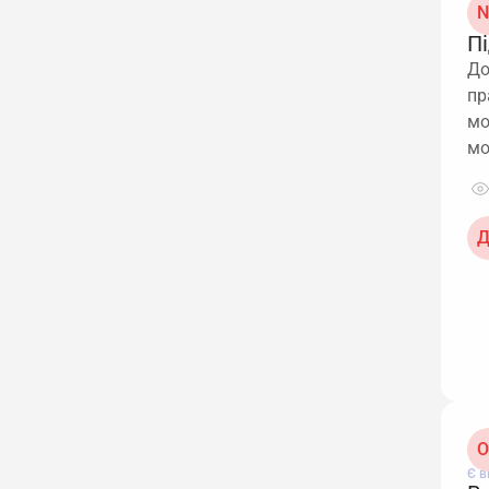
N
Пі
До
пр
мо
мо
Д
О
Є в