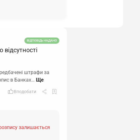
ВІДПОВІДЬ НАДАНО
о відсутності
ередбачені штрафи за
зпис в Банках…
Вподобати
 розпису залишається