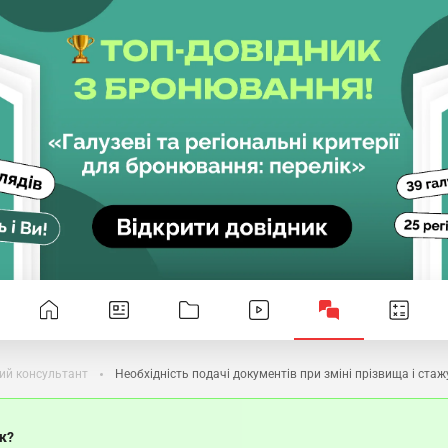
ий консультант
Необхідність подачі документів при зміні прізвища і стаж
ок?