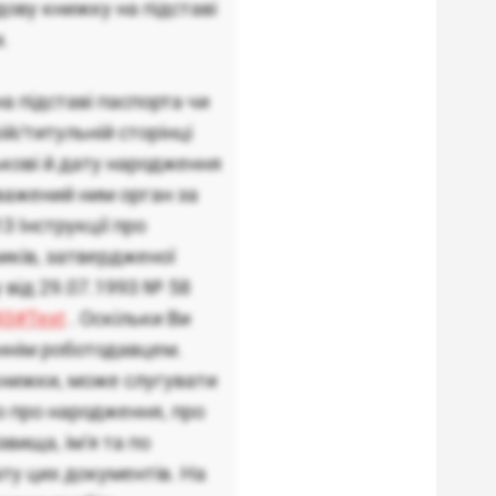
дову книжку на підставі
.
на підставі паспорта чи
й/титульній сторінці
ькові й дату народження
важений ним орган за
3 Інструкції про
иків, затвердженої
 від 29.07.1993 № 58
93#Text
. Оскільки Ви
аннім роботодавцем.
книжки, може слугувати
во про народження, про
вища, ім'я та по
ату цих документів. На