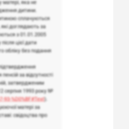
 матері, яка не
одження дитини.
 дитиною сплачуються
, які доглядають за
уються з 01.01.2005
після цієї дати
о обліку без подання
 підтвердження
пенсій за відсутності
 ній, затвердженим
12 серпня 1993 року №
637-93-%D0%BF#Text
).
цюючої матері за
таві: свідоцтва про