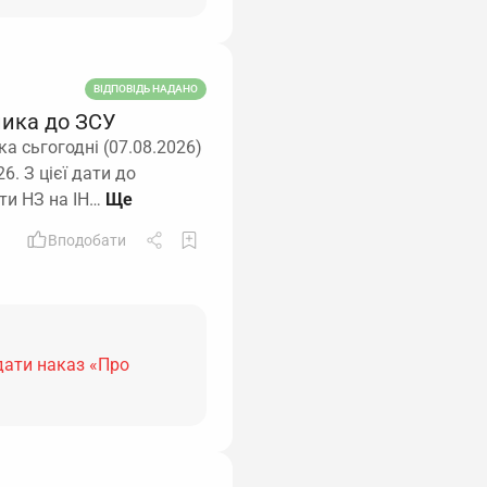
ВІДПОВІДЬ НАДАНО
ника до ЗСУ
а сьгогодні (07.08.2026)
6. З цієї дати до
ити НЗ на ІН…
Вподобати
дати наказ «Про