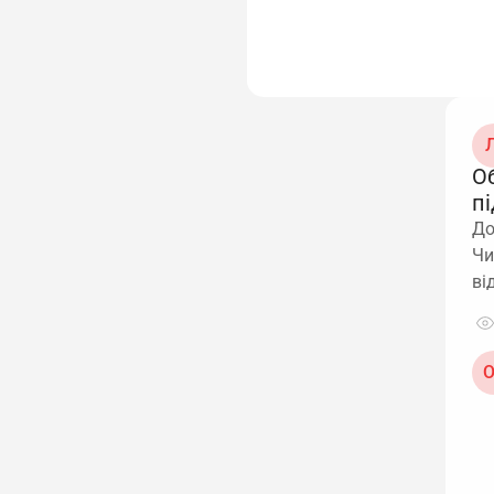
Л
Об
п
До
Чи
ві
О