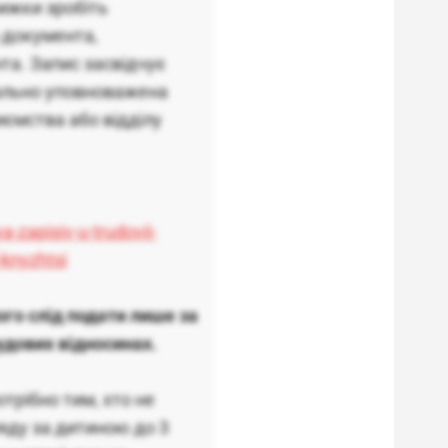
ижки зробіть
 документа,
та. Запис засвідчує
іально уповноважена
иємства або відділу
-zapisiv-u-trudovii-
-knyzhtsi
го слід подати лише за
удових відносинах.
трібно тим, хто не
яду за дитиною до 3