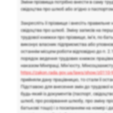
Зміни прізвища потрібно внести в саму тру
свідоцтва про шлюб або згідно з паспортом
Закресліть її прізвище і внесіть правильне 
свідоцтва про шлюб. Зміну записів на перші
трудової книжки про прізвище, ім’я, по бат
виконує власник підприємства або уповно
останнім місцем роботи відповідно до п. 2.1
порядок ведення трудових книжок працівн
наказом Мінпраці, Мін’юсту, Мінсоцзахисту
https://zakon.rada.gov.ua/laws/show/z0110-
прийняли дану працівницю, то стали її ост
Підставою для внесення змін до трудової 
будь-який із документів (паспорт, свідоцт
шлюб, про розірвання шлюбу, про зміну пріз
батькові тощо) і з посиланням на номер і д