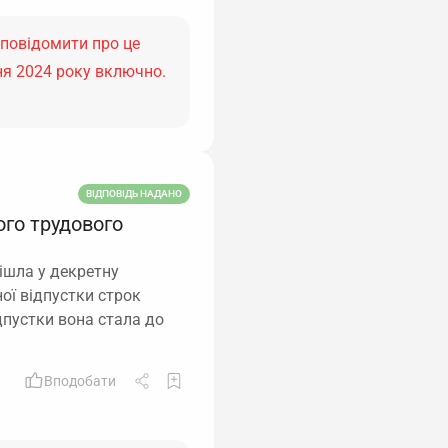
 повідомити про це
ня 2024 року включно.
ВІДПОВІДЬ НАДАНО
ого трудового
ішла у декретну
ної відпустки строк
дпустки вона стала до
Вподобати