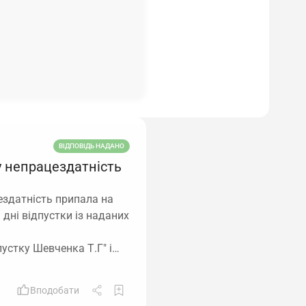
ВІДПОВІДЬ НАДАНО
у непрацездатність
здатність припала на
 дні відпустки із наданих
пустку Шевченка Т.Г" і…
Вподобати