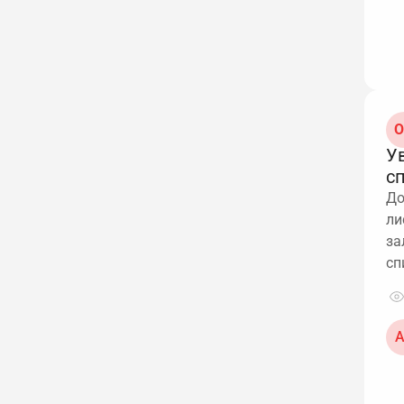
О
Ув
с
До
ли
за
сп
А