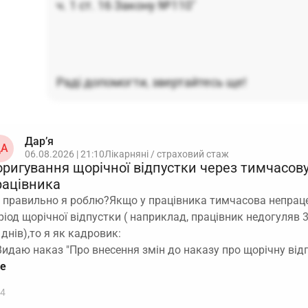
ч. 1 ст. 16 Закону №110"
Раді допомогти, звертайтесь ще!
Дар’я
А
06.08.2026 | 21:10
Лікарняні / страховий стаж
оригування щорічної відпустки через тимчасов
рацівника
 правильно я роблю?Якщо у працівника тимчасова непраце
ріод щорічної відпустки ( наприклад, працівник недогуляв 3
 днів),то я як кадровик:
Видаю наказ "Про внесення змін до наказу про щорічну від
4