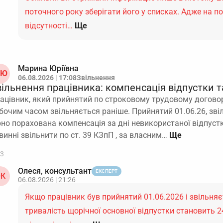
поточного року зберігати його у списках. Адже на п
відсутності…
Ще
Марина Юріївна
Ю
06.08.2026 | 17:08
Звільнення
ільнення працівника: компенсація відпустки т
ацівник, який прийнятий по строковому трудовому догово
бочим часом звільняється раніше. Прийнятий 01.06.26, зві
рно порахована компенсація за дні невикористаної відпустк
винні звільнити по ст. 39 КЗпП , за власним…
3
Олеся, консультант
ЕКСПЕРТ
К
06.08.2026 | 21:26
Якщо працівник був прийнятий 01.06.2026 і звільняє
тривалість щорічної основної відпустки становить 24