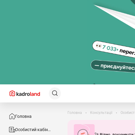
Головна
Консультації
Особист
Головна
Особистий кабінет
🚀 Відео, документи 