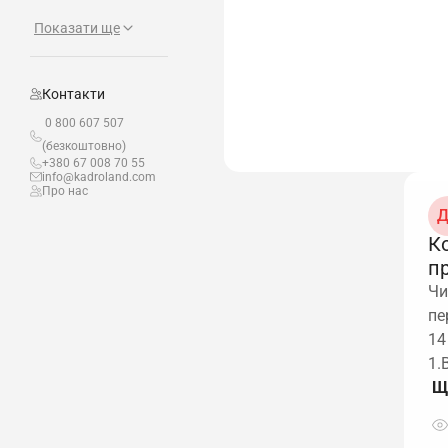
Показати ще
Контакти
0 800 607 507
(безкоштовно)
+380 67 008 70 55
info@kadroland.com
Про нас
Д
К
п
Чи
пе
14
1.