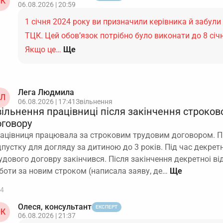
К
06.08.2026 | 20:59
1 січня 2024 року ви призначили керівника й забули
ТЦК. Цей обов’язок потрібно було виконати до 8 січ
Якщо це…
Ще
Лега Людмила
Л
06.08.2026 | 17:41
Звільнення
вільнення працівниці після закінчення строков
оговору
ацівниця працювала за строковим трудовим договором. П
дпустку для догляду за дитиною до 3 років. Під час декрет
удового договру закінчився. Після закінчення декретноі ві
боти за новим строком (написала заяву, де…
4
Олеся, консультант
ЕКСПЕРТ
К
06.08.2026 | 21:37