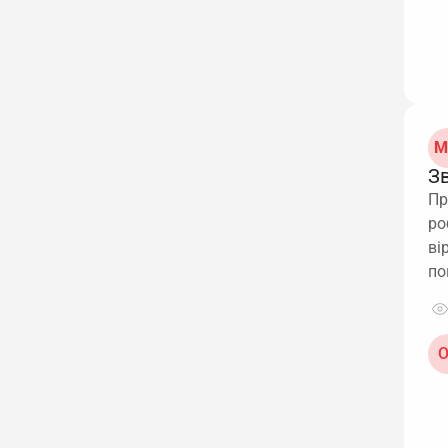
М
Зв
Пр
ро
ві
по
О