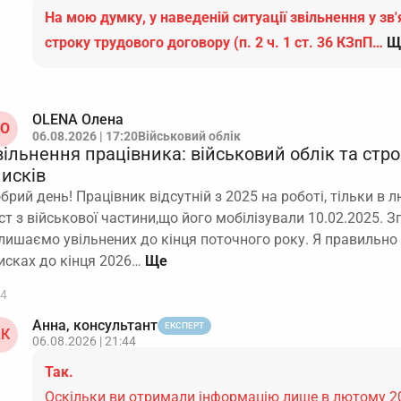
На мою думку, у наведеній ситуації звільнення у зв'
строку трудового договору (п. 2 ч. 1 ст. 36 КЗпП…
Щ
OLENA Олена
O
06.08.2026 | 17:20
Військовий облік
ільнення працівника: військовий облік та стро
писків
брий день! Працівник відсутній з 2025 на роботі, тільки в
ст з військової частини,що його мобілізували 10.02.2025. З
лишаємо увільнених до кінця поточного року. Я правильно
исках до кінця 2026…
4
Анна, консультант
ЕКСПЕРТ
К
06.08.2026 | 21:44
Так.
Оскільки ви отримали інформацію лише в лютому 20