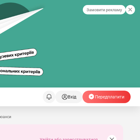
Замовити рекламу
Вхід
Передплатити
нюанси
Увійти або зареєструватися