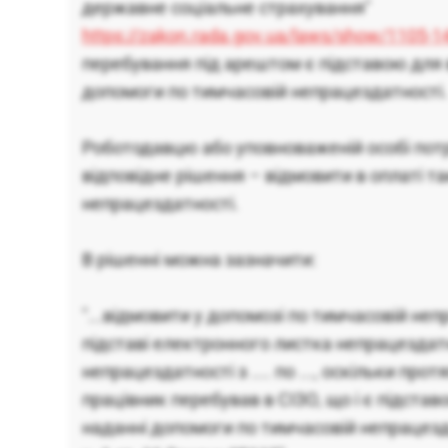
державне соціальне страхування"
https://zakon.rada.gov.ua/laws/show/1105-
перебування під арештом є підставою для 
допомоги по тимчасовій непрацездатності.
Роботодавцю або уповноваженій особі пот
відповідне рішення – відмовити в оплаті т
непрацездатності.
В рішенні можна зазначити:
"...відмовити у допомозі по тимчасовій неп
підставі електронного листка непрацездатно
непрацездатності з .... по ..., оскільки про
працівник перебував в СІЗО, що і є підстав
наданні допомоги по тимчасовій непрацезд