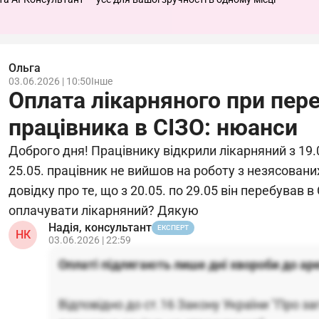
Ольга
03.06.2026 | 10:50
Інше
Оплата лікарняного при пер
працівника в СІЗО: нюанси
Доброго дня! Працівнику відкрили лікарняний з 19.0
25.05. працівник не вийшов на роботу з незясованих
довідку про те, що з 20.05. по 29.05 він перебував 
оплачувати лікарняний? Дякую
Надія, консультант
ЕКСПЕРТ
НК
03.06.2026 | 22:59
Оплаті підлягають лише дні хвороби до аре
Відповідно до ст.16 Закону України "Про з