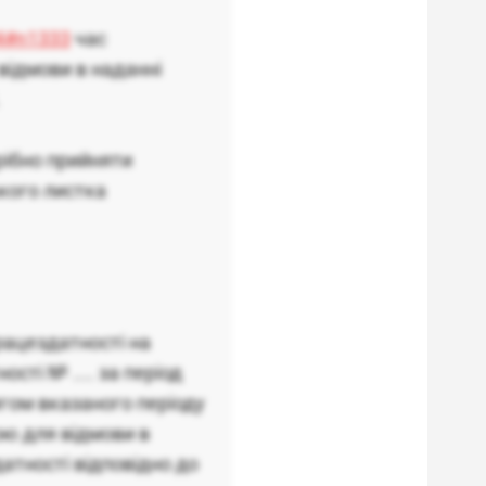
14#n1333
час
відмови в наданні
рібно прийняти
акого листка
рацездатності на
сті № .... за період
тягом вказаного періоду
ою для відмови в
атності відповідно до