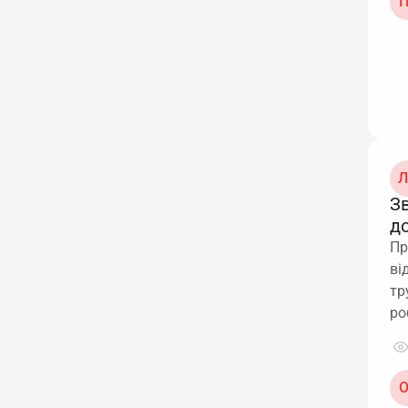
П
Л
З
д
Пр
ві
тр
ро
О