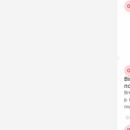
О
О
Ві
п
Ві
р.
по