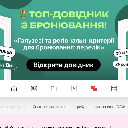
ий консультант
Оплата лікарняного при перебуванні працівника в СІЗО: 
та AI-Консультант — усе для вашої зручності в одному місці