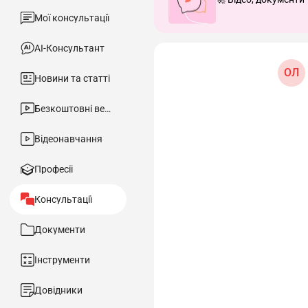
Мої консультації
АІ-Консультант
ОЛ
Новини та статті
Безкоштовні вебінари
Відеонавчання
Професії
Консультації
Документи
Інструменти
Довідники