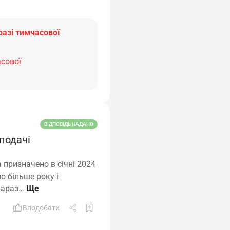
разі тимчасової
асової
ВІДПОВІДЬ НАДАНО
 подачі
 призначено в січні 2024
о більше року і
 зараз…
Вподобати