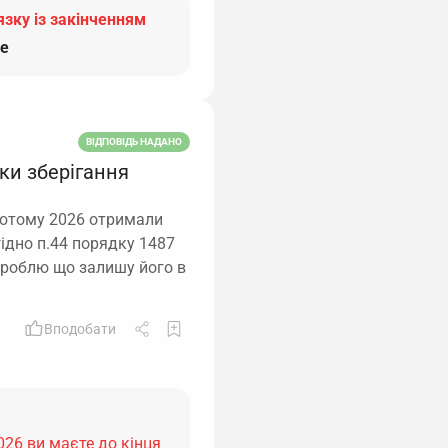
язку із закінченням
е
ВІДПОВІДЬ НАДАНО
ки зберігання
 лютому 2026 отримали
гідно п.44 порядку 1487
 роблю що залишу його в
Вподобати
26 ви маєте до кінця