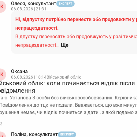
Олеся, консультант
ЕКСПЕРТ
К
06.08.2026 | 21:31
Ні, відпустку потрібно перенести або продовжити у 
непрацездатності.
Відпустку переносять або продовжують у разі тимч
непрацездатності…
Ще
Оксана
К
06.08.2026 | 18:14
Військовий облік
йськовий облік: коли починається відлік після
овідомлення
таю. Установа 3 особи без військовозобовязаних. Керівника
 Повідомлення до тцк не подали. Вважається, що вже минул
рушення немає, чи відлік почнеться з дати , з якої подамо
3
Поліна, консультант
ЕКСПЕРТ