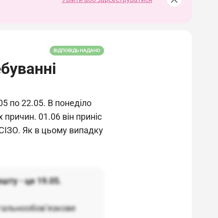
ВІДПОВІДЬ НАДАНО
ебуванні
5 по 22.05. В понеділо
 причин. 01.06 він приніс
в СІЗО. Як в цьому випадку
шту - це 19.05.
агальнообов’язкове