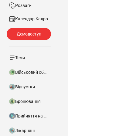
Розваги
Календар Кадровика
Теми
Військовий облік
Відпустки
Бронювання
Прийняття на роботу
Лікарняні