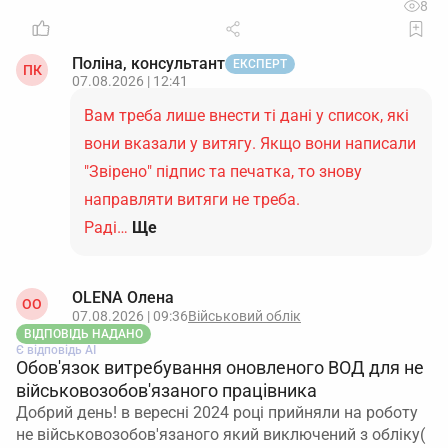
8
Поліна, консультант
ЕКСПЕРТ
ПК
07.08.2026 | 12:41
Вам треба лише внести ті дані у список, які
вони вказали у витягу. Якщо вони написали
"Звірено" підпис та печатка, то знову
направляти витяги не треба.
Раді…
Ще
OLENA Олена
ОO
07.08.2026 | 09:36
Військовий облік
ВІДПОВІДЬ НАДАНО
Є відповідь АІ
Обов'язок витребування оновленого ВОД для не
військовозобов'язаного працівника
Добрий день! в вересні 2024 році прийняли на роботу
не військовозобов'язаного який виключений з обліку(