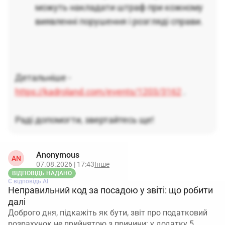
можуть накладати штраф при кожному
виявленні порушення і розгляді справи.
Детальніше -
https://kadroland.com/events/1203/3162
.
Раді допомогти, звертайтесь ще!
Anonymous
AN
07.08.2026 | 17:43
Інше
ВІДПОВІДЬ НАДАНО
Є відповідь АІ
Неправильний код за посадою у звіті: що робити
далі
Доброго дня, підкажіть як бути, звіт про податковий
розрахунок не прийнятою з причини: у додатку 5