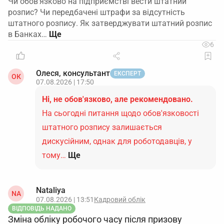
Чи обов'язково на підприємстві вести штатний
розпис? Чи передбачені штрафи за відсутність
штатного розпису. Як затверджувати штатний розпис
в Банках…
6
Олеся, консультант
ЕКСПЕРТ
ОК
07.08.2026 | 17:50
Ні, не обов'язково, але рекомендовано.
На сьогодні питання щодо обов'язковості
штатного розпису залишається
дискусійним, однак для роботодавців, у
тому…
Ще
Nataliya
NA
07.08.2026 | 13:51
Кадровий облік
ВІДПОВІДЬ НАДАНО
Зміна обліку робочого часу після призову