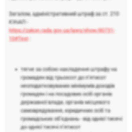
Загалом, адміністративний штраф за ст. 210
КУпАП -
https://zakon.rada.gov.ua/laws/show/80731-
10#Text
:
тягне за собою накладення штрафу на
громадян від трьохсот до п’ятисот
неоподатковуваних мінімумів доходів
громадян і на посадових осіб органів
державної влади, органів місцевого
самоврядування, юридичних осіб та
громадських об’єднань - від однієї тисячі
до однієї тисячі п’ятисот