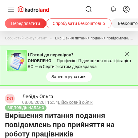
Передплатити
Спробувати безкоштовно
Безкоштов
Особистий консультант
Вирішення питання подання повідомлень про прийняття на роботу працівників
❗ Готові до перевірок?
ОНОВЛЕНО
— Професію: Підвищення кваліфікації з
ВО — із Сертифікатом держзразка
Зареєструватися
Лебідь Ольга
ОЛ
08.06.2026 | 15:54
Військовий облік
ВІДПОВІДЬ НАДАНО
Вирішення питання подання
повідомлень про прийняття на
роботу працівників