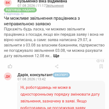
Кузьменко Віка Вадимівна
ВК
07.08.2026 | 11:17
Звільнення
ВІДПОВІДЬ НАДАНО
Є відповідь АІ
Чи можливе звільнення працівника з
неправильною заявою
Підкажіть будь ласка, чи можемо звільнити
працівника з посади, якщо він передав заяву і вона не
вірно написана, а саме: заява написана 29.07, а
звільнити з 03.08 за власним бажанням, підприємство
не погоджувало звільнення 03.08, чи можна рахувати
дату звільнення 12.08 як…
13
Дарія, консультант
ЕКСПЕРТ
ДК
07.08.2026 | 13:42
Ні, роботодавець не може в
односторонньому порядку змінювати дату
звільнення, зазначену в заяві. Якщо
роботодавець не погоджував заяву