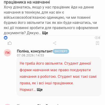
працівника на навчанні
Хочу дізнатись, якщо у нас працівник йде на денне
навчання в технікум, для нас він є
військовозобов'язаною одиницею, чи ми повинні
будемо його звільнити так як він буде навчатись, чи
які дії повинні зробити для правильного оформлення
документів? Дякую…
1
8
Поліна, консультант
ЕКСПЕРТ
ПК
07.08.2026 | 14:53
Не треба його звільняти. Студент денної
форми навчання має право поєднувати
навчання з роботою. Студент має такі самі
права, як і всі інші працівники.
Нормат…
Ще