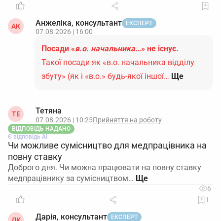
Анжеліка, консультант
ЕКСПЕРТ
АК
07.08.2026 | 16:00
Посади «
в.о. начальника…
» не існує.
Такої посади як «в.о. начальника відділу
збуту» (як і «в.о.» будь-якої іншої…
Ще
Тетяна
ТЕ
07.08.2026 | 10:25
Прийняття на роботу
ВІДПОВІДЬ НАДАНО
Є відповідь АІ
Чи можливе сумісництво для медпрацівника на
повну ставку
Доброго дня. Чи можна працювати на повну ставку
медпрацівнику за сумісництвом…
6
1
Дарія, консультант
ЕКСПЕРТ
ДК