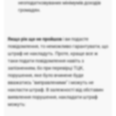
неоподатковуваних мінімумів доходів
громадян.
Якщо рік ще не пройшов
і ви подасте
повідомлення, то неможливо гарантувати, що
штраф не накладуть. Проте, краще все ж
таки подати повідомлення навіть з
запізненням, бо при перевірці ТЦК,
порушення, яке було вчинене буде
вважатись "виправленими" і можуть не
накласти штраф. В залежності від обставин
виявлення порушення, накладати штраф
можуть: