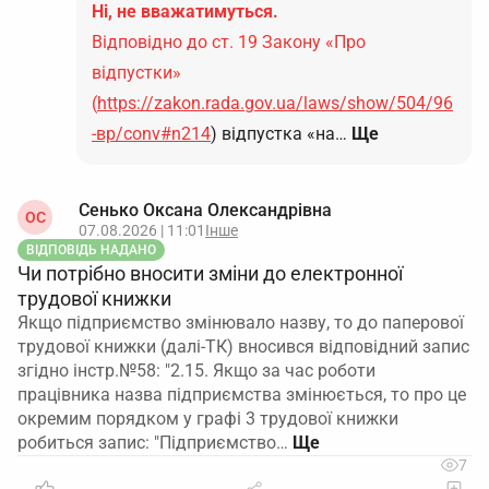
Ні, не вважатимуться.
Відповідно до ст. 19 Закону «Про
відпустки»
(
https://zakon.rada.gov.ua/laws/show/504/96
-вр/conv#n214
) відпустка «на…
Ще
Сенько Оксана Олександрівна
ОС
07.08.2026 | 11:01
Інше
ВІДПОВІДЬ НАДАНО
Чи потрібно вносити зміни до електронної
трудової книжки
Якщо підприємство змінювало назву, то до паперової
трудової книжки (далі-ТК) вносився відповідний запис
згідно інстр.№58: "2.15. Якщо за час роботи
працівника назва підприємства змінюється, то про це
окремим порядком у графі 3 трудової книжки
робиться запис: "Підприємство…
7