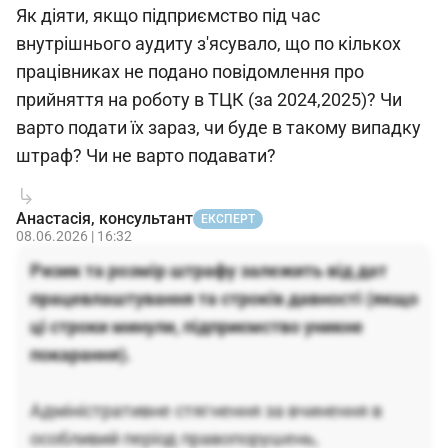
Як діяти, якщо підприємство під час
внутрішнього аудиту з'ясувало, що по кількох
працівниках не подано повідомлення про
прийняття на роботу в ТЦК (за 2024,2025)? Чи
варто подати їх зараз, чи буде в такому випадку
штраф? Чи не варто подавати?
Анастасія, консультант
ЕКСПЕРТ
08.06.2026 | 16:32
Ризик та розмір штрафу залежить від дат
працевлаштування та строків давності (якщо
ці строки минули, підприємство уникне
покарання).
Адміністративне стягнення за вчинення в
особливий період правопорушень,