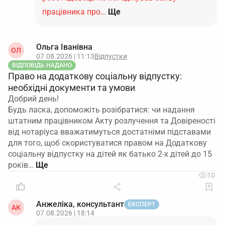
працівника про…
Ще
Ольга Іванівна
ОЛ
07.08.2026 | 11:13
Відпустки
ВІДПОВІДЬ НАДАНО
Право на додаткову соціальну відпустку:
необхідні документи та умови
Добрий день!
Будь ласка, допоможіть розібратися: чи надання
штатним працівником Акту розлучення та Довіреності
від нотаріуса вважатимуться достатніми підставами
для того, щоб скористуватися правом на Додаткову
соціальну відпустку на дітей як батько 2-х дітей до 15
років…
10
Анжеліка, консультант
ЕКСПЕРТ
АК
07.08.2026 | 18:14