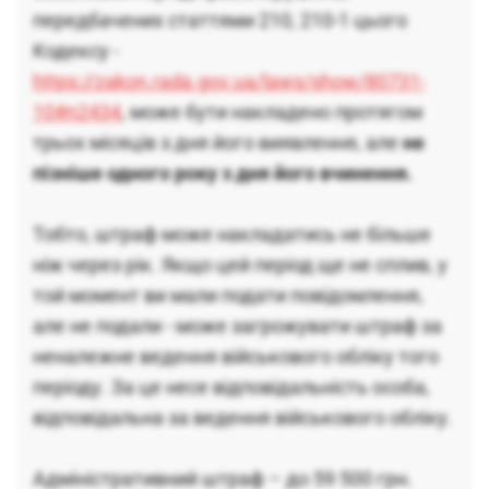
передбачених статтями 210, 210-1 цього
Кодексу -
https://zakon.rada.gov.ua/laws/show/80731-
10#n2434
, може бути накладено протягом
трьох місяців з дня його виявлення, але
не
пізніше одного року з дня його вчинення.
Тобто, штраф може накладатись не більше
ніж через рік. Якщо цей період ще не сплив, у
той момент ви мали подати повідомлення,
але не подали - може загрожувати штраф за
неналежне ведення військового обліку того
періоду. За це несе відповідальність особа,
відповідальна за ведення військового обліку.
Адміністративний штраф – до 59 500 грн.