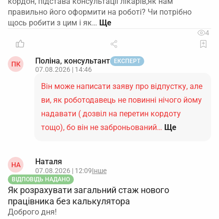
кордон, підстава консультації лікарів,як нам
правильно його оформити на роботі? Чи потрібно
щось робити з цим і як…
4
Поліна, консультант
ЕКСПЕРТ
ПК
07.08.2026 | 14:46
Він може написати заяву про відпустку, але
ви, як роботодавець не повинні нічого йому
надавати ( дозвіл на перетин кордоту
тощо), бо він не заброньований…
Ще
Наталя
НА
07.08.2026 | 12:09
Інше
ВІДПОВІДЬ НАДАНО
Як розрахувати загальний стаж нового
працівника без калькулятора
Доброго дня!