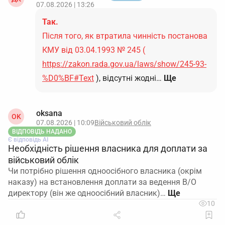
07.08.2026 | 13:26
Так.
Після того, як втратила чинність постанова
КМУ від 03.04.1993 № 245 (
https://zakon.rada.gov.ua/laws/show/245-93-
%D0%BF#Text
), відсутні жодні…
Ще
oksana
OK
07.08.2026 | 10:09
Військовий облік
ВІДПОВІДЬ НАДАНО
Є відповідь АІ
Необхідність рішення власника для доплати за
військовий облік
Чи потрібно рішення одноосібного власника (окрім
наказу) на встановлення доплати за ведення В/О
директору (він же одноосібний власник)…
10