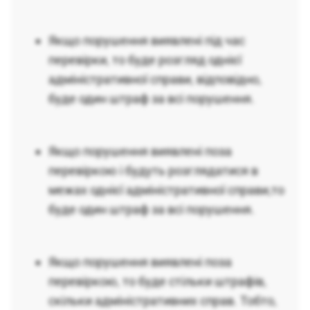
Якщо порушення виявлені під час
перевірки, то буде розгляд однієї
адміністративної справи, відповідно,
буде один штраф за всі порушення.
Якщо порушення виявлені поза
перевіркою і будуть розглядатися в
межах однієї адміністративної справи,то
буде один штраф за всі порушення.
Якщо порушення виявлені поза
перевіркою, то буде стільки штрафів,
скільки адміністративних справ. Тобто,