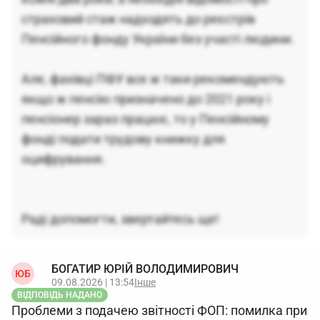
страховий стаж надходять до реєстрів
Пенсійного фонду України без участі людини.
Але, фахівці ПФУ все ж таки рекомендують
якщо ж пенсію призначено до 2021 року і
пенсіонер зараз працює, то у Пенсійному
фонді подати трудову книжку для
оцифрування.
Раді допомогти, звертайтесь ще!
БОГАТИР ЮРІЙ ВОЛОДИМИРОВИЧ
ЮБ
09.08.2026 | 13:54
Інше
ВІДПОВІДЬ НАДАНО
Проблеми з подачею звітності ФОП: помилка при