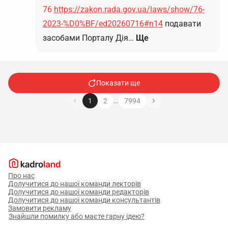
76
https://zakon.rada.gov.ua/laws/show/76-
2023-%D0%BF/ed20260716#n14
подавати
засобами Порталу Дія…
Ще
Показати ще
…
1
2
7994
Про нас
Долучитися до нашої команди лекторів
Долучитися до нашої команди редакторів
Долучитися до нашої команди консультантів
Замовити рекламу
Знайшли помилку або маєте гарну ідею?