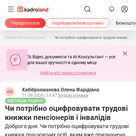
Передплатити
Спробувати безкоштовно
Безкоштов
Особистий консультант
Чи потрібно оцифровувати трудові книжки пенсіонерів і інвалідів
🚀 Відео, документи та AI-Консультант — усе
для вашої зручності в одному місці
Увійти або зареєструватися
Хабібрахманова Олена Фарідівна
ОХ
11.06.2026 | 15:47
Трудові книжки
ВІДПОВІДЬ НАДАНО
Чи потрібно оцифровувати трудові
книжки пенсіонерів і інвалідів
Доброго дня. Чи потрібно оцифровувати трудові
книжки працюючих осіб, яким вже призначена