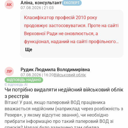
Аліна, консультант
ЕКСПЕРТ
АК
07.08.2026 | 21:03
Класифікатор професій 2010 року
продовжує застосовуватися. Проте на сайті
Верховної Ради не оновлюється, а
функціонал, наданий на сайті профільного…
Ще
Рудик Людмила Володимирівна
ЛР
07.08.2026 | 16:20
Військовий облік
ВІДПОВІДЬ НАДАНО
Є відповідь АІ
Чи потрібно видаляти недійсний військовий облік
з реєстрів
Вітаю! У разі, якщо паперовий ВОД працівника
вважається недійсним (наприклад через розбіжність з
Резерв+, у якому відсутнє звання), чи необхідно
прибрати інформацію про такий паперовий ВОД зі
списків? Наразі було зазначено там обидва