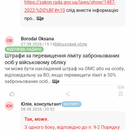
https://zakon.rada.gov.ua/laws/show/1487-
2022-%D0%BF#n10
слід внести інформацію
про…
Ще
Borodai Oksana
OB
07.08.2026 | 15:14
Військовий облік
ВІДПОВІДЬ НАДАНО
Штрафи за перевищення ліміту заброньованих
осіб у військовому обліку
чи може бути накладений штраф на ОМС або на особу,
відповідальну за ВО, якщо перевищити ліміт в 50%
заброньованих осіб…
9
Юлія, консультант
ЕКСПЕРТ
ЮК
08.08.2026 | 20:52
Так, може.
З одного боку, відповідно до п. 9-2 Порядку