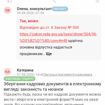
Олена, консультант
ЕКСПЕРТ
ОК
09.08.2026 | 01:39
Так, може.
Відповідно до ст. 6 Закону № 504
https://zakon.rada.gov.ua/laws/show/504/96-
%D0%B2%D1%80/conv#n48
щорічна
основна відпустка надається
працівникам…
Ще
Катерина
КА
07.08.2026 | 18:40
Загальні документи кадровика
ВІДПОВІДЬ НАДАНО
Зберігання кадрових документів в електронному
вигляді: законність та нюанси
Підкажіть будь ласка чи всі кадрові документи можна
вести і зберігати в електронній формі?Я маю на увазі
архів. Всі кадрові накази(прийом, звільнення,