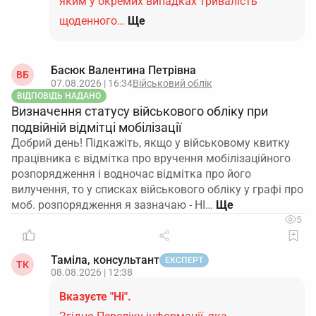
яким у окремих випадках тривалість
щоденного…
Ще
Басюк Валентина Петрівна
ВБ
07.08.2026 | 16:34
Військовий облік
ВІДПОВІДЬ НАДАНО
Визначення статусу військового обліку при
подвійній відмітці мобілізації
Добрий день! Підкажіть, якщо у військовому квитку
працівника є відмітка про вручення мобілізаційного
розпорядження і водночас відмітка про його
вилучення, то у списках військового обліку у графі про
моб. розпорядження я зазначаю - НІ…
5
Таміла, консультант
ЕКСПЕРТ
ТК
08.08.2026 | 12:38
Вказуєте "Ні".