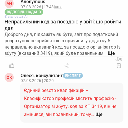
Anonymous
AN
07.08.2026 | 17:43
Інше
ВІДПОВІДЬ НАДАНО
Є відповідь АІ
Неправильний код за посадою у звіті: що робити
далі
Доброго дня, підкажіть як бути, звіт про податковий
розрахунок не прийнятою з причини: у додатку 5
неправильно вказаний код за посадою організатор із
збуту (вказаний 3419), який буде правильним…
8
Олеся, консультант
ЕКСПЕРТ
ОК
07.08.2026 | 20:20
Єдиний реєстр кваліфікацій –
Класифікатор професій містить професію -
Організатор зі збуту, код за КП 3419, він не
змінився, він правильний, тому…
Ще