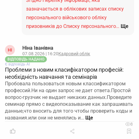
Згідно Переліку інформації, яка
зазначається в облікових записах списку
персонального військового обліку
призовників до Списку персонального…
Ще
Ніна Іванівна
НІ
07.08.2026 | 16:20
Кадровий облік
ВІДПОВІДЬ НАДАНО
Є відповідь АІ
Проблеми з новим класифікатором професій:
необхідність навчання та семінарів
Пробовала пользоваться новым классификатором
профессий.Ни на один запрос не дает ответа.Простой
вопрос-грузчик не выдает никаких данных.Проведите
семинар прямо с видеопоказывание как запрашивать
данные,что вносить для того чтобы проверить коды и
названия.или они не менялись и…
8