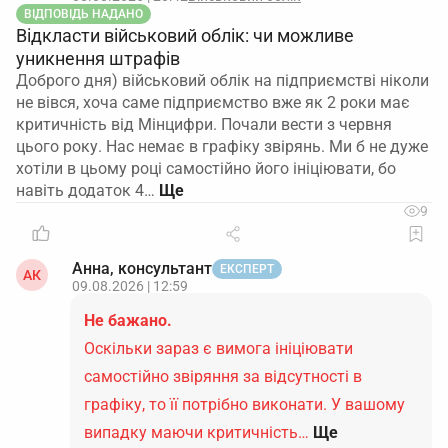
ВІДПОВІДЬ НАДАНО
Відкласти військовий облік: чи можливе
уникнення штрафів
Доброго дня) військовий облік на підприємстві ніколи
не вівся, хоча саме підприємство вже як 2 роки має
критичність від Мінцифри. Почали вести з червня
цього року. Нас немає в графіку звірянь. Ми б не дуже
хотіли в цьому році самостійно його ініціювати, бо
навіть додаток 4…
9
Анна, консультант
ЕКСПЕРТ
АК
09.08.2026 | 12:59
Не бажано.
Оскільки зараз є вимога ініціювати
самостійно звіряння за відсутності в
графіку, то її потрібно виконати. У вашому
випадку маючи критичність…
Ще