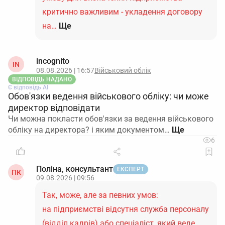
критично важливим - укладення договору
на…
Ще
incognito
IN
08.08.2026 | 16:57
Військовий облік
ВІДПОВІДЬ НАДАНО
Є відповідь АІ
Обов'язки ведення військового обліку: чи може
директор відповідати
Чи можна покласти обов'язки за ведення військового
обліку на директора? і яким документом…
6
Поліна, консультант
ЕКСПЕРТ
ПК
09.08.2026 | 09:56
Так, може, але за певних умов:
на підприємстві відсутня служба персоналу
(відділ кадрів) або спеціаліст, який веде