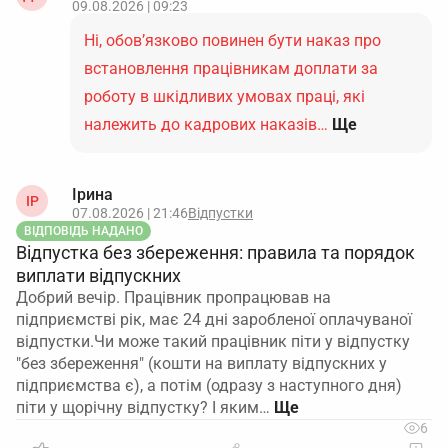
09.08.2026 | 09:23
Ні, обов’язково повинен бути наказ про
встановлення працівникам доплати за
роботу в шкідливих умовах праці, які
належить до кадрових наказів…
Ще
Ірина
ІР
07.08.2026 | 21:46
Відпустки
ВІДПОВІДЬ НАДАНО
Відпустка без збереження: правила та порядок
виплати відпускних
Добрий вечір. Працівник пропрацював на
підприємстві рік, має 24 дні заробленої оплачуваної
відпустки.Чи може такий працівник піти у відпустку
"без збереження" (кошти на виплату відпускних у
підприємства є), а потім (одразу з наступного дня)
піти у щорічну відпустку? І яким…
6