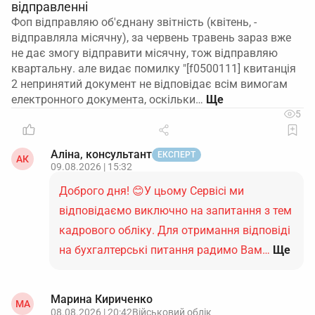
відправленні
Фоп відправляю об'єднану звітність (квітень, -
відправляла місячну), за червень травень зараз вже
не дає змогу відправити місячну, тож відправляю
квартальну. але видає помилку "[f0500111] квитанція
2 непринятий документ не відповідає всім вимогам
електронного документа, оскільки…
5
Аліна, консультант
ЕКСПЕРТ
АК
09.08.2026 | 15:32
Доброго дня! 😊У цьому Сервісі ми
відповідаємо виключно на запитання з тем
кадрового обліку. Для отримання відповіді
на бухгалтерські питання радимо Вам…
Ще
Марина Кириченко
МА
08.08.2026 | 20:42
Військовий облік