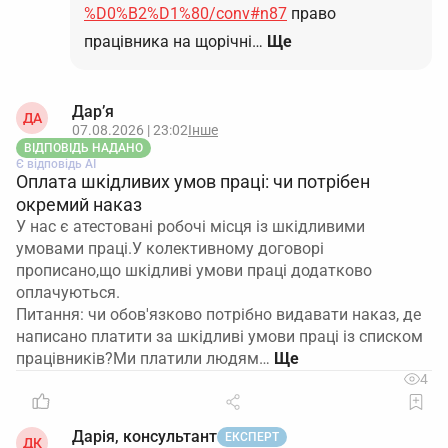
%D0%B2%D1%80/conv#n87
право
працівника на щорічні…
Ще
Дар’я
ДА
07.08.2026 | 23:02
Інше
ВІДПОВІДЬ НАДАНО
Є відповідь АІ
Оплата шкідливих умов праці: чи потрібен
окремий наказ
У нас є атестовані робочі місця із шкідливими
умовами праці.У колективному договорі
прописано,що шкідливі умови праці додатково
оплачуються.
Питання: чи обов'язково потрібно видавати наказ, де
написано платити за шкідливі умови праці із списком
працівників?Ми платили людям…
4
Дарія, консультант
ЕКСПЕРТ
ДК