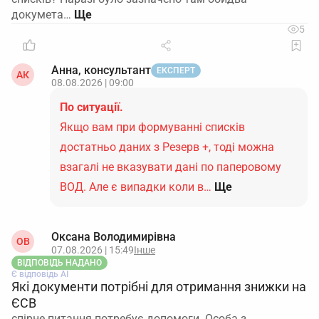
докумета…
5
Анна, консультант
ЕКСПЕРТ
АК
08.08.2026 | 09:00
По ситуації.
Якщо вам при формуванні списків
достатньо даних з Резерв +, тоді можна
взагалі не вказувати дані по паперовому
ВОД. Але є випадки коли в…
Ще
Оксана Володимирівна
ОВ
07.08.2026 | 15:49
Інше
ВІДПОВІДЬ НАДАНО
Є відповідь АІ
Які документи потрібні для отримання знижки на
ЄСВ
спірне питання потребує допомоги. Особа з