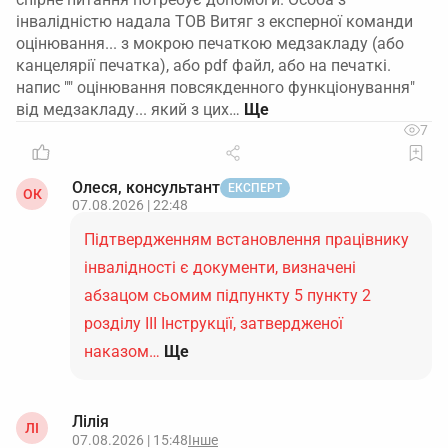
інвалідністю надала ТОВ Витяг з експерної команди
оцінювання... з мокрою печаткою медзакладу (або
канцелярії печатка), або pdf файл, або на печаткі.
напис "" оцінювання повсякденного функціонування"
від медзакладу... який з цих…
7
Олеся, консультант
ЕКСПЕРТ
ОК
07.08.2026 | 22:48
Підтвердженням встановлення працівнику
інвалідності є документи, визначені
абзацом сьомим підпункту 5 пункту 2
розділу ІІІ Інструкції, затвердженої
наказом…
Ще
Лілія
ЛІ
07.08.2026 | 15:48
Інше