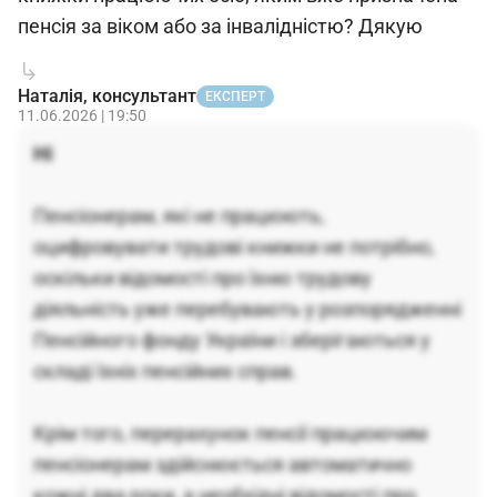
пенсія за віком або за інвалідністю? Дякую
Наталія, консультант
ЕКСПЕРТ
11.06.2026 | 19:50
Ні
Пенсіонерам, які не працюють,
оцифровувати трудові книжки не потрібно,
оскільки відомості про їхню трудову
діяльність уже перебувають у розпорядженні
Пенсійного фонду України і зберігаються у
складі їхніх пенсійних справ.
Крім того, перерахунок пенсії працюючим
пенсіонерам здійснюється автоматично
кожні два роки, а необхідні відомості про