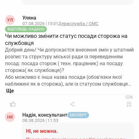
Уляна
УЛ
07.08.2026 | 15:01
Держслужба / ОМС
ВІДПОВІДЬ НАДАНО
Чи можливо змінити статус посади сторожа на
службовця
Добрий день! Чи допускаєтся внесення змін у штатний
розпис та структуру міської ради із переведенням
посад: посада сторож ( техн. працівник) на посаду
сторожа( як службовця)?
Або можливо є інша назва посади (обов'язки якої
наближені як в сторожа), але із статусом службовця…
6
Надія, консультант
ЕКСПЕРТ
НК
08.08.2026 | 11:53
Ні, не можна.