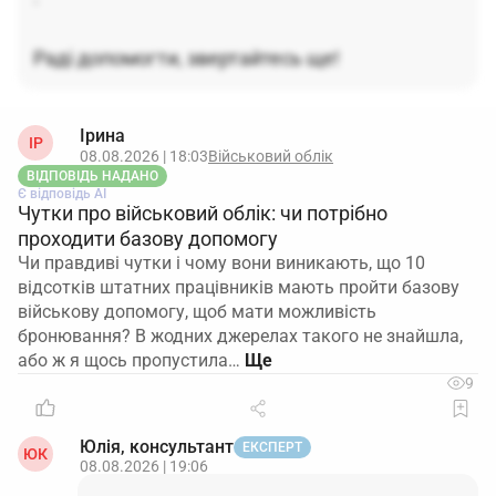
правонаступництво й продовження дії локальних
актів попереднього, у тому числі посадових
Раді допомогти, звертайтесь ще!
інструкцій, з можливістю їх подальшого
перегляду.
Такий наказ підтвердить
безперервність застосування посадових
Ірина
ІР
інструкцій, зменшить ризики спорів щодо зміни
08.08.2026 | 18:03
Військовий облік
ВІДПОВІДЬ НАДАНО
істотних умов праці та слугуватиме внутрішньою
Є відповідь АІ
підставою для того, щоб кадрові служби і
Чутки про військовий облік: чи потрібно
керівники структурних підрозділів застосовували
проходити базову допомогу
попередні інструкції до моменту їх оновлення.
Чи правдиві чутки і чому вони виникають, що 10
відсотків штатних працівників мають пройти базову
Підсумок.
Формально посадові інструкції
військову допомогу, щоб мати можливість
продовжують діяти як складова чинних трудових
бронювання? В жодних джерелах такого не знайшла,
договорів у правонаступника, а для порядку й
або ж я щось пропустила…
доказовості доцільно відобразити їх
9
«успадкування» та, за потреби, технічно оновити
реквізити наказом нового роботодавця.
Юлія, консультант
ЕКСПЕРТ
ЮК
08.08.2026 | 19:06