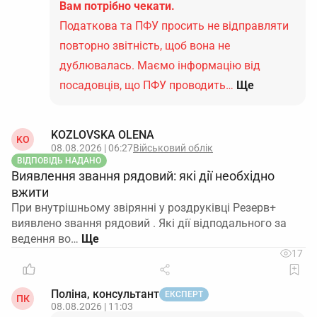
Вам потрібно чекати.
Податкова та ПФУ просить не відправляти
повторно звітність, щоб вона не
дублювалась. Маємо інформацію від
посадовців, що ПФУ проводить…
Ще
KOZLOVSKA OLENA
KO
08.08.2026 | 06:27
Військовий облік
ВІДПОВІДЬ НАДАНО
Виявлення звання рядовий: які дії необхідно
вжити
При внутрішньому звірянні у роздруківці Резерв+
виявлено звання рядовий . Які дії відподального за
ведення во…
17
Поліна, консультант
ЕКСПЕРТ
ПК
08.08.2026 | 11:03