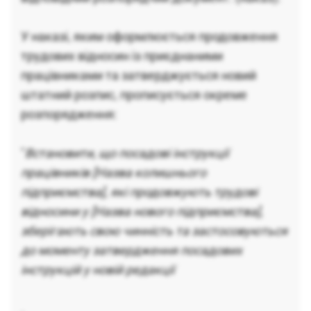
переходять до набувача
Кодекс законів про працю
України
.
У наказі, яким оформлюється продовження
Оскільки посадова інструкція конкретизує
трудових відносин із приєднаними
обов’язки в межах існуючого трудового договору,
працівниками та затверджується новий
її дія може бути збережена у правонаступника
штатний розпис, прописується окреме
без видання окремих наказів про «затвердження
розпорядження:
заново», якщо не змінюються істотні умови праці.
Якщо змінюється лише найменування юридичної
особи, цю зміну можна оформити технічно у
"
Встановити, що посадові інструкції
реквізитах інструкції та в кадрових документах
працівників [Назва колишнього
(особові картки, особові справи) без оформлення
підприємства], які продовжують трудові
переведення чи нового затвердження, оскільки
відносини у [Назва нового підприємства],
трудові відносини тривають, а зміна
зберігають свою чинність та застосовуються
підпорядкованості чи реорганізація не припиняє
дії трудового договору
Кодекс законів про працю
до моменту затвердження посадових
України
.
інструкцій у новій редакції
Разом з тим з практичних міркувань доцільно
.
видати загальний наказ нового роботодавця про