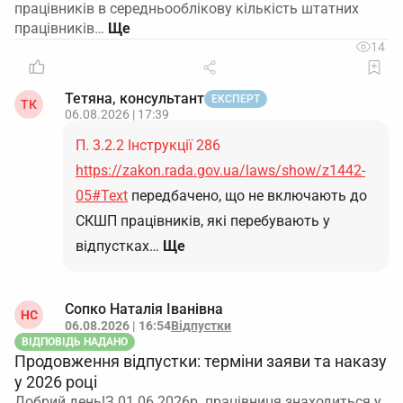
працівників в середньооблікову кількість штатних
працівників…
14
Тетяна, консультант
ЕКСПЕРТ
ТК
06.08.2026 | 17:39
П. 3.2.2 Інструкції 286
https://zakon.rada.gov.ua/laws/show/z1442-
05#Text
передбачено, що не включають до
СКШП працівників, які перебувають у
відпустках…
Ще
Сопко Наталія Іванівна
НС
06.08.2026 | 16:54
Відпустки
ВІДПОВІДЬ НАДАНО
Продовження відпустки: терміни заяви та наказу
у 2026 році
Добрий день!З 01.06.2026р. працівниця знаходиться у