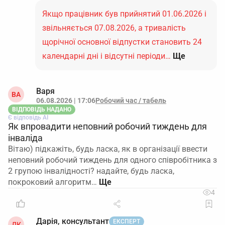
Якщо працівник був прийнятий 01.06.2026 і
звільняється 07.08.2026, а тривалість
щорічної основної відпустки становить 24
календарні дні і відсутні періоди…
Ще
Варя
ВА
06.08.2026 | 17:06
Робочий час / табель
ВІДПОВІДЬ НАДАНО
Є відповідь АІ
Як впровадити неповний робочий тиждень для
інваліда
Вітаю) підкажіть, будь ласка, як в організації ввести
неповний робочий тиждень для одного співробітника з
2 групою інвалідності? надайте, будь ласка,
покроковий алгоритм…
4
Дарія, консультант
ЕКСПЕРТ
ДК