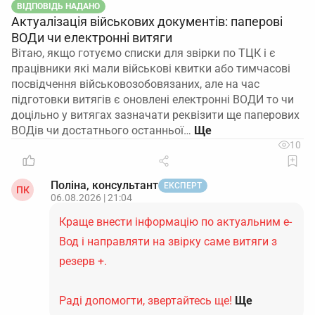
ВІДПОВІДЬ НАДАНО
Актуалізація військових документів: паперові
ВОДи чи електронні витяги
Вітаю, якщо готуємо списки для звірки по ТЦК і є
працівники які мали військові квитки або тимчасові
посвідчення військовозобовязаних, але на час
підготовки витягів є оновлені електронні ВОДИ то чи
доцільно у витягах зазначати реквізити ще паперових
ВОДів чи достатнього останньої…
10
Поліна, консультант
ЕКСПЕРТ
ПК
06.08.2026 | 21:04
Краще внести інформацію по актуальним е-
Вод і направляти на звірку саме витяги з
резерв +.
Раді допомогти, звертайтесь ще!
Ще