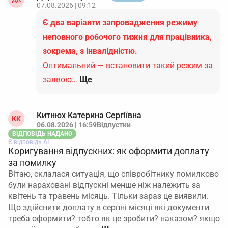
07.08.2026 | 09:12
Є два варіанти запровадження режиму
неповного робочого тижня для працівника,
зокрема, з інвалідністю.
Оптимальний — встановити такий режим за
заявою…
Ще
Китнюх Катерина Сергіївна
КК
06.08.2026 | 16:59
Відпустки
ВІДПОВІДЬ НАДАНО
Є відповідь АІ
Коригування відпускних: як оформити доплату
за помилку
Вітаю, склалася ситуація, що співробітнику помилково
були нараховані відпускні менше ніж належить за
квітень та травень місяць. Тільки зараз це виявили.
Що здійснити доплату в серпні місяці які документи
треба оформити? тобто як це зробити? наказом? якщо