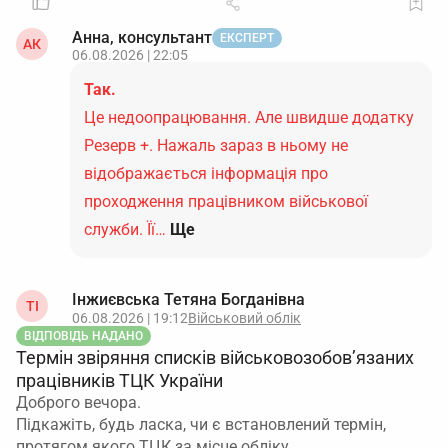
Анна, консультант
ЕКСПЕРТ
АК
06.08.2026 | 22:05
Так.
Це недоопрацювання. Але швидше додатку
Резерв +. Нажаль зараз в ньому не
відображається інформація про
проходження працівником військової
служби. Її…
Ще
Інжиєвська Тетяна Богданівна
ТІ
06.08.2026 | 19:12
Військовий облік
ВІДПОВІДЬ НАДАНО
Термін звіряння списків військовозобов’язаних
працівників ТЦК України
Доброго вечора.
Підкажіть, будь ласка, чи є встановлений термін,
протягом якого ТЦК за місце обліку