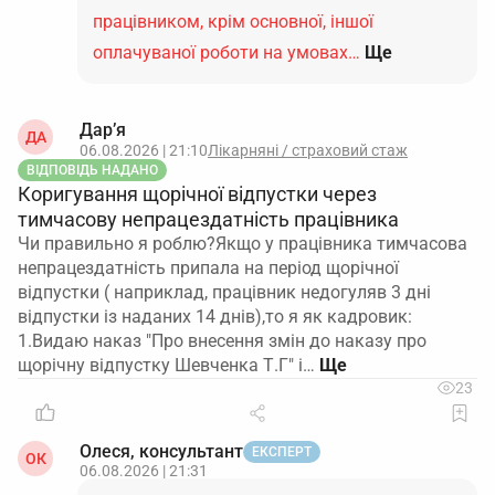
працівником, крім основної, іншої
оплачуваної роботи на умовах…
Ще
Дар’я
ДА
06.08.2026 | 21:10
Лікарняні / страховий стаж
ВІДПОВІДЬ НАДАНО
Коригування щорічної відпустки через
тимчасову непрацездатність працівника
Чи правильно я роблю?Якщо у працівника тимчасова
непрацездатність припала на період щорічної
відпустки ( наприклад, працівник недогуляв 3 дні
відпустки із наданих 14 днів),то я як кадровик:
1.Видаю наказ "Про внесення змін до наказу про
щорічну відпустку Шевченка Т.Г" і…
23
Олеся, консультант
ЕКСПЕРТ
ОК
06.08.2026 | 21:31