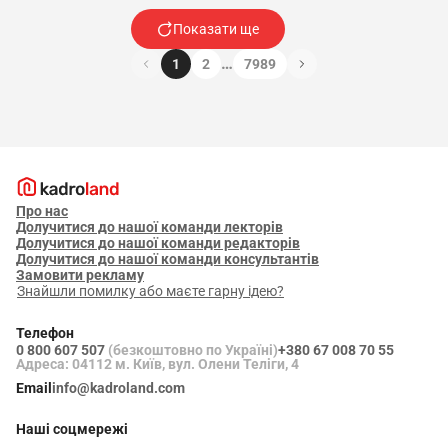
Показати ще
…
1
2
7989
Про нас
Долучитися до нашої команди лекторів
Долучитися до нашої команди редакторів
Долучитися до нашої команди консультантів
Замовити рекламу
Знайшли помилку або маєте гарну ідею?
Телефон
0 800 607 507
(безкоштовно по Україні)
+380 67 008 70 55
Адреса: 04112 м. Київ, вул. Олени Теліги, 4
Email
info@kadroland.com
Наші соцмережі