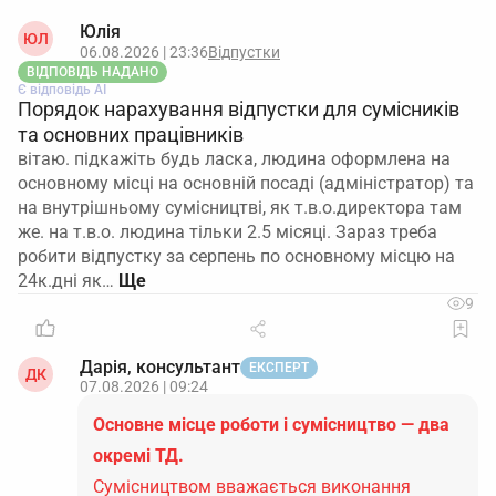
Юлія
ЮЛ
06.08.2026 | 23:36
Відпустки
ВІДПОВІДЬ НАДАНО
Є відповідь АІ
Порядок нарахування відпустки для сумісників
та основних працівників
вітаю. підкажіть будь ласка, людина оформлена на
основному місці на основній посаді (адміністратор) та
на внутрішньому сумісництві, як т.в.о.директора там
же. на т.в.о. людина тільки 2.5 місяці. Зараз треба
робити відпустку за серпень по основному місцю на
24к.дні як…
9
Дарія, консультант
ЕКСПЕРТ
ДК
07.08.2026 | 09:24
Основне місце роботи і сумісництво — два
окремі ТД.
Сумісництвом вважається виконання