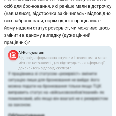
осіб для бронювання, які раніше мали відстрочку
(навчалися), відстрочка закінчилась - відповідно
всіх забронювали, окрім одного працівника -
йому надали статус резервіст, чи можливо щось
змінити в даному випадку (дуже цінний
працівник)?
АІ-Консультант
Відповідь сформована штучним інтелектом та може
містити неточності. Для підтвердження інформації
дочекайтесь відповіді експерта.
У працівника зі статусом «резервіст» змінити
ситуацію лише для бронювання не вийде: його
можна подати на бронювання тільки якщо ТЦК
виправить статус на «військовозобов’язаний» як
помилковий, або якщо він взагалі не є резервістом
за законом.
Обґрунтування