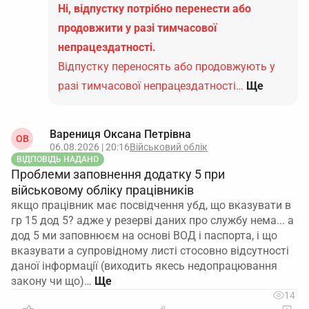
Ні, відпустку потрібно перенести або
продовжити у разі тимчасової
непрацездатності.
Відпустку переносять або продовжують у
разі тимчасової непрацездатності…
Ще
Варениця Оксана Петрівна
ОВ
06.08.2026 | 20:16
Військовий облік
ВІДПОВІДЬ НАДАНО
Проблеми заповнення додатку 5 при
військовому обліку працівників
якщо працівник має посвідчення убд, що вказувати в
гр 15 дод 5? адже у резерві даних про службу нема... а
дод 5 ми заповнюєм на основі ВОД і паспорта, і що
вказувати а супровідному листі стосовно відсутності
даної інформації (виходить якесь недопрацювання
закону чи що)…
14