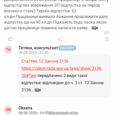
відпустці без збереження ЗП (відпустка на період
воєнного стану).Термін відпустки- 62
кл.дн.Працівниця виявила бажання продовжити дану
відпустку ще на 90 кл.дн.Підкажіть будь ласка якою
датою працівниця повинна написати заяву…
7
Тетяна, консультант
ЕКСПЕРТ
ТК
06.08.2026 | 22:20
Статтею 12 Закону 2136
https://zakon.rada.gov.ua/laws/show/2136-
20#Text
передбачено 2 види такої
відпустки:-відповідно до ч. 3 ст. 12 Закону
2136…
Ще
Oksana
OK
06.08.2026 | 16:50
Військовий облік