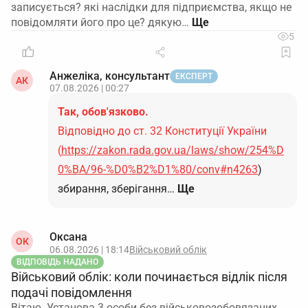
записується? які наслідки для підприємства, якщо не
повідомляти його про це? дякую…
5
Анжеліка, консультант
ЕКСПЕРТ
АК
07.08.2026 | 00:27
Так, обов'язково.
Відповідно до ст. 32 Конституції України
(
https://zakon.rada.gov.ua/laws/show/254%D
0%BA/96-%D0%B2%D1%80/conv#n4263
)
збирання, зберігання…
Ще
Оксана
ОК
06.08.2026 | 18:14
Військовий облік
ВІДПОВІДЬ НАДАНО
Військовий облік: коли починається відлік після
подачі повідомлення
Вітаю. Установа 3 особи без військовозобовязаних.