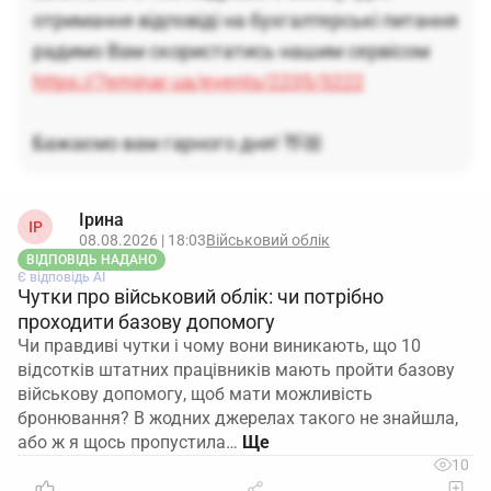
отримання відповіді на бухгалтерські питання
радимо Вам скористатись нашим сервісом
https://7eminar.ua/events/2235/3222
Бажаємо вам гарного дня! 👋🏼
Ірина
ІР
08.08.2026 | 18:03
Військовий облік
ВІДПОВІДЬ НАДАНО
Є відповідь АІ
Чутки про військовий облік: чи потрібно
проходити базову допомогу
Чи правдиві чутки і чому вони виникають, що 10
відсотків штатних працівників мають пройти базову
військову допомогу, щоб мати можливість
бронювання? В жодних джерелах такого не знайшла,
або ж я щось пропустила…
10