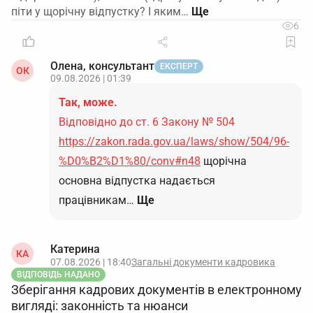
піти у щорічну відпустку? І яким…
6
Олена, консультант
ЕКСПЕРТ
ОК
09.08.2026 | 01:39
Так, може.
Відповідно до ст. 6 Закону № 504
https://zakon.rada.gov.ua/laws/show/504/96-
%D0%B2%D1%80/conv#n48
щорічна
основна відпустка надається
працівникам…
Ще
Катерина
КА
07.08.2026 | 18:40
Загальні документи кадровика
ВІДПОВІДЬ НАДАНО
Зберігання кадрових документів в електронному
вигляді: законність та нюанси