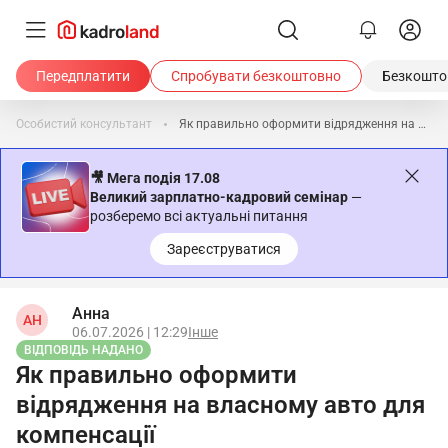
Передплатити
Спробувати безкоштовно
Безкоштов
Особистий консультант
Як правильно оформити відрядження на власному авто для компенсації
🎥 Мега подія 17.08
Великий зарплатно-кадровий семінар
—
розберемо всі актуальні питання
Зареєструватися
Анна
АН
06.07.2026 | 12:29
Інше
ВІДПОВІДЬ НАДАНО
Як правильно оформити
відрядження на власному авто для
компенсації