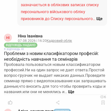
зазначається в облікових записах списку
персонального військового обліку
призовників до Списку персонального…
Ще
Ніна Іванівна
НІ
07.08.2026 | 16:20
Кадровий облік
ВІДПОВІДЬ НАДАНО
Є відповідь АІ
Проблеми з новим класифікатором професій:
необхідність навчання та семінарів
Пробовала пользоваться новым классификатором
профессий.Ни на один запрос не дает ответа.Простой
вопрос-грузчик не выдает никаких данных.Проведите
семинар прямо с видеопоказывание как запрашивать
данные,что вносить для того чтобы проверить коды и
названия.или они не менялись и…
6