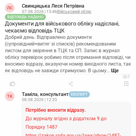
Свинцицька Леся Петрівна
ЛС
07.08.2026 | 15:46
Військовий облік
ВІДПОВІДЬ НАДАНО
Документи для військового обліку надіслані,
чекаємо відповідь ТЦК
Добрий день. Відправлено документи
(супровідний+витяг зі списків) рекомендованим
листом для звіряння в ТЦК та СП. Запис в журнал
обліку перевірок робимо після отримання відповіді, чи
вносимо відразу, вказуючи номер вихідного листа, так
як відповідь не завжди отримуємо. В цьому…
7
Таміла, консультант
ЕКСПЕРТ
ТК
08.08.2026 | 12:35
Потрібно вносити відразу.
До журналу згідно з додатком 9 до
Порядку 1487
https://zakon.rada.gov.ua/laws/show/1487-