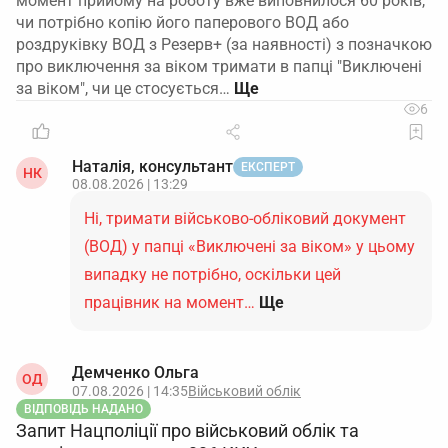
момент прийому на роботу вже виповнилося 60 років,
чи потрібно копію його паперового ВОД або
роздруківку ВОД з Резерв+ (за наявності) з позначкою
про виключення за віком тримати в папці "Виключені
за віком", чи це стосується…
6
Наталія, консультант
ЕКСПЕРТ
НК
08.08.2026 | 13:29
Ні, тримати військово-обліковий документ
(ВОД) у папці «Виключені за віком» у цьому
випадку не потрібно, оскільки цей
працівник на момент…
Ще
Демченко Ольга
ОД
07.08.2026 | 14:35
Військовий облік
ВІДПОВІДЬ НАДАНО
Запит Нацполіції про військовий облік та