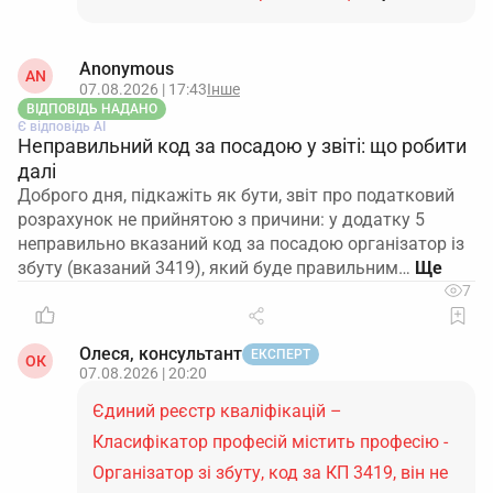
Anonymous
AN
07.08.2026 | 17:43
Інше
ВІДПОВІДЬ НАДАНО
Є відповідь АІ
Неправильний код за посадою у звіті: що робити
далі
Доброго дня, підкажіть як бути, звіт про податковий
розрахунок не прийнятою з причини: у додатку 5
неправильно вказаний код за посадою організатор із
збуту (вказаний 3419), який буде правильним…
7
Олеся, консультант
ЕКСПЕРТ
ОК
07.08.2026 | 20:20
Єдиний реєстр кваліфікацій –
Класифікатор професій містить професію -
Організатор зі збуту, код за КП 3419, він не