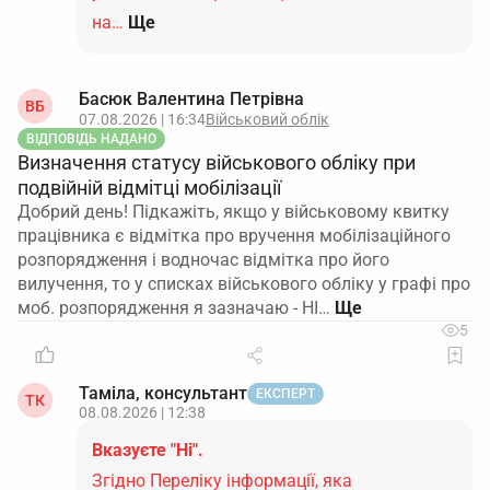
на…
Ще
Басюк Валентина Петрівна
ВБ
07.08.2026 | 16:34
Військовий облік
ВІДПОВІДЬ НАДАНО
Визначення статусу військового обліку при
подвійній відмітці мобілізації
Добрий день! Підкажіть, якщо у військовому квитку
працівника є відмітка про вручення мобілізаційного
розпорядження і водночас відмітка про його
вилучення, то у списках військового обліку у графі про
моб. розпорядження я зазначаю - НІ…
5
Таміла, консультант
ЕКСПЕРТ
ТК
08.08.2026 | 12:38
Вказуєте "Ні".
Згідно Переліку інформації, яка