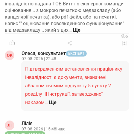
інвалідністю надала ТОВ Витяг з експерної команди
оцінювання... з мокрою печаткою медзакладу (або
канцелярії печатка), або pdf файл, або на печаткі.
напис "" оцінювання повсякденного функціонування"
від медзакладу... який з цих…
6
Олеся, консультант
ЕКСПЕРТ
ОК
07.08.2026 | 22:48
Підтвердженням встановлення працівнику
інвалідності є документи, визначені
абзацом сьомим підпункту 5 пункту 2
розділу ІІІ Інструкції, затвердженої
наказом…
Ще
Лілія
ЛІ
07.08.2026 | 15:48
Інше