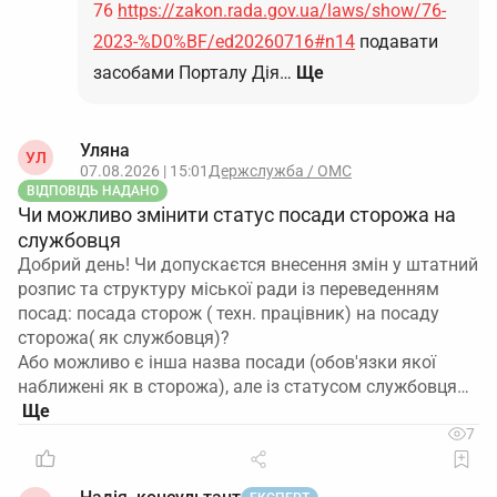
76
https://zakon.rada.gov.ua/laws/show/76-
2023-%D0%BF/ed20260716#n14
подавати
засобами Порталу Дія…
Ще
Уляна
УЛ
07.08.2026 | 15:01
Держслужба / ОМС
ВІДПОВІДЬ НАДАНО
Чи можливо змінити статус посади сторожа на
службовця
Добрий день! Чи допускаєтся внесення змін у штатний
розпис та структуру міської ради із переведенням
посад: посада сторож ( техн. працівник) на посаду
сторожа( як службовця)?
Або можливо є інша назва посади (обов'язки якої
наближені як в сторожа), але із статусом службовця…
7