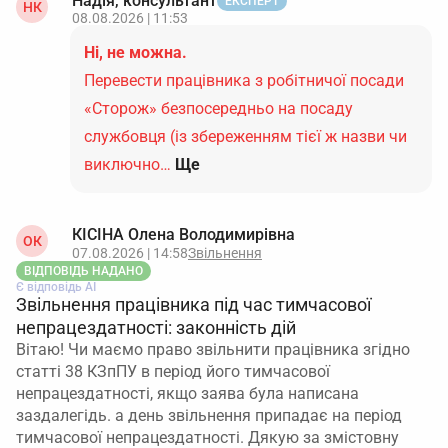
Надія, консультант
ЕКСПЕРТ
НК
08.08.2026 | 11:53
Ні, не можна.
Перевести працівника з робітничої посади
«Сторож» безпосередньо на посаду
службовця (із збереженням тієї ж назви чи
виключно…
Ще
КІСІНА Олена Володимирівна
ОК
07.08.2026 | 14:58
Звільнення
ВІДПОВІДЬ НАДАНО
Є відповідь АІ
Звільнення працівника під час тимчасової
непрацездатності: законність дій
Вітаю! Чи маємо право звільнити працівника згідно
статті 38 КЗпПУ в період його тимчасової
непрацездатності, якщо заява була написана
заздалегідь. а день звільнення припадає на період
тимчасової непрацездатності. Дякую за змістовну