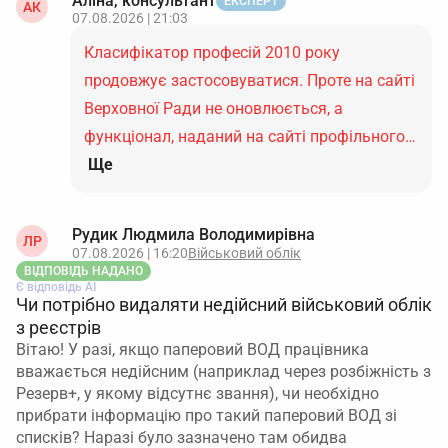
Аліна, консультант
ЕКСПЕРТ
АК
07.08.2026 | 21:03
Класифікатор професій 2010 року
продовжує застосовуватися. Проте на сайті
Верховної Ради не оновлюється, а
функціонал, наданий на сайті профільного…
Ще
Рудик Людмила Володимирівна
ЛР
07.08.2026 | 16:20
Військовий облік
ВІДПОВІДЬ НАДАНО
Є відповідь АІ
Чи потрібно видаляти недійсний військовий облік
з реєстрів
Вітаю! У разі, якщо паперовий ВОД працівника
вважається недійсним (наприклад через розбіжність з
Резерв+, у якому відсутнє звання), чи необхідно
прибрати інформацію про такий паперовий ВОД зі
списків? Наразі було зазначено там обидва