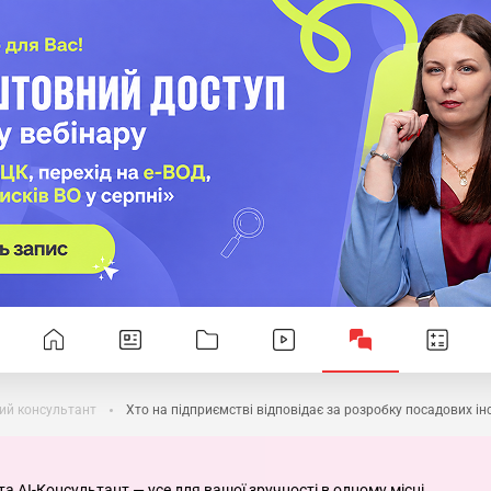
ий консультант
Хто на підприємстві відповідає за розробку посадових ін
та AI-Консультант — усе для вашої зручності в одному місці