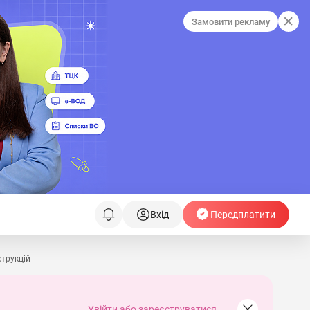
Замовити рекламу
Вхід
Передплатити
струкцій
Увійти або зареєструватися