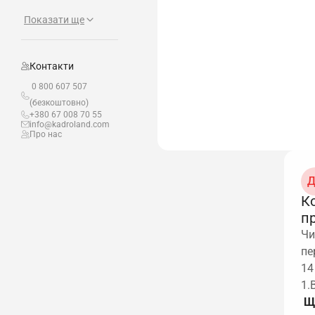
Показати ще
Контакти
0 800 607 507
(безкоштовно)
+380 67 008 70 55
info@kadroland.com
Про нас
Д
К
п
Чи
пе
14
1.