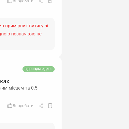
Вподобати
н примірник витягу зі
ідною позначкою не
ВІДПОВІДЬ НАДАНО
вках
ним місцем та 0.5
Вподобати