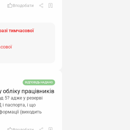
Вподобати
разі тимчасової
асової
ВІДПОВІДЬ НАДАНО
 обліку працівників
д 5? адже у резерві
і паспорта, і що
нформації (виходить
Вподобати