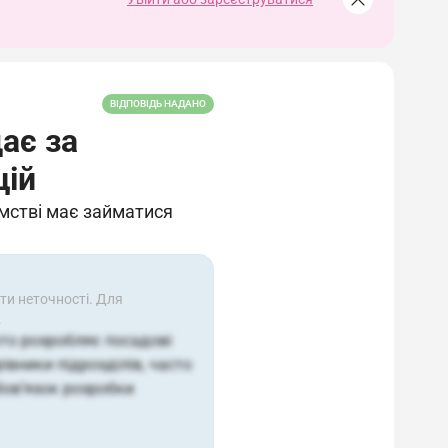
ВІДПОВІДЬ НАДАНО
дає за
цій
ємстві має займатися
ти неточності. Для
.
хто розробляє посадові
рівники підрозділів, часто
бов’язок розробки