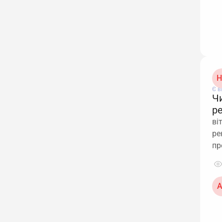
Н
Є в
Ч
р
ві
ре
пр
А