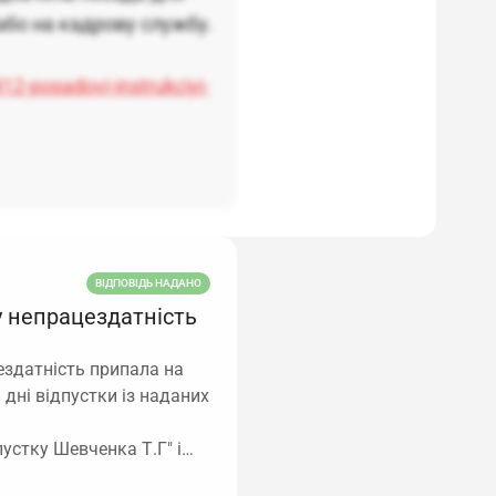
або на кадрову службу.
ника закон не встановлює
,
ків підрозділів із
2-posadovi-instrukciyi-
ВІДПОВІДЬ НАДАНО
у непрацездатність
здатність припала на
 дні відпустки із наданих
пустку Шевченка Т.Г" і…