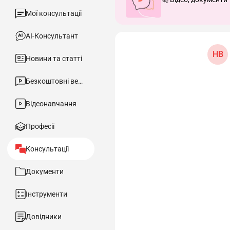
Мої консультації
АІ-Консультант
НВ
Новини та статті
Безкоштовні вебінари
Відеонавчання
Професії
Консультації
Документи
Інструменти
Довідники