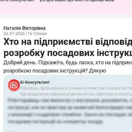
Наталія Вікторівна
06.07.2026 | 16:12
Інше
Хто на підприємстві відпові
розробку посадових інструк
Добрий день. Підкажіть, будь ласка, хто на підпри
розробкою посадових інструкцій? Дякую
АІ-Консультант
Відповідь сформована штучним інтелектом та може місти
підтвердження інформації дочекайтесь відповіді експерта
Роботодавець сам визначає у внутрішніх документах, 
інструкції, але на практиці це зазвичай безпосередні ке
у взаємодії з кадровою службою. Закон не покладає о
посадових інструкцій на конкретну посаду.