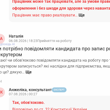
Працівник може так працювати, але за умови пра
оформлення і без шкоди для здоровя через навант
Працівник має право реалізувати…
Ще
Наталія
А
06.08.2026 | 18:23
Прийняття на роботу
ідповідь АІ
и потрібно повідомляти кандидата про запис р
екрутером
таю! чи обов'язково повідомляти кандидата на роботу про 
крутером записується? які наслідки для підприємства, як
о це? дякую…
4
Анжеліка, консультант
ЕКСПЕРТ
К
07.08.2026 | 00:27
Так, обов'язково.
Відповідно до ст. 32 Конституції України