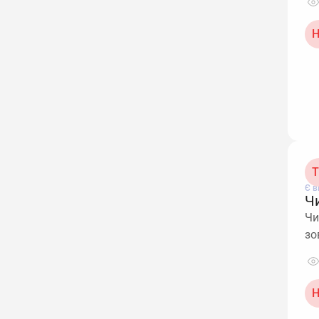
Н
Т
Є в
Ч
Чи
зо
Н