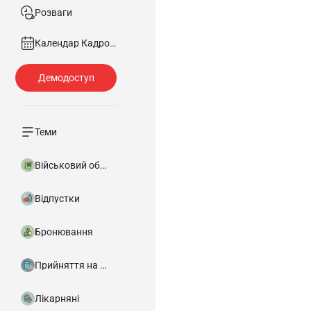
Розваги
Календар Кадровика
Теми
Військовий облік
Відпустки
Бронювання
Прийняття на роботу
Лікарняні