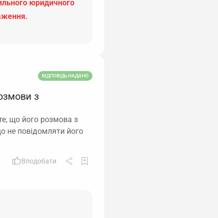
вильного юридичного
аження.
ВІДПОВІДЬ НАДАНО
озмови з
те, що його розмова з
що не повідомляти його
Вподобати