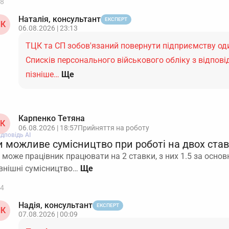
8
Наталія, консультант
ЕКСПЕРТ
К
06.08.2026 | 23:13
ТЦК та СП зобов'язаний повернути підприємству оди
Списків персонального військового обліку з відпов
пізніше…
Ще
Карпенко Тетяна
К
06.08.2026 | 18:57
Прийняття на роботу
ідповідь АІ
и можливе сумісництво при роботі на двох ста
 може працівник працювати на 2 ставки, з них 1.5 за основ
внішні сумісництво…
4
Надія, консультант
ЕКСПЕРТ
К
07.08.2026 | 00:09