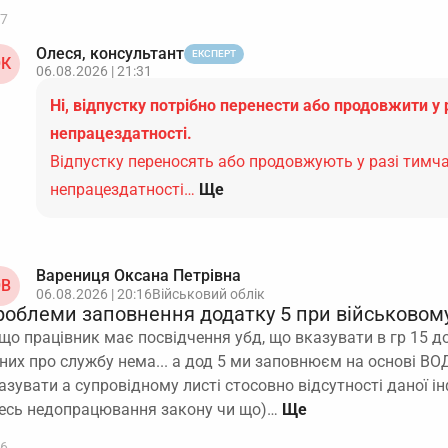
7
Олеся, консультант
ЕКСПЕРТ
К
06.08.2026 | 21:31
Ні, відпустку потрібно перенести або продовжити у 
непрацездатності.
Відпустку переносять або продовжують у разі тимч
непрацездатності…
Ще
Варениця Оксана Петрівна
В
06.08.2026 | 20:16
Військовий облік
роблеми заповнення додатку 5 при військовому
що працівник має посвідчення убд, що вказувати в гр 15 до
них про службу нема... а дод 5 ми заповнюєм на основі ВОД 
азувати а супровідному листі стосовно відсутності даної і
есь недопрацювання закону чи що)…
6