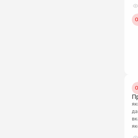
О
О
П
як
да
вк
як