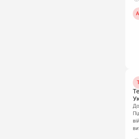
А
Т
Т
У
До
Пі
ві
ви