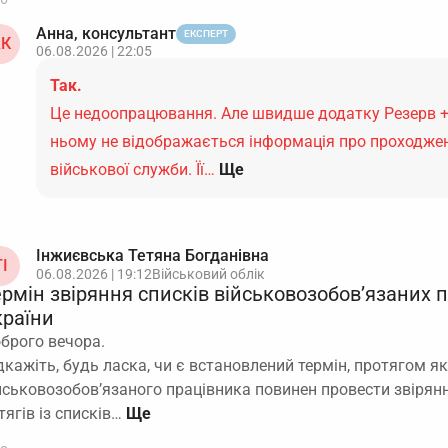
Анна, консультант
ЕКСПЕРТ
К
06.08.2026 | 22:05
Так.
Це недоопрацювання. Але швидше додатку Резерв +
ньому не відображається інформація про проходже
військової служби. Її…
Ще
Інжиєвська Тетяна Богданівна
І
06.08.2026 | 19:12
Військовий облік
ермін звіряння списків військовозобов’язаних 
країни
брого вечора.
дкажіть, будь ласка, чи є встановлений термін, протягом як
йськовозобов’язаного працівника повинен провести звірян
тягів із списків…