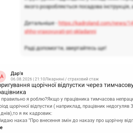
якого розробляється посадова інструкція, 
Підсумок:
конкретного «єдиного правильного» розроб
тому доцільно формально покласти розробку на керівни
Детальніше -
https://kadroland.com/news/141
обов’язковим погодженням у кадрової служби.
shho-vraxovuvati-pri-skladanni
Раді допомогти, звертайтесь ще!
Дар’я
А
06.08.2026 | 21:10
Лікарняні / страховий стаж
оригування щорічної відпустки через тимчасов
рацівника
 правильно я роблю?Якщо у працівника тимчасова непраце
ріод щорічної відпустки ( наприклад, працівник недогуляв 3
 днів),то я як кадровик:
Видаю наказ "Про внесення змін до наказу про щорічну від