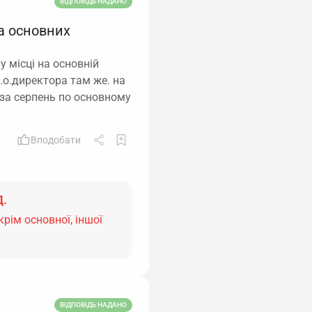
ВІДПОВІДЬ НАДАНО
а основних
 місці на основній
в.о.директора там же. на
у за серпень по основному
Вподобати
Д.
рім основної, іншої
ВІДПОВІДЬ НАДАНО