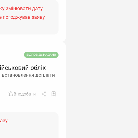
ку змінювати дату
не погоджував заяву
ВІДПОВІДЬ НАДАНО
ійськовий облік
на встановлення доплати
Вподобати
азу.