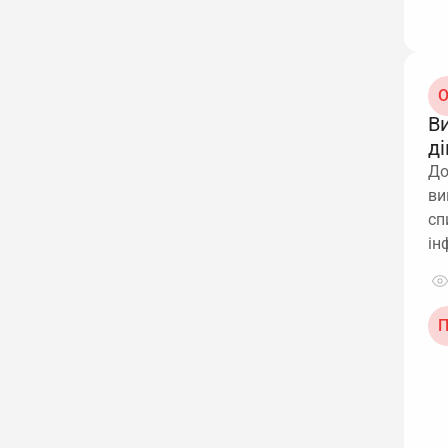
О
Ви
ді
До
ви
сп
ін
П