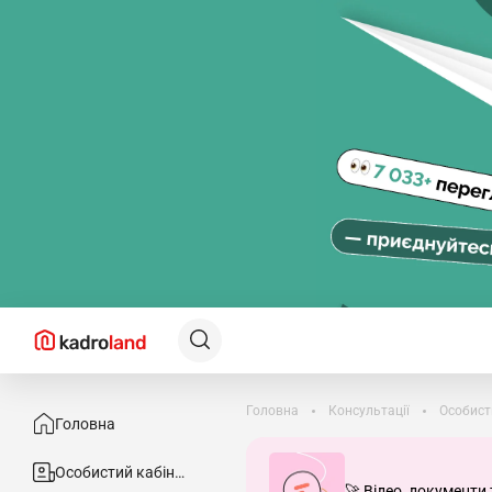
Головна
Консультації
Особист
Головна
Особистий кабінет
🚀 Відео, документи 