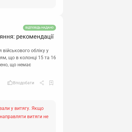
ВІДПОВІДЬ НАДАНО
ряння: рекомендації
я військового обліку у
ям, що в колонці 15 та 16
чено, що немає
Вподобати
азали у витягу. Якщо
у направляти витяги не