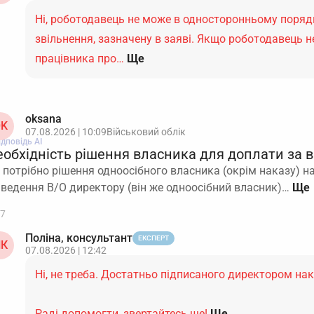
Ні, роботодавець не може в односторонньому поряд
звільнення, зазначену в заяві. Якщо роботодавець 
працівника про…
Ще
oksana
K
07.08.2026 | 10:09
Військовий облік
ідповідь АІ
еобхідність рішення власника для доплати за в
 потрібно рішення одноосібного власника (окрім наказу) 
 ведення В/О директору (він же одноосібний власник)…
7
Поліна, консультант
ЕКСПЕРТ
К
07.08.2026 | 12:42
Ні, не треба. Достатньо підписаного директором нак
Раді допомогти, звертайтесь ще!
Ще