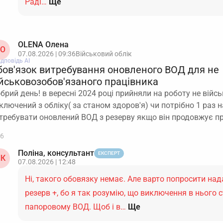
Раді…
Ще
OLENA Олена
O
07.08.2026 | 09:36
Військовий облік
ідповідь АІ
бов'язок витребування оновленого ВОД для не
ійськовозобов'язаного працівника
брий день! в вересні 2024 році прийняли на роботу не війс
ключений з обліку( за станом здоров'я) чи потрібно 1 раз на
требувати оновлений ВОД з резерву якщо він продовжує 
6
Поліна, консультант
ЕКСПЕРТ
К
07.08.2026 | 12:48
Ні, такого обовязку немає. Але варто попросити над
резерв +, бо я так розумію, що виключення в нього с
папоровому ВОД. Щоб і в…
Ще