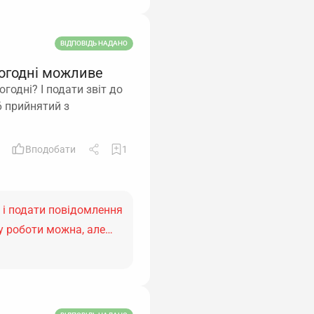
ВІДПОВІДЬ НАДАНО
ьогодні можливе
годні? І подати звіт до
6 прийнятий з
Вподобати
1
) і подати повідомлення
у роботи можна, але…