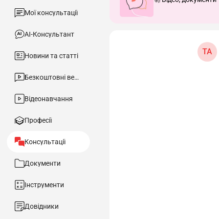
Мої консультації
АІ-Консультант
ТА
Новини та статті
Безкоштовні вебінари
Відеонавчання
Професії
Консультації
Документи
Інструменти
Довідники