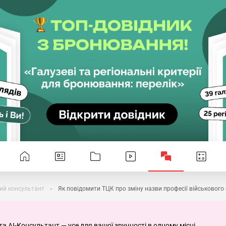
ий консультант
Як повідомити ТЦК про зміну назви професії військового 
та AI-Консультант — усе для вашої зручності в одному місці