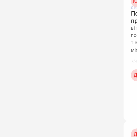
Ю
Є в
П
п
ві
по
т.
мі
Д
Д