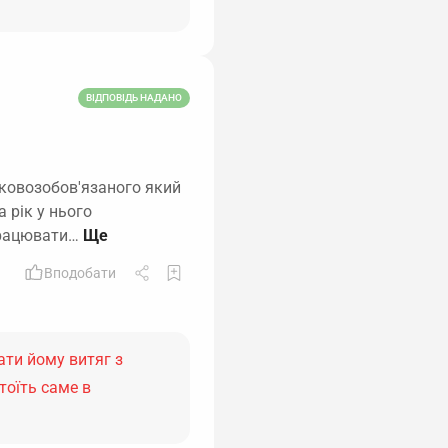
ВІДПОВІДЬ НАДАНО
ьковозобов'язаного який
 рік у нього
працювати…
Вподобати
ати йому витяг з
тоїть саме в