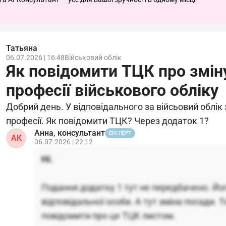
Татьяна
06.07.2026 | 16:48
Військовий облік
Як повідомити ТЦК про змін
професії військового обліку
Добрий день. У відповідального за війсьовий облік
професії. Як повідомити ТЦК? Через додаток 1?
Анна, консультант
ЕКСПЕРТ
АК
06.07.2026 | 22:12
Ні.
Подання додатку 1 тут не передбачено. Йог
відповідальної особи. А тут зміна посади. 
повідомити про це ТЦК листом.