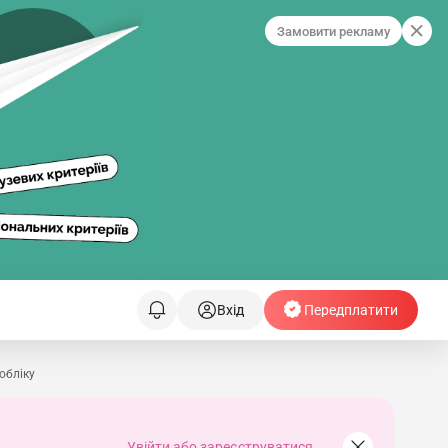
Замовити рекламу
Вхід
Передплатити
обліку
Увійти або зареєструватися