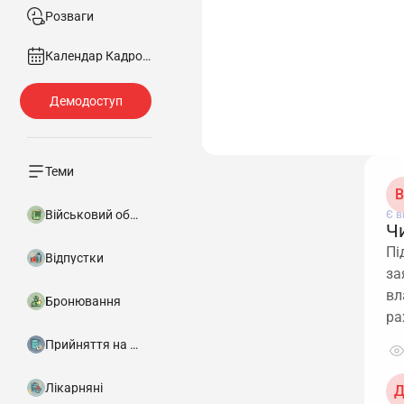
Розваги
Календар Кадровика
Теми
В
Військовий облік
Є в
Ч
Пі
Відпустки
за
вл
Бронювання
ра
Прийняття на роботу
Лікарняні
Д