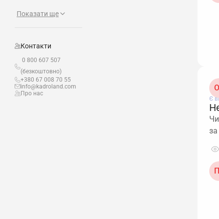
Показати ще
Контакти
0 800 607 507
(безкоштовно)
+380 67 008 70 55
info@kadroland.com
O
Про нас
Є в
Н
Чи
за
П