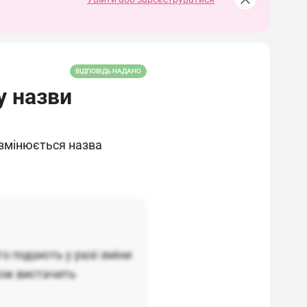
ВІДПОВІДЬ НАДАНО
у назви
 змінюється назва
о подають у разі зміни
Тож вистачить