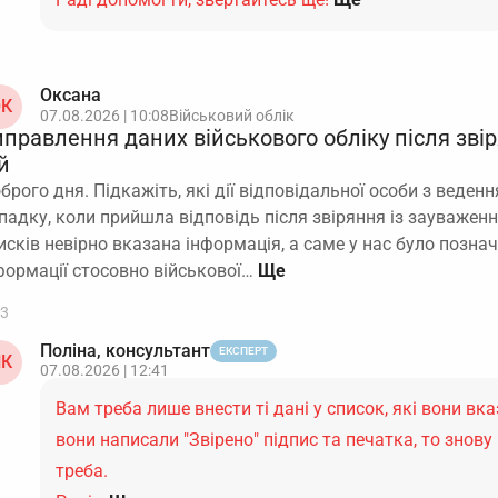
Оксана
К
07.08.2026 | 10:08
Військовий облік
правлення даних військового обліку після зві
й
брого дня. Підкажіть, які дії відповідальної особи з веденн
падку, коли прийшла відповідь після звіряння із зауваженн
исків невірно вказана інформація, а саме у нас було позна
формації стосовно військової…
3
Поліна, консультант
ЕКСПЕРТ
К
07.08.2026 | 12:41
Вам треба лише внести ті дані у список, які вони вк
вони написали "Звірено" підпис та печатка, то знов
треба.