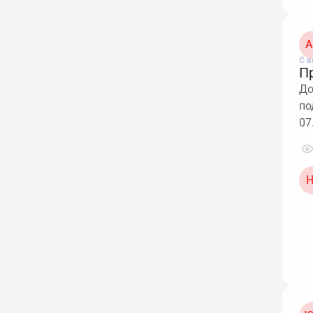
А
Є в
П
До
по
07
Н