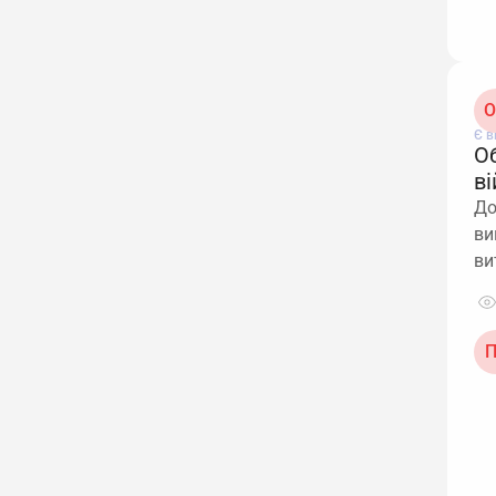
О
Є в
О
в
До
ви
ви
П