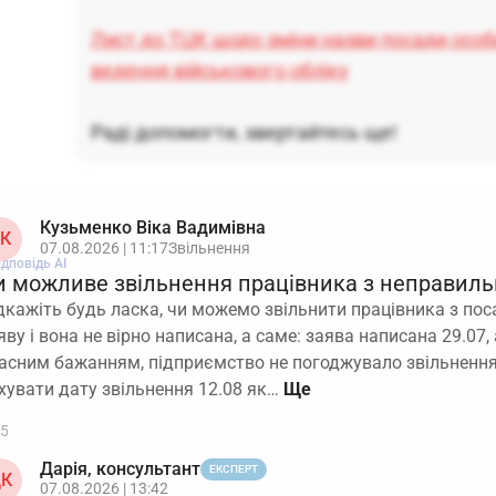
Лист до ТЦК щодо зміни назви посади особи
ведення військового обліку
Раді допомогти, звертайтесь ще!
Кузьменко Віка Вадимівна
К
07.08.2026 | 11:17
Звільнення
ідповідь АІ
и можливе звільнення працівника з неправил
дкажіть будь ласка, чи можемо звільнити працівника з пос
яву і вона не вірно написана, а саме: заява написана 29.07, 
асним бажанням, підприємство не погоджувало звільнення
хувати дату звільнення 12.08 як…
5
Дарія, консультант
ЕКСПЕРТ
К
07.08.2026 | 13:42