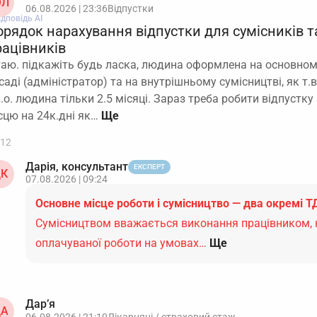
Л
06.08.2026 | 23:36
Відпустки
ідповідь АІ
орядок нарахування відпустки для сумісників т
рацівників
таю. підкажіть будь ласка, людина оформлена на основному
саді (адміністратор) та на внутрішньому сумісництві, як т.
в.о. людина тільки 2.5 місяці. Зараз треба робити відпустк
сцю на 24к.дні як…
12
Дарія, консультант
ЕКСПЕРТ
К
07.08.2026 | 09:24
Основне місце роботи і сумісництво — два окремі Т
Сумісництвом вважається виконання працівником, к
оплачуваної роботи на умовах…
Ще
Дар’я
А