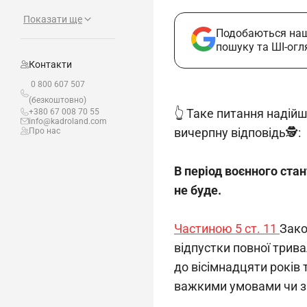
Показати ще
Подобаються наш
пошуку та ШІ-огл
Контакти
0 800 607 507
(безкоштовно)
👆 Таке питання надій
+380 67 008 70 55
info@kadroland.com
вичерпну відповідь🕵️:
Про нас
В період воєнного стан
не буде.
Частиною 5 ст. 11 
Зако
відпустки повної трива
до вісімнадцяти років 
важкими умовами чи з