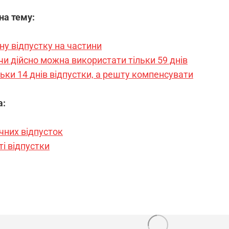
 на тему:
ну відпустку на частини
чи дійсно можна використати тільки 59 днів
ьки 14 днів відпустки, а решту компенсувати
а:
чних відпусток
і відпустки