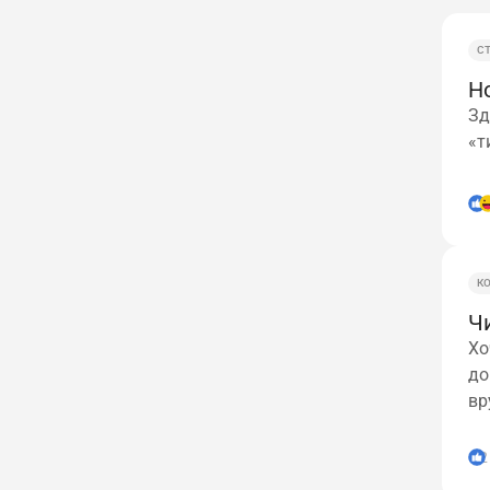
С
Н
Зд
«т
К
Чи
Хо
до
вр
2