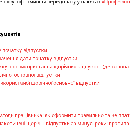
ервісу, оформивши передплату у пакетах 
«Професіон
кументів:
 початку відпустки
ачення дати початку відпустки
ку про використання щорічних відпусток (державна
ічної основної відпустки
икористаної щорічної основної відпустки
 згоди працівника: як оформити правильно та не пла
акопичені щорічні відпустки за минулі роки: правила