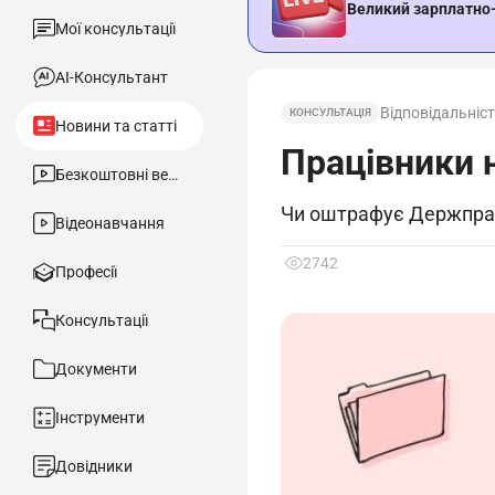
Великий зарплатно
Мої консультації
АІ-Консультант
Відповідальніст
КОНСУЛЬТАЦІЯ
Новини та статті
Працівники н
Безкоштовні вебінари
Чи оштрафує Держпраці,
Відеонавчання
2742
Професії
Консультації
Документи
Інструменти
Довідники