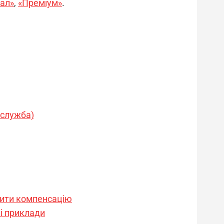
ал»
, 
«Преміум»
.
 служба)
тити компенсацію
 і приклади