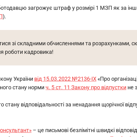
отодавцю загрожує штраф у розмірі 1 МЗП як за інш
пП
).
ися зі складними обчисленнями та розрахунками, с
ля роботи кадровика!
кону України 
від 15.03.2022 №2136-IX
 «Про організац
нного стану норми 
ч. 5 ст. 11 Закону про відпустки
 не
го стану відповідальності за ненадання щорічної відп
онсультант»
 – це письмові безлімітні швидкі відповід