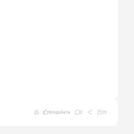
Вподобати
2
25