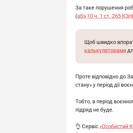
За таке порушення роб
(
абз 10 ч. 1 ст. 265 КЗ
Щоб швидко впорат
калькуляторами
 д
Проте відповідно до За
стану» у період дії воє
Тобто, в період воєнно
підряд не буде.
👌 Сервіс 
«Особистий К