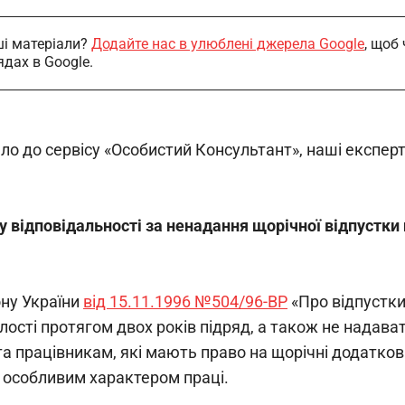
і матеріали?
Додайте нас в улюблені джерела Google
, щоб
ядах в Google.
шло до сервісу «Особистий Консультант», наші експе
у відповідальності за ненадання щорічної відпустки 
ну України 
від 15.11.1996 №504/96-ВР
 «Про відпустк
лості протягом двох років підряд, а також не надава
та працівникам, які мають право на щорічні додаткові
 особливим характером праці.