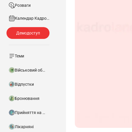
Розваги
Календар Кадровика
Теми
Військовий облік
Відпустки
Бронювання
Прийняття на роботу
Лікарняні