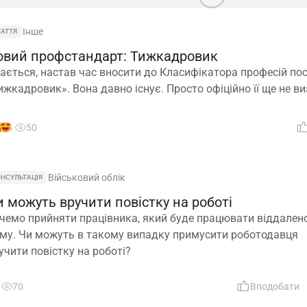
Інше
ТАТТЯ
овий профстандарт: Тижкадровик
ається, настав час вносити до Класифікатора професій по
ижкадровик». Вона давно існує. Просто офіційно її ще не в
8
50
Військовий облік
ОНСУЛЬТАЦІЯ
 можуть вручити повістку на роботі
чемо прийняти працівника, який буде працювати віддалено
му. Чи можуть в такому випадку примусити роботодавця
учити повістку на роботі?
70
Вподобати