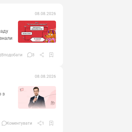
08.08.2026
саду
изнали
Вподобати
3
08.08.2026
 з
Коментувати
1