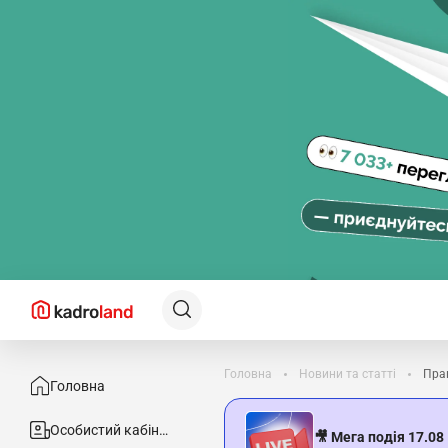
Головна
Новини та статті
Прац
Головна
Особистий кабінет
🎥 Мега подія 17.08