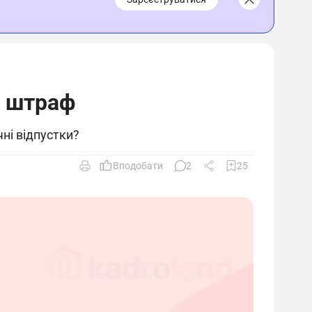
е штраф
чні відпустки?
Вподобати
2
25