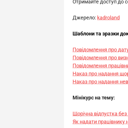
Отримайте доступ до с
Джерело: 
kadroland
Шаблони та зразки до
Повідомлення про дату
Повідомлення про визн
Повідомлення працівни
Наказ про надання щор
Наказ про надання нев
Мінікурс на тему:
Щорічна відпустка без
Як надати працівнику н