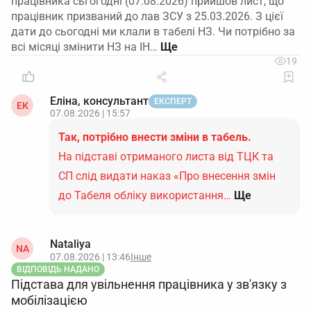
працівника сьгогодні (07.08.2026) прийшов лист, що
працівник призваний до лав ЗСУ з 25.03.2026. З цієї
дати до сьогодні ми клали в табелі НЗ. Чи потрібно за
всі місяці змінити НЗ на ІН…
19
Еліна, консультант
ЕКСПЕРТ
ЕК
07.08.2026 | 15:57
Так, потрібно внести зміни в табель.
На підставі отриманого листа від ТЦК та
СП слід видати наказ «Про внесення змін
до Табеля обліку використання…
Ще
Nataliya
NA
07.08.2026 | 13:46
Інше
ВІДПОВІДЬ НАДАНО
Підстава для увільнення працівника у зв'язку з
мобілізацією