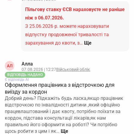
Пільгову ставку ЄСВ нараховуєте не раніше
ніж з 06.07.2026.
З 25.06.2026 р. можете нараховувати
відпустку продовженої тривалості та
зарахування до квоти, з…
Ще
Алла
АЛ
07.08.2026 | 12:27
Військовий облік
ВІДПОВІДЬ НАДАНО
Є відповідь АІ
Оформлення працівника з відстрочкою для
виїзду за кордон
Добрий день? Підкажіть будь ласка,якщо працівник
відстрочкою по інвалідності дитини ,який офіційно
працевлаштований і дає квоту, потрібно поїхати за
кордон, підстава консультації лікарів,як нам
правильно його оформити на роботі? Чи потрібно
щось робити з цим і як…