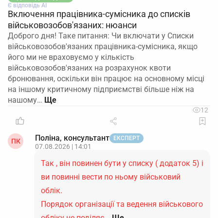
Є відповідь АІ
Включення працівника-сумісника до списків
військовозобов'язаних: нюанси
Доброго дня! Таке питання: Чи включати у Списки
військовозобов'язаних працівника-сумісника, якщо
його ми не враховуємо у кількість
військовозобов'язаних на розрахунок квоти
бронювання, оскільки він працює на основному місці
на іншому критичному підприємстві більше ніж на
нашому…
12
Поліна, консультант
ЕКСПЕРТ
ПК
07.08.2026 | 14:01
Так , він повинен бути у списку ( додаток 5) і
ви повинні вести по ньому військовий
облік.
Порядок організації та ведення військового
обліку не поділяє…
Ще