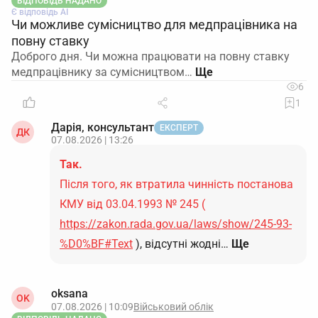
ВІДПОВІДЬ НАДАНО
Є відповідь АІ
Чи можливе сумісництво для медпрацівника на
повну ставку
Доброго дня. Чи можна працювати на повну ставку
медпрацівнику за сумісництвом…
6
1
Дарія, консультант
ЕКСПЕРТ
ДК
07.08.2026 | 13:26
Так.
Після того, як втратила чинність постанова
КМУ від 03.04.1993 № 245 (
https://zakon.rada.gov.ua/laws/show/245-93-
%D0%BF#Text
), відсутні жодні…
Ще
oksana
OK
07.08.2026 | 10:09
Військовий облік