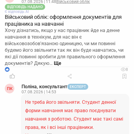
07.08.2026 | 11:48
Військовий облік
ВІДПОВІДЬ НАДАНО
Є відповідь АІ
Військовий облік: оформлення документів для
працівника на навчанні
Хочу дізнатись, якщо у нас працівник йде на денне
навчання в технікум, для нас він є
військовозобов'язаною одиницею, чи ми повинні
будемо його звільнити так як він буде навчатись, чи
які дії повинні зробити для правильного оформлення
документів? Дякую…
1
8
Поліна, консультант
ЕКСПЕРТ
ПК
07.08.2026 | 14:53
Не треба його звільняти. Студент денної
форми навчання має право поєднувати
навчання з роботою. Студент має такі самі
права, як і всі інші працівники.