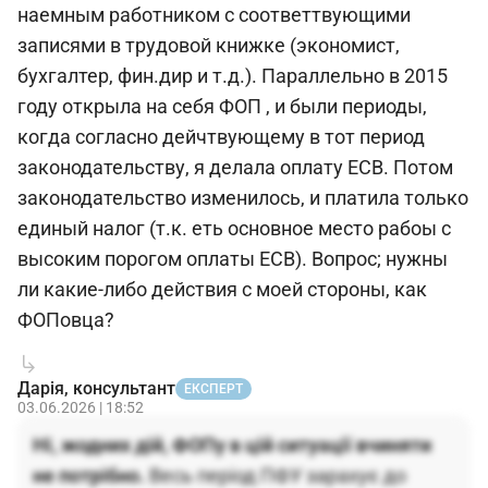
наемным работником с соответтвующими
записями в трудовой книжке (экономист,
бухгалтер, фин.дир и т.д.). Параллельно в 2015
году открыла на себя ФОП , и были периоды,
когда согласно дейчтвующему в тот период
законодательству, я делала оплату ЕСВ. Потом
законодательство изменилось, и платила только
единый налог (т.к. еть основное место рабоы с
высоким порогом оплаты ЕСВ). Вопрос; нужны
ли какие-либо действия с моей стороны, как
ФОПовца?
Дарія, консультант
ЕКСПЕРТ
03.06.2026 | 18:52
Ні, жодних дій, ФОПу в цій ситуації вчиняти
не потрібно.
Весь період ПФУ зарахує до