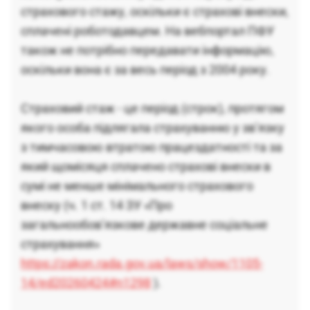
страхового стажу, оскільки є страхові внески,
сплачені роботодавцем. На вебпортал ПФУ
також не потрібно передавати інформацію,
оскільки вона є за весь період з 2004 року.
Страховий стаж - це період (строк), протягом
якого особа підлягала страхуванню у зв’язку
з тимчасовою втратою працездатності та за
який щомісяця сплачено страхові внески в
сумі не менше мінімального страхового
внеску (ч. 1 ст. 14 ЗУ «Про
загальнообов’язкове державне соціальне
страхування»
https://zakon.rada.gov.ua/laws/show/1105-
14/ed20260424#n1298
).