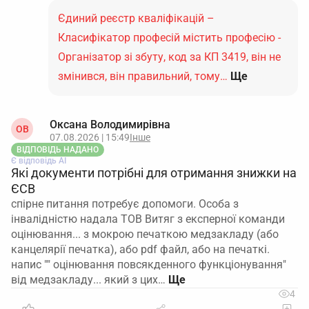
Єдиний реєстр кваліфікацій –
Класифікатор професій містить професію -
Організатор зі збуту, код за КП 3419, він не
змінився, він правильний, тому…
Ще
Оксана Володимирівна
ОВ
07.08.2026 | 15:49
Інше
ВІДПОВІДЬ НАДАНО
Є відповідь АІ
Які документи потрібні для отримання знижки на
ЄСВ
спірне питання потребує допомоги. Особа з
інвалідністю надала ТОВ Витяг з експерної команди
оцінювання... з мокрою печаткою медзакладу (або
канцелярії печатка), або pdf файл, або на печаткі.
напис "" оцінювання повсякденного функціонування"
від медзакладу... який з цих…
4