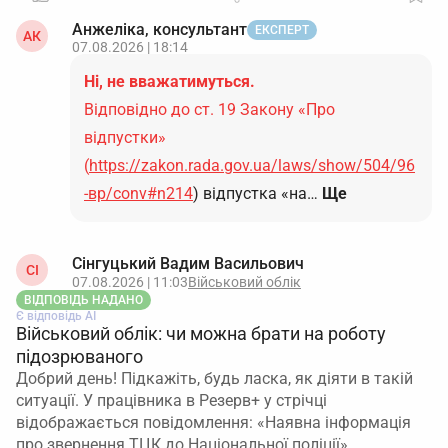
Анжеліка, консультант
ЕКСПЕРТ
АК
07.08.2026 | 18:14
Ні, не вважатимуться.
Відповідно до ст. 19 Закону «Про
відпустки»
(
https://zakon.rada.gov.ua/laws/show/504/96
-вр/conv#n214
) відпустка «на…
Ще
Сінгуцький Вадим Васильович
СІ
07.08.2026 | 11:03
Військовий облік
ВІДПОВІДЬ НАДАНО
Є відповідь АІ
Військовий облік: чи можна брати на роботу
підозрюваного
Добрий день! Підкажіть, будь ласка, як діяти в такій
ситуації. У працівника в Резерв+ у стрічці
відображається повідомлення: «Наявна інформація
про звернення ТЦК до Національної поліції».