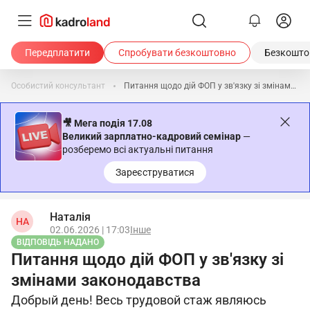
Передплатити
Спробувати безкоштовно
Безкоштов
Особистий консультант
Питання щодо дій ФОП у зв'язку зі змінами законодавства
🎥 Мега подія 17.08
Великий зарплатно-кадровий семінар
—
розберемо всі актуальні питання
Зареєструватися
Наталія
НА
02.06.2026 | 17:03
Інше
ВІДПОВІДЬ НАДАНО
Питання щодо дій ФОП у зв'язку зі
змінами законодавства
Добрый день! Весь трудовой стаж являюсь