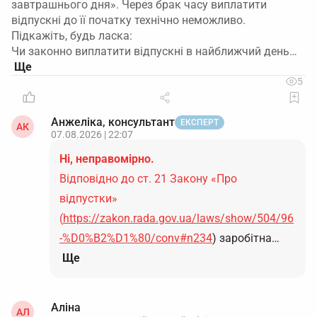
завтрашнього дня». Через брак часу виплатити
відпускні до її початку технічно неможливо.
Підкажіть, будь ласка:
Чи законно виплатити відпускні в найближчий день…
5
Анжеліка, консультант
ЕКСПЕРТ
АК
07.08.2026 | 22:07
Ні, неправомірно.
Відповідно до ст. 21 Закону «Про
відпустки»
(
https://zakon.rada.gov.ua/laws/show/504/96
-%D0%B2%D1%80/conv#n234
) заробітна…
Ще
Аліна
АЛ