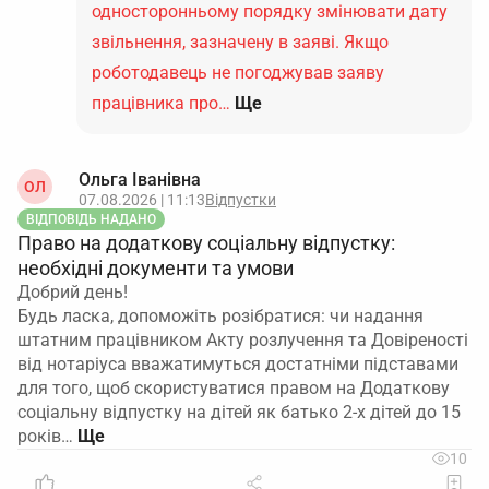
односторонньому порядку змінювати дату
звільнення, зазначену в заяві. Якщо
роботодавець не погоджував заяву
працівника про…
Ще
Ольга Іванівна
ОЛ
07.08.2026 | 11:13
Відпустки
ВІДПОВІДЬ НАДАНО
Право на додаткову соціальну відпустку:
необхідні документи та умови
Добрий день!
Будь ласка, допоможіть розібратися: чи надання
штатним працівником Акту розлучення та Довіреності
від нотаріуса вважатимуться достатніми підставами
для того, щоб скористуватися правом на Додаткову
соціальну відпустку на дітей як батько 2-х дітей до 15
років…
10