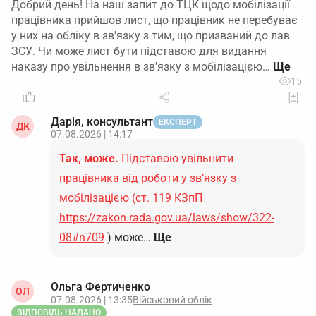
Добрий день! На наш запит до ТЦК щодо мобілізації
працівника прийшов лист, що працівник не перебуває
у них на обліку в зв'язку з тим, що призваний до лав
ЗСУ. Чи може лист бути підставою для видання
наказу про увільнення в зв'язку з мобілізацією…
15
Дарія, консультант
ЕКСПЕРТ
ДК
07.08.2026 | 14:17
Так, може.
Підставою увільнити
працівника від роботи у зв’язку з
мобілізацією (ст. 119 КЗпП
https://zakon.rada.gov.ua/laws/show/322-
08#n709
) може…
Ще
Ольга Фертиченко
ОЛ
07.08.2026 | 13:35
Військовий облік
ВІДПОВІДЬ НАДАНО