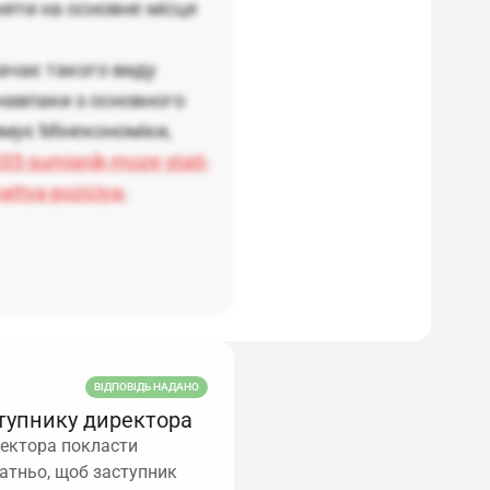
няти на основне місце
ачає такого виду
навпаки з основного
римує Мінекономіки,
35-sumisnik-moze-stati-
attya-poziciya-
ВІДПОВІДЬ НАДАНО
ступнику директора
ректора покласти
татньо, щоб заступник