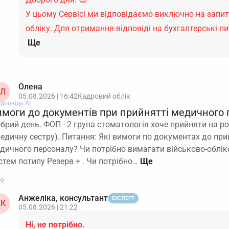
У цьому Сервісі ми відповідаємо виключно на запи
обліку. Для отримання відповіді на бухгалтерські 
Ще
Олена
Л
05.08.2026 | 16:42
Кадровий облік
ідповідь АІ
имоги до документів при прийнятті медичного 
брий день. ФОП - 2 група стоматологія хоче прийняти на 
медичну сестру). Питання: Які вимоги по документах до пр
дичного персоналу? Чи потрібно вимагати військово-обліко
стем потипу Резерв + . Чи потрібно…
9
Анжеліка, консультант
ЕКСПЕРТ
К
05.08.2026 | 21:22
Ні, не потрібно.