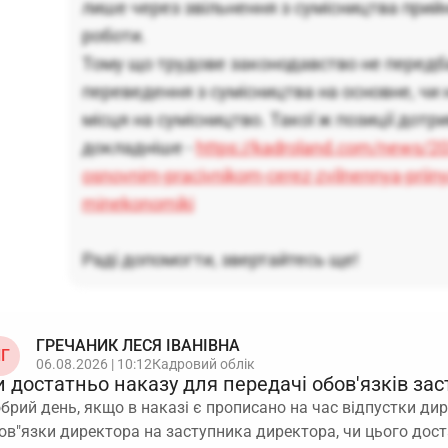
лише через звільнення з сумісництва прий
роботи.
Тому що трудове законодавство не передб
переведення з сумісництва на основне, чи 
місця на сумісництво. Такої ж позиції дот
докладніше -
https://kadroland.com/news/20
osnovnim-pracivnikom-cerez-zvilnennya-priiny
minekonomiki
Раді допомогти, звертайтесь ще!
ГРЕЧАНИК ЛЕСЯ ІВАНІВНА
Г
06.08.2026 | 10:12
Кадровий облік
и достатньо наказу для передачі обов'язків за
брий день, якщо в наказі є прописано на час відпустки ди
ов"язки директора на заступника директора, чи цього дос