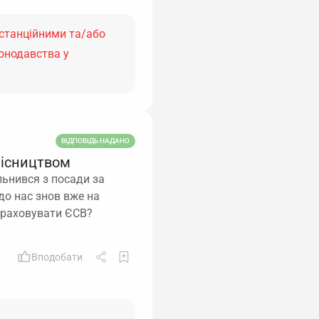
истанційними та/або
онодавства у
ВІДПОВІДЬ НАДАНО
місництвом
льнився з посади за
до нас знов вже на
араховувати ЄСВ?
Вподобати