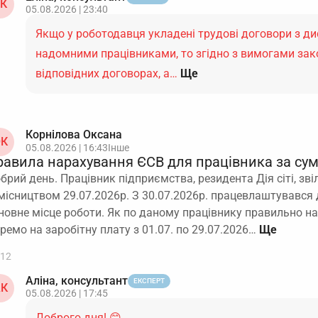
К
05.08.2026 | 23:40
Якщо у роботодавця укладені трудові договори з д
надомними працівниками, то згідно з вимогами зак
відповідних договорах, а…
Ще
Корнілова Оксана
К
05.08.2026 | 16:43
Інше
равила нарахування ЄСВ для працівника за су
брий день. Працівник підприємства, резидента Дія сіті, зві
місництвом 29.07.2026р. З 30.07.2026р. працевлаштувався 
новне місце роботи. Як по даному працівнику правильно н
ремо на заробітну плату з 01.07. по 29.07.2026…
12
Аліна, консультант
ЕКСПЕРТ
К
05.08.2026 | 17:45
Доброго дня! 😊