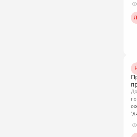
Д
Н
П
п
До
по
ох
"д