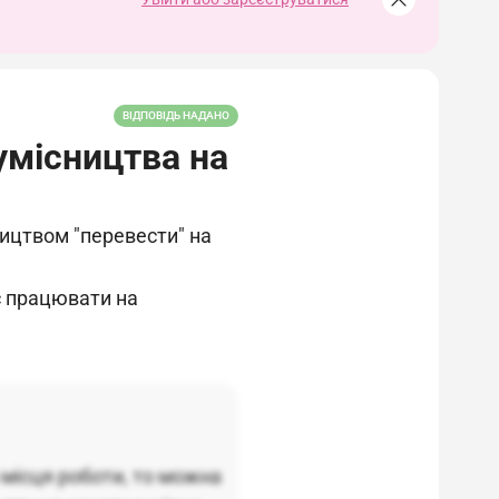
ВІДПОВІДЬ НАДАНО
умісництва на
ицтвом "перевести" на
ас працювати на
 місця роботи, то можна