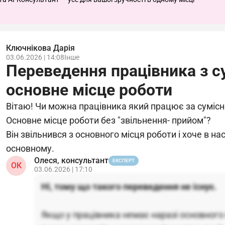
Ключнікова Дарія
03.06.2026 | 14:08
Інше
Переведення працівника з с
основне місце роботи
Вітаю! Чи можна працівника який працює за сумісн
Основне місце роботи без "звільнення- прийом"?
Він звільнився з основного місця роботи і хоче в н
основному.
Олеся, консультант
ЕКСПЕРТ
ОК
03.06.2026 | 17:10
Ні, тому що такого переведення не існує.
Якщо у працівника немає наразі основного