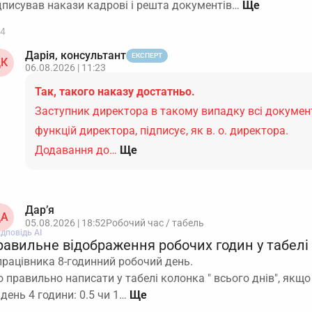
дписував накази кадрові і решта документів…
4
Дарія, консультант
ЕКСПЕРТ
К
06.08.2026 | 11:23
Так, такого наказу достатньо.
Заступник директора в такому випадку всі докумен
функцій директора, підписує, як в. о. директора.
Додавання до…
Ще
Дар’я
А
05.08.2026 | 18:52
Робочий час / табель
ідповідь АІ
равильне відображення робочих годин у табелі
працівника 8-годинний робочий день.
 правильно написати у табелі колонка " всього днів", якщ
 день 4 години: 0.5 чи 1…