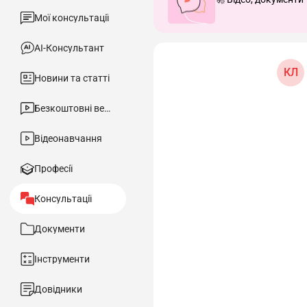
Мої консультації
АІ-Консультант
КЛ
Новини та статті
Безкоштовні вебінари
Відеонавчання
Професії
Консультації
Документи
Інструменти
Довідники