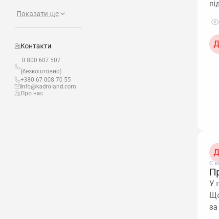
пі
Показати ще
Д
Контакти
0 800 607 507
(безкоштовно)
+380 67 008 70 55
info@kadroland.com
Про нас
Д
Є в
П
У 
Що
за