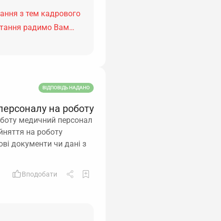
тання з тем кадрового
питання радимо Вам…
ВІДПОВІДЬ НАДАНО
персоналу на роботу
роботу медичний персонал
ийняття на роботу
ві документи чи дані з
Вподобати