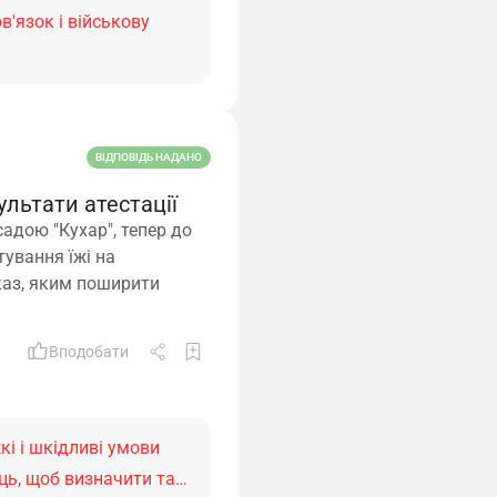
в'язок і військову
ВІДПОВІДЬ НАДАНО
льтати атестації
садою "Кухар", тепер до
тування їжі на
каз, яким поширити
Вподобати
кі і шкідливі умови
сць, щоб визначити та…