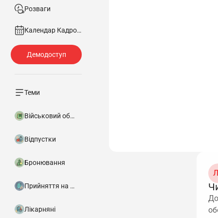
Розваги
Календар Кадровика
Теми
Військовий облік
Відпустки
Бронювання
Л
Ч
Прийняття на роботу
До
Лікарняні
об