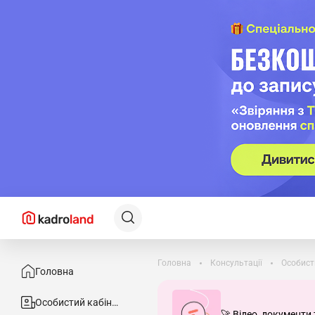
Головна
Консультації
Особист
Головна
Особистий кабінет
🚀 Відео, документи 