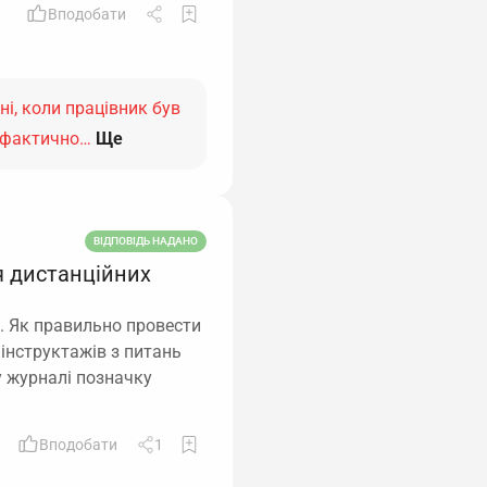
Вподобати
ні, коли працівник був
е фактично…
Ще
ВІДПОВІДЬ НАДАНО
я дистанційних
. Як правильно провести
 інструктажів з питань
у журналі позначку
Вподобати
1