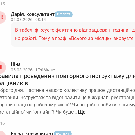
15
Дарія, консультант
ЕКСПЕРТ
К
06.08.2026 | 08:44
В табелі фіксуєте фактично відпрацьовані години і д
на роботі. Тому в графі «Всього за місяць» вказуєт
Ніна
І
05.08.2026 | 17:06
Інше
равила проведення повторного інструктажу дл
рацівників
брого дня. Частина нашого колективу працює дистанційно
вторний інструктаж та відобразити це в журналі реєстрації
орони праці на робочому місці? Чи потрібно робити в цьом
истанційно" чи "онлайн"? Чи буде…
16
Еліна, консультант
ЕКСПЕРТ