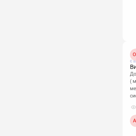
О
Є в
В
До
( 
ме
си
А