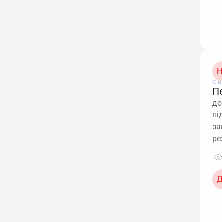
Н
Є в
П
до
пі
за
ре
Д