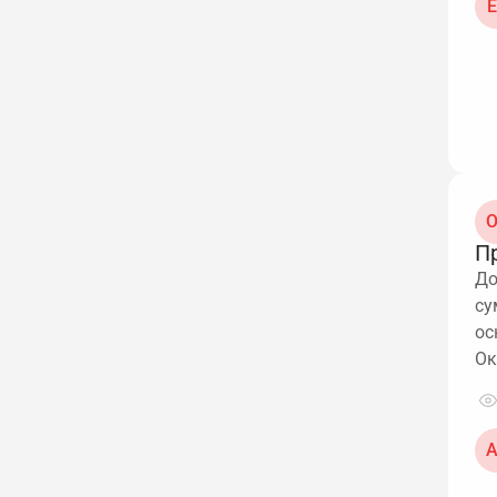
Е
О
П
До
су
ос
Ок
А