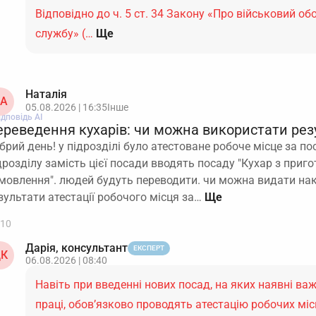
Відповідно до ч. 5 ст. 34 Закону «Про військовий обо
службу» (…
Ще
Наталія
А
05.08.2026 | 16:35
Інше
ідповідь АІ
ереведення кухарів: чи можна використати резу
брий день! у підрозділі було атестоване робоче місце за по
дрозділу замість цієї посади вводять посаду "Кухар з приго
мовлення". людей будуть переводити. чи можна видати на
зультати атестації робочого місця за…
10
Дарія, консультант
ЕКСПЕРТ
К
06.08.2026 | 08:40
Навіть при введенні нових посад, на яких наявні важ
праці, обов’язково проводять атестацію робочих мі