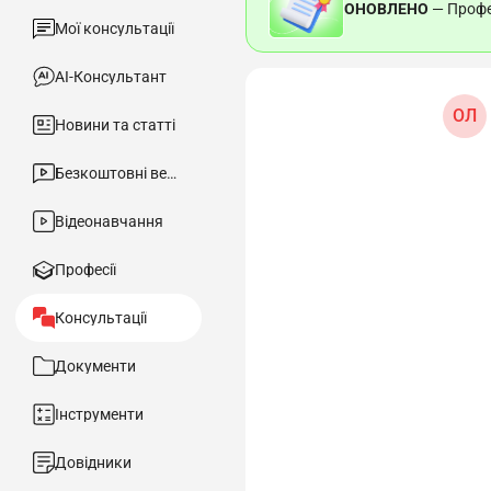
ОНОВЛЕНО
— Профес
Мої консультації
АІ-Консультант
ОЛ
Новини та статті
Безкоштовні вебінари
Відеонавчання
Професії
Консультації
Документи
Інструменти
Довідники