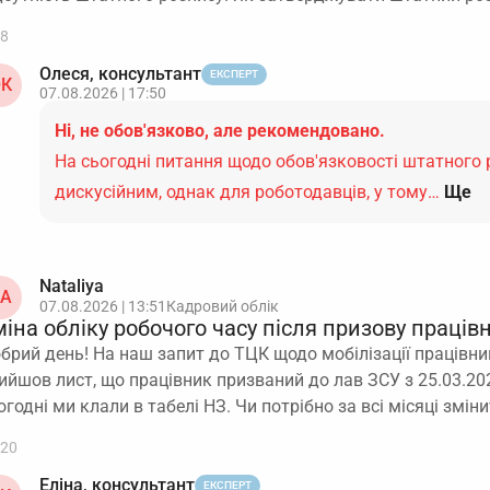
8
Олеся, консультант
ЕКСПЕРТ
К
07.08.2026 | 17:50
Ні, не обов'язково, але рекомендовано.
На сьогодні питання щодо обов'язковості штатного
дискусійним, однак для роботодавців, у тому…
Ще
Nataliya
A
07.08.2026 | 13:51
Кадровий облік
іна обліку робочого часу після призову праців
брий день! На наш запит до ТЦК щодо мобілізації працівник
ийшов лист, що працівник призваний до лав ЗСУ з 25.03.202
огодні ми клали в табелі НЗ. Чи потрібно за всі місяці змін
20
Еліна, консультант
ЕКСПЕРТ