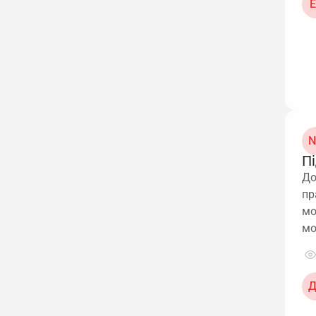
Е
N
Пі
До
пр
мо
мо
Д