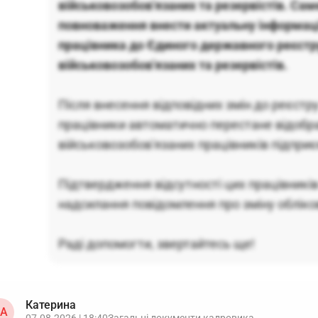
військовозобов'язаних та резервістів. Сам
повноваження внести актуальну інформац
працівника до Єдиного державного реєстр
військовозобов'язаних та резервістів.
Після внесення відповідних змін до реєстр
працівники автоматично перестане відобр
військовозобов'язаних працівників підпри
Підтвердження відсутності цих працівників
надсилання повідомлення про зміну обліков
Раді допомогти, звертайтесь ще!
Катерина
А