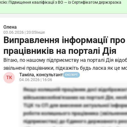
ію: Підвищення кваліфікації з ВО — із Сертифікатом держзразка
Олена
03.06.2026 | 20:05
Інше
Виправлення інформації про
працівників на порталі Дія
Вітаю, по нашому підприємству на порталі Дія від
звільнені працівники, підкажіть будь ласка як це 
Таміла, консультант
ЕКСПЕРТ
ТК
04.06.2026 | 16:06
Якщо колишній працівник досі відображає
військовозобов'язаних на порталі Дія, нео
ТЦК та СП для внесення актуальної інфор
роботи колишнього працівника (звільненн
підприємства) до Єдиного державного реє