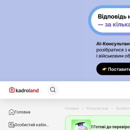
Головна
Консультації
Особист
Головна
Особистий кабінет
❗ Готові до перевір