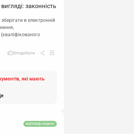
вигляді: законність
 зберігати в електронній
нення,
 (кваліфікованого
Вподобати
кументів, які мають
е
ВІДПОВІДЬ НАДАНО