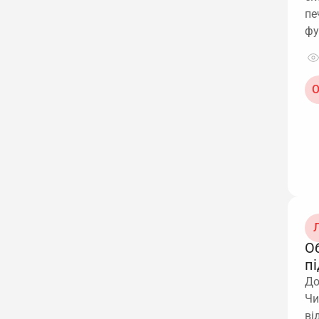
пе
фу
О
Л
Об
п
До
Чи
ві