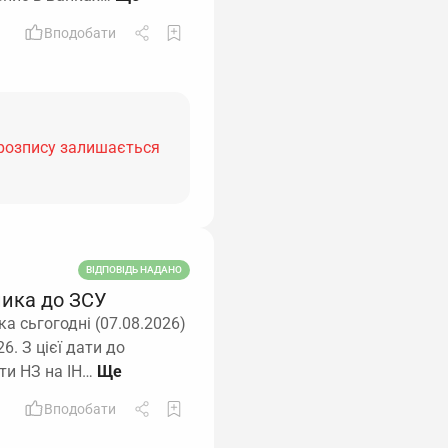
Вподобати
 розпису залишається
ВІДПОВІДЬ НАДАНО
ника до ЗСУ
а сьгогодні (07.08.2026)
6. З цієї дати до
ити НЗ на ІН…
Вподобати