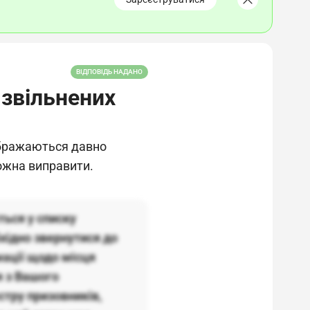
ВІДПОВІДЬ НАДАНО
 звільнених
ображаються давно
можна виправити.
ться у списку
бхідно звернутися до
мації щодо місця
я з Вашого
стру призовників,