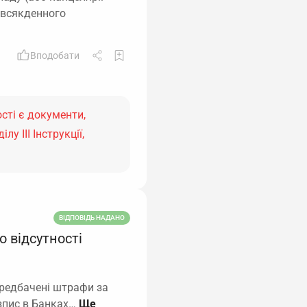
повсякденного
Вподобати
сті є документи,
у ІІІ Інструкції,
ВІДПОВІДЬ НАДАНО
о відсутності
ередбачені штрафи за
зпис в Банках…