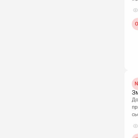
О
N
Зм
До
пр
сь