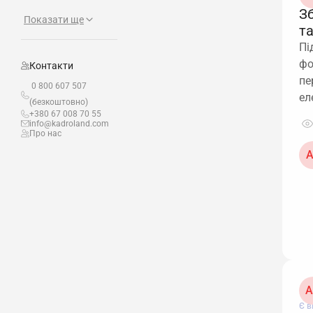
З
Показати ще
т
Пі
фо
Контакти
пе
0 800 607 507
ел
(безкоштовно)
+380 67 008 70 55
info@kadroland.com
Про нас
А
A
Є в