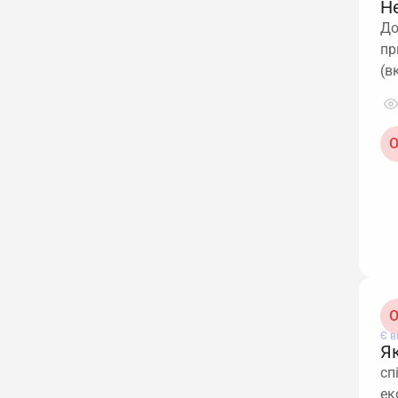
Не
До
пр
(в
О
О
Є в
Я
сп
ек