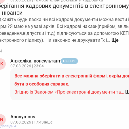
07.08.2026 | 18:40
Загальні документи кадровика
берігання кадрових документів в електронному 
а нюанси
дкажіть будь ласка чи всі кадрові документи можна вести і
рмі?Я маю на увазі архів. Всі кадрові накази(прийом, звіль
реведення,відпустки і т.д) підписуються за допомогою КЕП
ектронного підпису). Чи законно не друкувати їх і…
4
Анжеліка, консультант
ЕКСПЕРТ
К
07.08.2026 | 23:04
Все можна зберігати в електронній формі, окрім до
бути в особових справах.
Згідно із Законом «Про електронні документи та…
Щ
Anonymous
N
07.08.2026 | 17:43
Інше
ідповідь АІ