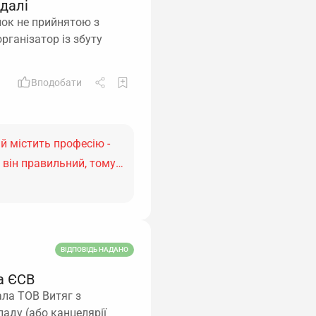
 далі
нок не прийнятою з
рганізатор із збуту
Вподобати
й містить професію -
я, він правильний, тому…
ВІДПОВІДЬ НАДАНО
а ЄСВ
ала ТОВ Витяг з
аду (або канцелярії