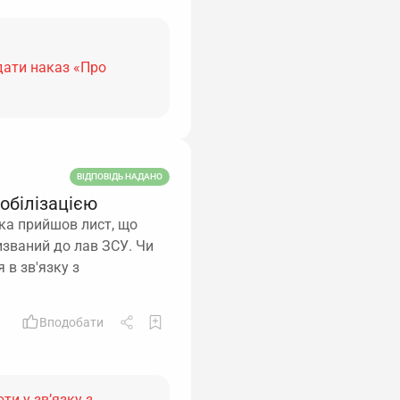
дати наказ «Про
ВІДПОВІДЬ НАДАНО
мобілізацією
ика прийшов лист, що
ризваний до лав ЗСУ. Чи
 в зв'язку з
Вподобати
ти у зв’язку з