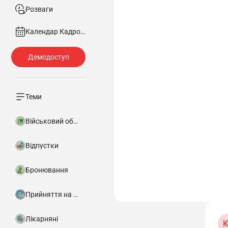
Розваги
Календар Кадровика
Теми
Військовий облік
Відпустки
Бронювання
Прийняття на роботу
Лікарняні
К