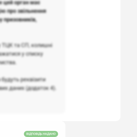
е цей орган має
ію про звільнення
у призовників,
у ТЦК та СП, колишні
ажатися у списку
ємства.
 будуть реквізити
их даних (додаток 4).
ВІДПОВІДЬ НАДАНО