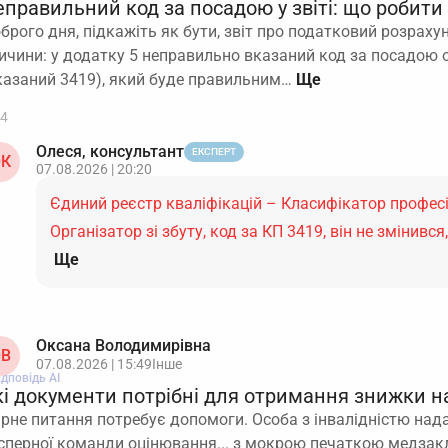
правильний код за посадою у звіті: що робити
брого дня, підкажіть як бути, звіт про податковий розраху
ичини: у додатку 5 неправильно вказаний код за посадою о
казаний 3419), який буде правильним…
4
Олеся, консультант
ЕКСПЕРТ
К
07.08.2026 | 20:20
Єдиний реєстр кваліфікацій – Класифікатор професі
Організатор зі збуту, код за КП 3419, він не змінивс
Ще
Оксана Володимирівна
В
07.08.2026 | 15:49
Інше
ідповідь АІ
кі документи потрібні для отримання знижки н
ірне питання потребує допомоги. Особа з інвалідністю над
сперної команди оцінювання... з мокрою печаткою медзакл