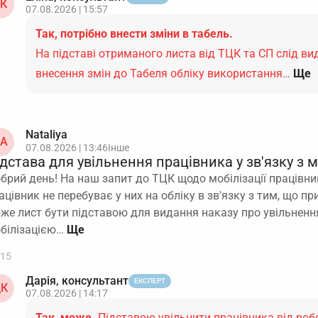
К
07.08.2026 | 15:57
Так, потрібно внести зміни в табель.
На підставі отриманого листа від ТЦК та СП слід ви
внесення змін до Табеля обліку використання…
Ще
Nataliya
A
07.08.2026 | 13:46
Інше
дстава для увільнення працівника у зв'язку з 
брий день! На наш запит до ТЦК щодо мобілізації працівн
ацівник не перебуває у них на обліку в зв'язку з тим, що п
же лист бути підставою для видання наказу про увільнення
білізацією…
15
Дарія, консультант
ЕКСПЕРТ
К
07.08.2026 | 14:17
Так, може.
Підставою увільнити працівника від робо