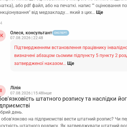
чатка), або pdf файл, або на печаткі. напис "" оцінювання 
нкціонування" від медзакладу... який з цих…
4
Олеся, консультант
ЕКСПЕРТ
К
07.08.2026 | 22:48
Підтвердженням встановлення працівнику інвалідно
визначені абзацом сьомим підпункту 5 пункту 2 розділ
затвердженої наказом…
Ще
Лілія
І
07.08.2026 | 15:48
Інше
ов'язковість штатного розпису та наслідки йог
ідприємстві
брий день.
 обов'язково на підприємстві вести штатний розпис? Чи п
дсутність штатного розпису. Як затверджувати штатний ро