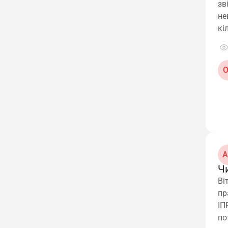
зв
не
кі
О
А
Ч
Ві
пр
ІП
по