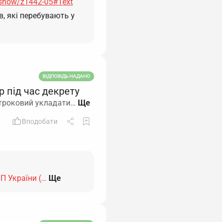
/show/z1442-05#Text
, які перебувають у
ВІДПОВІДЬ НАДАНО
р під час декрету
 строковий укладати…
Вподобати
пП України (…
Ще