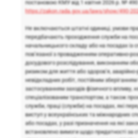
постановою КМУ від 1 квітня 2026 р. № 490
https://zakon.rada.gov.ua/laws/show/490-
Не включаються штатні одиниці, умови пра
передбачають проходження служби на пос
начальницького складу або на посадах із 
пов’язаної з провадженням оперативно-роз
досудового розслідування, виконанням обо
ризиком для життя або здоров’я, аварійно
невідкладних робіт, постійним зберіганням 
застосуванням заходів фізичного впливу, 
спеціалізованим транспортом, а також про
служби, праці (служби) на посадах, які пе
виступ у всеукраїнських та міжнародних с
або посадах, у разі призначення на які за
встановлено вимоги щодо придатності за с