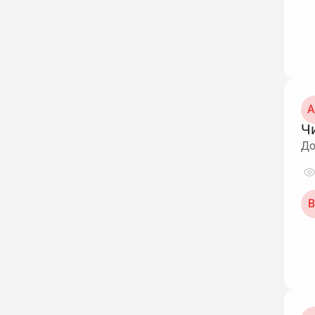
А
Чи
До
В