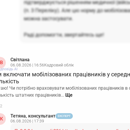
підтверджується рішенням медичної (військ
(п. 3 Переліку). Але цю норму до мобілізов
можна застосувати.
Раді допомогти, звертайтесь ще!
Світлана
В
06.08.2026 | 16:56
Кадровий облік
ідповідь АІ
и включати мобілізованих працівників у серед
лькість
таю! Чи потрібно враховувати мобілізованих працівників в
лькість штатних працівників…
2
Тетяна, консультант
ЕКСПЕРТ
К
06.08.2026 | 17:39