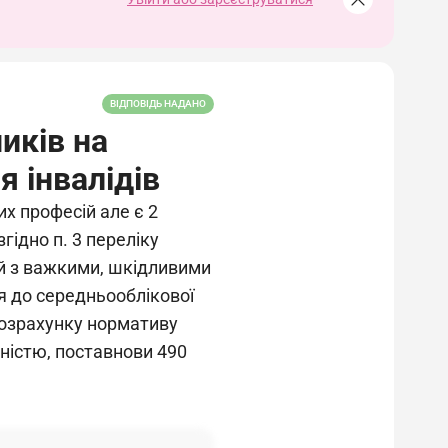
ВІДПОВІДЬ НАДАНО
иків на
 інвалідів
х професій але є 2
ідно п. 3 переліку
ій з важкими, шкідливими
 до середньооблікової
 розрахунку нормативу
дністю, поставнови 490