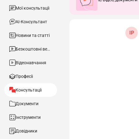
Мої консультації
АІ-Консультант
ІР
Новини та статті
Безкоштовні вебінари
Відеонавчання
Професії
Консультації
Документи
Інструменти
Довідники