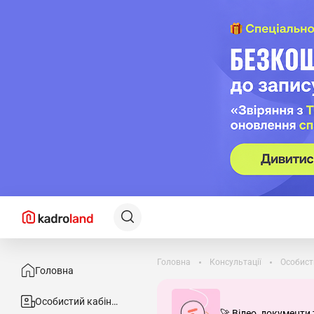
Головна
Консультації
Особист
Головна
Особистий кабінет
🚀 Відео, документи 