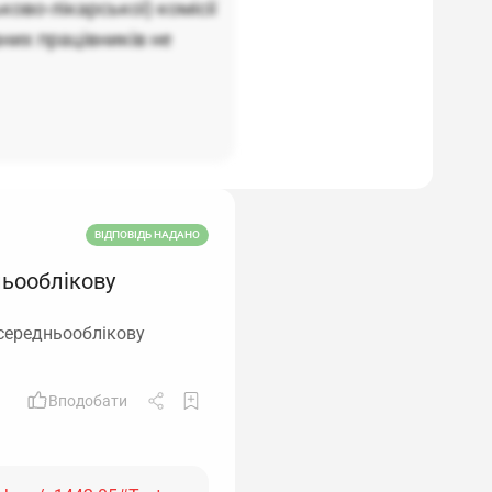
ово-лікарської) комісії
аних працівників не
ВІДПОВІДЬ НАДАНО
ньооблікову
 середньооблікову
Вподобати