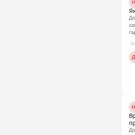
Н
Як
До
са
га
Д
Н
В
п
До