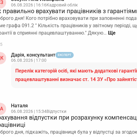
З
06.08.2026 | 16:16
Кадровий облік
 правильно врахувати працівників з гарантіями
брого дня! Кого потрібно враховувати при заповненні пода
ме графа 091.2 " Кількість працівників у звітному періоді,
рантії в сприянні працевлаштуванню." Дякую…
5
Дарія, консультант
ЕКСПЕРТ
К
06.08.2026 | 17:00
Перелік категорій осіб, які мають додаткові гарантії
працевлаштуванні визначає ст. 14 ЗУ «Про зайняті
Наталя
А
06.08.2026 | 15:34
Відпустки
рахування відпустки при розрахунку компенсаці
рацівниці
брого дня, підкажіть, працівниця була у відпустці за згодою