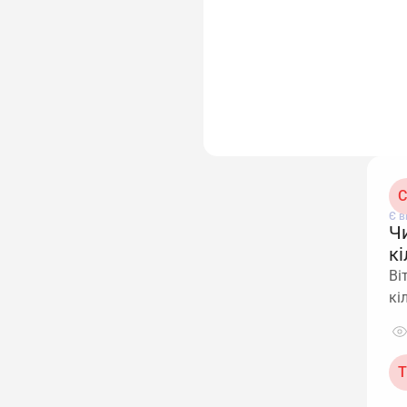
С
Є в
Ч
кі
Ві
кі
Т