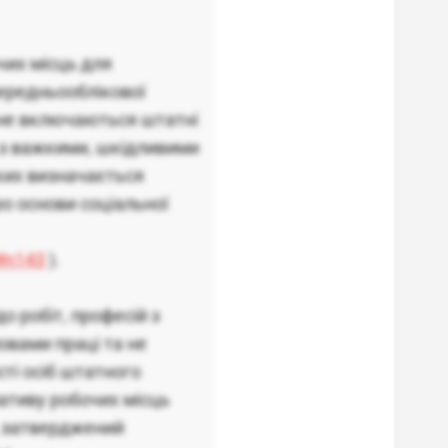
чих місць для
середньооблікової
у не включаються штатні
й з важкими, шкідливими
ких визначається
ро основи соціальної
2#n143
).
о робіт, професій з
вами праці та не
ті осіб штатного
мативу робочих місць
, затверджений