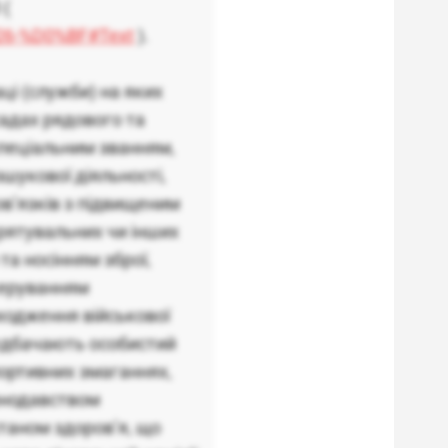
 (
2026-%D0%BF#Text
).
ці (служби) на яких
адах рядового та
спеціальним званням,
шукової діяльності,
в’язків з підвищеним
-рятувальних чи інших
та носінням зброї,
керуванням
ходження військової
редбачають особистий
портивних змаганнях,
конодавством
таном здоров’я, що