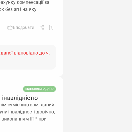
рахунку компенсації за
к без зп і на яку
Вподобати
даної відповідно до ч.
ВІДПОВІДЬ НАДАНО
 інвалідністю
нім сумісництвом, даний
упу інвалідності довічно,
а виконанням ІПР при