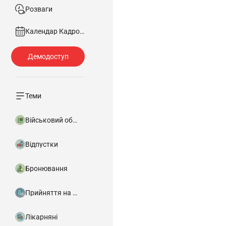
Розваги
Календар Кадровика
Теми
Військовий облік
Відпустки
Бронювання
Прийняття на роботу
Лікарняні