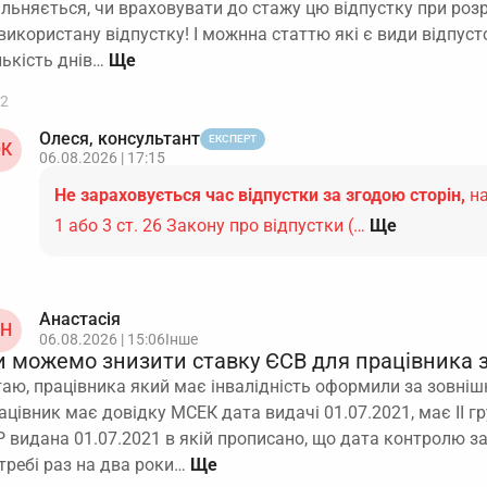
ільняється, чи враховувати до стажу цю відпустку при роз
використану відпустку! І можнна статтю які є види відпусто
лькість днів…
2
Олеся, консультант
ЕКСПЕРТ
К
06.08.2026 | 17:15
Не зараховується час відпустки за згодою сторін,
на
1 або 3 ст. 26 Закону про відпустки (…
Ще
Анастасія
Н
06.08.2026 | 15:06
Інше
и можемо знизити ставку ЄСВ для працівника з
таю, працівника який має інвалідність оформили за зовніш
ацівник має довідку МСЕК дата видачі 01.07.2021, має ІІ гр
Р видана 01.07.2021 в якій прописано, що дата контролю з
требі раз на два роки…