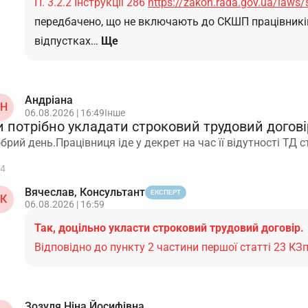
П. 3.2.2 Інструкції 286
https://zakon.rada.gov.ua/laws
передбачено, що не включають до СКШП працівників
відпустках…
Ще
Андріана
Н
06.08.2026 | 16:49
Інше
 потрібно укладати строковий трудовий догові
брий день.Працівниця іде у декрет на час її відутності ТД
4
Вячеслав, Консультант
ЕКСПЕРТ
К
06.08.2026 | 16:59
Так, доцільно укласти строковий трудовий договір.
Відповідно до пункту 2 частини першої статті 23 КЗ
Зозуля Ніна Йосифівна