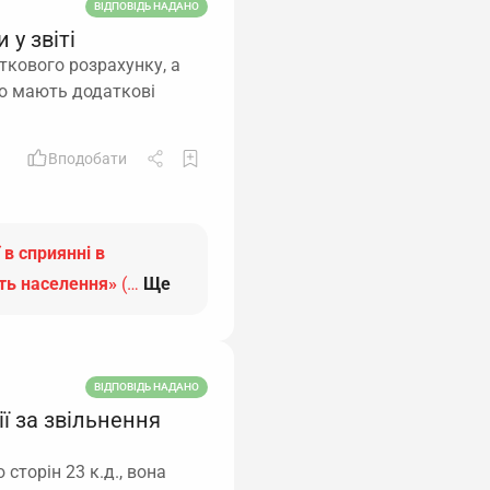
ВІДПОВІДЬ НАДАНО
 у звіті
ткового розрахунку, а
 що мають додаткові
Вподобати
 в сприянні в
сть населення»
(…
Ще
ВІДПОВІДЬ НАДАНО
ї за звільнення
 сторін 23 к.д., вона