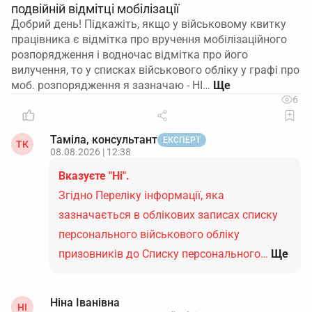
подвійній відмітці мобілізації
Добрий день! Підкажіть, якщо у військовому квитку
працівника є відмітка про вручення мобілізаційного
розпорядження і водночас відмітка про його
вилучення, то у списках військового обліку у графі про
моб. розпорядження я зазначаю - НІ…
6
Таміла, консультант
ЕКСПЕРТ
ТК
08.08.2026 | 12:38
Вказуєте "Ні".
Згідно Переліку інформації, яка
зазначається в облікових записах списку
персонального військового обліку
призовників до Списку персонального…
Ще
Ніна Іванівна
НІ