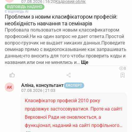
07.08.2026 | 16:20
Кадровий облік
ВІДПОВІДЬ НАДАНО
Є відповідь АІ
Проблеми з новим класифікатором професій:
необхідність навчання та семінарів
Пробовала пользоваться новым классификатором
профессий.Ни на один запрос не дает ответа.Простой
вопрос-грузчик не выдает никаких данных.Проведите
семинар прямо с видеопоказывание как запрашивать
данные,что вносить для того чтобы проверить коды и
названия.или они не менялись и…
8
Аліна, консультант
ЕКСПЕРТ
АК
07.08.2026 | 21:03
Класифікатор професій 2010 року
продовжує застосовуватися. Проте на сайті
Верховної Ради не оновлюється, а
функціонал, наданий на сайті профільного…