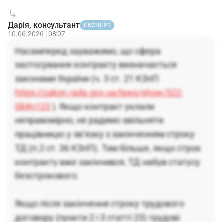
Дарія, консультант
ЕКСПЕРТ
10.06.2026 | 08:07
Насамперед зауважимо, що сфера
застосування контракту визначається
законами України (ч. 3 ст. 21 КЗпП
https://zakon.rada.gov.ua/laws/show/322-
08#n123
). Якщо контракт уклали
неправомірно, не радимо звільняти
працівницю у зв’язку з закінченням строку
ТД (п.2 ст. 36 КЗпП). Тим більше, якщо строк
контракту вже закінчився, ТД набув статусу
безстрокового.
Якщо після закінчення строку трудового
договору (пункти 2 і 3 статті 23) трудові