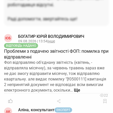
роботодавця відсутні.
Раді допомогти, звертайтесь ще!
БОГАТИР ЮРІЙ ВОЛОДИМИРОВИЧ
ЮБ
09.08.2026 | 13:54
Інше
ВІДПОВІДЬ НАДАНО
Проблеми з подачею звітності ФОП: помилка при
відправленні
Фоп відправляю об'єднану звітність (квітень, -
відправляла місячну), за червень травень зараз вже
не дає змогу відправити місячну, тож відправляю
квартальну. але видає помилку "[f0500111] квитанція
2 непринятий документ не відповідає всім вимогам
електронного документа, оскільки…
22
Аліна, консультант
ЕКСПЕРТ
АК