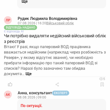
Ще
Рудик Людмила Володимирівна
ЛР
07.08.2026 | 16:20
Військовий облік
ВІДПОВІДЬ НАДАНО
Є відповідь АІ
Чи потрібно видаляти недійсний військовий облік
з реєстрів
Вітаю! У разі, якщо паперовий ВОД працівника
вважається недійсним (наприклад через розбіжність з
Резерв+, у якому відсутнє звання), чи необхідно
прибрати інформацію про такий паперовий ВОД зі
списків? Наразі було зазначено там обидва
докумета…
5
Анна, консультант
ЕКСПЕРТ
АК
08.08.2026 | 09:00
По ситуації.