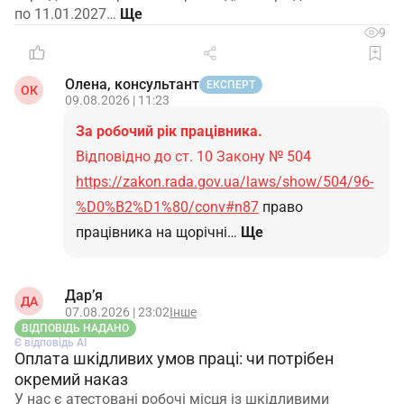
по 11.01.2027…
9
Олена, консультант
ЕКСПЕРТ
ОК
09.08.2026 | 11:23
За робочий рік працівника.
Відповідно до ст. 10 Закону № 504
https://zakon.rada.gov.ua/laws/show/504/96-
%D0%B2%D1%80/conv#n87
право
працівника на щорічні…
Ще
Дар’я
ДА
07.08.2026 | 23:02
Інше
ВІДПОВІДЬ НАДАНО
Є відповідь АІ
Оплата шкідливих умов праці: чи потрібен
окремий наказ
У нас є атестовані робочі місця із шкідливими