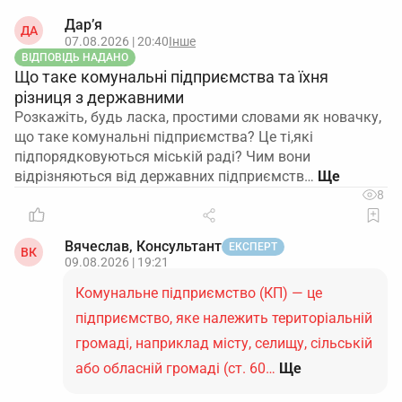
Дар’я
ДА
07.08.2026 | 20:40
Інше
ВІДПОВІДЬ НАДАНО
Що таке комунальні підприємства та їхня
різниця з державними
Розкажіть, будь ласка, простими словами як новачку,
що таке комунальні підприємства? Це ті,які
підпорядковуються міській раді? Чим вони
відрізняються від державних підприємств…
8
Вячеслав, Консультант
ЕКСПЕРТ
ВК
09.08.2026 | 19:21
Комунальне підприємство (КП) — це
підприємство, яке належить територіальній
громаді, наприклад місту, селищу, сільській
або обласній громаді (ст. 60…
Ще