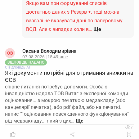
Якщо вам при формуванні списків
достатньо даних з Резерв +, тоді можна
взагалі не вказувати дані по паперовому
ВОД. Але є випадки коли в…
Ще
Оксана Володимирівна
ОВ
07.08.2026 | 15:49
Інше
ВІДПОВІДЬ НАДАНО
Є відповідь АІ
Які документи потрібні для отримання знижки на
ЄСВ
спірне питання потребує допомоги. Особа з
інвалідністю надала ТОВ Витяг з експерної команди
оцінювання... з мокрою печаткою медзакладу (або
канцелярії печатка), або pdf файл, або на печаткі.
напис "" оцінювання повсякденного функціонування"
від медзакладу... який з цих…
7