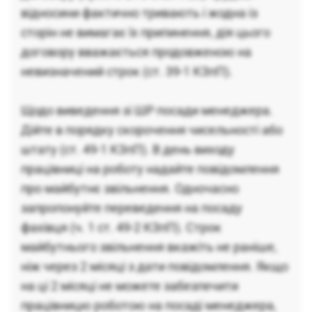
відносини фактично тривають і жодна із
сторін не вимагає їх припинення, дія цього
договору вважається продовженою на
невизначений строк (ст. 39-1 КЗпП).
Щодо виведення зі ШР посади менеджера.
Дійте в порядку скорочення чисельності або
штату (ст. 49-1 КЗпП). В день виходу
працівниці на роботу надайте повідомлення
про майбутнє звільнення. Одночасно
запропонуйте переведення на посаду
фахівця (ч. 1 ст. 49-2 КЗпП). Строк
майбутнього звільнення вкажіть не раніше,
ніж через 2 місяці з дати повідомлення. Якщо
на ці 2 місяці не можете забезпечити
працівницю роботою на посаді менеджера,