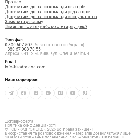
Про нас
Долучитися до нашої команди лекторів
Долучитися до нашої команди редакторів
Долучитися до нашої команди консультантів
Замовити рекламу
Знайшли помилку або маєте гарну ідею?
Телефон
0 800 607 507
(безкоштовно по Україні)
+380 67 008 70 55
Адреса: 04112 м. Київ, вул. Олени Теліги, 4
Email
info@kadroland.com
Наші соцмережі
Договір-оферта
Політика конфіденційності
© ТОВ «КАДРОЛЕНД», 2026 Всі права захищені
Використання та розповсюдження матеріалів дозволяється лише
за умови отримання попередньої письмової згоди від редакції