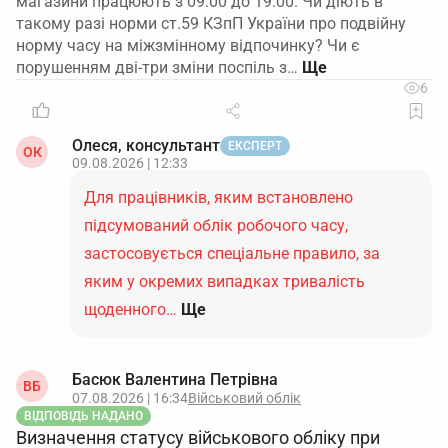
магазини працюють з 09:00 до 19:00. Чи діють в
такому разі норми ст.59 КЗпП України про подвійну
норму часу на міжзмінному відпочинку? Чи є
порушенням дві-три зміни поспіль з…
6
Олеся, консультант
ЕКСПЕРТ
ОК
09.08.2026 | 12:33
Для працівників, яким встановлено
підсумований облік робочого часу,
застосовується спеціальне правило, за
яким у окремих випадках тривалість
щоденного…
Ще
Басюк Валентина Петрівна
ВБ
07.08.2026 | 16:34
Військовий облік
ВІДПОВІДЬ НАДАНО
Визначення статусу військового обліку при