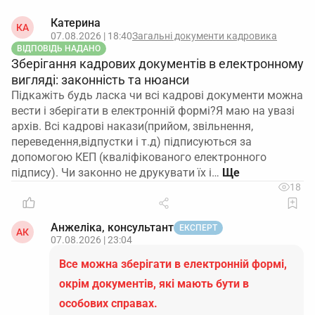
Катерина
КА
07.08.2026 | 18:40
Загальні документи кадровика
ВІДПОВІДЬ НАДАНО
Зберігання кадрових документів в електронному
вигляді: законність та нюанси
Підкажіть будь ласка чи всі кадрові документи можна
вести і зберігати в електронній формі?Я маю на увазі
архів. Всі кадрові накази(прийом, звільнення,
переведення,відпустки і т.д) підписуються за
допомогою КЕП (кваліфікованого електронного
підпису). Чи законно не друкувати їх і…
18
Анжеліка, консультант
ЕКСПЕРТ
АК
07.08.2026 | 23:04
Все можна зберігати в електронній формі,
окрім документів, які мають бути в
особових справах.