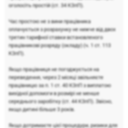
оголосіть простій (ст. 34 КЗпП).
Час простою не з вини працівника
оплачується з розрахунку не нижче від двох
третин тарифної ставки встановленого
працівникові розряду (окладу) (ч. 1 ст. 113
КЗпП).
Якщо працівниця не погоджується на
переведення, через 2 місяці звільняєте
працівницю за п. 1 ст. 40 КЗпП з виплатою
вихідної допомоги в розмірі не менше
середнього заробітку (ст. 44 КЗпП). Звісно,
якщо дитині більше 3 років.
Якщо дотримаєте цієї процедури, ризики для