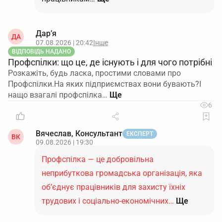
Дар’я
ДА
07.08.2026 | 20:42
Інше
ВІДПОВІДЬ НАДАНО
Профспілки: що це, де існують і для чого потрібні
Розкажіть, будь ласка, простими словами про
Профспілки.На яких підприємствах вони бувають?І
нащо взагалі профспілка…
6
Вячеслав, Консультант
ЕКСПЕРТ
ВК
09.08.2026 | 19:30
Профспілка — це добровільна
неприбуткова громадська організація, яка
об’єднує працівників для захисту їхніх
трудових і соціально-економічних…
Ще