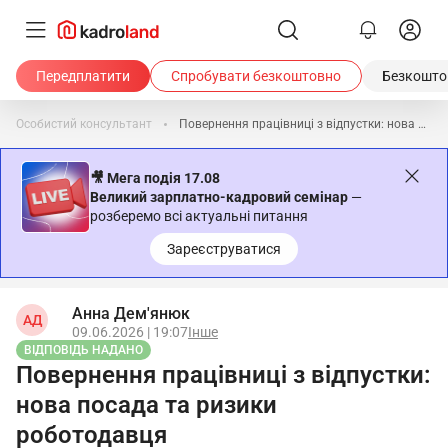
Передплатити
Спробувати безкоштовно
Безкоштов
Особистий консультант
Повернення працівниці з відпустки: нова посада та ризики роботодавця
🎥 Мега подія 17.08
Великий зарплатно-кадровий семінар
—
розберемо всі актуальні питання
Зареєструватися
Анна Дем'янюк
АД
09.06.2026 | 19:07
Інше
ВІДПОВІДЬ НАДАНО
Повернення працівниці з відпустки:
нова посада та ризики
роботодавця