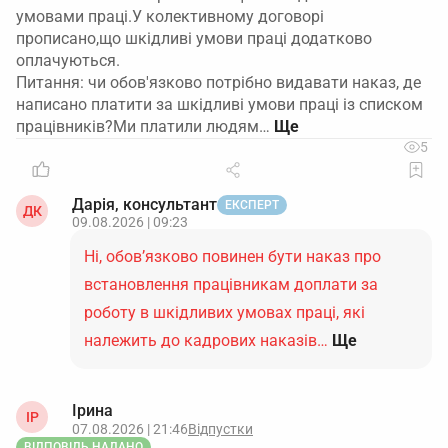
умовами праці.У колективному договорі
прописано,що шкідливі умови праці додатково
оплачуються.
Питання: чи обов'язково потрібно видавати наказ, де
написано платити за шкідливі умови праці із списком
працівників?Ми платили людям…
5
Дарія, консультант
ЕКСПЕРТ
ДК
09.08.2026 | 09:23
Ні, обов’язково повинен бути наказ про
встановлення працівникам доплати за
роботу в шкідливих умовах праці, які
належить до кадрових наказів…
Ще
Ірина
ІР
07.08.2026 | 21:46
Відпустки
ВІДПОВІДЬ НАДАНО