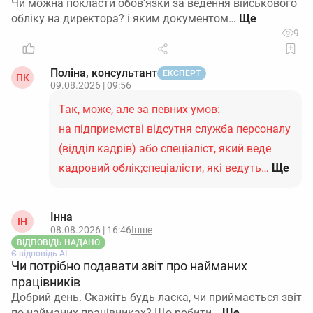
Чи можна покласти обов'язки за ведення військового
обліку на директора? і яким документом…
9
Поліна, консультант
ЕКСПЕРТ
ПК
09.08.2026 | 09:56
Так, може, але за певних умов:
на підприємстві відсутня служба персоналу
(відділ кадрів) або спеціаліст, який веде
кадровий облік;спеціалісти, які ведуть…
Ще
Інна
ІН
08.08.2026 | 16:46
Інше
ВІДПОВІДЬ НАДАНО
Є відповідь АІ
Чи потрібно подавати звіт про найманих
працівників
Добрий день. Скажіть будь ласка, чи приймається звіт
по найманих працівниках? Що робити…