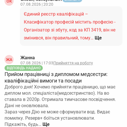
ОК
07.08.2026 | 20:20
Єдиний реєстр кваліфікацій –
Класифікатор професій містить професію -
Організатор зі збуту, код за КП 3419, він не
змінився, він правильний, тому…
Ще
Жанна
ЖА
07.08.2026 | 17:03
Прийняття на роботу
ВІДПОВІДЬ НАДАНО
Прийом працівниці з дипломом медсестри:
кваліфікаційні вимоги та посади
Доброго дня! Хочемо прийняти працівницю, що має
диплом мол. спеціаліста(медсестринство). На во
ставала в 2020р. Отримала тимчасове посвідчення.
Дані не оновлювала.
Зараз через Дію не може сформувати вод. Видає
помилку. Резерв+ боїться установлювати.
Підкажіть, будь…