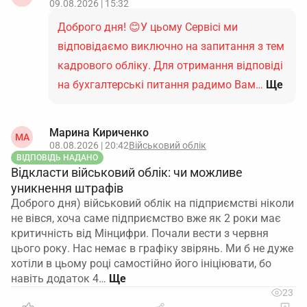
09.08.2026 | 15:32
Доброго дня! 😊У цьому Сервісі ми
відповідаємо виключно на запитання з тем
кадрового обліку. Для отримання відповіді
на бухгалтерські питання радимо Вам…
Ще
Марина Кириченко
МА
08.08.2026 | 20:42
Військовий облік
ВІДПОВІДЬ НАДАНО
Відкласти військовий облік: чи можливе
уникнення штрафів
Доброго дня) військовий облік на підприємстві ніколи
не вівся, хоча саме підприємство вже як 2 роки має
критичність від Мінцифри. Почали вести з червня
цього року. Нас немає в графіку звірянь. Ми б не дуже
хотіли в цьому році самостійно його ініціювати, бо
навіть додаток 4…
23