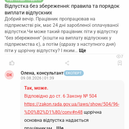
Відпустка без збереження: правила та порядок
виплати відпускних
Добрий вечір. Працівник пропрацював на
підприємстві рік, має 24 дні заробленої оплачуваної
відпустки.Чи може такий працівник піти у відпустку
"без збереження" (кошти на виплату відпускних у
підприємства є), а потім (одразу з наступного дня)
піти у щорічну відпустку? І яким…
7
Олена, консультант
ЕКСПЕРТ
ОК
09.08.2026 | 01:39
Так, може.
Відповідно до ст. 6 Закону № 504
https://zakon.rada.gov.ua/laws/show/504/96-
%D0%B2%D1%80/conv#n48
щорічна
основна відпустка надається
працівникам…
Ще