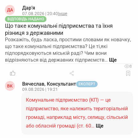
Дар’я
ДА
07.08.2026 | 20:40
Інше
ВІДПОВІДЬ НАДАНО
Що таке комунальні підприємства та їхня
різниця з державними
Розкажіть, будь ласка, простими словами як новачку,
що таке комунальні підприємства? Це ті,які
підпорядковуються міській раді? Чим вони
відрізняються від державних підприємств…
8
Вячеслав, Консультант
ЕКСПЕРТ
ВК
09.08.2026 | 19:21
Комунальне підприємство (КП) — це
підприємство, яке належить територіальній
громаді, наприклад місту, селищу, сільській
або обласній громаді (ст. 60…
Ще