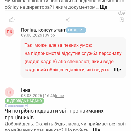
Чи можна покласти обов'язки за ведення військового
обліку на директора? і яким документом…
9
Поліна, консультант
ЕКСПЕРТ
ПК
09.08.2026 | 09:56
Так, може, але за певних умов:
на підприємстві відсутня служба персоналу
(відділ кадрів) або спеціаліст, який веде
кадровий облік;спеціалісти, які ведуть…
Ще
Інна
ІН
08.08.2026 | 16:46
Інше
ВІДПОВІДЬ НАДАНО
Є відповідь АІ
Чи потрібно подавати звіт про найманих
працівників
Добрий день. Скажіть будь ласка, чи приймається звіт
по найманих працівниках? Що робити…