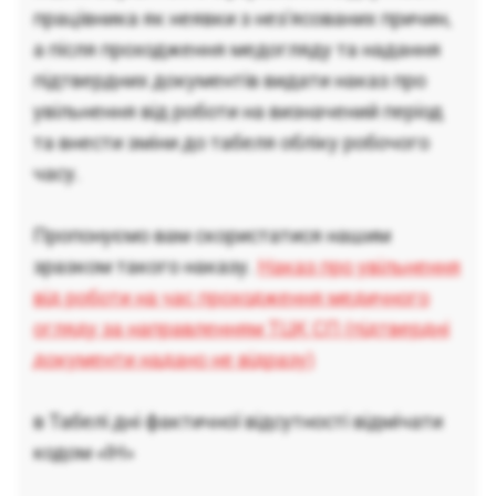
працівника як неявки з нез'ясованих причин,
а після проходження медогляду та надання
підтвердних документів видати наказ про
увільнення від роботи на визначений період
та внести зміни до табеля обліку робочого
часу.
Пропонуємо вам скористатися нашим
зразком такого наказу.
Наказ про увільнення
від роботи на час проходження медичного
огляду за направленням ТЦК СП (підтвердні
документи надано не відразу)
в Табелі дні фактичної відсутності відмічати
кодом «ІН»