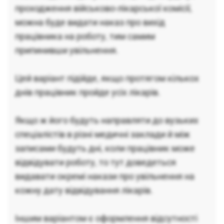
проходження військово-лікарської комісії,
можна буде видати наказ про вихід
працівника на роботу, тим самим
припинивши увільнення.
Цей варіант підійде, якщо протягом кількох
днів працівник пройде усіх лікарів.
Якщо ж його будуть направляти до вузьких
спеціалістів в різні медичні заклади й між
записами будуть дні, коли працівник може
відвідувати роботу, то тут доведеться
видавати окремі накази про увільнення на
кожну дату відвідування лікарів.
Іншим варіантом є оформлення відсутності