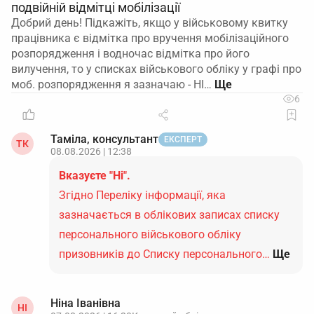
подвійній відмітці мобілізації
Добрий день! Підкажіть, якщо у військовому квитку
працівника є відмітка про вручення мобілізаційного
розпорядження і водночас відмітка про його
вилучення, то у списках військового обліку у графі про
моб. розпорядження я зазначаю - НІ…
6
Таміла, консультант
ЕКСПЕРТ
ТК
08.08.2026 | 12:38
Вказуєте "Ні".
Згідно Переліку інформації, яка
зазначається в облікових записах списку
персонального військового обліку
призовників до Списку персонального…
Ще
Ніна Іванівна
НІ