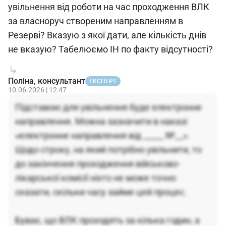
увільнення від роботи на час проходження ВЛК
за власноруч створеним направленням в
Резерві? Вказую з якої дати, але кількість днів
не вказую? Табелюємо ІН по факту відсутності?
Поліна, консультант
ЕКСПЕРТ
10.06.2026 | 12:47
Підставою для увільнення буде електронне
направлення. Можна зазначити в наказі
«електронне направлення від _____ №__».
Щодо строку, на який потрібно увільнити, то
до закінчення проходження військово-
лікарської комісії ніхто не може точно
сказати, скільки часу займе цей процес.
Буває, що ВЛК проходять за кілька годин, а