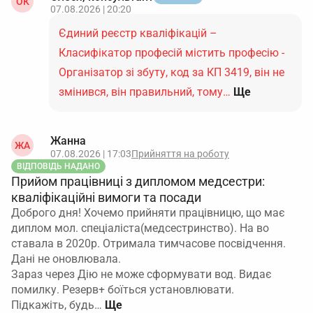
ОК
07.08.2026 | 20:20
Єдиний реєстр кваліфікацій –
Класифікатор професій містить професію -
Організатор зі збуту, код за КП 3419, він не
змінився, він правильний, тому…
Ще
Жанна
ЖА
07.08.2026 | 17:03
Прийняття на роботу
ВІДПОВІДЬ НАДАНО
Прийом працівниці з дипломом медсестри:
кваліфікаційні вимоги та посади
Доброго дня! Хочемо прийняти працівницю, що має
диплом мол. спеціаліста(медсестринство). На во
ставала в 2020р. Отримала тимчасове посвідчення.
Дані не оновлювала.
Зараз через Дію не може сформувати вод. Видає
помилку. Резерв+ боїться установлювати.
Підкажіть, будь…