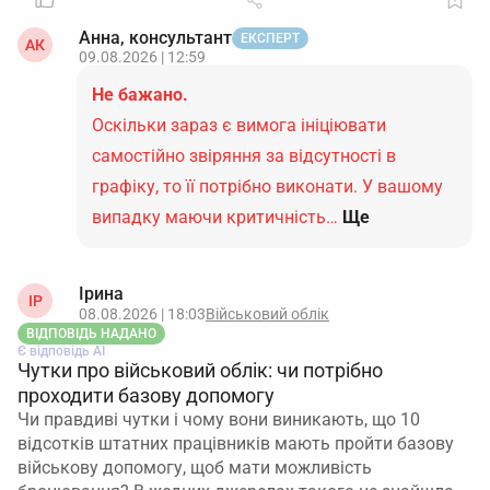
Анна, консультант
ЕКСПЕРТ
АК
09.08.2026 | 12:59
Не бажано.
Оскільки зараз є вимога ініціювати
самостійно звіряння за відсутності в
графіку, то її потрібно виконати. У вашому
випадку маючи критичність…
Ще
Ірина
ІР
08.08.2026 | 18:03
Військовий облік
ВІДПОВІДЬ НАДАНО
Є відповідь АІ
Чутки про військовий облік: чи потрібно
проходити базову допомогу
Чи правдиві чутки і чому вони виникають, що 10
відсотків штатних працівників мають пройти базову
військову допомогу, щоб мати можливість