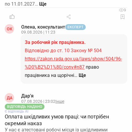
по 11.01.2027…
9
Олена, консультант
ЕКСПЕРТ
ОК
09.08.2026 | 11:23
За робочий рік працівника.
Відповідно до ст. 10 Закону № 504
https://zakon.rada.gov.ua/laws/show/504/96-
%D0%B2%D1%80/conv#n87
право
працівника на щорічні…
Ще
Дар’я
ДА
07.08.2026 | 23:02
Інше
ВІДПОВІДЬ НАДАНО
Є відповідь АІ
Оплата шкідливих умов праці: чи потрібен
окремий наказ
У нас є атестовані робочі місця із шкідливими