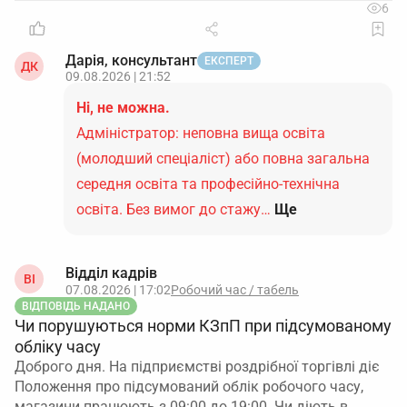
6
Дарія, консультант
ЕКСПЕРТ
ДК
09.08.2026 | 21:52
Ні, не можна.
Адміністратор: неповна вища освіта
(молодший спеціаліст) або повна загальна
середня освіта та професійно-технічна
освіта. Без вимог до стажу…
Ще
Відділ кадрів
ВІ
07.08.2026 | 17:02
Робочий час / табель
ВІДПОВІДЬ НАДАНО
Чи порушуються норми КЗпП при підсумованому
обліку часу
Доброго дня. На підприємстві роздрібної торгівлі діє
Положення про підсумований облік робочого часу,
магазини працюють з 09:00 до 19:00. Чи діють в