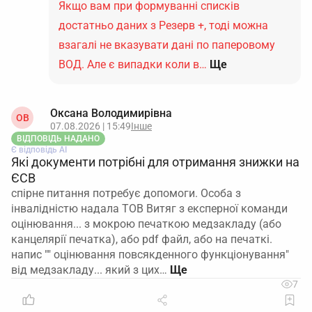
Якщо вам при формуванні списків
достатньо даних з Резерв +, тоді можна
взагалі не вказувати дані по паперовому
ВОД. Але є випадки коли в…
Ще
Оксана Володимирівна
ОВ
07.08.2026 | 15:49
Інше
ВІДПОВІДЬ НАДАНО
Є відповідь АІ
Які документи потрібні для отримання знижки на
ЄСВ
спірне питання потребує допомоги. Особа з
інвалідністю надала ТОВ Витяг з експерної команди
оцінювання... з мокрою печаткою медзакладу (або
канцелярії печатка), або pdf файл, або на печаткі.
напис "" оцінювання повсякденного функціонування"
від медзакладу... який з цих…
7