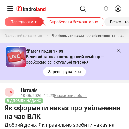
Передплатити
Спробувати безкоштовно
Безкоштов
Особистий консультант
Як оформити наказ про увільнення на час ВЛК
🎥 Мега подія 17.08
Великий зарплатно-кадровий семінар
—
розберемо всі актуальні питання
Зареєструватися
Наталія
НА
10.06.2026 | 12:29
Військовий облік
ВІДПОВІДЬ НАДАНО
Як оформити наказ про увільнення
на час ВЛК
Добрий день. Як правильно зробити наказ на