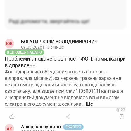
Раді допомогти, звертайтесь ще!
БОГАТИР ЮРІЙ ВОЛОДИМИРОВИЧ
ЮБ
09.08.2026 | 13:54
Інше
ВІДПОВІДЬ НАДАНО
Проблеми з подачею звітності ФОП: помилка при
відправленні
Фоп відправляю об'єднану звітність (квітень, -
відправляла місячну), за червень травень зараз вже
не дає змогу відправити місячну, тож відправляю
квартальну. але видає помилку "[f0500111] квитанція
2 непринятий документ не відповідає всім вимогам
електронного документа, оскільки…
22
Аліна, консультант
ЕКСПЕРТ
АК