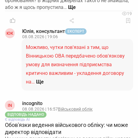
бронювання? В жодних джерелах такого не знайшла,
або ж я щось пропустила…
19
Юлія, консультант
ЕКСПЕРТ
ЮК
08.08.2026 | 19:06
Можливо, чутки пов'язані з тим, що
Вінницькою ОВА передбачено обов'язкову
умову для визначення підприємства
критично важливим - укладення договору
на…
Ще
incognito
IN
08.08.2026 | 16:57
Військовий облік
ВІДПОВІДЬ НАДАНО
Є відповідь АІ
Обов'язки ведення військового обліку: чи може
директор відповідати