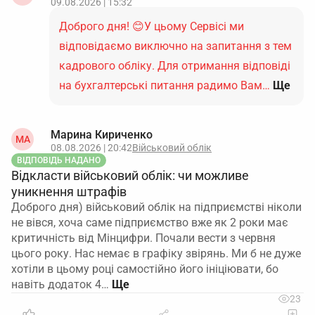
09.08.2026 | 15:32
Доброго дня! 😊У цьому Сервісі ми
відповідаємо виключно на запитання з тем
кадрового обліку. Для отримання відповіді
на бухгалтерські питання радимо Вам…
Ще
Марина Кириченко
МА
08.08.2026 | 20:42
Військовий облік
ВІДПОВІДЬ НАДАНО
Відкласти військовий облік: чи можливе
уникнення штрафів
Доброго дня) військовий облік на підприємстві ніколи
не вівся, хоча саме підприємство вже як 2 роки має
критичність від Мінцифри. Почали вести з червня
цього року. Нас немає в графіку звірянь. Ми б не дуже
хотіли в цьому році самостійно його ініціювати, бо
навіть додаток 4…
23