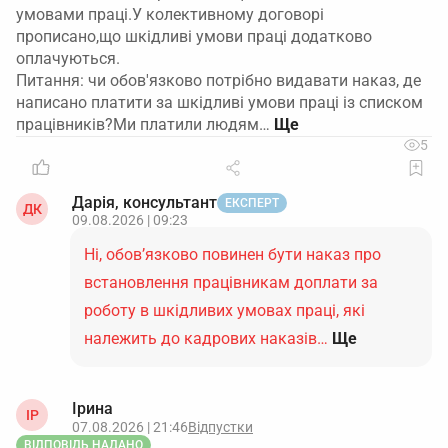
умовами праці.У колективному договорі
прописано,що шкідливі умови праці додатково
оплачуються.
Питання: чи обов'язково потрібно видавати наказ, де
написано платити за шкідливі умови праці із списком
працівників?Ми платили людям…
5
Дарія, консультант
ЕКСПЕРТ
ДК
09.08.2026 | 09:23
Ні, обов’язково повинен бути наказ про
встановлення працівникам доплати за
роботу в шкідливих умовах праці, які
належить до кадрових наказів…
Ще
Ірина
ІР
07.08.2026 | 21:46
Відпустки
ВІДПОВІДЬ НАДАНО