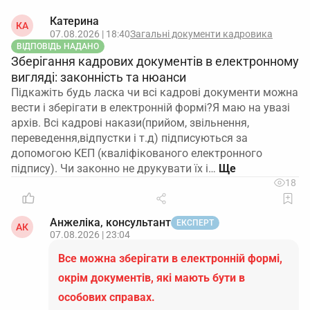
Катерина
КА
07.08.2026 | 18:40
Загальні документи кадровика
ВІДПОВІДЬ НАДАНО
Зберігання кадрових документів в електронному
вигляді: законність та нюанси
Підкажіть будь ласка чи всі кадрові документи можна
вести і зберігати в електронній формі?Я маю на увазі
архів. Всі кадрові накази(прийом, звільнення,
переведення,відпустки і т.д) підписуються за
допомогою КЕП (кваліфікованого електронного
підпису). Чи законно не друкувати їх і…
18
Анжеліка, консультант
ЕКСПЕРТ
АК
07.08.2026 | 23:04
Все можна зберігати в електронній формі,
окрім документів, які мають бути в
особових справах.