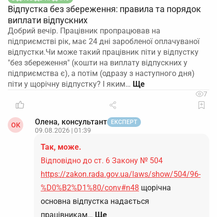
Відпустка без збереження: правила та порядок
виплати відпускних
Добрий вечір. Працівник пропрацював на
підприємстві рік, має 24 дні заробленої оплачуваної
відпустки.Чи може такий працівник піти у відпустку
"без збереження" (кошти на виплату відпускних у
підприємства є), а потім (одразу з наступного дня)
піти у щорічну відпустку? І яким…
7
Олена, консультант
ЕКСПЕРТ
ОК
09.08.2026 | 01:39
Так, може.
Відповідно до ст. 6 Закону № 504
https://zakon.rada.gov.ua/laws/show/504/96-
%D0%B2%D1%80/conv#n48
щорічна
основна відпустка надається
працівникам…
Ще