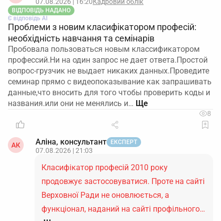
07.08.2026 | 16:20
Кадровий облік
ВІДПОВІДЬ НАДАНО
Є відповідь АІ
Проблеми з новим класифікатором професій:
необхідність навчання та семінарів
Пробовала пользоваться новым классификатором
профессий.Ни на один запрос не дает ответа.Простой
вопрос-грузчик не выдает никаких данных.Проведите
семинар прямо с видеопоказывание как запрашивать
данные,что вносить для того чтобы проверить коды и
названия.или они не менялись и…
8
Аліна, консультант
ЕКСПЕРТ
АК
07.08.2026 | 21:03
Класифікатор професій 2010 року
продовжує застосовуватися. Проте на сайті
Верховної Ради не оновлюється, а
функціонал, наданий на сайті профільного…