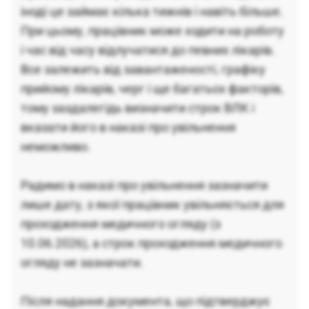
іноді це займає кілька тижнів і навіть більше.
При цьому, працівник може ходити на роботу
і час від часу відлучатися до певних лікарів.
Все залежить від завантаженості, графіку
прийому лікарів, черг і ще багатьох факторів,
тому заздалегідь визначити строк ВЛК і
вказати його в наказі про увільнення
неможливо.
Радимо в наказі про увільнення зазначити
лише дату, з якої працівник увільняється для
проходження медичного огляду (з
10.06.2026), а строк проходження медичного
огляду не зазначати.
Після надання документа, що підтверджує