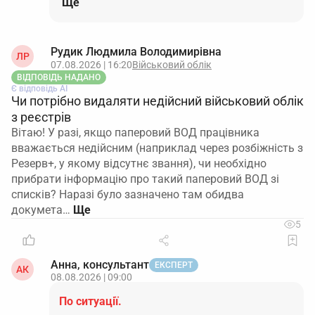
Ще
Рудик Людмила Володимирівна
ЛР
07.08.2026 | 16:20
Військовий облік
ВІДПОВІДЬ НАДАНО
Є відповідь АІ
Чи потрібно видаляти недійсний військовий облік
з реєстрів
Вітаю! У разі, якщо паперовий ВОД працівника
вважається недійсним (наприклад через розбіжність з
Резерв+, у якому відсутнє звання), чи необхідно
прибрати інформацію про такий паперовий ВОД зі
списків? Наразі було зазначено там обидва
докумета…
5
Анна, консультант
ЕКСПЕРТ
АК
08.08.2026 | 09:00
По ситуації.