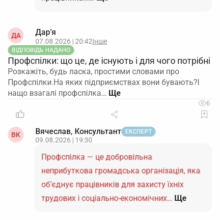
Дар’я
ДА
07.08.2026 | 20:42
Інше
ВІДПОВІДЬ НАДАНО
Профспілки: що це, де існують і для чого потрібні
Розкажіть, будь ласка, простими словами про
Профспілки.На яких підприємствах вони бувають?І
нащо взагалі профспілка…
6
Вячеслав, Консультант
ЕКСПЕРТ
ВК
09.08.2026 | 19:30
Профспілка — це добровільна
неприбуткова громадська організація, яка
об’єднує працівників для захисту їхніх
трудових і соціально-економічних…
Ще