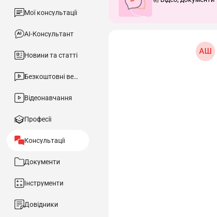
Мої консультації
АІ-Консультант
AШ
Новини та статті
Безкоштовні вебінари
Відеонавчання
Професії
Консультації
Документи
Інструменти
Довідники