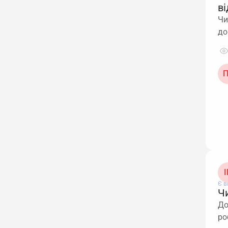
в
Чи
до
П
І
Є в
Ч
До
ро