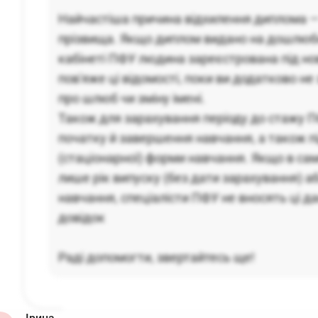
Найчастіша причина відхилення диплома —
прізвища. Якщо диплом видано на дошлюбн
кабінеті ПФУ людина зареєстрована під но
пов'яже ці відомості, поки ви додатково н
про шлюб чи зміну імені.
Також для зарахування періоду до стажу П
початку й завершення навчання, а також 
(стаціонарної) форми навчання. Якщо в са
лише рік випуску (без дати зарахування) а
навчання, спеціалісти ПФУ не вносять ці д
довідок
Раді допомогти, звертайтесь ще!