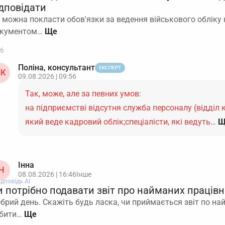
ідповідати
 можна покласти обов'язки за ведення військового обліку 
кументом…
6
Поліна, консультант
ЕКСПЕРТ
К
09.08.2026 | 09:56
Так, може, але за певних умов:
на підприємстві відсутня служба персоналу (відділ к
який веде кадровий облік;спеціалісти, які ведуть…
Щ
Інна
Н
08.08.2026 | 16:46
Інше
ідповідь АІ
и потрібно подавати звіт про найманих працівн
брий день. Скажіть будь ласка, чи приймається звіт по н
бити…