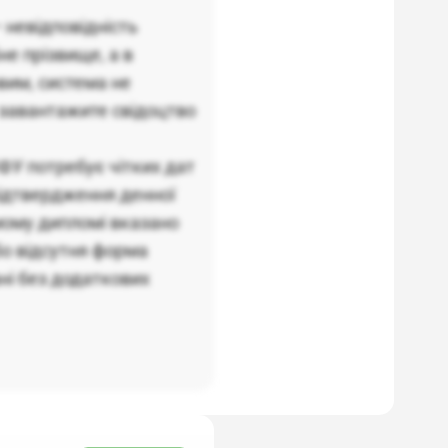
 невідповідність
е прізвище, а в
вим, система не
е завантажите свідоцтво
ФУ потребує чітких дат
підтвердження денної
мому дипломі вказано
бо відсутня форма
ані без додаткових