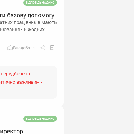
ВІДПОВІДЬ НАДАНО
ити базову допомогу
татних працівників мають
онювання? В жодних
Вподобати
А передбачено
ритично важливим -
ВІДПОВІДЬ НАДАНО
директор