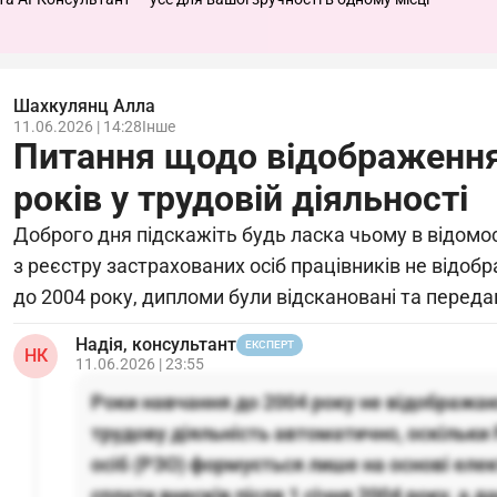
Шахкулянц Aлла
11.06.2026 | 14:28
Інше
Питання щодо відображення
років у трудовій діяльності
Доброго дня підскажіть будь ласка чьому в відомос
з реєстру застрахованих осіб працівників не відо
до 2004 року, дипломи були відскановані та перед
Надія, консультант
ЕКСПЕРТ
НК
11.06.2026 | 23:55
Роки навчання до 2004 року не відображаю
трудову діяльність автоматично, оскільки
осіб (РЗО) формується лише на основі елект
сплати внесків після 1 січня 2004 року, а д