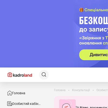
Головна
Консультації
Особист
Головна
Особистий кабінет
🚀 Відео, документи 