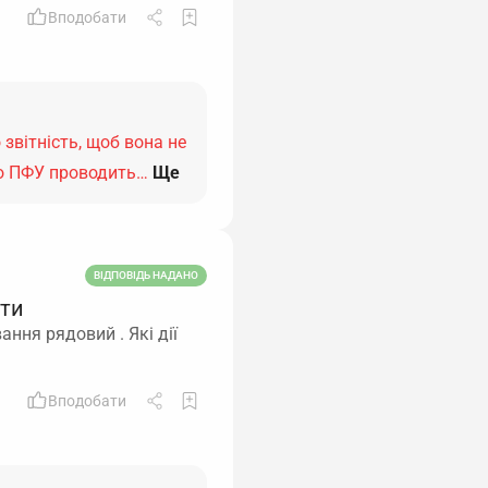
Вподобати
звітність, щоб вона не
що ПФУ проводить…
Ще
ВІДПОВІДЬ НАДАНО
ити
ння рядовий . Які дії
Вподобати