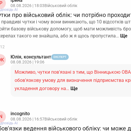
Ірина
Р
08.08.2026 | 18:03
Військовий облік
ідповідь АІ
тки про військовий облік: чи потрібно проход
 правдиві чутки і чому вони виникають, що 10 відсотків ш
ойти базову військову допомогу, щоб мати можливість бр
ерелах такого не знайшла, або ж я щось пропустила…
12
Юлія, консультант
ЕКСПЕРТ
К
08.08.2026 | 19:06
Можливо, чутки пов'язані з тим, що Вінницькою ОВ
обов'язкову умову для визначення підприємства к
укладення договору на…
Ще
incognito
N
08.08.2026 | 16:57
Військовий облік
ідповідь АІ
бов'язки ведення військового обліку: чи може 