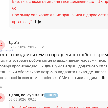
Внести в списки це звання і повідомлення до ТЦК пр
бо.
Про зміну облікових даних працівника підприємства
організації…
Ще
Дар’я
А
07.08.2026 | 23:02
Інше
ідповідь АІ
плата шкідливих умов праці: чи потрібен окре
нас є атестовані робочі місця із шкідливими умовами прац
говорі прописано,що шкідливі умови праці додатково опл
тання: чи обов'язково потрібно видавати наказ, де написа
ови праці із списком працівників?Ми платили людям…
4
Дарія, консультант
ЕКСПЕРТ
К
09.08.2026 | 09:23
Ні, обов’язково повинен бути наказ про встановлен