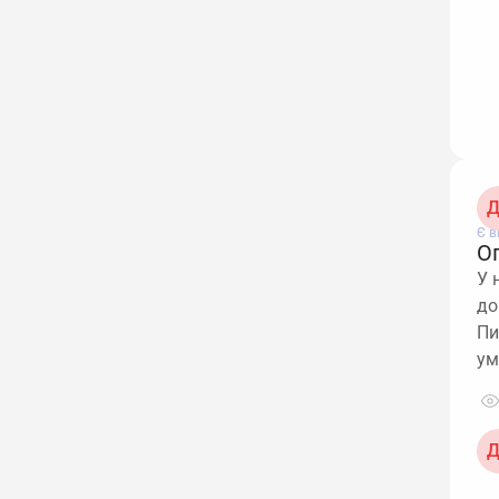
Д
Є в
О
У 
до
Пи
ум
Д