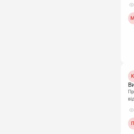
М
K
В
Пр
ві
П