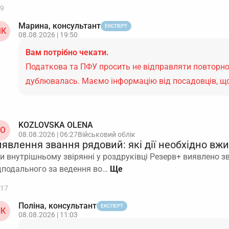
9
Марина, консультант
ЕКСПЕРТ
К
08.08.2026 | 19:50
Вам потрібно чекати.
Податкова та ПФУ просить не відправляти повторно 
дублювалась. Маємо інформацію від посадовців, 
KOZLOVSKA OLENA
O
08.08.2026 | 06:27
Військовий облік
иявлення звання рядовий: які дії необхідно вж
и внутрішньому звірянні у роздруківці Резерв+ виявлено зва
дподального за ведення во…
17
Поліна, консультант
ЕКСПЕРТ
К
08.08.2026 | 11:03