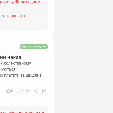
о зміну ВЗ не подаємо,
, установи та
ВІДПОВІДЬ НАДАНО
мий наказ
і.У колективному
ачуються.
но платити за шкідливі
Вподобати
ня працівникам доплати