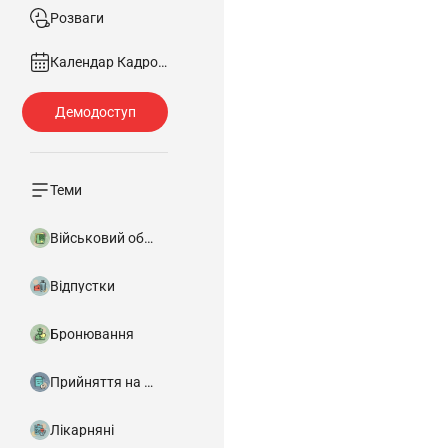
Розваги
Календар Кадровика
Теми
Військовий облік
Відпустки
Бронювання
Прийняття на роботу
Лікарняні