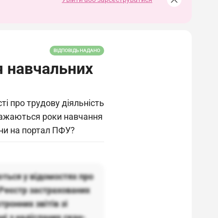
ВІДПОВІДЬ НАДАНО
 навчальних
ті про трудову діяльність
бражаються роки навчання
ани на портал ПФУ?
ться у відомостях про
 Реєстр застрахованих
ронних звітів зі
ані з надісланих скан-