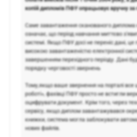
копій дипломів ПФУ опрацьовує вручну за 
Саме завантаження сканованого диплома 
означає, що період навчання миттєво з'яви
системі. Якщо ПФУ досі не переніс дані, ц
високою завантаженістю електронної сис
завершенням перехідного періоду. Дані бу
порядку черговості звернень
Тому,якщо ваше звернення на порталі все 
роботі», фахівці ПФУ просто не встигли вер
оцифрувати документ. Крім того, через тех
сервісу, якщо диплом завантажувався окре
книжки, система могла заблокувати авто
нових файлів.