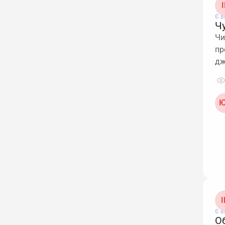
І
Є в
Чу
Чи
пр
дж
Ю
I
Є в
О