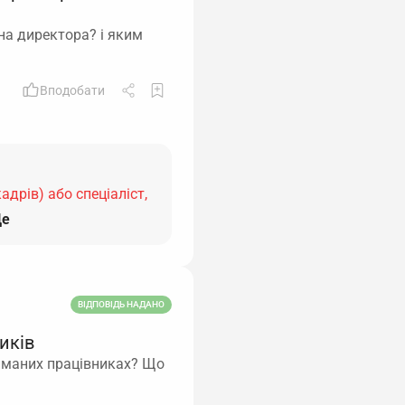
на директора? і яким
Вподобати
адрів) або спеціаліст,
е
ВІДПОВІДЬ НАДАНО
иків
айманих працівниках? Що