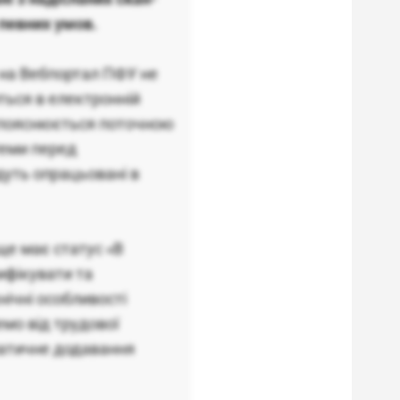
певних умов.
на Вебпортал ПФУ не
ться в електронній
е пояснюється поточною
теми перед
дуть опрацьовані в
ще має статус «В
ифікувати та
нічні особливості
мо від трудової
матичне додавання