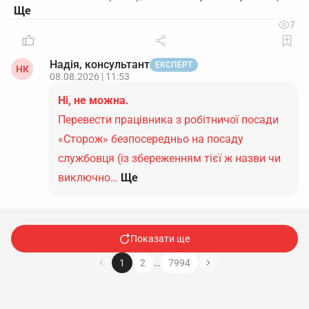
7
Надія, консультант
ЕКСПЕРТ
НК
08.08.2026 | 11:53
Ні, не можна.
Перевести працівника з робітничої посади
«Сторож» безпосередньо на посаду
службовця (із збереженням тієї ж назви чи
виключно…
Ще
Показати ще
…
1
2
7994