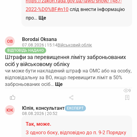
https://zakon.rada.gov.ua/laws/show/1487-
2022-%D0%BF#n10
слід внести інформацію
про…
Ще
Borodai Oksana
OB
07.08.2026 | 15:14
Військовий облік
ВІДПОВІДЬ НАДАНО
Штрафи за перевищення ліміту заброньованих
осіб у військовому обліку
чи може бути накладений штраф на ОМС або на особу,
відповідальну за ВО, якщо перевищити ліміт в 50%
заброньованих осіб…
9
Юлія, консультант
ЕКСПЕРТ
ЮК
08.08.2026 | 20:52
Так, може.
З одного боку, відповідно до п. 9-2 Порядку