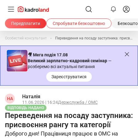
Передплатити
Спробувати безкоштовно
Безкоштов
Особистий консультант
Переведення на посаду заступника: присвоєння рангу та категорії
🎥 Мега подія 17.08
Великий зарплатно-кадровий семінар
—
розберемо всі актуальні питання
Зареєструватися
Наталія
НА
11.06.2026 | 16:24
Держслужба / ОМС
ВІДПОВІДЬ НАДАНО
Переведення на посаду заступника:
присвоєння рангу та категорії
Доброго дня! Працівниця працює в ОМС на