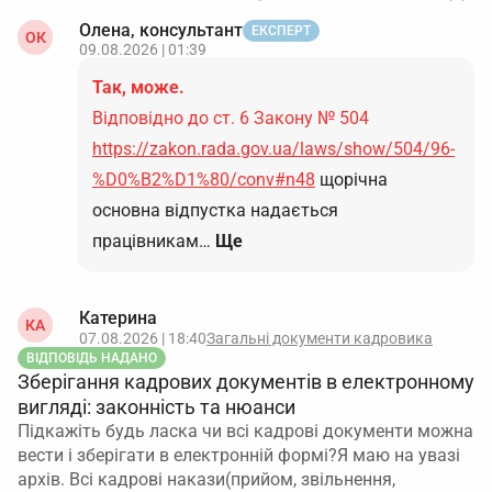
Олена, консультант
ЕКСПЕРТ
ОК
09.08.2026 | 01:39
Так, може.
Відповідно до ст. 6 Закону № 504
https://zakon.rada.gov.ua/laws/show/504/96-
%D0%B2%D1%80/conv#n48
щорічна
основна відпустка надається
працівникам…
Ще
Катерина
КА
07.08.2026 | 18:40
Загальні документи кадровика
ВІДПОВІДЬ НАДАНО
Зберігання кадрових документів в електронному
вигляді: законність та нюанси
Підкажіть будь ласка чи всі кадрові документи можна
вести і зберігати в електронній формі?Я маю на увазі
архів. Всі кадрові накази(прийом, звільнення,