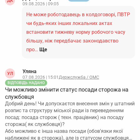
ДК
09.08.2026 | 09:05
Не може роботодавець в колдоговорі, ПВТР
чи будь-яких інших локальних актах
встановити тижневу норму робочого часу
більшу, ніж передбачає законодавство
про…
Ще
Уляна
УЛ
07.08.2026 | 15:01
Держслужба / ОМС
ВІДПОВІДЬ НАДАНО
Чи можливо змінити статус посади сторожа на
службовця
Добрий день! Чи допускаєтся внесення змін у штатний
розпис та структуру міської ради із переведенням
посад: посада сторож ( техн. працівник) на посаду
сторожа( як службовця)?
Або можливо є інша назва посади (обов'язки якої
наближені як в сторожа), але із статусом службовця…