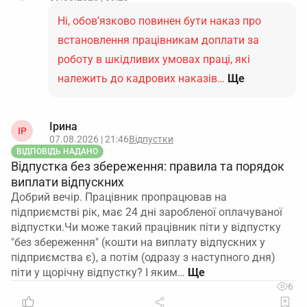
Ні, обов’язково повинен бути наказ про
встановлення працівникам доплати за
роботу в шкідливих умовах праці, які
належить до кадрових наказів…
Ще
Ірина
ІР
07.08.2026 | 21:46
Відпустки
ВІДПОВІДЬ НАДАНО
Відпустка без збереження: правила та порядок
виплати відпускних
Добрий вечір. Працівник пропрацював на
підприємстві рік, має 24 дні заробленої оплачуваної
відпустки.Чи може такий працівник піти у відпустку
"без збереження" (кошти на виплату відпускних у
підприємства є), а потім (одразу з наступного дня)
піти у щорічну відпустку? І яким…
6