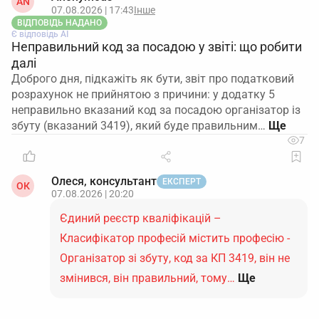
AN
07.08.2026 | 17:43
Інше
ВІДПОВІДЬ НАДАНО
Є відповідь АІ
Неправильний код за посадою у звіті: що робити
далі
Доброго дня, підкажіть як бути, звіт про податковий
розрахунок не прийнятою з причини: у додатку 5
неправильно вказаний код за посадою організатор із
збуту (вказаний 3419), який буде правильним…
7
Олеся, консультант
ЕКСПЕРТ
ОК
07.08.2026 | 20:20
Єдиний реєстр кваліфікацій –
Класифікатор професій містить професію -
Організатор зі збуту, код за КП 3419, він не
змінився, він правильний, тому…
Ще