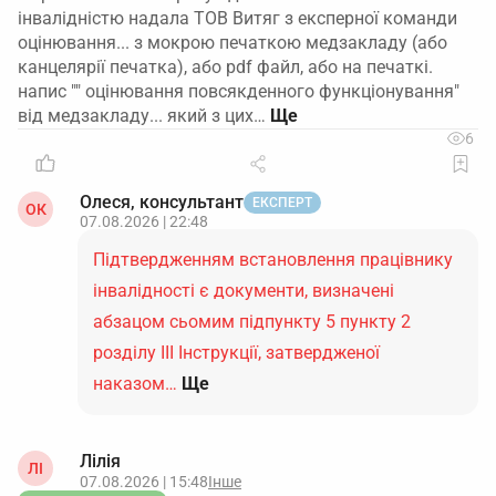
інвалідністю надала ТОВ Витяг з експерної команди
оцінювання... з мокрою печаткою медзакладу (або
канцелярії печатка), або pdf файл, або на печаткі.
напис "" оцінювання повсякденного функціонування"
від медзакладу... який з цих…
6
Олеся, консультант
ЕКСПЕРТ
ОК
07.08.2026 | 22:48
Підтвердженням встановлення працівнику
інвалідності є документи, визначені
абзацом сьомим підпункту 5 пункту 2
розділу ІІІ Інструкції, затвердженої
наказом…
Ще
Лілія
ЛІ
07.08.2026 | 15:48
Інше