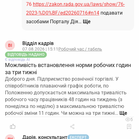
76
https://zakon.rada.gov.ua/laws/show/76-
2023-%D0%BF/ed20260716#n14
подавати
засобами Порталу Дія…
Ще
Відділ кадрів
ВІ
07.08.2026 | 15:11
Робочий час / табель
ВІДПОВІДЬ НАДАНО
Є відповідь АІ
Можливість встановлення норми робочих годин
за три тижні
Доброго дня. Підприємство рознічної торгівлі. У
співробітників плаваючий графік роботи, по
Положенню допускається максимальна тривалість
робочого часу працівників 48 годин на тиждень (з
понеділка по неділю) з максимальною тривалістю
робочої зміни 11 годин. Чи можна на три тижні…
5
Дарія, консультант
ЕКСПЕРТ