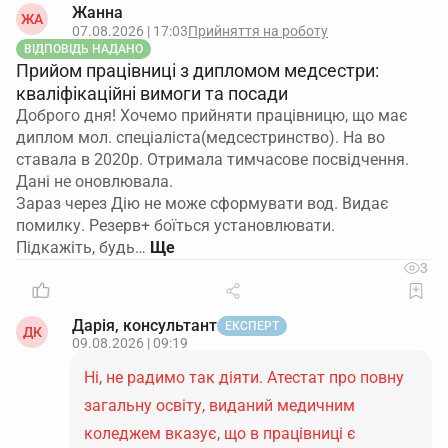
Жанна
ЖА
07.08.2026 | 17:03
Прийняття на роботу
ВІДПОВІДЬ НАДАНО
Прийом працівниці з дипломом медсестри:
кваліфікаційні вимоги та посади
Доброго дня! Хочемо прийняти працівницю, що має
диплом мол. спеціаліста(медсестринство). На во
ставала в 2020р. Отримала тимчасове посвідчення.
Дані не оновлювала.
Зараз через Дію не може сформувати вод. Видає
помилку. Резерв+ боїться установлювати.
Підкажіть, будь…
3
Дарія, консультант
ЕКСПЕРТ
ДК
09.08.2026 | 09:19
Ні, не радимо так діяти. Атестат про повну
загальну освіту, виданий медичним
коледжем вказує, що в працівниці є