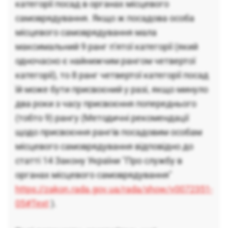
категорії посад в органах місцевого
самоврядування. Якщо ж посадова особа
місцевого самоврядування мала
максимальний 9 ранг п'ятої категорії (який
одночасно є найнижчим рангом четвертої
категорії), то 8 ранг четвертої категорії посад
їй може бути присвоєний у разі, якщо минуло
два роки з часу присвоєння попереднього
(тобто 9) рангу (Методичні рекомендації
щодо присвоєння рангів посадовим особам
місцевого самоврядування відповідно до
статті 14 Закону України "Про службу в
органах місцевого самоврядування"
https://zakon.rada.gov.ua/rada/show/v0072351-
05#Text
).