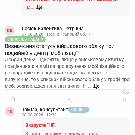
на…
Ще
Басюк Валентина Петрівна
ВБ
07.08.2026 | 16:34
Військовий облік
ВІДПОВІДЬ НАДАНО
Визначення статусу військового обліку при
подвійній відмітці мобілізації
Добрий день! Підкажіть, якщо у військовому квитку
працівника є відмітка про вручення мобілізаційного
розпорядження і водночас відмітка про його
вилучення, то у списках військового обліку у графі про
моб. розпорядження я зазначаю - НІ…
5
Таміла, консультант
ЕКСПЕРТ
ТК
08.08.2026 | 12:38
Вказуєте "Ні".
Згідно Переліку інформації, яка