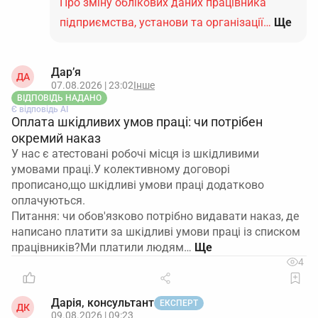
Про зміну облікових даних працівника
підприємства, установи та організації…
Ще
Дар’я
ДА
07.08.2026 | 23:02
Інше
ВІДПОВІДЬ НАДАНО
Є відповідь АІ
Оплата шкідливих умов праці: чи потрібен
окремий наказ
У нас є атестовані робочі місця із шкідливими
умовами праці.У колективному договорі
прописано,що шкідливі умови праці додатково
оплачуються.
Питання: чи обов'язково потрібно видавати наказ, де
написано платити за шкідливі умови праці із списком
працівників?Ми платили людям…
4
Дарія, консультант
ЕКСПЕРТ
ДК
09.08.2026 | 09:23