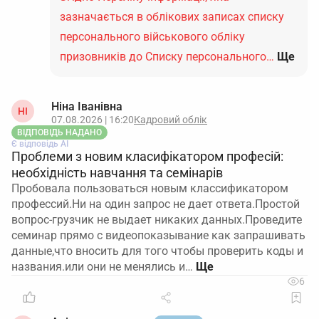
зазначається в облікових записах списку
персонального військового обліку
призовників до Списку персонального…
Ще
Ніна Іванівна
НІ
07.08.2026 | 16:20
Кадровий облік
ВІДПОВІДЬ НАДАНО
Є відповідь АІ
Проблеми з новим класифікатором професій:
необхідність навчання та семінарів
Пробовала пользоваться новым классификатором
профессий.Ни на один запрос не дает ответа.Простой
вопрос-грузчик не выдает никаких данных.Проведите
семинар прямо с видеопоказывание как запрашивать
данные,что вносить для того чтобы проверить коды и
названия.или они не менялись и…
6