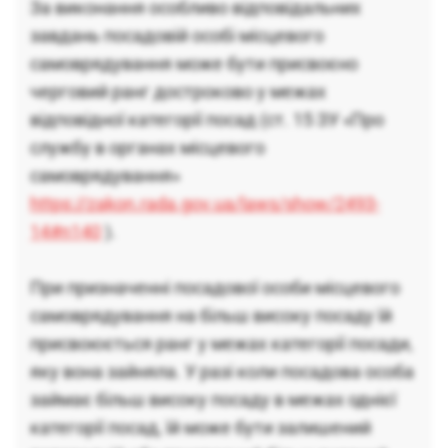
За виконання особливо відповідальних
завдань посадовій особі місцевого
самоврядування може бути присвоєно
черговий ранг достроково у межах
відповідної категорії посад (ст. 15 ЗУ «Про
службу в органах місцевого
самоврядування»
https://zakon.rada.gov.ua/laws/show/2493-
14#n140
).
При призначенні посадової особи місцевого
самоврядування на більш високу посаду їй
присвоюється ранг у межах категорії посади,
яку вона зайняла. У разі коли посадова особа
займає більш високу посаду в межах однієї
категорії посад, їй може бути залишений