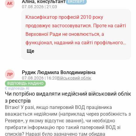
Аліна, консультант
ЕКСПЕРТ
АК
07.08.2026 | 21:03
Класифікатор професій 2010 року
продовжує застосовуватися. Проте на сайті
Верховної Ради не оновлюється, а
функціонал, наданий на сайті профільного…
Ще
Рудик Людмила Володимирівна
ЛР
07.08.2026 | 16:20
Військовий облік
ВІДПОВІДЬ НАДАНО
Є відповідь АІ
Чи потрібно видаляти недійсний військовий облік
з реєстрів
Вітаю! У разі, якщо паперовий ВОД працівника
вважається недійсним (наприклад через розбіжність з
Резерв+, у якому відсутнє звання), чи необхідно
прибрати інформацію про такий паперовий ВОД зі
списків? Наразі було зазначено там обидва