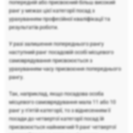
попередній або присвоєний більш високий
ранг у межах цієї категорії посад з
урахуванням професійної кваліфікації та
результатів роботи.
У разі залишення попереднього рангу
наступний ранг посадовій особі місцевого
самоврядування присвоюється з
урахуванням часу присвоєння попереднього
рангу.
Так, наприклад, якщо посадова особа
місцевого самоврядування мала 11 або 10
ранг у п'ятій категорії, то з віднесенням її
посади до четвертої категорії посад їй
присвоюється найнижчий 9 ранг четвертої